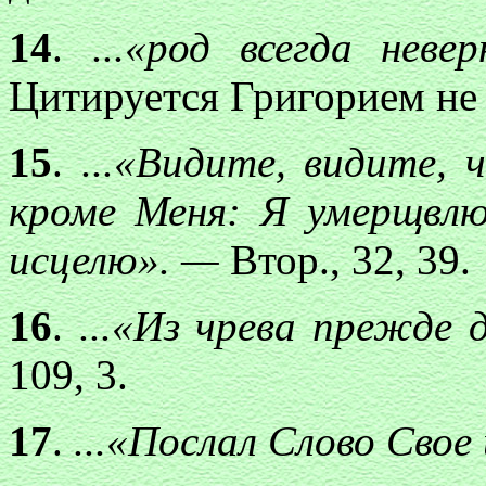
14
.
...«род всегда
невер
Цитируется Григорием не
15
.
...«Видите, видите,
кроме Меня: Я умерщвл
исцелю». —
Втор., 32, 39.
16
.
...«Из чрева прежде
109, 3.
17
.
...«Послал Слово Свое 