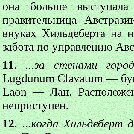
она больше выступала
правительница Австраз
внуках Хильдеберта на н
забота по управлению Авс
11
.
...за стенами гор
Lugdunum Clavatum — бук
Laon — Лан. Расположен
неприступен.
12
.
...когда Хильдеберт 