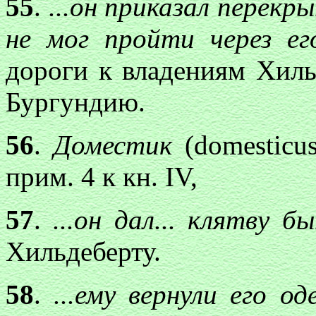
55
.
...он приказа
л перекр
не мог пройти через е
дороги к владениям Хиль
Бургундию.
56
.
Доместик
(domesticu
прим. 4 к кн. IV,
57
.
...он дал..
. клятву бы
Хильдеберту.
58
.
...ему вернули его 