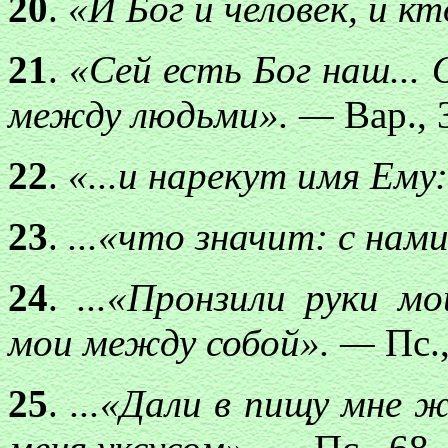
20
.
«И Бог и человек, и к
21
.
«Сей есть Бог наш... 
между людьми». —
Вар., 
22
.
«...и нарекут имя Ему
23
.
...«что значит: с нам
24
.
...«Пронзили руки м
мои между собой». —
Пс.,
25
.
...«Дали в пищу мне 