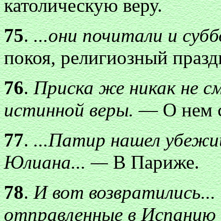
католическую веру.
75
.
...они почитали и субб
покоя, религиозный празд
76
.
Приска же никак не с
истинной веры.
— О нем см
77
.
...Патир нашел убежищ
Юлиана... —
В Париже.
78
.
И вот возвратились...
отправленные в Испанию 