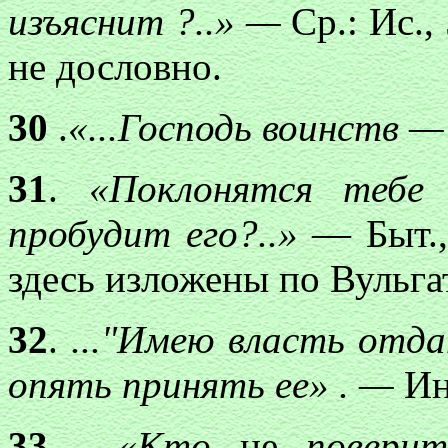
изъяснит ?..» —
Ср.: Ис.,
не дословно.
30
.
«...Господь
воинств —
31
.
«Поклонятся тебе 
пробудит его?..»
— Быт.,
здесь изложены по Вульга
32
.
..."Имею
власть отда
опять принять ее» . —
Ин
33
.
...«Кто
не
поверит