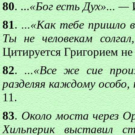
80
. ...
«Бог есть Дух»... —
81
.
...«Как тебе пришло 
Ты не человекам солгал,
Цитируется Григорием не
82
.
...«Все же cиe про
разделяя каждому особо, 
11.
83
.
Около моста через О
Хильперик выставил ст