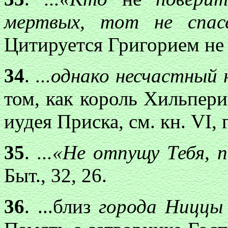
мертвых, тот не спа
Цитируется Григорием не
34
.
...однако несчастный 
том, как король Хильпери
иудея Приска, см. кн. VI, г
35
.
...«Не oтпущу Тебя, 
Быт., 32, 26.
36
. ...близ
города Ниццы 