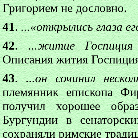
Григорием не дословно.
41
.
...«открылись глаза его
42
.
...житие Госпици
я
Описания жития Госпиция
43
.
...он сочинил нескол
племянник епископа Фи
получил хорошее обра
Бургундии в сенаторск
сохраняли римские традиц