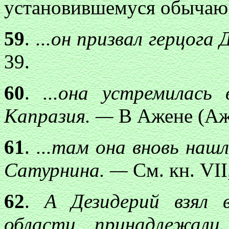
установившемуся обычаю 
59
.
...
он призвал герцога 
39.
60
.
...она устремилась
Капразия. —
В Ажене (Аж
61
.
...там она вновь наш
Сатурнина. —
См. кн. VII,
62
.
А Дезидерий взял 
области принадлежал