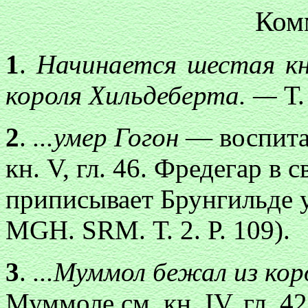
Ком
1
.
Начинается шестая кн
короля Хильдеберта. —
Т.
2
.
...умер Гогон
— воспитат
кн. V, гл. 46. Фредегар в
приписывает Брунгильде уб
MGH. SRM. Т. 2. Р. 109).
3
.
...Муммол бежал из ко
Муммоле см. кн. IV. гл. 42,