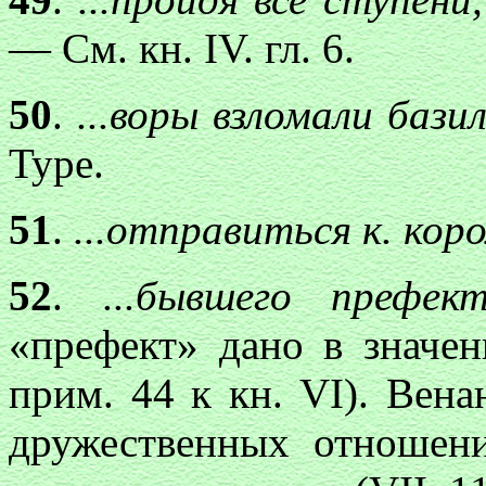
— См. кн. IV. гл. 6.
50
.
...воры взломали баз
Type.
51
.
...отправиться к. кор
52
.
...бывшего преф
«префект» дано в значен
прим. 44 к кн. VI). Вен
дружественных отношен