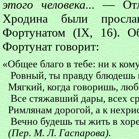
этого человека...
— Отли
Хродина были просла
Фортунатом (IX, 16). О
Фортунат говорит:
«Общее благо в тебе: ни к ком
Ровный, ты правду блюдешь 
Мягкий, когда говоришь, лю
Все стяжавший дары, всех ср
Римлянам дорогой, а к нехр
Вечно будешь ты жить в хоре
(Пер. М. Л. Гаспарова).