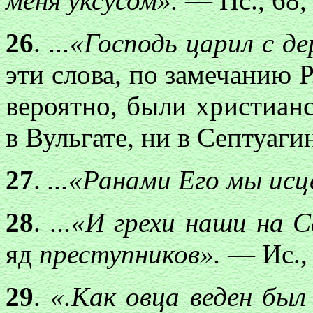
меня уксусом».
— Пс., 68, 
26
.
...«Господь царил с д
эти слова, по замечанию Р.
вероятно, были христианс
в Вульгате, ни в Септуагин
27
.
...«Ранами Его мы ис
28
.
...«И грехи наши на 
яд
преступников».
— Ис., 
29
.
«.Как овца веден был