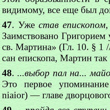
видимому, все еще был д
47
. Уже
став епископом,
Заимствовано Григорием 
св. Мартина» (Гл. 10. § 1 /
сан епископа, Мартин так 
48
.
...выбор пал на... ма
Это первое упоминание
niaior) — главе дворцовог
49
.
...пройдя все ступени