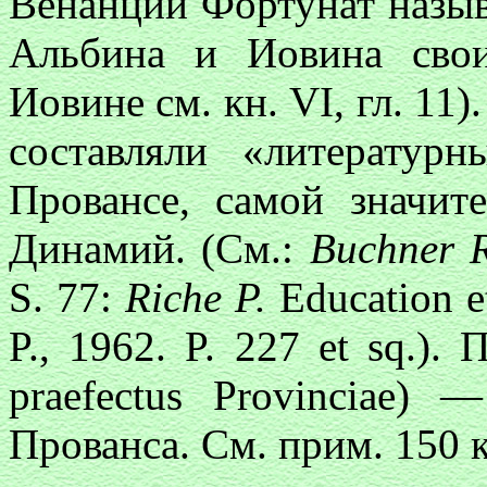
Венанций Фортунат назыв
Альбина и Иовина сво
Иовине см. кн. VI, гл. 11
составляли «литератур
Провансе, самой значит
Динамий. (См.:
Buchner 
S. 77:
Riche P.
Education et
P., 1962. P. 227 et sq.).
praefectus Provinciae)
Прованса. См. прим. 150 к