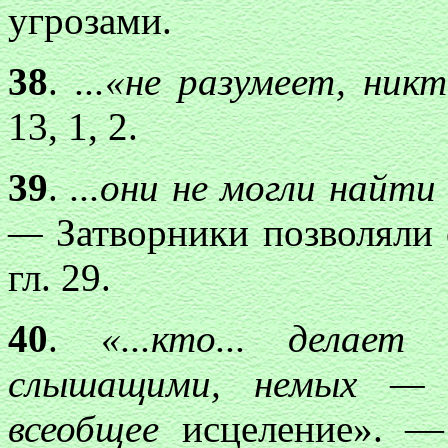
угрозами.
38
.
...«не разумеет, никт
13, 1, 2.
39
.
...они не могли найти
—
Затворники позволяли 
гл. 29.
40
.
«...кто...
делает 
слышащими, немых — г
всеобщее
исцеление». — 