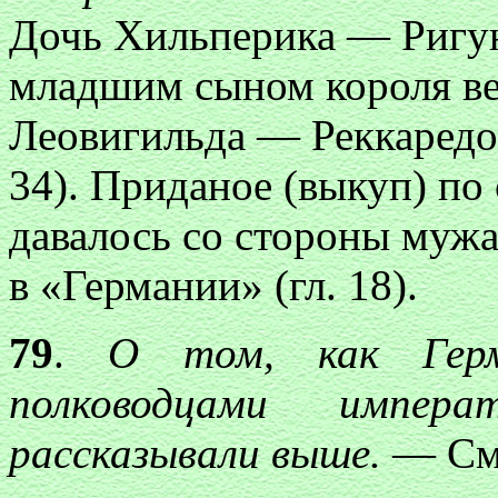
Дочь Хильперика — Ригун
младшим сыном короля ве
Леовигильда — Реккаредом (
34). Приданое (выкуп) п
давалось со стороны мужа
в «Германии» (гл. 18).
79
.
О том, ка
к Гер
полководцами импе
рассказывали выше.
— См. 