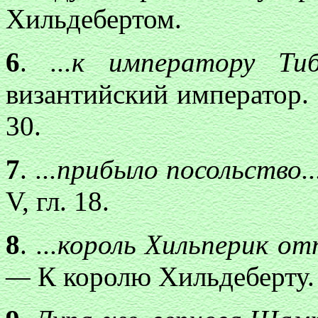
Хильдебертом.
6
.
...к императору Т
византийский император. См
30.
7
.
...прибыло посольство.
V, гл. 18.
8
.
...король Хи
льперик отп
—
К королю Хильдеберту.