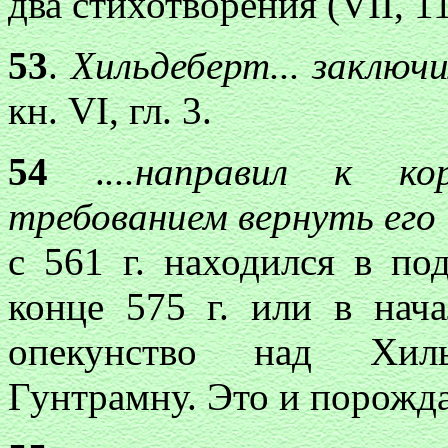
два стихотворения (VII, 11
53
.
Хильдеберт... заключи
кн. VI, гл. 3.
54
.
...направил к к
требованием вернуть его 
с 561 г. находился в по
конце 575 г. или в нача
опекунство над Хиль
Гунтрамну. Это и порожд