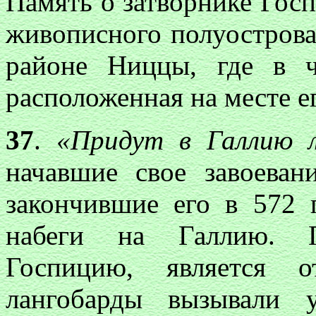
Память о затворнике Госп
живописного полуострова 
районе Ниццы, где в ч
расположенная на месте е
37
.
«Придут в Галлию 
начавшие свое завоеван
закончившие его в 572 
набеги на Галлию. Пр
Госпицию, является о
лангобарды вызывали 