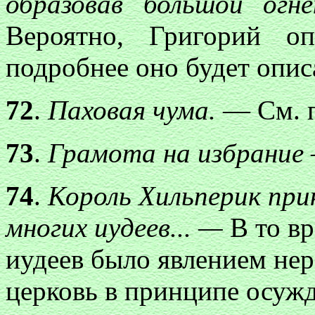
образовав большой огн
Вероятно, Григорий о
подробнее оно будет описан
72
.
Паховая чума.
— См. п
73
.
Грамота на избрание
74
.
Король Хильперик при
многих иудеев... —
В то в
иудеев было явлением нер
церковь в принципе осуж