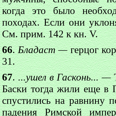
когда это было необхо
походах. Если они уклоня
См. прим. 142 к кн. V.
66
.
Бладаст —
герцог кор
31.
67
.
...ушел в Гасконь... —
Баски тогда жили еще в 
спустились на равнину по
падения Римской импе