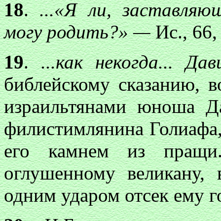
18
.
...«Я ли, заставля
могу родить?» —
Ис., 66,
19
.
...как некогда... Да
в
библейскому сказанию, 
израильтянами юноша Да
филистимлянина Голиафа,
его камнем из пращи
оглушенному великану,
одним ударом отсек ему гол