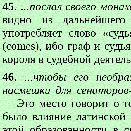
45
.
...послал своего монах
видно из дальнейшего 
употребляет слово «судь
(comes), ибо граф и суд
короля в судебной деятель
46
.
...чтобы ег
о необра
насмешки для сенаторов
—
Это место говорит о т
было влияние латинской 
этой образованности в с