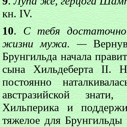
9
.
Лупа же, герцога Шам
кн. IV.
10
.
С те
бя достаточно
жизни мужа. —
Верну
Брунгильда начала правит
сына Хильдеберта II. 
постоянно наталкивала
австразийской знати,
Хильперика и поддерж
тяжелое для Брунгильды 