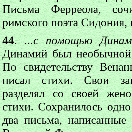
Письма Ферреола, соч
римского поэта Сидония, 
44
.
...с помо
щью Динами
Динамий был необычной 
По свидетельству Венан
писал стихи. Свои за
разделял со своей жен
стихи. Сохранилось одно
два письма, написанные 