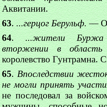
Аквитании.
63
.
...герцог Берульф.
— О н
64
.
...жители Бурж
вторжении в область
королевство Гунтрамна. См.
65
.
Впоследствии жесток
не могли принять участ
не последовал за войск
мужчины, способные н