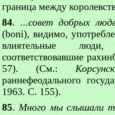
граница между королевст
84
.
...совет д
обрых люде
(boni), видимо, употребл
влиятельные люди
соответствовавшие рахин
57). (См.:
Корсун
раннефеодального госуд
1963. С. 155).
85
.
Много мы слы
шали т