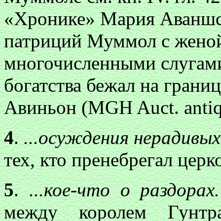
«Хронике» Мария Аваншско
патриций Муммол с женой
многочисленными слугами
богатства бежал на грани
Авиньон (MGH Auct. antiquis
4
.
...осуждения нерадивы
тех, кто пренебрегал цер
5
.
...кое-что о раздорах
между королем Гунтр