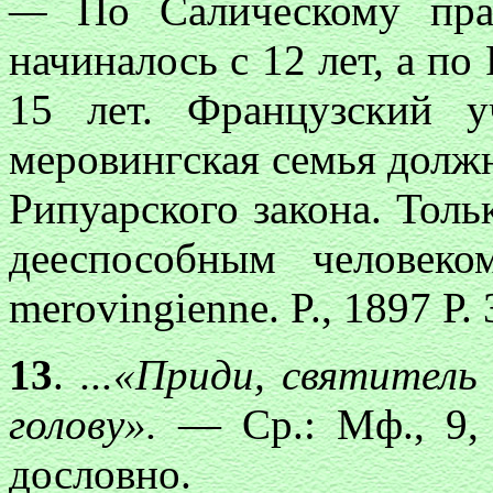
—
По Салическому пра
начиналось с 12 лет, а по
15 лет. Французский 
меровингская семья должн
Рипуарского закона. Толь
дееспособным человек
merovingienne. P., 1897 Р. 
13
.
...«Приди, святитель
голову».
— Ср.: Мф., 9, 
дословно.