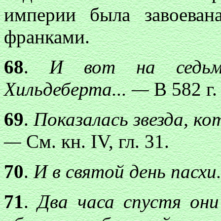
империи была завоеван
франками.
68
.
И вот на седьмом
Хильдеберта... —
В 582 г.
69
.
Показалась звезда, ко
—
См. кн. IV, гл. 31.
70
.
И в святой день пасхи
71
.
Два часа спустя они