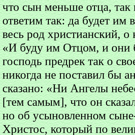
что сын меньше отца, так к
ответим так: да будет им 
весь род христианский, о
«И буду им Отцом, и они
господь предрек так о св
никогда не поставил бы а
сказано: «Ни Ангелы небе
[тем самым], что он сказа
но об усыновленном сыне
Христос, который по вели