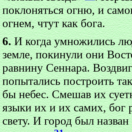
поклоняться огню, и само
огнем, чтут как бога.
6.
И когда умножились люд
земле, покинули они Вос
равнину Сеннара. Воздвиг
попытались построить та
бы небес. Смешав их сует
языки их и их самих, бог 
свету. И город был назван