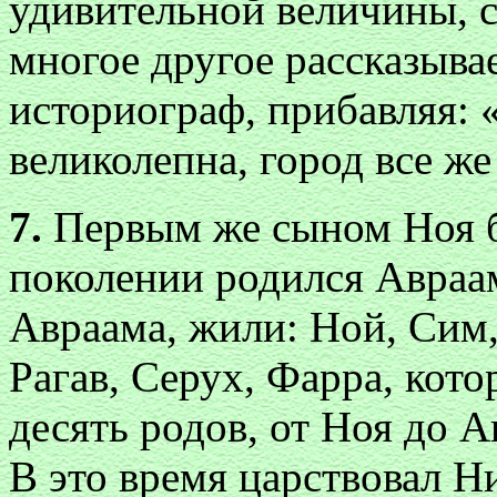
удивительной величины, с
многое другое рассказыва
историограф, прибавляя: 
великолепна, город все ж
7.
Первым же сыном Ноя б
поколении родился Авраам
Авраама, жили: Ной, Сим,
Рагав, Серух, Фарра, кот
десять родов, от Ноя до А
В это время царствовал 