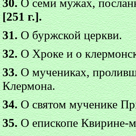
30.
О семи мужах, послан
[251 г.].
31.
О буржской церкви.
32.
О Хроке и о клермонс
33.
О мучениках, проливш
Клермона.
34.
О святом мученике Пр
35.
О епископе Квирине-м