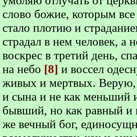
умоляю отлучать от церкв
слово божие, которым все 
стало плотию и страдание
страдал в нем человек, а 
воскрес в третий день, сп
на небо
[8]
и воссел одесн
живых и мертвых. Верую, 
и сына и не как меньший 
бывший, но как равный и 
же вечный бог, единосущ