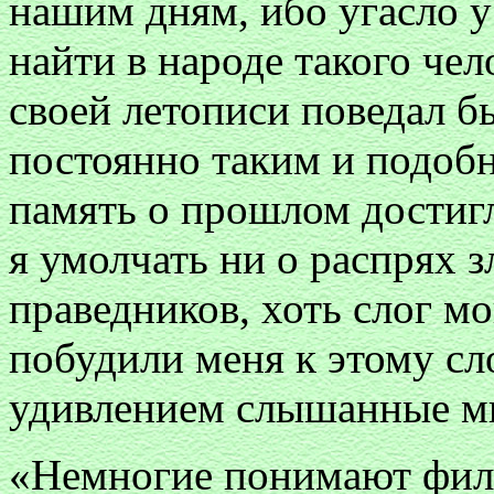
нашим дням, ибо угасло у 
найти в народе такого чел
своей летописи поведал б
постоянно таким и подобн
память о прошлом достигл
я умолчать ни о распрях з
праведников, хоть слог м
побудили меня к этому с
удивлением слышанные м
«Немногие понимают фил