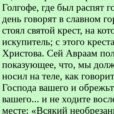
Голгофе, где был распят г
день говорят в славном го
стоял святой крест, на ко
искупитель; с этого крест
Христова. Сей Авраам пол
показующее, что, мы долж
носил на теле, как говори
Господа вашего и обрежьт
вашего... и не ходите вос
месте: «Всякий необрезан