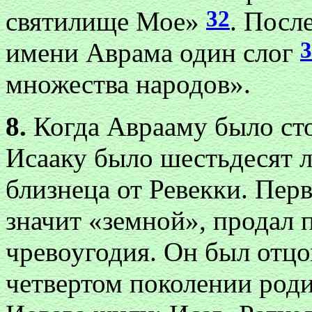
32
святилище Мое»
. Посл
3
имени Аврама один слог
множества народов».
8.
Когда Аврааму было сто 
Исааку было шестьдесят ле
близнеца от Ревекки. Пер
значит «земной», продал 
чревоугодия. Он был отцо
четвертом поколении роди