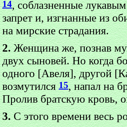
14
, соблазненные лукавы
запрет и, изгнанные из о
на мирские страдания.
2.
Женщина же, познав муж
двух сыновей. Но когда б
одного [Авеля], другой [
15
возмутился
, напал на б
Пролив братскую кровь, о
3.
С этого времени весь р