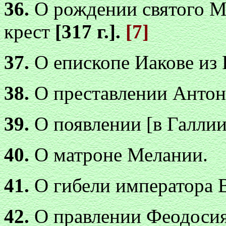
36.
О рождении святого Ма
крест
[317 г.].
[7]
37.
О епископе Иакове из
38.
О преставлении Антон
39.
О появлении [в Галлии
40.
О матроне Мелании.
41.
О гибели императора 
42.
О правлении Феодоси