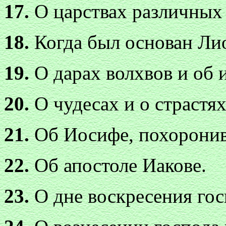
17.
О царствах различных 
18.
Когда был основан Ли
19.
О дарах волхвов и об 
20.
О чудесах и о страстя
21.
Об Иосифе, похорони
22.
Об апостоле Иакове.
23.
О дне воскресения гос