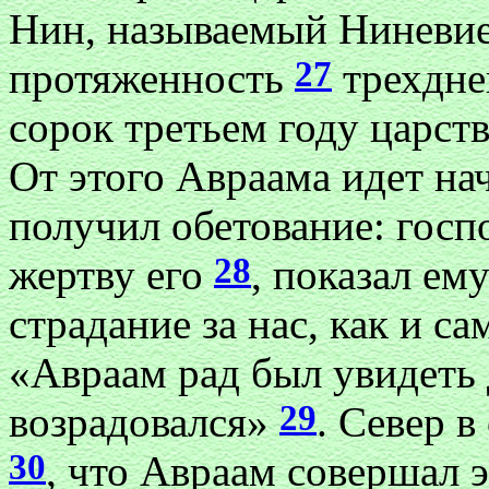
Нин, называемый Ниневие
27
протяженность
трехдне
сорок третьем году царст
От этого Авраама идет на
получил обетование: госп
28
жертву его
, показал ем
страдание за нас, как и са
«Авраам рад был увидеть 
29
возрадовался»
. Север 
30
, что Авраам совершал 