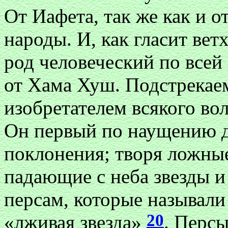
От Иафета, так же как и 
народы. И, как гласит вет
род человеческий по всей
от Хама Хуш. Подстрекае
изобретателем всякого во
Он первый по наущению д
поклонения; творя ложные
падающие с неба звезды и
персам, которые называли 
20
«лживая звезда»
. Перс