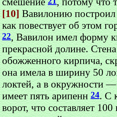
21
смешение
, потому что
[10]
Вавилонию построил 
как повествует об этом г
22
, Вавилон имел форму к
прекрасной долине. Стена
обожженного кирпича, ск
она имела в ширину 50 л
локтей, а в окружности —
24
имеет пять арипенн
. С
ворот, что составляет 100