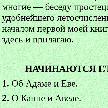
многие — беседу простеца
удобнейшего летосчислен
началом первой моей книг
здесь и прилагаю.
НАЧИНАЮТСЯ Г
1.
Об Адаме и Еве.
2.
О Каине и Авеле.