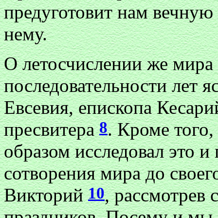
предуготовит нам вечную 
нему.
О летосчислении же мира 
последовательности лет я
Евсевия, епископа Кесар
8
пресвитера
. Кроме того
образом исследовал это и
сотворения мира до своего
10
Викторий
, рассмотрев 
праздников. Посему и мы