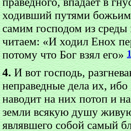
праведного, впадает в гну
ходивший путями божьими
самим господом из среды
читаем: «И ходил Енох пер
потому что Бог взял его»
4.
И вот господь, разгнева
неправедные дела их, ибо 
наводит на них потоп и н
земли всякую душу живую.
являвшего собой самый бл