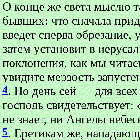
О конце же света мыслю т
бывших: что сначала при
введет сперва обрезание, 
затем установит в иеруса
поклонения, как мы читае
увидите мерзость запусте
4
. Но день сей — для всех
господь свидетельствует: 
не знает, ни Ангелы небе
5
. Еретикам же, нападаю