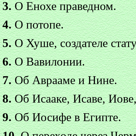
3.
О Енохе праведном.
4.
О потопе.
5.
О Хуше, создателе стату
6.
О Вавилонии.
7.
Об Аврааме и Нине.
8.
Об Исааке, Исаве, Иове,
9.
Об Иосифе в Египте.
10.
О переходе через Черм