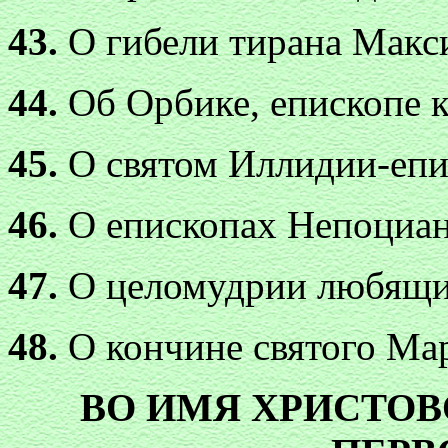
43.
О гибели тирана Макс
44.
Об Орбике, епископе 
45.
О святом Иллидии-епи
46.
О епископах Непоциан
47.
О целомудрии любящи
48.
О кончине святого Ма
ВО ИМЯ ХРИСТО