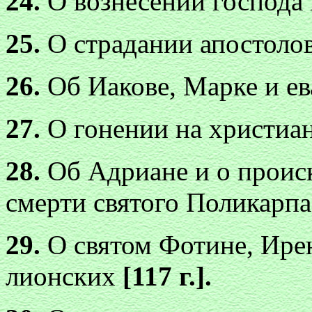
24.
О вознесении господа 
25.
О страдании апостоло
26.
Об Иакове, Марке и ев
27.
О гонении на христиан
28.
Об Адриане и о происк
смерти святого Поликарп
29.
О святом Фотине, Ирен
лионских
[117 г.].