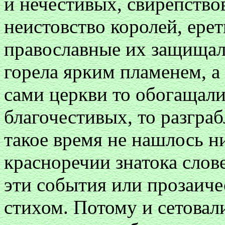
и нечестивых, свирепство
неистовство королей, ерет
православные их защищал
горела ярким пламенем, а 
сами церкви то обогащал
благочестивых, то разгра
такое время не нашлось н
красноречии знатока слов
эти события или прозаич
стихом. Потому и сетовали