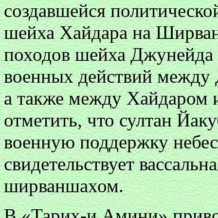
создавшейся политической
шейха Хайдара на Ширван
походов шейха Джунейда 
военных действий между 
а также между Хайдаром 
отметить, что султан Йак
военную поддержку небес
свидетельствует вассальн
ширваншахом.
В «Тарих-и Амини» приво