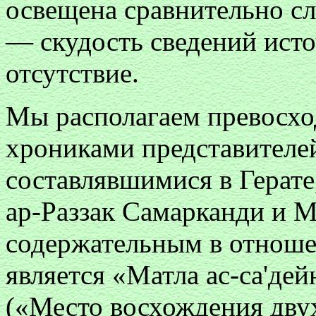
освещена сравнительно сл
— скудость сведений исто
отсутствие.
Мы располагаем превосх
хрониками представителе
составлявшимися в Герате
ар-Раззак Самарканди и 
содержательным в отноше
является «Матла ac-са'дей
(«Место восхождения двух