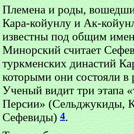
Племена и роды, вошедши
Кара-койунлу и Ак-койунл
известны под общим имене
Минорский считает Сефе
туркменских династий Кар
которыми они состояли в
Ученый видит три этапа «
Персии» (Сельджукиды, К
4
Сефевиды)
.