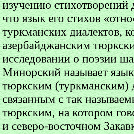
изучению стихотворений 
что язык его стихов «отн
туркманских диалектов, к
азербайджанским тюркск
исследовании о поэзии ша
Минорский называет язык
тюркским (туркманским) 
связанным с так называе
тюркским, на котором гов
и северо-восточном Закав