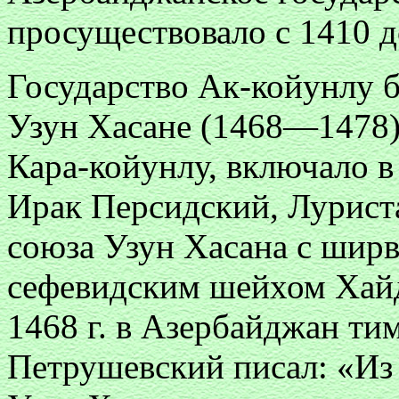
просуществовало с 1410 д
Государство Ак-койунлу 
Узун Хасане (1468—1478)
Кара-койунлу, включало в
Ирак Персидский, Луриста
союза Узун Хасана с шир
сефевидским шейхом Хайд
1468 г. в Азербайджан ти
Петрушевский писал: «Из 