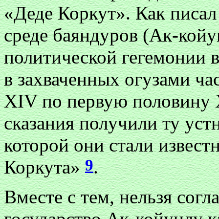
«Деде Коркут». Как писа
среде баяндуров (Ак-койу
политической гегемонии в
в захваченных огузами час
XIV по первую половину 
сказания получили ту уст
которой они стали извест
9
Коркута»
.
Вместе с тем, нельзя согл
государство Ак-койунлу ка