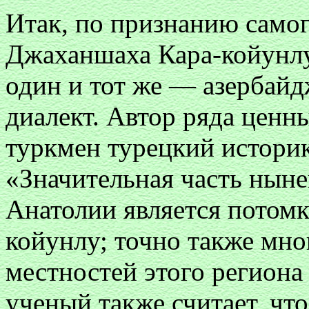
Итак, по признанию самог
Джаханшаха Кара-койунл
один и тот же — азербайд
диалект. Автор ряда ценн
туркмен турецкий истори
«Значительная часть нын
Анатолии является потом
койунлу; точно также мно
местностей этого региона
ученый также считает, чт