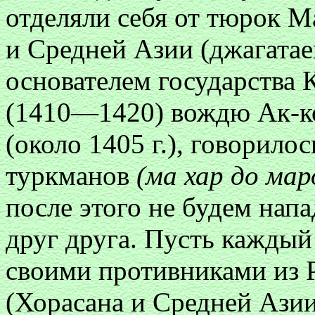
отделяли себя от тюрок М
и Средней Азии (джагатаев
основателем государства
(1410—1420) вождю Ак-к
(около 1405 г.), говорило
туркманов
(ма хар до ма
после этого не будем напа
друг друга. Пусть каждый 
своими противниками из 
(Хорасана и Средней Ази