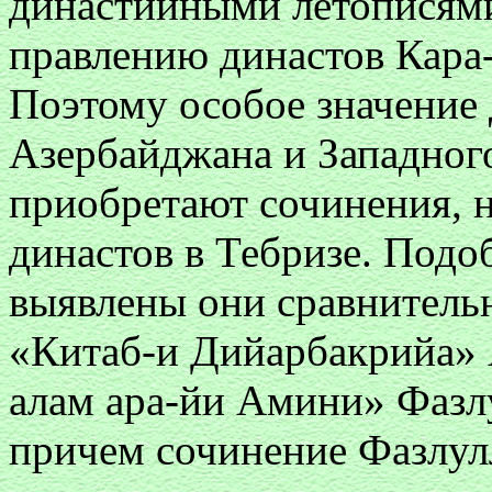
династийными летописям
правлению династов Кара
Поэтому особое значение 
Азербайджана и Западног
приобретают сочинения, 
династов в Тебризе. Подо
выявлены они сравнитель
«Китаб-и Дийарбакрийа» 
алам ара-йи Амини» Фазл
причем сочинение Фазлул