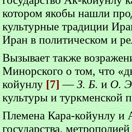
котором якобы нашли про
культурные традиции Ира
Иран в политическом и р
Вызывает также возражен
Минорского о том, что «д
койунлу
[7]
—
З. Б.
и
О. Э
культуры и туркменской 
Племена Кара-койунлу и 
государства, метрополией