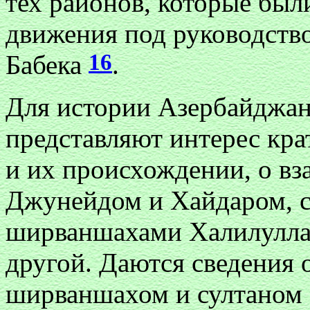
тех районов, которые был
движения под руководств
16
Бабека
.
Для истории Азербайджана
представляют интерес кра
и их происхождении, о в
Джунейдом и Хайдаром, с
ширваншахами Халилулла
другой. Даются сведения 
ширваншахом и султаном 