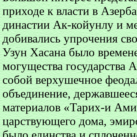
приходе к власти в Азерб
династии Ак-койунлу и м
добивались упрочения сво
Узун Хасана было времен
могущества государства А
собой верхушечное феода
объединение, державшееся
материалов «Тарих-и Ами
царствующего дома, эмиро
было единства и сплоченн