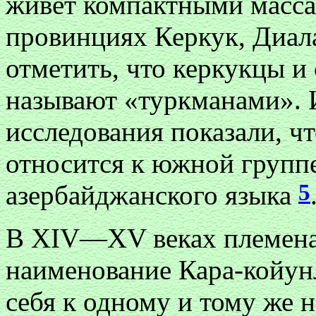
живет компактными масса
провинциях Керкук, Диал
отметить, что керкукцы и
называют «туркманами». И
исследования показали, ч
относится к южной группе
5
азербайджанского языка
В XIV—XV веках племена
наименование Кара-койун
себя к одному и тому же