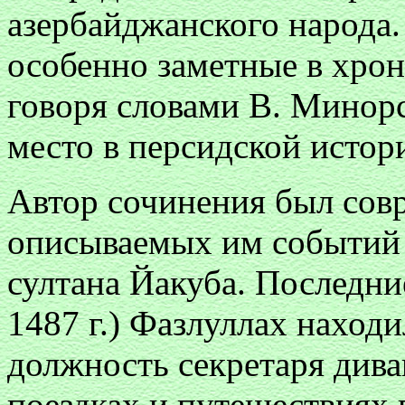
азербайджанского народа.
особенно заметные в хрон
говоря словами В. Минорс
место в персидской исто
Автор сочинения был сов
описываемых им событий 
султана Йакуба. Последни
1487 г.) Фазлуллах находи
должность секретаря дива
поездках и путешествиях 