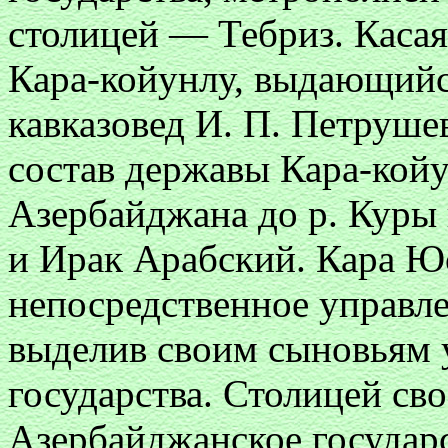
столицей — Тебриз. Касая
Кара-койунлу, выдающийс
кавказовед И. П. Петрушев
состав державы Кара-кой
Азербайджана до р. Куры 
и Ирак Арабский. Кара Юс
непосредственное управ
выделив своим сыновьям 
государства. Столицей св
Азербайджанское государ