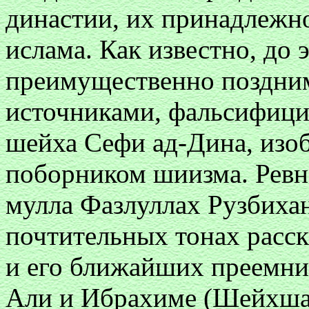
династии, их принадлежно
ислама. Как известно, до 
преимущественно поздни
источниками, фальсифици
шейха Сефи ад-Дина, изо
поборником шиизма. Ревн
мулла Фазлуллах Рузбиха
почтительных тонах расс
и его ближайших преемни
Али и Ибрахиме (Шейхшах