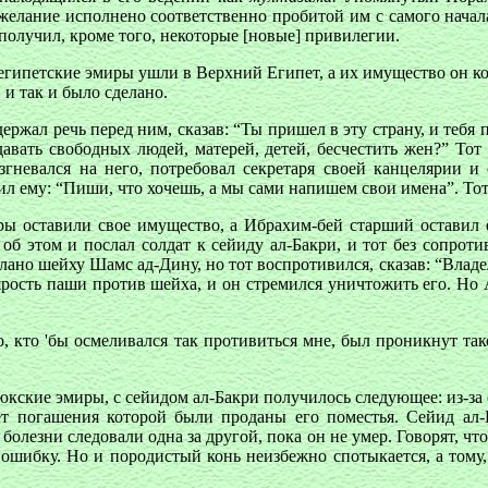
, желание исполнено соответственно пробитой им с самого на
 получил, кроме того, некоторые [новые] привилегии.
египетские эмиры ушли в Верхний Египет, а их имущество он ко
 и так и было сделано.
ржал речь перед ним, сказав: “Ты пришел в эту страну, и тебя 
одавать свободных людей, матерей, детей, бесчестить жен?” То
азгневался на него, потребовал секретаря своей канцелярии и
ил ему: “Пиши, что хочешь, а мы сами напишем свои имена”. То
иры оставили свое имущество, а Ибрахим-бей старший оставил 
об этом и послал солдат к сейиду ал-Бакри, и тот без сопротив
ано шейху Шамс ад-Дину, но тот воспротивился, сказав: “Владел
 ярость паши против шейха, и он стремился уничтожить его. Н
, кто 'бы осмеливался так противиться мне, был проникнут тако
люкские эмиры, с сейидом ал-Бакри получилось следующее: из-з
ет погашения которой были проданы его поместья. Сейид ал-
олезни следовали одна за другой, пока он не умер. Говорят, что
ошибку. Но и породистый конь неизбежно спотыкается, а тому, 