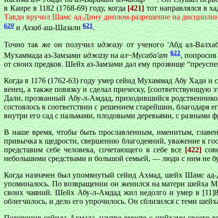
в Каире в 1182 (1768-69) году, когда
[421]
тот направлялся в х
Тавди вручил Шамс ад-Дину диплом-разрешение на дисциплину
620
621
и
Ахзаб
аш-Шазали
.
Точно так же он получил
иджазу
от ученого 'Абд ал-Валх
622
Мухаммада аз-Замзами
иджазу
на
ал~Мусаба'ат
, попросив
от своих предков. Шейх аз-Замзами дал ему прозвище “преусп
Когда в 1176 (1762-63) году умер сейид Мухаммад Абу Хади и 
венец, а также повязку и сделал прическу, [соответствующую
Дали, прозванный Абу-л-Амдад, приходившийся родственнико
состоялось в соответствии с решением старейшин, благодаря 
внутри его сад с пальмами, плодовыми деревьями, с разными 
В наше время, чтобы быть прославленным, именитым, главенс
привычка к щедрости, свершению благодеяний, уважение к гос
представим себе человека, сочетающего в себе все
[422]
сове
небольшими средствами и большой семьей, — люди с ним не буд
Когда назначен был упомянутый сейид Ахмад, шейх Шамс ад-Ди
упоминалось. По возвращении он женился на матери шейха Му
своих чаяний. Шейх Абу-л-Амдад жил недолго и умер в [11]8
облегчилось, и дело его упрочилось. Он сблизился с теми шейх
Похоронив сейида Ахмада, наутро вместе
с
шейхами своего в