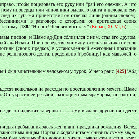
право, чтобы поцеловать его руку или “рай его одежды. А что
 к нему иноверцы или чиновники высшего ранга и целовали ему
 след их губ. На приветствия он отвечал лишь [одним словом]:
беседниками, в разговоре с которыми он критиковал своих
 к этому.
|188
/ “Но нет! Человек восстает” (
Коран, XCVI, 6
).
лавы писцов, и Шамс ад-Дин сблизился с ним, стал его другом,
ый ал-'Иззати. При посредстве упомянутого начальника писцов
могилы [своих предков] в установленный ежегодный праздник
е религиозного долга, представив [гробницу] как мавзолей, о
рый был влиятельным человеком у турок. У него раис
[425]
'Абд
тьдесят кошельков на расходы по восстановлению мечети. Шамс
. Он украсил ее резьбой, разноцветным мрамором, позолотой,
рое дело надлежит завершить, — ему выдали другие пятьдесят
я для пребывания здесь жен в дни праздника рождения. Вслед
должностным лицам Порты с ходатайством снизить сумму
мири,
им был чрезвычайно ловок и хитер, дьявольски льстив, умел