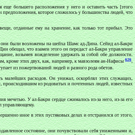
 еще большего расположения у него и оставить часть [этого
ти предположения, которое сложилось у большинства людей, что
вещи, отданные ему на хранение, как только тот прибыл. Это
и они были возложены на шейха Шамс ад-Дина. Сейид ал-Бакри
ин обещал, что взамен этого он передаст ал-Бакри управление
щание, возымев вожделение удержать за собой обе должности.
626
ам, кроме этих двух, как, например, к мавзолеям ан-Нафисы
,
упает из пожертвований людей и разного рода обетов.
ь малейших расходов. Он унижал, оскорблял этих служащих,
, происходившим из родовитых и почтенных людей, известных
я мечетью. У ал-Бакри сердце сжималось из-за него, из-за его
ал управляющему.
шенно иное в этих пустяковых делах и отстранился от этого,
одавленное состояние, они почувствовали себя униженными и,