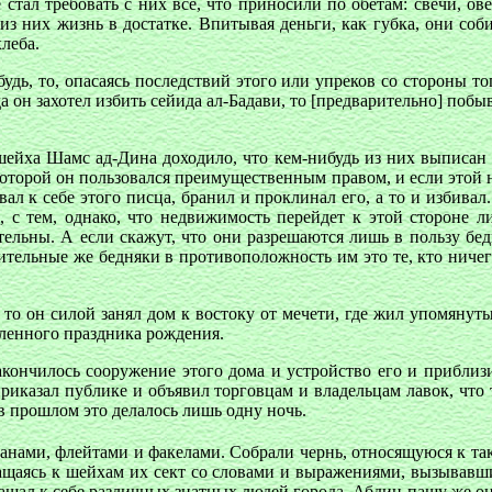
 стал требовать с них все, что приносили по обетам: свечи, ове
з них жизнь в достатке. Впитывая деньги, как губка, они со
леба.
дь, то, опасаясь последствий этого или упреков со стороны то
да он захотел избить сейида ал-Бадави, то [предварительно] поб
шейха Шамс ад-Дина доходило, что кем-нибудь из них выписан в
оторой он пользовался преимущественным правом, и если этой
ал к себе этого писца, бранил и проклинал его, а то и избивал.
, с тем, однако, что недвижимость перейдет к этой стороне л
ельны. А если скажут, что они разрешаются лишь в пользу бедн
вительные же бедняки в противоположность им это те, кто ничег
то он силой занял дом к востоку от мечети, где жил упомянуты
вленного праздника рождения.
акончилось сооружение этого дома и устройство его и приблизи
приказал публике и объявил торговцам и владельцам лавок, что
в прошлом это делалось лишь одну ночь.
банами, флейтами и факелами. Собрали чернь, относящуюся к та
ращаясь к шейхам их сект со словами и выражениями, вызывав
ашал к себе различных знатных людей города. Абдин-пашу же он