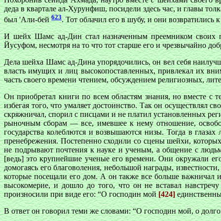
деда в квартале ал-Хурунфиш, посидели здесь час, и главы то
623
был 'Али-бей
. Тот облачил его в шубу, и они возвратились
И шейх Шамс ад-Дин стал назначенным преемником своих п
Йусуфом, несмотря на то что тот старше его и чрезвычайно до
Дела шейха Шамс ад-Дина упорядочились, он вел себя наилучш
власть имущих и лиц высокопоставленных, привлекал их вни
часть своего времени чтением, обсуждением религиозных, лите
Он приобретал книги по всем областям знания, но вместе с т
избегая того, что умаляет достоинство. Так он осуществлял с
скряжничал, спорил с писцами и не платил установленных реги
рыночным сборам — все, имевшее к нему отношение, освобож
государства колеблются и возвышаются низы. Тогда в глаз
пренебрежения. Постепенно сходили со сцены шейхи, которых 
не подрывают почтения к науке и ученым, а общение с людь
[ведь] это крупнейшие ученые его времени. Они окружали его,
домогаясь его благоволения, небольшой награды, известности,
которые посещали его дом. А он также все больше важничал и
высокомерие, и дошло до того, что он не вставал навстре
произносили при виде его: “О господин мой
[424]
единственны
В ответ он говорил теми же словами: “О господин мой, о долг