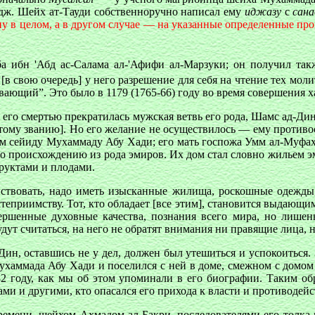
адж. Шейх ат-Тауди собственноручно написал ему
иджазу
с
сан
 в целом, а в другом случае — на указанные определенные пр
аба ибн 'Абд ас-Салама ал-'Афифи ал-Марзуки; он получил т
 [в свою очередь] у него разрешение для себя на чтение тех мо
евающий”. Это было в 1179 (1765-66) году во время совершения
с его смертью прекратилась мужская ветвь его рода, Шамс ад-Ди
 этому званию]. Но его желание не осуществилось — ему противо
м сейиду Мухаммаду Абу Хади; его мать госпожа Умм ал-Муфаха
его происхождению из рода эмиров. Их дом стал словно жильем 
фруктами и плодами.
твовать, надо иметь изысканные жилища, роскошные одежды, б
теприимству. Тот, кто обладает [все этим], становится выдающи
ршенные духовные качества, познания всего мира, но лишен
ут считаться, на него не обратят внимания ни правящие лица, 
н, оставшись не у дел, должен был утешиться и успокоиться. За
хаммада Абу Хади и поселился с ней в доме, смежном с домом 
2 году, как мы об этом упоминали в его биографии. Таким об
ами и другими, кто опасался его прихода к власти и противодейс
ремени, шейхом Ахмадом ал-Бакри, последователями его толка