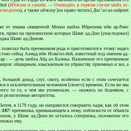
адой
(
Иджаза
и
санада.
— Очевидно, в первом случае шейх ат-
оизведения
),
а также
иджазу
[на право читать]
Дал’ ил ал-хайрат
акже от имама священной Мекки шейха Ибрахима ибн ар-Раис
литв, право на произнесение которых Шамс ад-Дин [унаследовал]
 хаджа Шамс ад-Дином.
н пожелал быть преемником рода и приготовился к этому: надел
стоял сейид Ахмад ибн Исма'ил-бей, известный под именем ад-
р - — дочь шейха Абд ал-Халика. Назначение его преемником
эмиров: обширным, изысканным по убранству приемных и зал, а
ольшой доход, слуг, свиту, особенно если с этим сочетается
мся и исключительным человеком [своего] времени. Если же мы
ного то го, о чем мы упоминали, — окажись он бедняком, с
ни религиозные авторитеты.
тем, в 1179 году, он направился совершить хадж, как об этом
/
187
/ преемника, примыкающем к нему, поблизости от объекта
разом, у Шамс ад-Дина не осталось соперника, положение его
твовал ему.
 и возглавляющими его они направились к месту уединения их