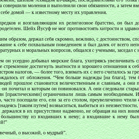
лка совершили моления и выполнили свои обязанности, а затем вм
 к себе домой — к известному месту их управления.
редков и возглавляющим их религиозное братство, он был д
бродетелен. Шейх Йусуф не мог противостоять хитрости и здрав
им образом, держал себя скромно, вежливо, с достоинством, с
мание к себе похвальным поведением и был далек от всего не
ратурных и моральных вопросов, общался с учеными, заседал с 
ем он усердно добывал мирские блага, ухитряясь увеличивать 
вое стремление достигнуть знатности и хорошего отношения к с
стром налогов, — более того, взимать их с него считалось за гр
далось от обложения. “Чем больше надежды [на блага], тем 
ах людей прошлое становится величественным и славным, а он
он почитал и которым он повиновался. А они следовали старым 
ми [практическими] ограничивали лишь самым необходимым. И
 часто посещали его, ели за его столом, преувеличенно чтили 
 надеясь [таким путем] возвыситься, выбиться из неизвестност
 держался в их присутствии надменно, не обращая на них внима
чу большинству из входивших к нему; а входившие к нему был
й!”
овечный, о высокий, о мудрый”.