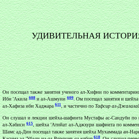
УДИВИТЕЛЬНАЯ ИСТОРИ
Он посещал также занятия ученого ал-Хифни по комментарию
608
609
Ибн 'Акила
и ал-Ашмуни
. Ом посещал занятия и шейх
611
ал-Хафиза ибн Хаджара
, и частично по
Тафсир ал-Джалала
Он слушал и лекции шейха-шафиита Мустафы ас-Сандуби по
615
ал-Хабиси
, шейха 'Атийат ал-Аджхури шафиита по комме
Шамс ад-Дин посещал также занятия шейха Мухаммада ан-Нар
618
Касима ал-'Убади на
ал-Варакат ал-кабир
.
Он слушал перв