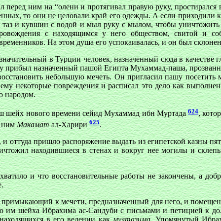
л перед ним на “олени и протягивал правую руку, простирался в
женных, то они не целовали край его одежды. А если приходили
ал таз и кувшин с водой и мыл руку с мылом, чтобы уничтожить
ровождения с находящимся у него обществом, свитой и со
ременников. На этом душа его успокаивалась, и он был склонен
, значительный в Турции человек, назначенный сюда в качестве г
 году прибыл назначенный пашой Египта Мухаммад-паша, прозванн
восстановить небольшую мечеть. Он пригласил пашу посетить 
ему некоторые повреждения и расписал это дело как выполнени
ю народом.
624
аш шейх нового времени сейид Мухаммад ибн Муртада
, кото
625
с ним
Макамат
ал-Харири
.
 и оттуда пришло распоряжение выдать из египетской казны пя
ичтожил находившиеся в стенах и вокруг нее могилы и склепы
хватило и что восстановительные работы не закончены, а доб
.
, примыкающий к мечети, предназначенный для него, и помещени
ого им шейха Ибрахима ас-Сандуби с письмами и петицией к 
 находящихся в его ведении как
мултазима.
Упомянутый Ибрах