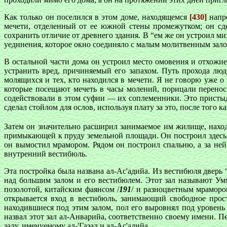
Как только он поселился в этом доме, находящемся
[430]
напро
мечети, отделенный от ее южной стены промежутком; он сде
сохранить отличие от древнего здания. В “ем же он устроил м
уединения, которое окно соединяло с малым молитвенным зало
В остальной части дома он устроил место омовения и отхожие 
устранить вред, причиняемый его запахом. Путь прохода люд
молящихся и тех, кто находился в мечети. Я не говорю уже о 
которые посещают мечеть в часы молений, порицали перенос 
содействовали в этом суфии — их соплеменники. Это пристыд
сделал стойлом для ослов, используя плату за это, после того 
Затем он значительно расширил занимаемое им жилище, нахо
примыкающей к пруду земельной площади. Он построил здесь
он вымостил мрамором. Рядом он построил спальню, а за н
внутренний вестибюль.
Эта постройка была названа ал-Ас'адийа. Из вестибюля дверь
над большим залом и его вестибюлем. Этот зал называют Умм
позолотой, китайским фаянсом /
191
/ и разноцветным мрамором
открывается вход в вестибюль, занимающий свободное прос
находившиеся под этим залом, пол его выровнял под уровень
назвал этот зал ал-Анварийа, соответственно своему имени. П
залу, именуемому ал-'Газал и ал-Ас'адийа.