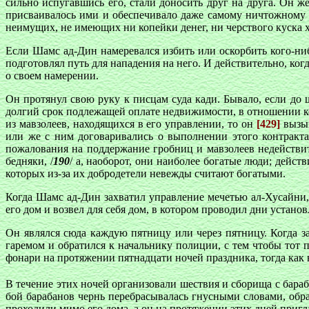
сильно испугавшись его, стали доносить друг на друга. Он же
присваивалось ими и обеспечивало даже самому ничтожному и
неимущих, не имеющих ни копейки денег, ни черствого куска х
Если Шамс ад-Дин намеревался избить или оскорбить кого-нибу
подготовлял путь для нападения на него. И действительно, ког
о своем намерении.
Он протянул свою руку к писцам суда кади. Бывало, если до 
долгий срок подлежащей оплате недвижимости, в отношении к
из мавзолеев, находящихся в его управлении, то он
[429]
вызыв
или же с ним договаривались о выполнении этого контракта
пожалования на поддержание гробниц и мавзолеев недействит
бедняки, /
190
/ а, наоборот, они наиболее богатые люди; дейст
которых из-за их добродетели невежды считают богатыми.
Когда Шамс ад-Дин захватил управление мечетью ал-Хусайни, 
его дом и возвел для себя дом, в котором проводил дни устано
Он являлся сюда каждую пятницу или через пятницу. Когда з
гаремом и обратился к начальнику полиции, с тем чтобы тот 
фонари на протяжении пятнадцати ночей праздника, тогда как 
В течение этих ночей организовали шествия и сборища с бара
бой барабанов чернь перебрасывалась гнусными словами, об
проходили мимо его дома, а он на протяжении этих дней пригл