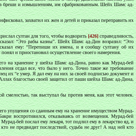
чала бреши и измышлениям, им сфабрикованным. Шейх Шамс ад-
нфисковал, захватил их жен и детей и приказал переправить их
прислал султан для того, чтобы водворить
[426]
справедливость,
т сказал: “Это рабы казны”. Шейх Шамс ад-Дин возразил: “Это
 сказал ему: “Перепиши их имена, и я сообщу султану об их
т понял и приостановил осуществление своего намерения.
его на хранение у шейха Шамс ад-Дина, равно как Мурад-бей
ления отдал все, что было у него. Точно такое же требование
ец их “е умер. Я дал ему на них за своей подписью документ и
о Аллах благостью своей защитил от паши шейха Шамс ад-Дина,
й смелостью, так выступал бы против меня, как этот человек.
а его упущения со сданным ему на хранение имуществом Мурад-
Бакри воспротивился, отказываясь от возмещения. Мурад-бей
 Мурад-бей послал ему лекаря, тот подлил ему в лекарство яд, и
кто не предвидит последствий, судьба не друг! А над ней кто