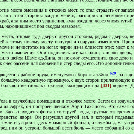
тив места омовения и отхожих мест, то стал страдать от запах
лал с этой стороны вход в мечеть, расширив и несколько при
ихраб, а за ним место уединения, куда входили через упомянут
м, находившимся под сводом мавзолея.
места, открыв туда дверь с другой стороны, рядом с
дверью, в
ей к этому новому месту изнутри и снаружи изменился. Прошл
моче и нечистотах на ногах черни из-за близости этих мест к 
места омовения. Они поднялись все как один, заперли дверь,
ило шейха Шамс ад-Дина, он не смог осуществить свое дело и 
как снес бассейн для омовения и стер следы его. Это дополнитель
629
дящееся в районе пруда, именуемого Биркат ал-Фил
, за сад
 большую квадратную приемную, с двух сторон прилегающую к п
ей большой вестибюль с окнами, выходящими на
[431]
водоем. Д
 “ела в служебные помещения и отхожее место. Затем он вздумал
 ал-Афрах, он построен шейхом Абу-т-Тахс'исом. Это самая б
. Здесь находится фонтан со струей воды, круглые отверстия 
транство двора. Он разрушил другой зал, в который подымали
 земли и устроил здесь мраморный фонтан, а службы дама устро
еред ним он устроил большой вестибюль — место собраний со ска