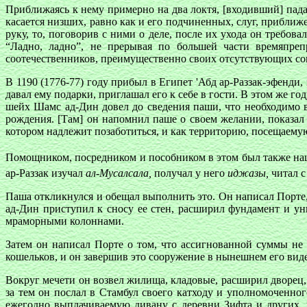
Приближаясь к нему примерно на два локтя, [входивший] пада
касается низших, равно как и его подчиненных, слуг, прибли
руку, то, поговорив с ними о деле, после их ухода он требов
“Ладно, ладно”, не прерывая по большей части времяпреп
соотечественников, преимущественно своих отсутствующих сов
В 1190 (1776-77) году прибыл в Египет 'Абд ар-Раззак-эфенди
давал ему подарки, приглашал его к себе в гости. В этом же
шейх Шамс ад-Дин довел до сведения паши, что необходимо 
рождения. [Там] он напомнил паше о своем желании, показал 
котором надлежит позаботиться, и как территорию, посещаему
Помощником, посредником и пособником в этом был также н
ар-Раззак изучал
ал-Мусалсала,
получал у него
иджазы,
читал 
Паша откликнулся и обещал выполнить это. Он написал Порте,
ад-Дин приступил к сносу ее стен, расширил фундамент и ун
мраморными колоннами.
Затем он написал Порте о том, что ассигнованной суммы не 
кошельков, и он завершив это сооружение в нынешнем его виде
Вокруг мечети он возвел жилища, кладовые, расширил дворец
за тем он послал в Стамбул своего катходу и уполномоченн
ежегодно выплачиваемую дивану с деревни Зифта и других,