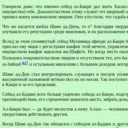
Говорили даже, что именно сейид ал-Бакри дал знать Хасан
имущества] себе. Доказательством этому служит тот широкий о
пришел конец мамлюкским эмирам. Они упустили, что судьба в
Что же касается шейха Шамс ад-Дина, то о“ благодаря тверд
улучшило его репутацию среди мамлюков, и их расположение к
Вслед за этим упомянутый сейид Мухаммад-эфенди ал-Бакри б
прислал ему ящик с регистрами вакфов этой мечети, управлен
имуществом вакфов мавзолея аш-Шафи'и. Но когда место оказ
Пользуясь покровительством эмиров и отсутствием тех, кто бы
627
аз-Зайнаб
и остальным мавзолеям с большим доходом, котор
Шамс ад-Дин стал контролировать служащих и писцов упомя
высушенной пальмовой ветвью бил их по ногам. Так поступил
в Каире и за его пределами.
Сейид ал-Бадави всех больше ущемлял сейида ал-Бакри, подстр
противодействия, его стремления захватить место, забрать до
Ал-Бакри был — да будет милостив к нему Аллах — человеком
предоставив действовать другим.
Когда Шамс ад-Дин так обошелся с сейидом ал-Бадави и друг