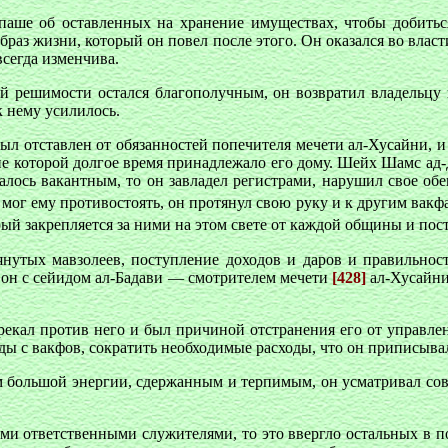
-паше об оставленных на хранение имуществах, чтобы добиться
браз жизни, который он повел после этого. Он оказался во влас
сегда изменчива.
ой решимости остался благополучным, он возвратил владельцу 
 нему усилилось.
ыл отставлен от обязанностей попечителя мечети ал-Хусайни, 
ие которой долгое время принадлежало его дому. Шейх Шамс ад-Д
алось вакантным, то он завладел регистрами, нарушил свое обе
 мог ему противостоять, он протянул свою руку и к другим вакф
ый закрепляется за ними на этом свете от каждой общины и пост
нутых мавзолеев, поступление доходов и даров и правильност
 он с сейидом ал-Бадави — смотрителем мечети
[428]
ал-Хусайни
екал против него и был причиной отстранения его от управлени
ходы с вакфов, сократить необходимые расходы, что он приписыв
 большой энергии, сдержанным и терпимым, он усматривал совер
ими ответственными служителями, то это ввергло остальных в п