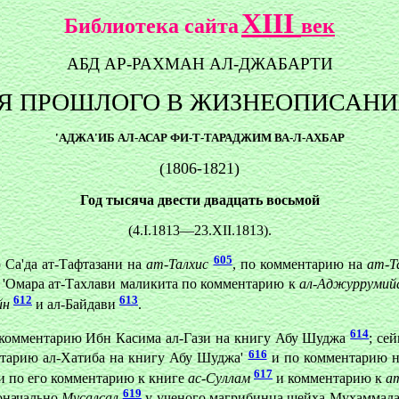
XIII
Библиотека сайта
век
АБД АР-РАХМАН АЛ-ДЖАБАРТИ
Я ПРОШЛОГО В ЖИЗНЕОПИСАНИ
'АДЖА'ИБ АЛ-АСАР ФИ-Т-ТАРАДЖИМ ВА-Л-АХБАР
(1806-1821)
Год тысяча двести двадцать восьмой
(4.I.1813—23.XII.1813).
605
 Са'да ат-Тафтазани на
ат-Талхис
, по комментарию на
ат-Т
а 'Омара ат-Тахлави маликита по комментарию к
ал-Аджуррумий
612
613
йн
и ал-Байдави
.
614
 комментарию Ибн Касима ал-Гази на книгу Абу Шуджа
; се
616
нтарию ал-Хатиба на книгу Абу Шуджа'
и по комментарию 
617
и по его комментарию к книге
ас-Суллам
и комментарию к
а
619
оначально
Мусалсал
у ученого магрибинца шейха Мухаммада 