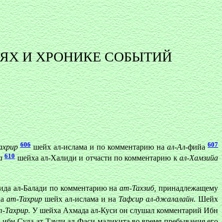
ЯХ И ХРОНИКЕ СОБЫТИЙ
606
607
ахрир
шейх ал-ислама и по комментарию на
ал-Ал-
фийа
610
а
шейха ал-Халиди и отчасти по комментарию к
ал-Хамзийа
йида ал-Балади по комментарию на
ат-Тахзиб,
принадлежащему
на
ат-Тахрир
шейх ал-ислама и на
Тафсир ал-джалалайн.
Шейх
т-Тахрир.
У шейха Ахмада ал-Куси он слушал комментарий Ибн
ибн Суда ат-Тауди ал-Фаси маликита во время пребывания его