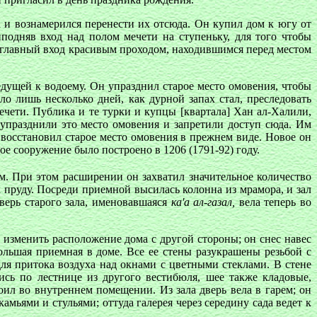
а и вознамерился перенести их отсюда. Он купил дом к югу от
подняв вход над полом мечети на ступеньку, для того чтобы
ый главный вход красивым проходом, находившимся перед местом
едущей к водоему. Он упразднил старое место омовения, чтобы
о лишь несколько дней, как дурной запах стал, преследовать
мечети. Публика и те турки и купцы [квартала] Хан ал-Халили,
 упразднили это место омовения и запретили доступ сюда. Им
восстановил старое место омовения в прежнем виде. Новое он
ное сооружение было построено в 1206 (1791-92) году.
ом. При этом расширении он захватил значительное количество
руду. Посреди приемной высилась колонна из мрамора, и зал
верь старого зала, именовавшаяся
ка'а ал-газал,
вела теперь во
 изменить расположение дома с другой стороны; он снес навес
ольшая приемная в доме. Все ее стены разукрашены резьбой с
для притока воздуха над окнами с цветными стеклами. В стене
сь по лестнице из другого вестибюля, шее также кладовые,
ил во внутреннем помещении. Из зала дверь вела в гарем; он
мьями и стульями; оттуда галерея через середину сада ведет к