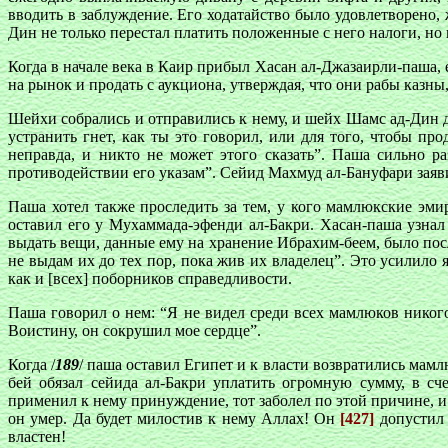
вводить в заблуждение. Его ходатайство было удовлетворено
Дин не только перестал платить положенные с него налоги, но
Когда в начале века в Каир прибыл Хасан ал-Джазаирли-паша, 
на рынок и продать с аукциона, утверждая, что они рабы казны,
Шейхи собрались и отправились к нему, и шейх Шамс ад-Дин де
устранить гнет, как ты это говорил, или для того, чтобы пр
неправда, и никто не может этого сказать”. Паша сильно р
противодействии его указам”. Сейид Махмуд ал-Бануфари заяв
Паша хотел также проследить за тем, у кого мамлюкские эм
оставил его у Мухаммада-эфенди ал-Бакри. Хасан-паша узнал 
выдать вещи, данные ему на хранение Ибрахим-беем, было посл
не выдам их до тех пор, пока жив их владелец”. Это усилило
как и [всех] поборников справедливости.
Паша говорил о нем: “Я не видел среди всех мамлюков никого
Воистину, он сокрушил мое сердце”.
Когда /
189
/ паша оставил Египет и к власти возвратились мам
бей обязал сейида ал-Бакри уплатить огромную сумму, в сч
применил к нему принуждение, тот заболел по этой причине, и б
он умер. Да будет милостив к нему Аллах! Он
[427]
допустил 
властен!