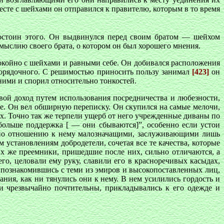
есте с шейхами он отправился к правителю, которым в то время
остоин этого. Он выдвинулся перед своим братом — шейхом
омыслию своего брата, о котором он был хорошего мнения.
покойно с шейхами и равными себе. Он добивался расположения
порядочного. С решимостью приносить пользу занимал
[423]
он
ними и спорил относительно тонкостей.
свой доход путем использования посредничества и любезности,
ебе. Он вел обширную переписку. Он скупился на самые мелочи,
ех. Точно так же терпели ущерб от него учрежденные диваны по
больше поддержка [ — они сбываются]”, особенно если устои
и по отношению к нему малозначащими, заслуживающими лишь
установлениям добродетели, сочетая все те качества, которые
х же преемники, пришедшие после них, сильно отличаются, а
его, целовали ему руку, славили его в красноречивых касыдах,
и, познакомившись с теми из эмиров и высокопоставленных лиц,
ния, как ни тянулись они к нему. В нем усилились гордость и
и чрезвычайно почтительны, прикладывались к его одежде и