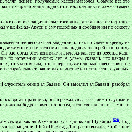
ц, телят, деньги, получаемые кассой мавзолея. Обычно все это
бирали их при помощи подлости и настойчивости даже с самых
го, кто состоял защитником этого лица, ан заранее исподтишка
ывал у шейха ал-'Аруси и ему подобных и сообщил им по секрету
замен истекшего акт на владение или акт о сдаче в аренду на
 недвижимости по
истечении срока надлежало перейти к одному
 Он расторгал этот контракт и вычеркивал его из реестра кади,
ишь по истечении многих лет. А улемы указали, что вакфы и
ых, то мы ответим, что теперь служители мавзолеев вовсе не
о не зарабатывает, равно как и многие из неизвестных ученых,
й служитель сейид ал-Бадави. Он выселил ал-Бадави, разобрал
лось время праздника, он переехал сюда со своими слугами и
 те должны бодрствовать по ночам, жечь светильники, лампы и
628
ким сектам, как ал-Ахмадийа, ас-Са'дийа, аш-Шу'абийа
. Под
шими отвращение. Шейх Шамс ад-Дин распорядился, чтобы они
 пригласил в день праздника рождения.