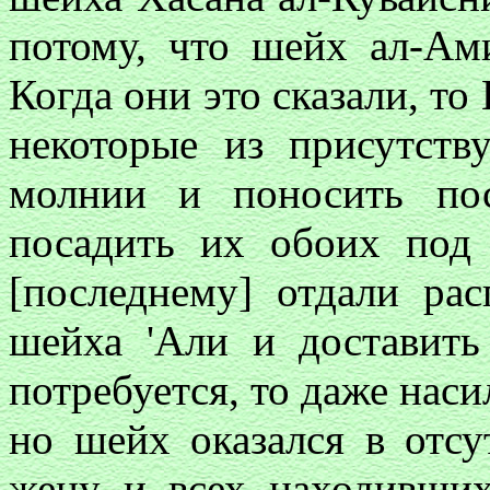
потому, что шейх ал-Ам
Когда они это сказали, то
некоторые из присутст
молнии и поносить пос
посадить их обоих под 
[последнему] отдали ра
шейха 'Али и доставить
потребуется, то даже наси
но шейх оказался в отсут
жену и всех находивши