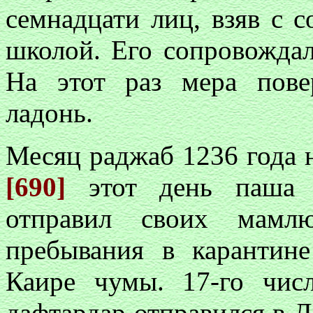
семнадцати лиц, взяв с 
школой. Его сопровожда
На этот раз мера пов
ладонь.
Месяц раджаб 1236 года на
[690]
этот день паша 
отправил своих мамл
пребывания в карантине
Каире чумы. 17-го числ
дафтардар отправился в Д