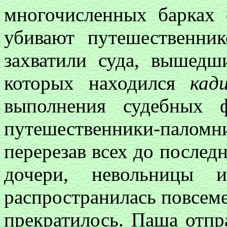
многочисленных барках 
убивают путешественни
захватили суда, вышедш
которых находился
кад
выполнения судебных 
путешественники-пало
перерезав всех до последн
дочери, невольницы 
распространилась повсем
прекратилось. Паша отпр