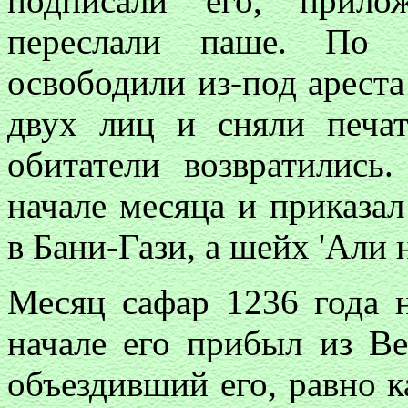
подписали его, прило
переслали паше. По и
освободили из-под арест
двух лиц и сняли печа
обитатели возвратились
начале месяца и приказа
в Бани-Гази, а шейх 'Али 
Месяц сафар 1236 года н
начале его прибыл из В
объездивший его, равно 