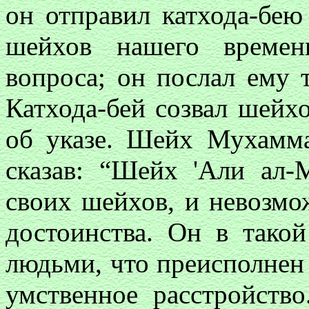
он отправил катхода-бею
шейхов нашего времен
вопроса; он послал ему 
Катхода-бей созвал шейхо
об указе. Шейх Мухамма
сказав: “Шейх 'Али ал
своих шейхов, и невозмо
достоинства. Он в тако
людьми, что преисполнен 
умственное расстройств