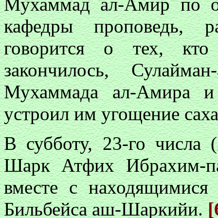
Мухаммад ал-Амир по о
кафедры проповедь, р
говорится о тех, кто
закончилось, Сулайман
Мухаммада ал-Амира и
устроил им угощение сах
В субботу, 23-го числа 
Шарк Атфих Ибрахим-па
вместе с находящимися
Бильбейса аш-Шаркийи.
[