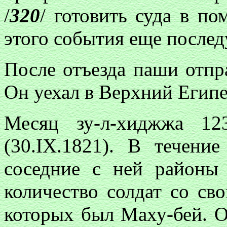
/
320
/ готовить суда в по
этого события еще послед
После отъезда паши отпр
Он уехал в Верхний Египе
Месяц зу-л-хиджжа 12
(30.IX.1821). В течен
соседние с ней районы
количество солдат со св
которых был Маху-бей. О