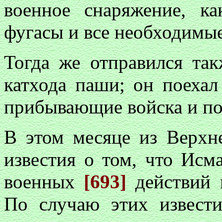
военное снаряжение, к
фугасы и все необходимы
Тогда же отправился та
катхода паши; он поеха
прибывающие войска и под
В этом месяце из Верхн
известия о том, что Исм
военных
[693]
действий 
По случаю этих извест