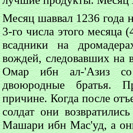
Месяц шаввал 1236 года на
3-го числа этого месяца 
всадники на дромадера
вождей, следовавших на 
Омар ибн ал-'Азиз с
двоюродные братья. 
причине. Когда после отъ
солдат они возвратились
Машари ибн Мас'уд, а они