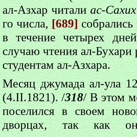
ал-Азхар читали
ас-Сахи
го числа,
[689]
собрались 
в течение четырех дней
случаю чтения ал-Бухари 
студентам ал-Азхара.
Месяц джумада ал-ула 12
(4.II.1821). /
318
/ В этом 
поселился в своем ново
дворцах, так как он