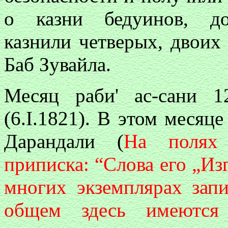
о казни бедуинов, до
казнили четверых, двоих
Баб Зувайла.
Месяц раби' ас-сани 1
(6.I.1821). В этом месяце
Дарандали (
На полях 
приписка: “Слова его „Из
многих экземплярах зап
общем здесь имеются 