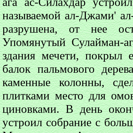
ага ас-Силахдар устрои
называемой ал-Джами' ал
разрушена, от нее ос
Упомянутый Сулайман-аг
здания мечети, покрыл 
балок пальмового дерев
каменные колонны, сде
плитками место для омо
циновками. В день окон
устроил собрание с боль