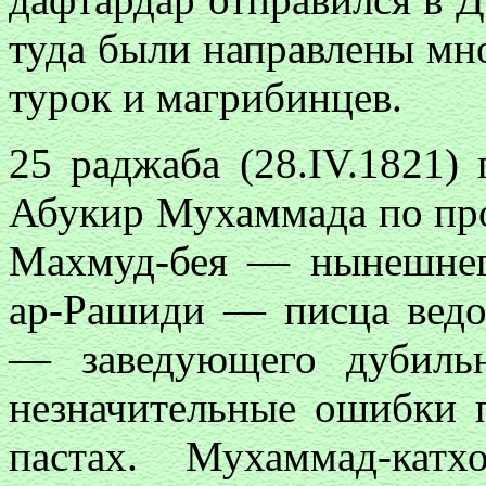
туда были направлены мн
турок и магрибинцев.
25 раджаба (28.IV.1821)
Абукир Мухаммада по пр
Махмуд-бея — нынешнего
ар-Рашиди — писца вед
— заведующего дубиль
незначительные ошибки 
пастах. Мухаммад-ка