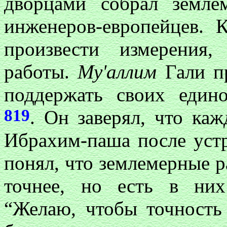
дворцами собрал земле
инженеров-европейцев.
произвести измерения,
работы.
Му'аллим
Гали п
поддержать своих един
819
. Он заверял, что ка
Ибрахим-паша после устр
понял, что землемерные 
точнее, но есть в них
“Желаю, чтобы точность 