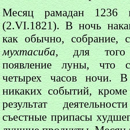
Месяц рамадан 1236 г
(2.VI.1821). В ночь нак
как обычно, собрание, 
мухтасиба,
для того 
появление луны, что 
четырех часов ночи. 
никаких событий, кром
результат деятельнос
съестные припасы худше
лучшие продукты. Месяц 