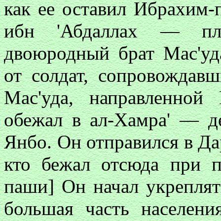
как ее оставил Ибрахим-
ибн 'Абдаллах — пле
двоюродный брат Мас'уд
от солдат, сопровождав
Мас'уда, направленно
обежал в ал-Хамра' — 
Янбо. Он отправился в Дар
кто бежал отсюда при 
паши] Он начал укреплять
большая часть населени