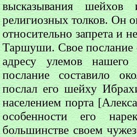
высказывания шейхов 
религиозных толков. Он о
относительно запрета и н
Таршуши. Свое послание 
адресу улемов нашего
послание составило ок
послал его шейху Ибрахи
населением порта [Алекса
особенности его наре
большинстве своем чужез