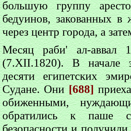
большую группу арест
бедуинов, закованных в
через центр города, а зат
Месяц раби' ал-аввал 
(7.XII.1820). В начале
десяти египетских эми
Судане. Они
[688]
приеха
обиженными, нуждающ
обратились к паше с
безопасности и получили 