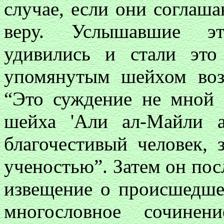
случае, если они соглаш
веру. Услышавшие эт
удивились и стали это
упомянутым шейхом воз
“Это суждение не мной 
шейха 'Али ал-Майли а
благочестивый человек,
ученостью”. Затем он по
извещение о происшедшем
многословное сочинен