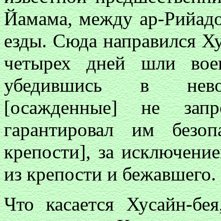
Йамама, между ар-Рийадо
езды. Сюда направился Ху
четырех дней шли во
убедившись в невоз
[осажденные] не запр
гарантировал им безо
крепости], за исключени
из крепости и бежавшего.
Что касается Хусайн-бея