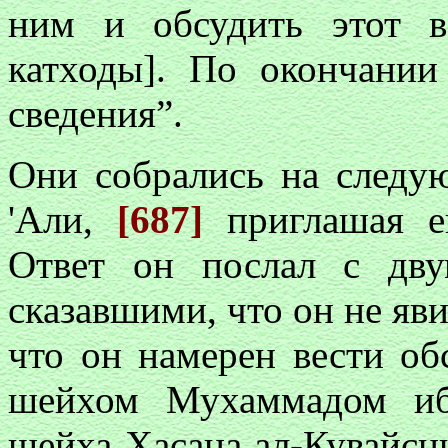
ним и обсудить этот в
катходы]. По окончани
сведения”.
Они собрались на следу
'Али,
[687]
приглашая ег
Ответ он послал с дву
сказавшими, что он не яви
что он намерен вести об
шейхом Мухаммадом иб
шейха Хасана ал-Кувайсни