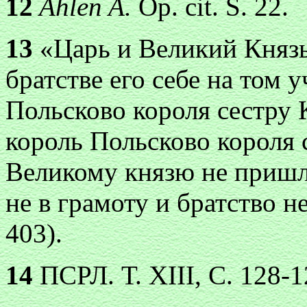
12
Ahlen A.
Op. cit. S. 22.
13
«Царь и Великий Князь
братстве его себе на том 
Польсково короля сестру 
король Польсково короля
Великому князю не пришле
не в грамоту и братство не
403).
14
ПСРЛ. Т. XIII, С. 128-1