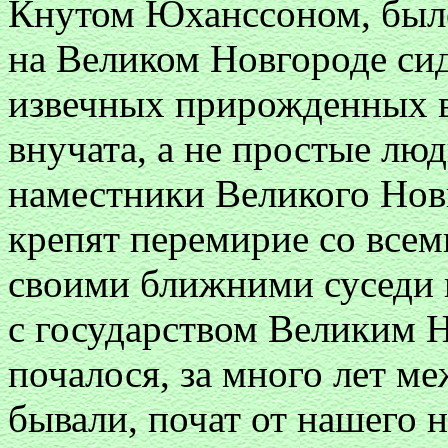
Кнутом Юханссоном, было
на Великом Новгороде сид
извечных прирожденных в
внучата, а не простые люд
наместники Великого Нов
крепят перемирие со всем
своими ближними суседи п
с государством Великим 
почалося, за много лет м
бывали, почат от нашего 