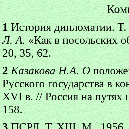
Ком
1
История дипломатии. T. I
Л. А.
«Как в посольских об
20, 35, 62.
2
Казакова Н.А. О
положен
Русского государства в к
XVI в. // Россия на путях 
158.
3
ПСРЛ. Т. XIII. М., 1956.