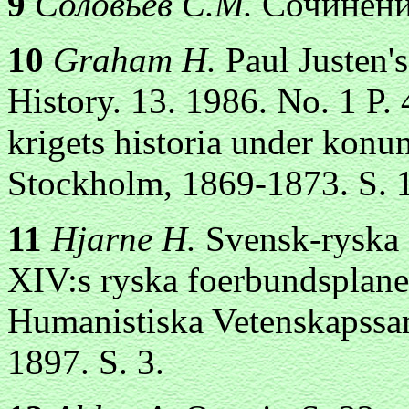
9
Соловьев С.М.
Сочинения
10
Graham H.
Paul Justen'
History. 13. 1986. No. 1 P.
krigets historia under konu
Stockholm, 1869-1873. S. 
11
Hjarne H.
Svensk-ryska 
XIV:s ryska foerbundsplaner
Humanistiska Vetenskapssam
1897. S. 3.