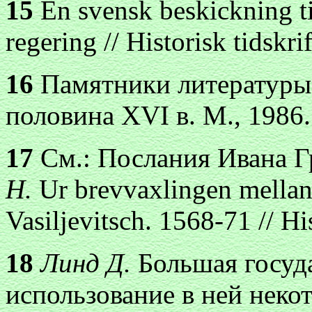
15
En svensk beskickning ti
regering // Historisk tidskri
16
Памятники литературы 
половина XVI в. М., 1986.
17
См.: Послания Ивана Гр
H.
Ur brevvaxlingen mellan
Vasiljevitsch. 1568-71 // Hi
18
Линд Д.
Большая госуда
использование в ней неко