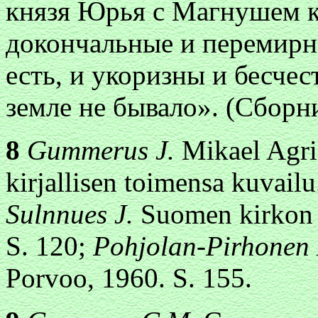
князя Юрья с Магнушем ко
докончальные и перемирн
есть, и укоризны и бесчес
земле не бывало». (Сборни
8
Gummerus J.
Mikael Agri
kirjallisen toimensa kuvailu
Sulnnues J.
Suomen kirkon h
S. 120;
Pohjolan-Pirhonen
Porvoo, 1960. S. 155.