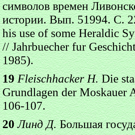
символов времен Ливонск
истории. Вып. 51994. С. 22
his use of some Heraldic S
// Jahrbuecher fur Geschic
1985).
19
Fleischhacker H.
Die sta
Grundlagen der Moskauer Au
106-107.
20
Линд Д.
Большая государ