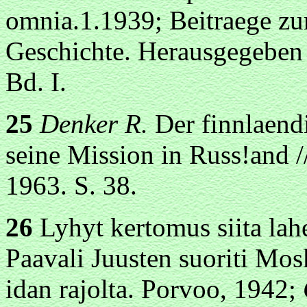
omnia.1.1939; Beitraege zu
Geschichte. Herausgegeben 
Bd. I.
25
Denker R.
Der finnlaеnd
seine Mission in Russ!and /
1963. S. 38.
26
Lyhyt kertomus siita lah
Paavali Juusten suoriti Mos
idan rajolta. Porvoo, 1942;