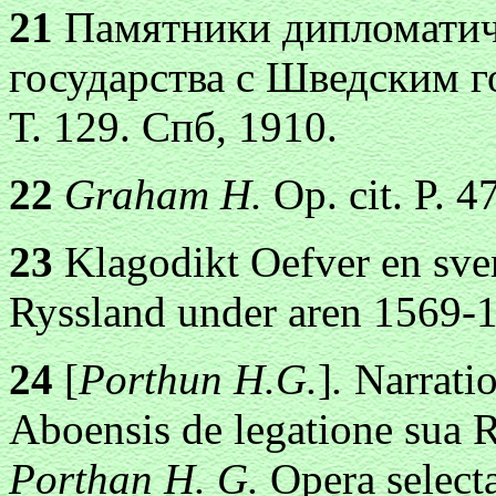
21
Памятники дипломатич
государства с Шведским г
Т. 129. Спб, 1910.
22
Graham H.
Op. cit. P. 47
23
Klagodikt Oefver en sven
Ryssland under aren 1569-15
24
[
Porthun H.G.
]
.
Narratio
Aboensis de legatione sua R
Porthan H. G.
Opera selecta