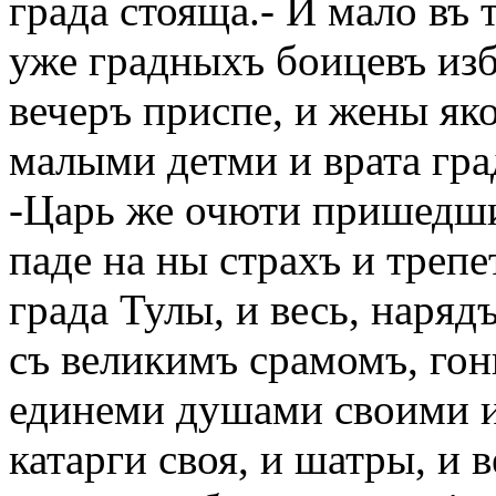
града стояща.- И мало въ 
уже градныхъ боицевъ изби
вечеръ приспе, и жены як
малыми детми и врата гра
-Царь же очюти пришедши
паде на ны страхъ и трепе
града Тулы, и весь, наряд
съ великимъ срамомъ, го
единеми душами своими и 
катарги своя, и шатры, и 