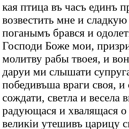
кая птица въ часъ единъ п
возвестить мне и сладкую 
поганымъ брався и одолет
Господи Боже мои, призр
молитву рабы твоея, и во
даруи ми слышати супруга
победивъша враги своя, и 
сождати, светла и весела
радующася и хвалящася о 
великіи утешивъ царицу с