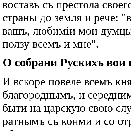
воставъ съ престола своег
страны до земля и рече: "
вашъ, любиміи мои думцы,
ползу всемъ и мне".
О собрани Рускихъ вои и
И вскоре повеле всемъ кня
благороднымъ, и середни
быти на царскую свою сл
ратнымъ съ конми и со от