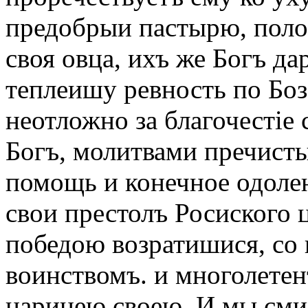
предобрыи пастырю, поло
своя овца, ихъ же Богъ да
теплеишу ревность по Боз
неотложно за благочестіе 
Богъ, молитвами пречисты
помощь и конечное одолені
свои престолъ Росиского ц
победою возратишися, со
воинствомъ. и многолетен
царицею своею. И мы сми