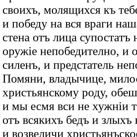
своихъ, молящихся къ те
и победу на вся враги наш
стена отъ лица супостатъ 
оружіе непобедително, и о
силенъ, и предстатель не
Помяни, владычице, милос
христьянскому роду, обеш
и мы есмя вси не хужніи 
отъ всякихъ бедъ и злыхъ 
и возвеличи христьянъско