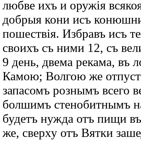
любве ихъ и оружія всякоя
добрыя кони исъ конюшни 
пошествія. Избравъ исъ т
своихъ съ ними 12, съ ве
9 день, двема рекама, въ 
Камою; Волгою же отпуст
запасомъ рознымъ всего ве
болшимъ стенобитнымъ на
будетъ нужда отъ пищи въ
же, сверху отъ Вятки заше