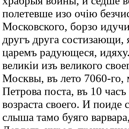
храбрыя воины, и седше в
полетевше изо очію безчи
Московского, борзо идучи
другъ друга состизающи, 
царемъ радующеся, идяху
великіи изъ великого свое
Москвы, въ лето 7060-го,
Петрова поста, въ 10 часъ
возраста своего. И поиде
слыша тамо буяго варвара