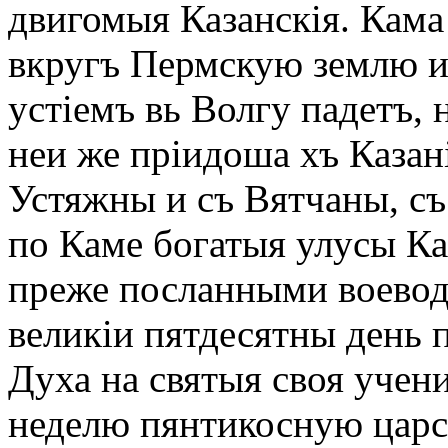
двигомыя Казанскія. Кама 
вкругъ Пермскую землю и
устіемъ вь Волгу падетъ, 
неи же пріидоша хъ Казан
Устяжны и съ Вятчаны, с
по Каме богатыя улусы Ка
преже посланными воевода
великіи пятдесятны день 
Духа на святыя своя учени
неделю пянтикосную царс