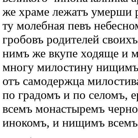
же храме лежатъ умерши р
ту молебная певъ небесно
гробовъ родителей своихъ
нимъ же вкупе ходяще и м
многу милостину нищимъ 
отъ самодержца милостива
по градомъ и по селомъ, е
всемъ монастыремъ черн
инокомъ, и нищимъ всемъ