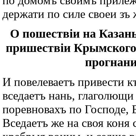
по домомъ своимъ прилеж
держати по силе своеи зъ 
О пошествіи на Казань
пришествіи Крымского 
прогнани 
И повелеваетъ привести къ
вседаетъ нань, глаголющи 
поревновахъ по Господе, 
Вседаетъ же на своя коня 