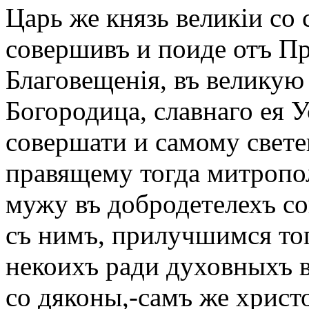
Царь же князь великіи со
совершивъ и поиде отъ Пр
Благовещенія, въ велику
Богородица, славнаго ея У
совершати и самому свет
правящему тогда митропол
мужу въ добродетелехъ с
съ нимъ, прилучшимся то
некоихъ ради духовныхъ в
со дяконы,-самъ же хрис