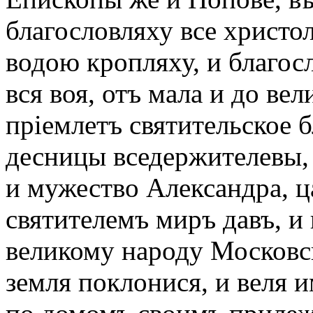
благословляху все христо
водою кропляху, и благос
вся воя, отъ мала и до вел
пріемлетъ святительское б
десницы вседержителевы, 
и мужество Александра, ц
святителемъ миръ давъ, 
великому народу Московс
земля поклонися, и веля и