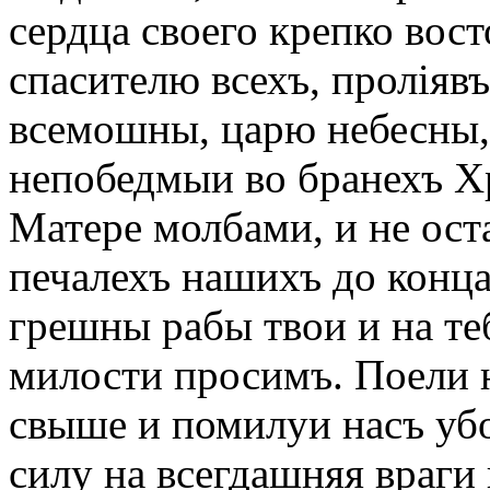
сердца своего крепко вос
спасителю всехъ, проліявъ
всемошны, царю небесны,
непобедмыи во бранехъ Х
Матере молбами, и не оста
печалехъ нашихъ до конца
грешны рабы твои и на теб
милости просимъ. Поели 
свыше и помилуи насъ уб
силу на всегдашняя враги