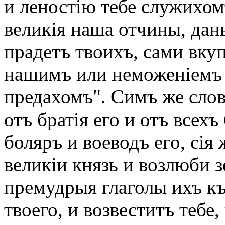
и леностію тебе служихом
великія наша отчины, да
прадетъ твоихъ, сами вку
нашимъ или неможеніемъ в
предахомъ". Симъ же сл
отъ братія его и отъ всех
боляръ и воеводъ его, сія
великіи князь и возлюби з
премудрыя глаголы ихъ къ
твоего, и возвеститъ тебе,