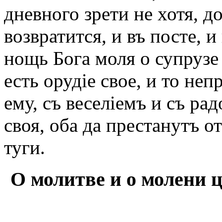
дневного зрети не хотя, д
возвратится, и въ посте, 
нощь Бога моля о супрузе
есть орудіе свое, и то не
ему, съ веселіемъ и съ ра
своя, оба да престанутъ от
туги.
О молитве и о молени ц