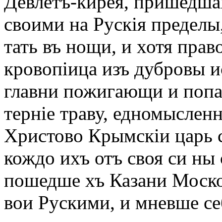
Девлетъ-кирея, пришедш
своими на Рускія пределы,
тать въ нощи, и хотя прав
кровопіица изъ дубровы и
главни пожигающи и попа
терніе траву, едномыслен
Христово Крымскіи царь с
кождо ихъ отъ своя си ны 
пошедше хъ Казани Моско
вои Рускими, и мневше се