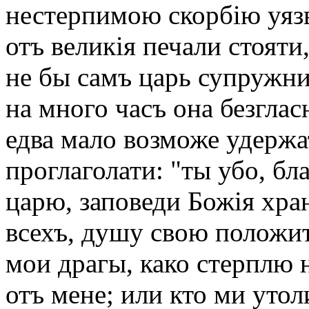
нестерпимою скорбію уязв
отъ великія печали стояти
не бы самъ царь супружн
на много часъ она безглас
едва мало возможе удержа
проглаголати: "ты убо, б
царю, заповеди Божія хр
всехъ, душу свою положити
мои драгы, како стерплю н
отъ мене; или кто ми уто