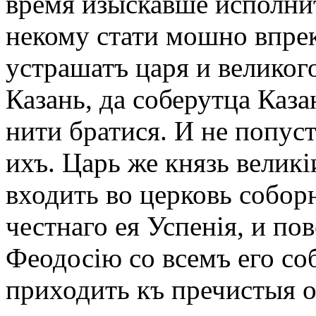
время изыскавше исполнит
некому стати мошно впрек
устрашатъ царя и великого
Казань, да соберутца Каз
нити братися. И не попус
ихъ. Царь же князь велик
входить во церковь собо
честнаго ея Успенія, и по
Феодосію со всемъ его со
приходить къ пречистыя о