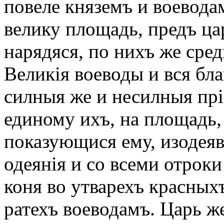
повеле княземъ и воевода
велику площадь, предъ цар
нарядяся, по нихъ же ср
Великія воеводы и вся бл
силныя же и несилныя прі
единому ихъ, на площадь,
показующися ему, изодеяв
одеянія и со всеми отроки
коня во утварехъ красных
ратехъ воеводамъ. Царь ж