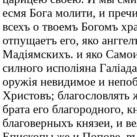
есмя Бога молити, и преч
всехъ о твоемъ Богомъ хр
отпущаетъ его, яко анггел
Мадіямскихъ. и яко Самои
силного исполіяна Галіада
оружія невидимое и непоб
Христовъ; благословлять 
брата его благородного, к
благоверныхъ князеи, и в
Епископы же и Попове, въ