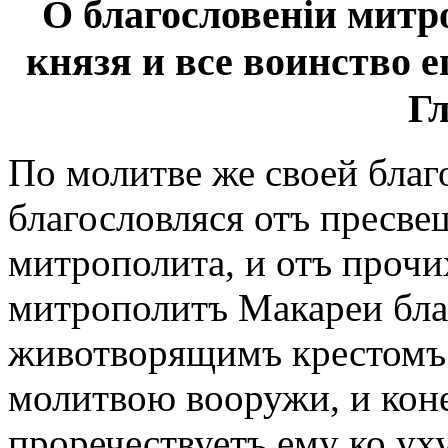
О благословеніи митр
князя и все воинство е
Гл
По молитве же своей благ
благословляся отъ пресве
митрополита, и отъ прочи
митрополитъ Макареи бла
животворящимъ крестомъ 
молитвою вооружи, и коне
проречествуетъ ему ко уху