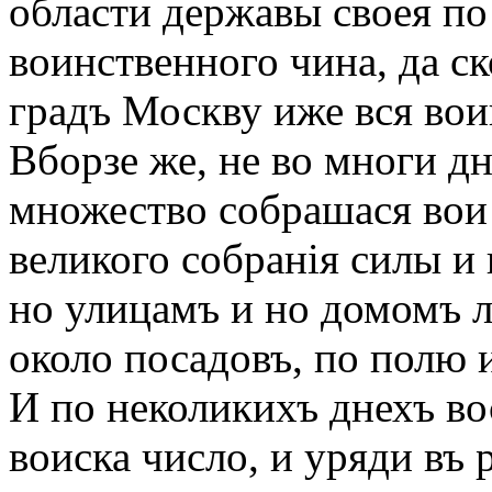
области державы своея по
воинственного чина, да с
градъ Москву иже вся вои
Вборзе же, не во многи дн
множество собрашася вои 
великого собранія силы и н
но улицамъ и но домомъ 
около посадовъ, по полю 
И по неколикихъ днехъ во
воиска число, и уряди въ 