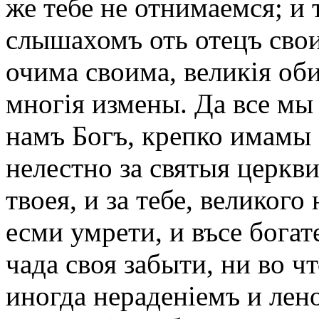
же тебе не отнимаемся; и
слышахомъ оть отецъ свои
очима своима, великія об
многія измены. Да все мы
намъ Богъ, крепко имамы 
нелестно за святыя церкви
твоея, и за тебе, великог
есми умрети, и въсе богат
чада своя забыти, ни во чт
иногда нераденіемъ и ле