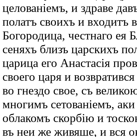
целованіемъ, и здраве дав
полатъ своихъ и входитъ 
Богородица, честнаго ея Б
сеняхъ близъ царскихъ пол
царица его Анастасія про
своего царя и возвратився
во гнездо свое, съ велико
многимъ сетованіемъ, аки
облакомъ скорбію и тоско
въ неи же живяше, и вся о