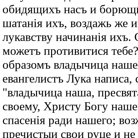
обидящихъ насъ и борющи
шатанія ихъ, воздажь же 
лукавству начинанія ихъ. 
можетъ противитися тебе?
образомъ владычица наше
евангелистъ Лука написа, 
"владычица наша, пресвят
своему, Христу Богу наше
спасенія ради нашего; воз
пречистыи свои руце и не