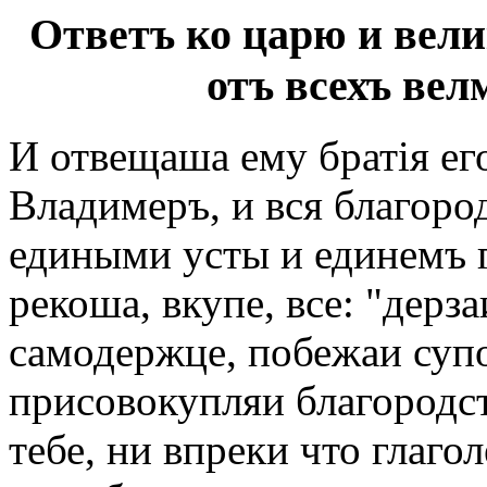
Ответъ ко царю и вели
отъ всехъ вел
И отвещаша ему братія его
Владимеръ, и вся благоро
едиными усты и единемъ г
рекоша, вкупе, все: "дерза
самодержце, побежаи супо
присовокупляи благородст
тебе, ни впреки что глагол