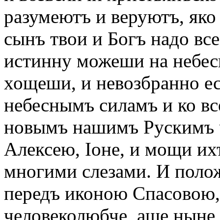
разумеютъ и веруютъ, яко
сынъ твои и Богъ надо все
истинну можеши на небеси
хощеши, и невозбранно ес
небеснымъ силамъ и ко вс
новымъ нашимъ Рускимъ 
Алексею, Іоне, и мощи их
многими слезами. И полож
передъ иконою Спасовою, 
человеколюбче, аще ныне