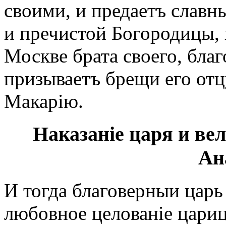
своими, и предаетъ славн
и пречистой Богородицы, и
Москве брата своего, благ
призываетъ брещи его отц
Макарію.
Наказаніе царя и ве
Ан
И тогда благоверныи царь
любовное целованіе царице