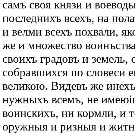
самъ своя князи и воеводы
последнихъ всехъ, на пол
и велми всехъ похвали, я
же и множество воинъства
своихъ градовъ и земель, 
собравшихся по словеси ег
великою. Видевъ же инехъ
нужныхъ всемъ, не имеюіц
воинскихъ, ни кормли, и т
оружныя и ризныя и житн