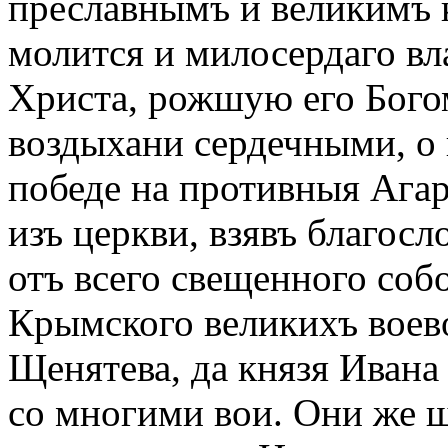
преславнымъ и великимъ к
молится и милосердаго вл
Христа, рожшую его Богом
воздыхани сердечными, о 
победе на противныя Ага
изъ церкви, взявъ благосл
отъ всего свещенного соб
Крымского великихъ воево
Щенятева, да князя Ивана
со многими вои. Они же 