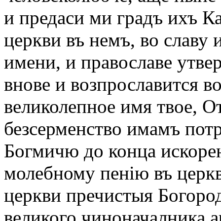
и предаси ми градъ ихъ Ка
церкви въ немъ, во славу 
имени, и православе утвер
внове и возпрославится во
великолепное имя твое, О
безсерменство имамъ потр
Богмичю до конца искоре
молебному пенію въ церкв
церкви пречистыя Богород
великого чиноначалника а