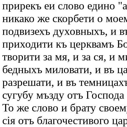
прирекъ еи слово едино "а
никако же скорбети о мое
подвизехъ духовныхъ, и въ
приходити къ церквамъ Б
творити за мя, и за ся, и
бедныхъ миловати, и въ ц
разрешати, и въ темницах
сугубу мъзду отъ Господа
То же слово и брату свое
сія отъ благочестивого ца