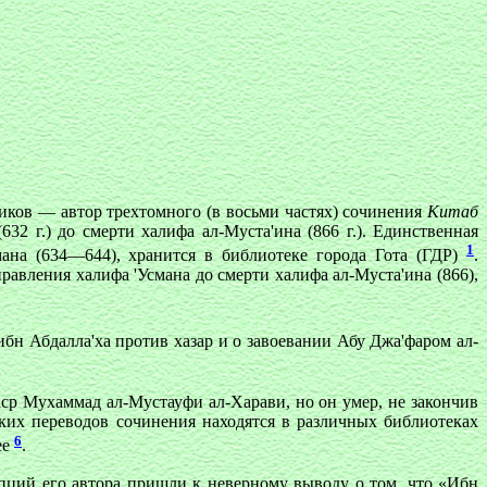
иков — автор трехтомного (в восьми частях) сочинения
Китаб
2 г.) до смерти халифа ал-Муста'ина (866 г.). Единственная
1
мана (634—644), хранится в библиотеке города Гота (ГДР)
.
правления халифа 'Усмана до смерти халифа ал-Муста'ина (866),
ибн Абдалла'ха против хазар и о завоевании Абу Джа'фаром ал-
ср Мухаммад ал-Мустауфи ал-Харави, но он умер, не закончив
их переводов сочинения находятся в различных библиотеках
6
ее
.
пций его автора пришли к неверному выводу о том, что «Ибн