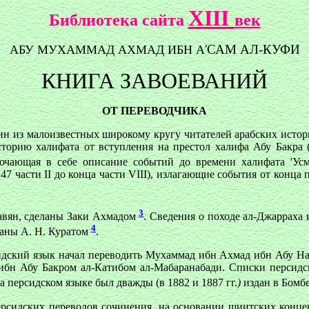
XIII
Библиотека сайта
век
'САМ АЛ-КУФИ
АБУ МУХАММАД АХМАД ИБН А
КНИГА ЗАВОЕВАНИЙ
ОТ ПЕРЕВОДЧИКА
ин из малоизвестных широкому кругу читателей арабских истор
орию халифата от вступления на престол халифа Абу Бакра (63
ключающая в cебe описание событий до времени халифата 'Ус
47 части II до конца части VIII), излагающие события от конца 
3
лавян, сделаны Заки Ахмадом
. Сведения о походе ал-Джарраха 
4
аны А. Н. Куратом
.
идский язык начал переводить Мухаммад ибн Ахмад ибн Абу На
бн Абу Бакром ал-Катибом ал-Мабаранабади. Списки персидск
а персидском языке был дважды (в 1882 и 1887 гг.
)
издан в Бомб
персидских переводов сочинения, на основании шиитских конце