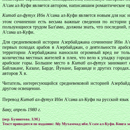
А'сам ал-Куфи является автором, написавшим романтическое 
Китаб ал-футух Ибн
А'сама ал-Куфи является новым для нас и
этом сочинении есть весьма важные сведения по истории р
пользующиеся трудом Бал'ами, должны знать, что последний, 
А'сама ал-Куфи.
Для средневековой истории Азербайджана сочинение Ибн А'с
первых походах арабов в Азербайджан, о деятельности арабс
территории Азербайджана наносили огромный вред не тольк
количества местных жителей в плен, что вело к упадку горо
арабские горы. Большое место в
Китаб ал-футух
занимают с
Байлакане, Казахе, Барде, Йунане, Барзанде и других города
авторов Х в.
Читатель, интересующийся средневековой историей Азербай
другом освещении.
Перевод
Китаб ал-футух
Ибн А'сама ал-Куфи на русский язык
Баку, апрель 1980 г.
(пер. Буниятова. З.М.)
Текст приводится по изданию: Абу Мухаммад ибн А'сам ал-Куфи. Книга за