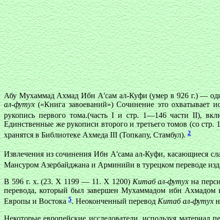
Абу Мухаммад Ахмад Ибн А'сам ал-Куфи (умер в 926 г.) — од
ал-футух
(«Книга завоеваний») Сочинение это охватывает ист
рукопись первого тома.(часть I и стр. 1—146 части II), в
Единственные же рукописи второго и третьего томов (со стр. 1
2
хранятся в Библиотеке Ахмеда III (Топкапу, Стамбул).
Извлечения из сочинения Ибн А'сама ал-Куфи, касающиеся с
Мансуром Азербайджана и Арминийи в турецком переводе изд
В 596 г. х. (23. Х 1199 — 11. Х 1200)
Китаб ал-футух
на перс
перевода, который был завершен Мухаммадом ибн Ахмадом и
5
Европы и Востока
. Неоконченный перевод
Китаб ал-футух
н
Некоторые европейские исследователи, используя материал 