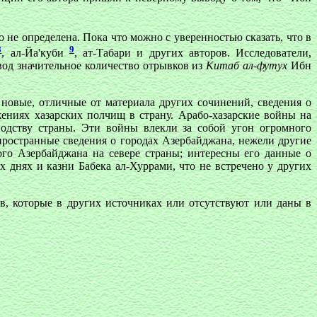
 не определена. Пока что можно с уверенностью сказать, что в
8
9
, ал-Йа'куби
, ат-Табари и других авторов. Исследователи,
евод значительное количество отрывков из
Китаб ал-футух
Ибн
новые, отличные от материала других сочинений, сведения о
жениях хазарских полчищ в страну. Арабо-хазарские войны на
водству страны. Эти войны влекли за собой угон огромного
пространные сведения о городах Азербайджана, нежели другие
го Азербайджана на севере страны; интересны его данные о
х днях и казни Бабека ал-Хуррами, что не встречено у других
, которые в других источниках или отсутствуют или даны в