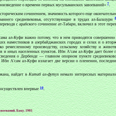
7
произведение о времени первых мусульманских завоеваний»
.
сторическим сочинением, значимость которого еще окончательно
аннего средневековья, отсутствующие в трудах ал-Балазури
переводя с арабского сочинение ат-Табари, включил в этот пер
ама ал-Куфи важно потому, что в нем приводятся совершенно 
ких наместников в азербайджанских городах и селах и о втор
о ремесленному производству, сельскому хозяйству и живот
дов и иных населенных пунктов. Ибн А'сам ал-Куфи дает более 
ведения о Дербенде — главном опорном пункте средневеково
х. Ибн А'сам ал-Куфи излагает две версии о пленении, последни
джана, найдет в
Китаб ал-футух
немало интересных материалов
10
 осуществлен впервые
.
воеваний. Баку. 1981