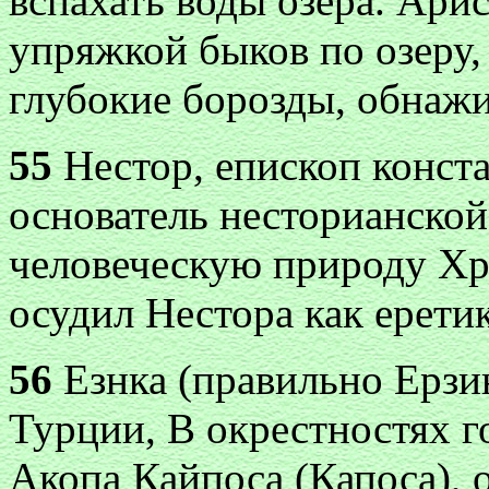
вспахать воды озера. Ари
упряжкой быков по озеру, 
глубокие борозды, обнаж
55
Нестор, епископ конст
основатель несторианской
человеческую природу Хри
осудил Нестора как еретик
56
Езнка (правильно Ерзи
Турции, В окрестностях г
Акопа Кайпоса (Капоса), 