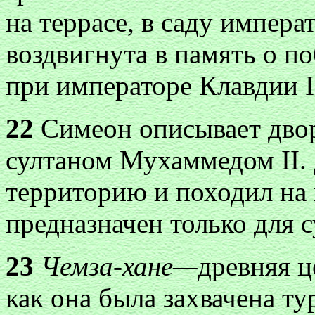
на террасе, в саду импера
воздвигнута в память о п
при императоре Клавдии I
22
Симеон описывает двор
султаном Мухаммедом II.
территорию и походил на 
предназначен только для 
23
Чемза-хане—
древняя ц
как она была захвачена ту