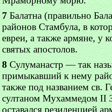
Мраморному морю.
7
Балатна (правильно Бал
районов Стамбула, в кот
евреи, а также армяне, у 
святых апостолов.
8
Сулуманастр — так назы
примыкавший к нему райо
также под названием св. 
султаном Мухаммедом II З
оставался резиденцией ар