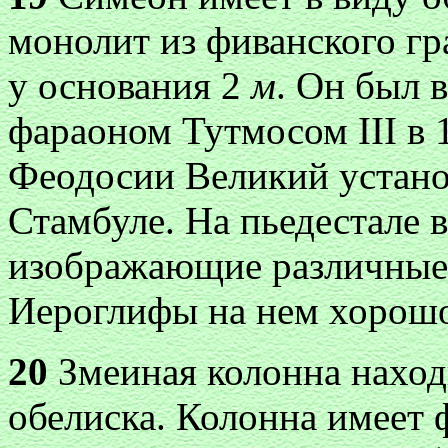
монолит из фиванского г
у основания 2
м
. Он был 
фараоном Тутмосом III в 17
Феодосии Великий устано
Стамбуле. На пьедестале 
изображающие различные
Иероглифы на нем хорошо
20
Змеиная колонна наход
обелиска. Колонна имеет