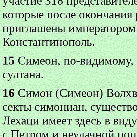
участие 318 представител
которые после окончания
приглашены императором 
Константинополь.
15
Симеон, по-видимому, 
султана.
16
Симон (Симеон) Волхв
секты симониан, существо
Лехаци имеет здесь в виду
с Петром и неудачной поп