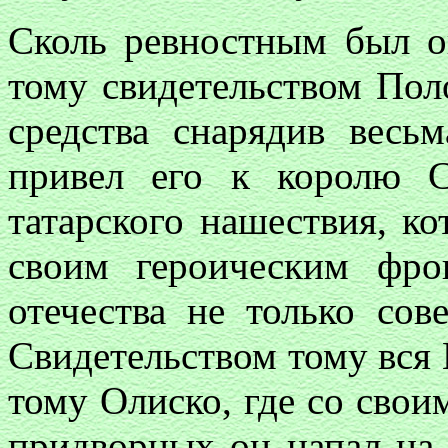
Сколь ревностным был о
тому свидетельством Поло
средства снарядив весь
привел его к королю 
татарского нашествия, к
своим героическим фро
отечества не только сов
Свидетельством тому вся 
тому Олиско, где со сво
придворных он напал на 