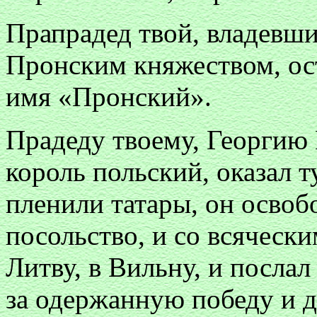
Прапрадед твой, владевш
Пронским княжеством, ос
имя «Пронский».
Прадеду твоему, Георгию
король польский, оказал ту
пленили татары, он освоб
посольство, и со всяческ
Литву, в Вильну, и послал
за одержанную победу и 