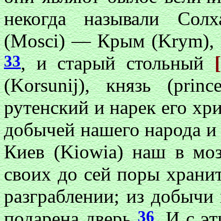
некогда называли Солх
(Mosci) — Крым (Krym), 
33
, и старый стольный
(Korsunij), князь (prin
рутенский и нарек его х
добычей нашего народа и
Киев (Kiowia) наш в мо
своих до сей поры хранит
разграблении; из добычи 
36
подарена дверь
. И с э