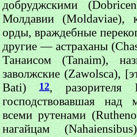
добруджскими (Dobrice
Молдавии (Moldaviae), 
орды, враждебные переко
другие — астраханы (Chas
Танаисом (Tanaim), н
заволжские (Zawolsca), [э
12
Bati)
, разорителя В
господствовавшая над 
всеми рутенами (Ruthen
нагайцам (Nahaiensib