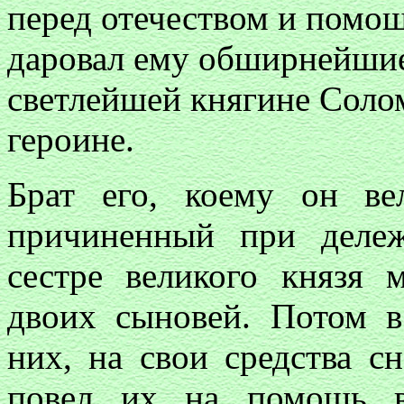
перед отечеством и помо
даровал ему обширнейшие
светлейшей княгине Соло
героине.
Брат его, коему он ве
причиненный при дележ
сестре великого князя 
двоих сыновей. Потом 
них, на свои средства с
повел их на помощь в