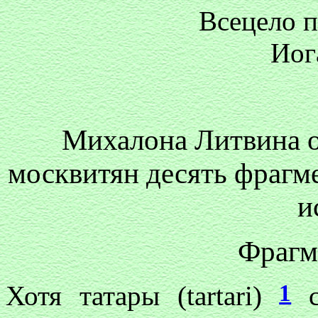
Всецело 
Иог
Михалона Литвина о 
москвитян десять фрагм
и
Фрагм
1
Хотя татары (tartari)
с