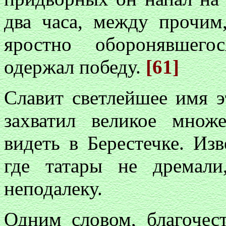
два часа, между прочим
яростно оборонявшего
одержал победу.
[61]
Славит светлейшее имя э
захватил великое множ
видеть в Берестечке. Из
где татары не дремали
неподалеку.
Одним словом, благочес