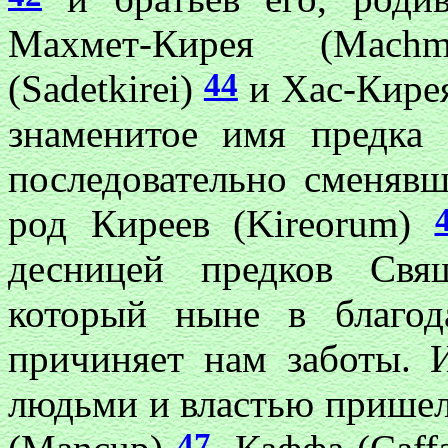
Махмет-Кирея (Machm
44
(Sadetkirei)
и Хас-Кирея
знаменитое имя предка
последовательно сменявш
род Киреев (Kireorum)
десницей предков Свя
который ныне в благод
причиняет нам заботы. 
людьми и властью пришел
47