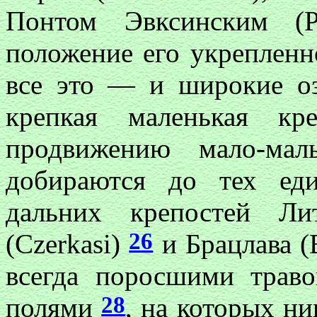
Понтом Эвксинским (
положение его укрепленно
все это — и широкие оз
крепкая маленькая к
продвижению мало-мал
добираются до тех ед
дальних крепостей Ли
26
(Czerkasi)
и Брацлава (
всегда поросшими трав
28
полями
, на которых ни