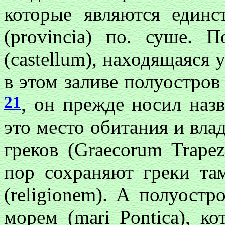
которые являются един
(provincia) по. суше. 
(castellum), находящаяся 
в этом заливе полуостров
21
, он прежде носил назв
это место обитания и вла
греков (Graecorum Trape
пор сохраняют греки та
(religionem). А полуост
морем (mari Pontica), ко