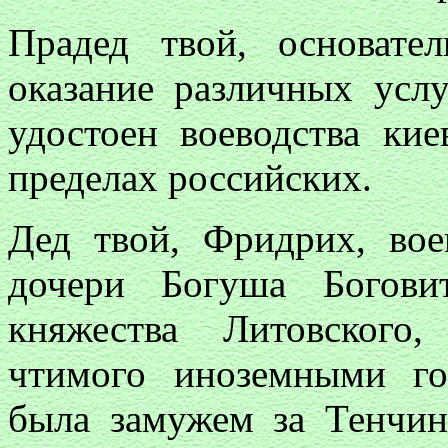
Прадед твой, основате
оказание различных усл
удостоен воеводства ки
пределах российских.
Дед твой, Фридрих, вое
дочери Богуша Боговит
княжества Литовского,
чтимого иноземными го
была замужем за Тенчин