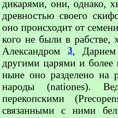
дикарями, они, однако, 
древностью своего скифс
оно происходит от семен
кого не были в рабстве,
3
Александром
, Дарие
другими царями и более
ныне оно разделено на 
народы (nationes). 
перекопскими (Precope
связанными с ними белг