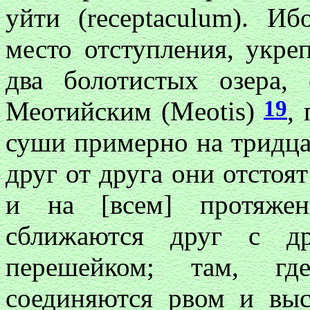
уйти (receptaculum). Иб
место отступления, укре
два болотистых озера,
19
Меотийским (Meotis)
,
суши примерно на тридцат
друг от друга они отстоят
и на [всем] протяже
сближаются друг с др
перешейком; там, гд
соединяются рвом и вы