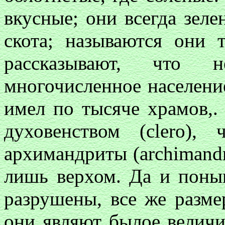
вкусные; они всегда зел
скота; называются они т
рассказывают, что 
многочисленное населени
имел по тысяче храмов,.
духовенством (clero), ч
архимандриты (archimandr
лишь верхом. Да и понын
разрушены, все же разме
они являют былое величи