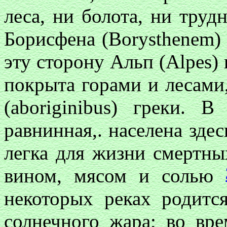
леса, ни болота, ни труд
Борисфена (Borysthenem
эту сторону Альп (Alpes) 
покрыта горами и лесами
(aboriginibus) греки. 
равнинная,. населена зде
легка для жизни смертны
вином, мясом и солью
некоторых реках родитс
солнечного жара; во вре