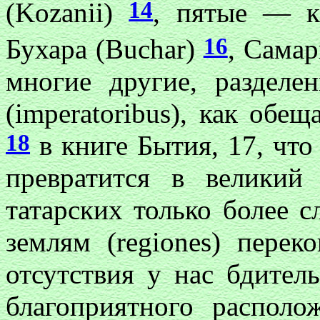
14
(Kozanii)
, пятые — к
16
Бухара (Buchar)
, Сама
многие другие, раздел
(imperatoribus), как обе
18
в книге Бытия, 17, что
превратится в великий
татарских только более 
землям (regiones) перек
отсутствия у нас бдитель
благоприятного располо