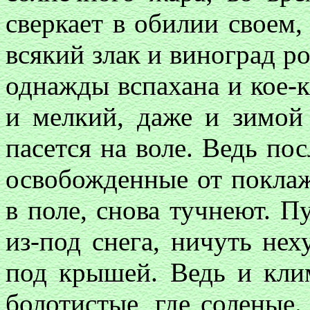
сверкает в обилии своем,
всякий злак и виноград ро
однажды вспахана и кое-к
и мелкий, даже и зимой
пасется на воле. Ведь пос
освобожденные от поклаж
в поле, снова тучнеют. 
из-под снега, ничуть не
под крышей. Ведь и клим
болотистые, где соленые.