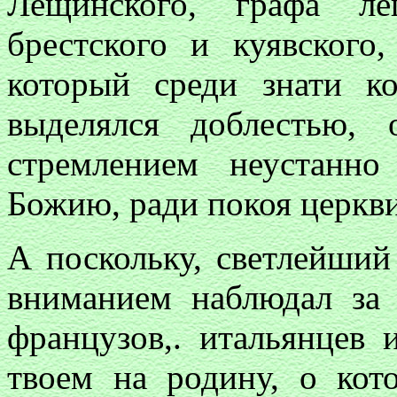
Лещинского, графа ле
брестского и куявского,
который среди знати ко
выделялся доблестью,
стремлением неустанно
Божию, ради покоя церкви
А поскольку, светлейший
вниманием наблюдал за
французов,. итальянцев 
твоем на родину, о ко