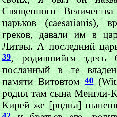
Священного Величеств
царьков (caesarianis), в
греков, давали им в ца
Литвы. А последний царь
39
, родившийся здесь 
посланный в те владен
40
памяти Витовтом
(Wit
родил там сына Менгли-Ки
Кирей же [родил] нынешн
42
и братьев его, роди