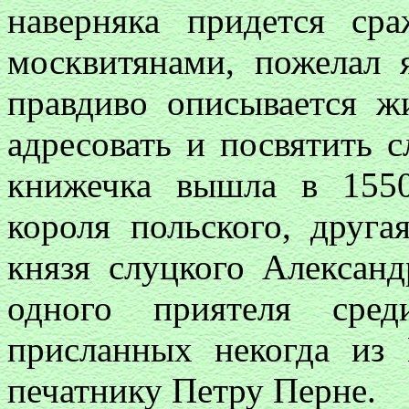
наверняка придется ср
москвитянами, пожелал 
правдиво описывается жи
адресовать и посвятить 
книжечка вышла в 1550
короля польского, друга
князя слуцкого Александ
одного приятеля сред
присланных некогда из
печатнику Петру Перне.