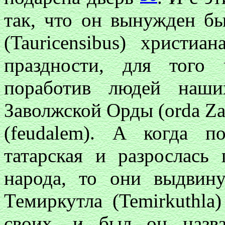
так, что он вынужден бы
(Tauricensibus) христи
праздности, для того
поработив людей наши
Заволжской Орды (orda Za
(feudalem). А когда п
татарская и разрослась
народа, то они выдвину
Темиркутла (Temirkuthla
своих, и был он назва