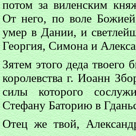
потом за виленским кня
От него, по воле Божией
умер в Дании, и светлей
Георгия, Симона и Алекса
Зятем этого деда твоего 
королевства г. Иоанн Збо
силы которого сослуж
Стефану Баторию в Гданьс
Отец же твой, Александ