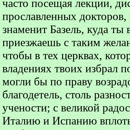
часто посещая лекции, д
прославленных докторов, 
знаменит Базель, куда ты 
приезжаешь с таким жела
чтобы в тех церквах, кот
владениях твоих избрал 
могли бы по праву возрадо
благодетель, столь разнос
учености; с великой радо
Италию и Испанию вплоть