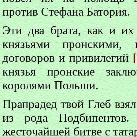
против Стефана Батория.
Эти два брата, как и их
князьями пронскими, 
договоров и привилегий
князья пронские закл
королями Польши.
Прапрадед твой Глеб взял
из рода Подбипентов
жесточайшей битве с тата