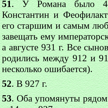
51
. У Романа было 4 
Константин и Феофилакт
его старшим и самым лю
завещать ему императорс
а августе 931 г. Все сын
родились между 912 и 917
несколько ошибается).
52
. В 927 г.
53
. Оба упомянуты рядом 