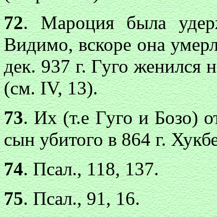
72
. Мароция была удер
Видимо, вскоре она умерла
дек. 937 г. Гуго женился 
(см. IV, 13).
73
. Их (т.е Гуго и Бозо)
сын убитого в 864 г. Хукб
74
. Псал., 118, 137.
75
. Псал., 91, 16.