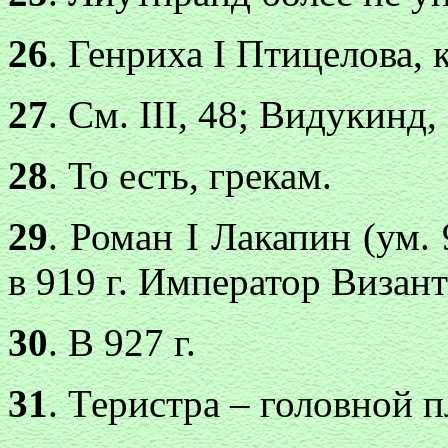
26
. Генриха I Птицелова,
27
. См. III, 48; Видукинд, 
28
. То есть, грекам.
29
. Роман I Лакапин (ум.
в 919 г. Император Визант
30
. В 927 г.
31
. Теристра – головной п