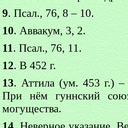
9
. Псал., 76, 8 – 10.
10
. Аввакум, 3, 2.
11
. Псал., 76, 11.
12
. В 452 г.
13
. Аттила (ум. 453 г.) 
При нём гуннский сою
могущества.
14
. Неверное указание. 