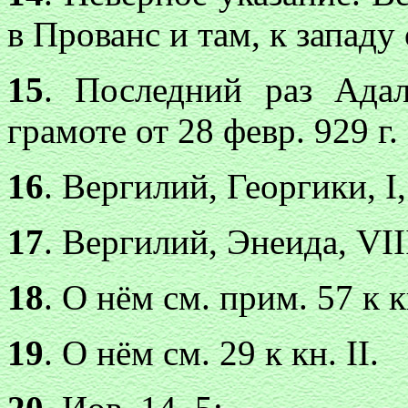
в Прованс и там, к запад
15
. Последний раз Ада
грамоте от 28 февр. 929 г
16
. Вергилий, Георгики, I,
17
. Вергилий, Энеида, VIII
18
. О нём см. прим. 57 к кн
19
. О нём см. 29 к кн. II.