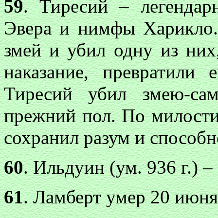
59
. Тиресий – легендар
Эвера и нимфы Харикло
змей и убил одну из них
наказание, превратили
Тиресий убил змею-са
прежний пол. По милост
сохранил разум и способн
60
. Ильдуин (ум. 936 г.) –
61
. Ламберт умер 20 июня 