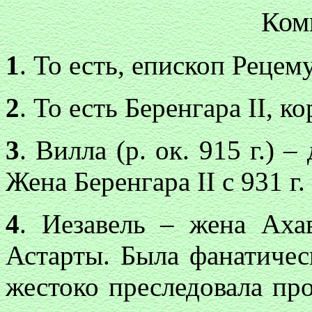
Ком
1
. То есть, епископ Рецем
2
. То есть Беренгара II, к
3
. Вилла (р. ок. 915 г.) 
Жена Беренгара II с 931 г.
4
. Иезавель – жена Аха
Астарты. Была фанатичес
жестоко преследовала пр