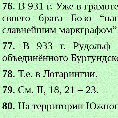
76
. В 931 г. Уже в грамоте
своего брата Бозо “н
славнейшим маркграфом”
77
. В 933 г. Рудольф 
объединённого Бургундско
78
. Т.е. в Лотарингии.
79
. См. II, 18, 21 – 23.
80
. На территории Южног