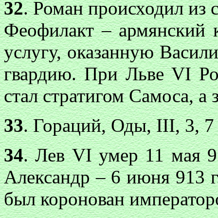
32
. Роман происходил из 
Феофилакт – армянский к
услугу, оказанную Васили
гвардию. При Льве VI Ро
стал стратигом Самоса, а 
33
. Гораций, Оды, III, 3, 7
34
. Лев VI умер 11 мая 9
Александр – 6 июня 913 г
был коронован императоро