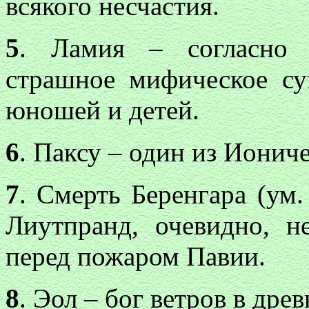
всякого несчастия.
5
. Ламия – согласно в
страшное мифическое с
юношей и детей.
6
. Паксу – один из Ионич
7
. Смерть Беренгара (ум. 
Лиутпранд, очевидно, н
перед пожаром Павии.
8
. Эол – бог ветров в др