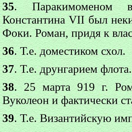
35
. Паракимоменом 
Константина VII был нек
Фоки. Роман, придя к влас
36
. Т.е. доместиком схол.
37
. Т.е. друнгарием флота.
38
. 25 марта 919 г. Ро
Вуколеон и фактически ст
39
. Т.е. Византийскую им