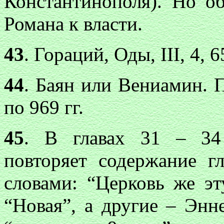
Константинополя). Но о
Романа к власти.
43
. Гораций, Оды, III, 4, 6
44
. Баян или Вениамин. 
по 969 гг.
45
. В главах 31 – 34
повторяет содержание г
словами: “Церковь же эт
“Новая”, а другие – Энн