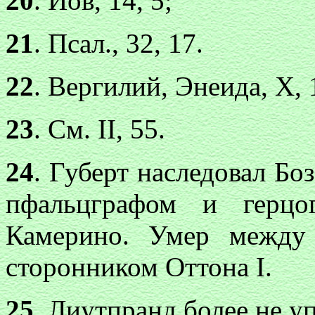
20
. Иов, 14, 5;
21
. Псал., 32, 17.
22
. Вергилий, Энеида, Х, 
23
. См. II, 55.
24
. Губерт наследовал Боз
пфальцграфом и герцо
Камерино. Умер между
сторонником Оттона I.
25
. Лиутпранд более не у