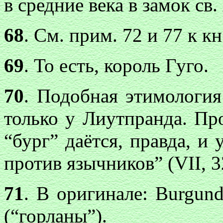
в средние века в замок св.
68
. См. прим. 72 и 77 к кн.
69
. То есть, король Гуго.
70
. Подобная этимология
только у Лиутпранда. Пр
“бург” даётся, правда, и
против язычников” (VII, 3
71
. В оригинале: Burgund
(“горланы”).