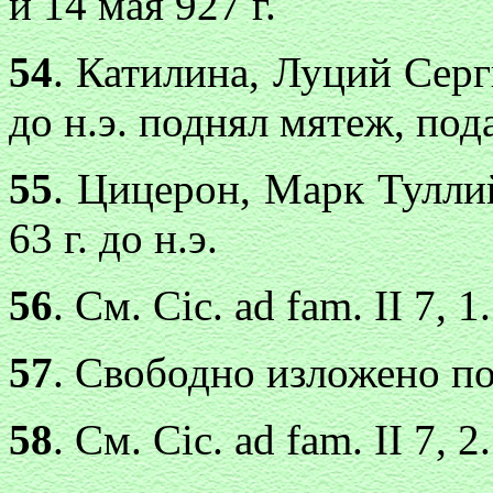
и 14 мая 927 г.
54
. Катилина, Луций Серги
до н.э. поднял мятеж, по
55
. Цицерон, Марк Туллий 
63 г. до н.э.
56
. См. Cic. ad fam. II 7, 1.
57
. Свободно изложено по C
58
. См. Cic. ad fam. II 7, 2.