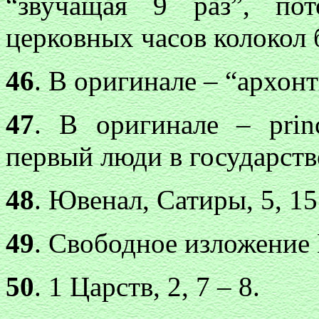
“звучащая 9 раз”, по
церковных часов колокол б
46
. В оригинале – “архонт
47
. В оригинале – princ
первый люди в государств
48
. Ювенал, Сатиры, 5, 15
49
. Свободное изложение Пс
50
. 1 Царств, 2, 7 – 8.