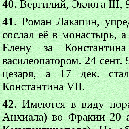
40
. Вергилий, Эклога III, 9
41
. Роман Лакапин, упре
сослал её в монастырь, а
Елену за Константина
василеопатором. 24 сент. 
цезаря, а 17 дек. ста
Константина VII.
42
. Имеются в виду пор
Анхиала) во Фракии 20 ав