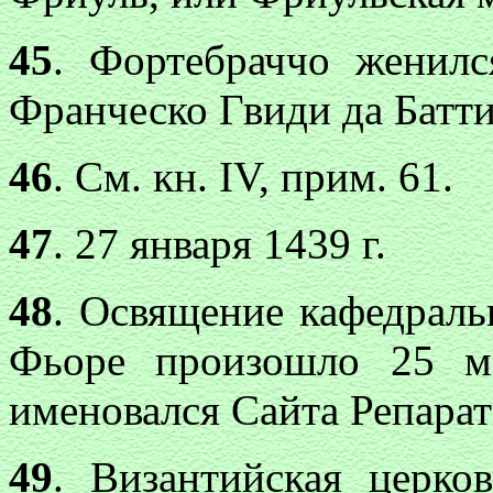
45
. Фортебраччо женилс
Франческо Гвиди да Батт
46
. См. кн. IV, прим. 61.
47
. 27 января 1439 г.
48
. Освящение кафедраль
Фьоре произошло 25 м
именовался Сайта Репарата 
49
. Византийская церков