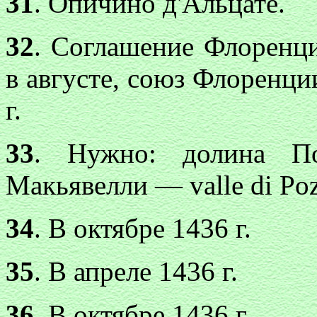
31
. Опичино д'Альцате.
32
. Соглашение Флоренц
в августе, союз Флоренци
г.
33
. Нужно: долина Пол
Макьявелли — valle di Poz
34
. В октябре 1436 г.
35
. В апреле 1436 г.
36
. В октябре 1436 г.