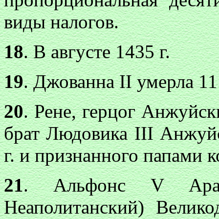
виды налогов.
18
. В августе 1435 г.
19
. Джованна II умерла 11
20
. Рене, герцог Анжуйс
брат Людовика III Анжуй
г. и признанного папами 
21
. Альфонс V Араг
Неаполитанский) Велик