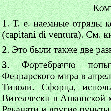
Ком
1
. Т. е. наемные отряды 
(capitani di ventura). См. к
2
. Это были также две ра
3
. Фортебраччо попы
Феррарского мира в апреле
Тиволи. Сфорца, исполь
Вителлески в Анконской м
Реканати и другие пункты