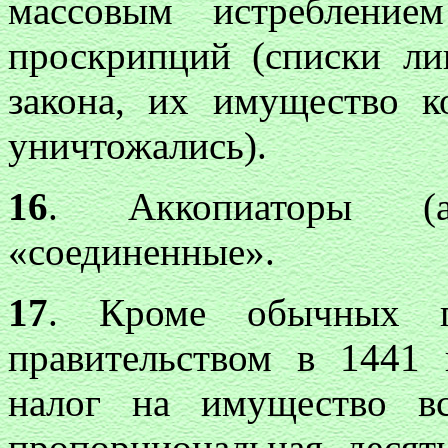
массовым истребление
проскрипций (списки ли
закона, их имущество к
уничтожались).
16
. Аккопиаторы (a
«соединенные».
17
. Кроме обычных по
правительством в 1441 
налог на имущество вс
пропорциональная десяти