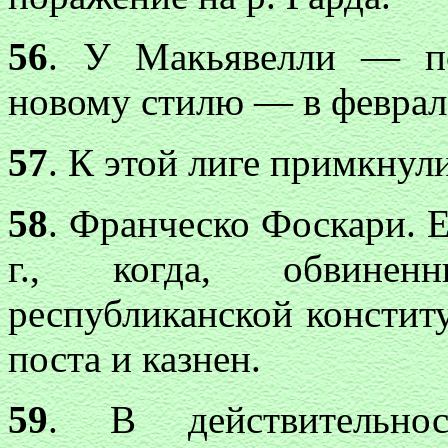
56
. У Макьявелли — по
новому стилю — в феврале
57
. К этой лиге примкнули
58
. Франческо Фоскари. Е
г., когда, обвинен
республиканской констит
поста и казнен.
59
. В действительно