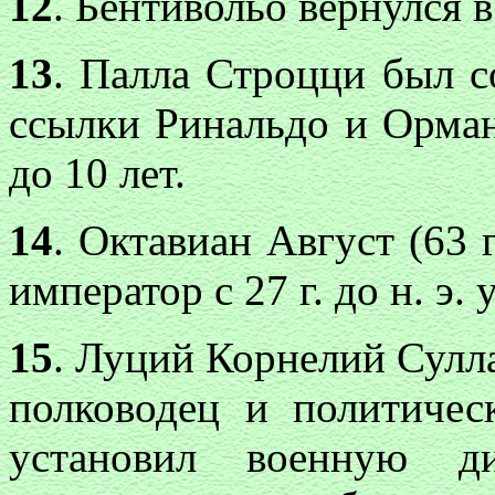
12
. Бентивольо вернулся в 
13
. Палла Строцци был с
ссылки Ринальдо и Орма
до 10 лет.
14
. Октавиан Август (63 г
император с 27 г. до н. э
15
. Луций Корнелий Сулла
полководец и политическ
установил военную ди