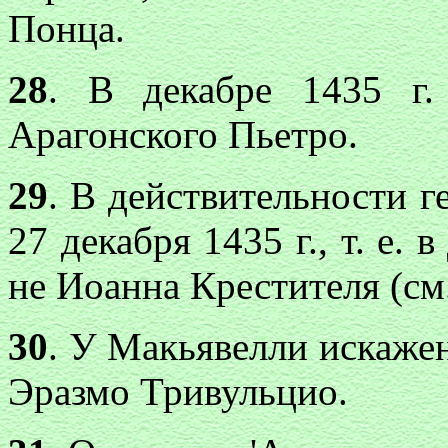
Понца.
28
. В декабре 1435 г.
Арагонского Пьетро.
29
. В действительности г
27 декабря 1435 г., т. е. 
не Иоанна Крестителя (см. 
30
. У Макьявелли искаже
Эразмо Тривульцио.