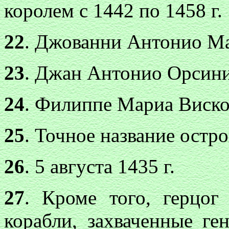
королем с 1442 по 1458 г.
22
. Джованни Антонио М
23
. Джан Антонио Орсини
24
. Филиппе Мариа Виско
25
. Точное название остр
26
. 5 августа 1435 г.
27
. Кроме того, герцо
корабли, захваченные ге