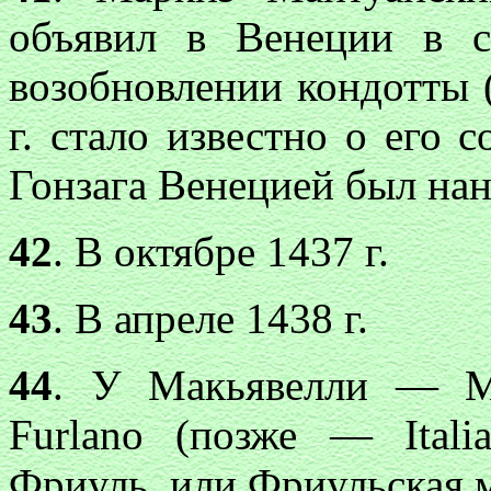
объявил в Венеции в с
возобновлении кондотты (с
г. стало известно о его 
Гонзага Венецией был нан
42
. В октябре 1437 г.
43
. В апреле 1438 г.
44
. У Макьявелли — Маг
Furlano (позже — Itali
Фриуль, или Фриульская 