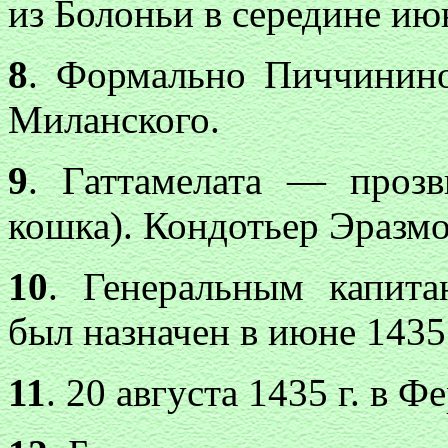
из Болоньи в середине июн
8
. Формально Пиччинино
Миланского.
9
. Гаттамелата — проз
кошка). Кондотьер Эразмо
10
. Генеральным капит
был назначен в июне 1435 
11
. 20 августа 1435 г. в Ф