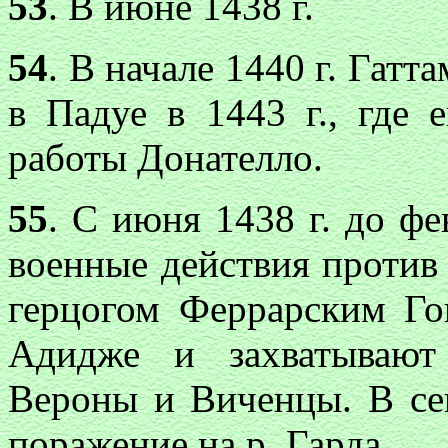
53
. В июне 1438 г.
54
. В начале 1440 г. Гатт
в Падуе в 1443 г., где 
работы Донателло.
55
. С июня 1438 г. до фе
военные действия против 
герцогом Феррарским Гон
Адидже и захватывают
Вероны и Виченцы. В сен
поражение на р. Гарда.