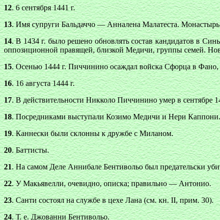
12
. 6 сентября 1441 г.
13
. Имя супруги Бальдаччо — Анналена Малатеста. Монастырь
14
. В 1434 г. было решено обновлять состав кандидатов в Син
оппозиционной правящей, близкой Медичи, группы семей. Нова
15
. Осенью 1444 г. Пиччинино осаждал войска Сфорца в Фано, 
16
. 16 августа 1444 г.
17
. В действительности Никколо Пиччинино умер в сентябре 14
18
. Посредниками выступали Козимо Медичи и Нери Каппони. Ми
19
. Каннески были склонны к дружбе с Миланом.
20
. Баттисты.
21
. На самом Деле Аннибале Бентивольо был предательски уби
22
. У Макьявелли, очевидно, описка; правильно — Антонио.
23
. Санти состоял на службе в цехе Лана (см. кн. II, прим. 30).
24
. Т. е. Джованни Бентивольо.