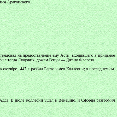
нса Арагонского.
тендовал на предоставление ему Асти, входившего в приданое
м был тогда Людовик, дожем Генуи — Джано Фрегозо.
 октябре 1447 г. разбил Бартоломео Коллеони; о последнем см.
-д'-Адда. В июле Коллеони ушел в Венецию, и Сфорца разгромил