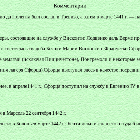
Комментарии
ио да Полента был сослан в Тревизо, а затем в марте 1441 г. — 
ры, состоявшие на службе у Висконти: Лодввико даль Верме пр
41 г. состоялась свадьба Бьянки Марии Висконти с Франческо Сфор
е землями (исключая Пиццичеттоне), Понтремоли и некоторые з
ния лагеря Сфорца).Сфорца выступал здесь в качестве посредн
нее, в апреле1441 г., Сфорца поступил на службу к Евгению IV в
в Марсель 22 сентября 1442 г.
ско в Болоньев марте 1442 г.; Бентивольо изгнал его оттуда 6 и