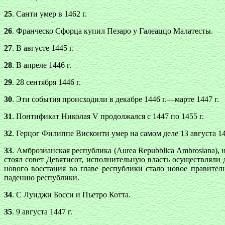
25
. Санти умер в 1462 г.
26
. Франческо Сфорца купил Пезаро у Галеаццо Малатесты.
27
. В августе 1445 г.
28
. В апреле 1446 г.
29
. 28 сентября 1446 г.
30
. Эти события происходили в декабре 1446 г.—марте 1447 г.
31
. Понтификат Николая V продолжался с 1447 по 1455 г.
32
. Герцог Филиппе Висконти умер на самом деле 13 августа 144
33
. Амброзианская республика (Aurea Repubblica Ambrosiana),
стоял совет Девятисот, исполнительную власть осуществляли д
нового восстания во главе республики стало новое правите
падению республики.
34
. С Луиджи Босси и Пьетро Котта.
35
. 9 августа 1447 г.