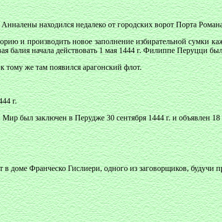
 Анналены находился недалеко от городских ворот Порта Романа
ьорию и производить новое заполнение избирательной сумки каж
я балия начала действовать 1 мая 1444 г. Филиппе Перуцци был
к тому же там появился арагонский флот.
44 г.
р был заключен в Перудже 30 сентября 1444 г. и объявлен 18 о
т в доме Франческо Гислиери, одного из заговорщиков, будучи п