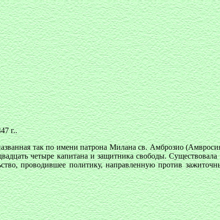
7 г..
 названная так по имени патрона Милана св. Амброзио (Амвроси
вадцать четыре капитана и защитника свободы. Существовала с 14
льство, проводившее политику, направленную против зажиточ