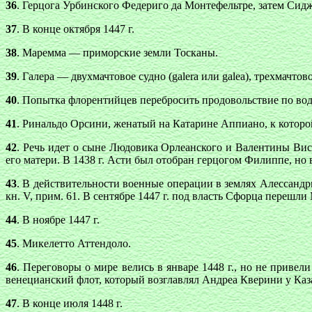
36
. Герцога Урбинского Федериго да Монтефельтре, затем Сид
37
. В конце октября 1447 г.
38
. Маремма — приморские земли Тосканы.
39
. Галера — двухмачтовое судно (galera или galea), трехмачтов
40
. Попытка флорентийцев перебросить продовольствие по воде
41
. Ринальдо Орсини, женатый на Катарине Аппиано, к которо
42
. Речь идет о сыне Людовика Орлеанского и Валентины Ви
его матери. В 1438 г. Асти был отобран герцогом Филиппе, н
43
. В действительности военные операции в землях Алессандри
кн. V, прим. 61. В сентябре 1447 г. под власть Сфорца перешл
44
. В ноябре 1447 г.
45
. Микелетто Аттендоло.
46
. Переговоры о мире велись в январе 1448 г., но не приве
венецианский флот, который возглавлял Андреа Кверини у Каз
47
. В конце июля 1448 г.