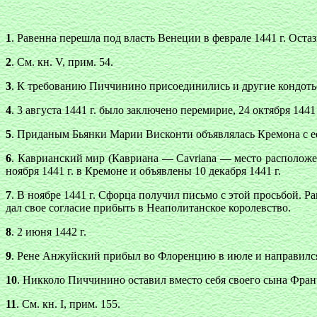
1
. Равенна перешла под власть Венеции в феврале 1441 г. Остаз
2
. См. кн. V, прим. 54.
3
. К требованию Пиччинино присоединились и другие кондотье
4
. 3 августа 1441 г. было заключено перемирие, 24 октября 14
5
. Приданым Бьянки Марии Висконти объявлялась Кремона с е
6
. Каврианский мир (Кавриана — Cavriana — место расположе
ноября 1441 г. в Кремоне и объявлены 10 декабря 1441 г.
7
. В ноябре 1441 г. Сфорца получил письмо с этой просьбой. Ра
дал свое согласие прибыть в Неаполитанское королевство.
8
. 2 июня 1442 г.
9
. Рене Анжуйский прибыл во Флоренцию в июле и направился 
10
. Никколо Пиччинино оставил вместо себя своего сына Франче
11
. См. кн. I, прим. 155.