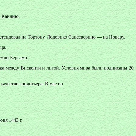
на Кандию.
етендовал на Тортону, Лодовико Сансеверино — на Новару.
ца.
емли Бергамо.
ика между Висконти и лигой. Условия мира были подписаны 20
 качестве кондотьера. В мае он
юня 1443 г.