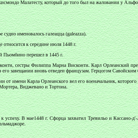
жисмондо Малатесту, который до того был на жаловании у Альфо
ое судно именовалось галеацца (galeazza).
 относится к середине июля 1448 г.
й Пьомбино перешел в 1445 г.
сконти, сестры Филиппа Марна Висконти. Карл Орлеанский пре
о в его завещании вновь отведен французам. Герцогом Савойски
и от имени Карла Орлеанского вел его военачальник, которого в
и Мортера, Виджевано и Тортона.
ли к успеху. В мае1448 г. Сфорца захватил Тревильо и Кассано
альмаджоре.