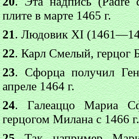
20
. Эта надпись (Padre d
плите в марте 1465 г.
21
. Людовик XI (1461—148
22
. Карл Смелый, герцог 
23
. Сфорца получил Ге
апреле 1464 г.
24
. Галеаццо Мариа Сф
герцогом Милана с 1466 г
25
. Так, например, Ма