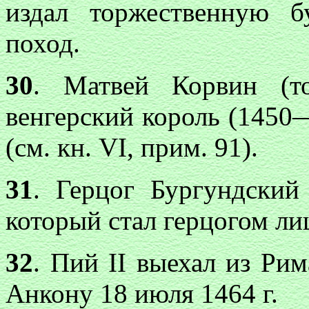
издал торжественную б
поход.
30
. Матвей Корвин (т
венгерский король (1450
(см. кн. VI, прим. 91).
31
. Герцог Бургундски
который стал герцогом ли
32
. Пий II выехал из Ри
Анкону 18 июля 1464 г.