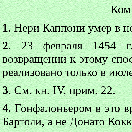
Ком
1
. Нери Каппони умер в но
2
. 23 февраля 1454 г
возвращении к этому спо
реализовано только в июле
3
. См. кн. IV, прим. 22.
4
. Гонфалоньером в это в
Бартоли, а не Донато Кокк