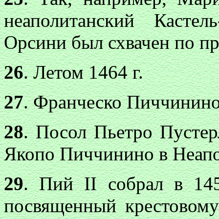
неаполитанский Касте
Орсини был схвачен по при
26
. Летом 1464 г.
27
. Франческо Пиччинино
28
. Посол Пьетро Пустер
Якопо Пиччинино в Неапо
29
. Пий II собрал в 14
посвященный крестовому 