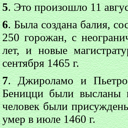
5
. Это произошло 11 авгус
6
. Была создана балия, с
250 горожан, с неогран
лет, и новые магистрату
сентября 1465 г.
7
. Джироламо и Пьетро
Беницци были высланы 
человек были присуждены
умер в июле 1460 г.