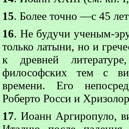
15
. Более точно —с 45 лет 
16
. Не будучи ученым-эр
только латыни, но и греч
к древней литературе
философских тем с ви
времени. Его непосре
Роберто Росси и Хризолор
17
. Иоанн Аргиропуло, в
Италию после падения 