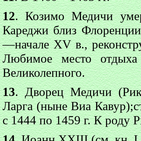
12
. Козимо Медичи умер
Кареджи близ Флоренции
—начале XV в., реконстр
Любимое место отдыха
Великолепного.
13
. Дворец Медичи (Ри
Ларга (ныне Виа Кавур);
с 1444 по 1459 г. К роду 
14
. Иоанн XXIII (см. кн. I