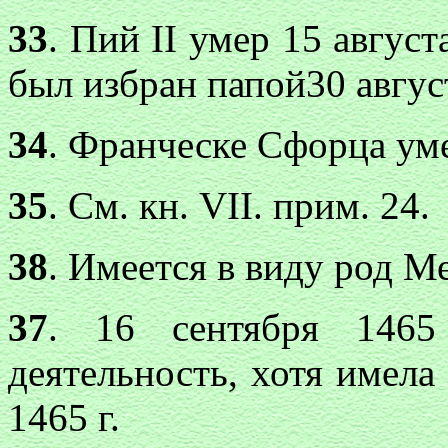
33
. Пий II умер 15 августа
был избран папой30 август
34
. Франческе Сфорца уме
35
. См. кн. VII. прим. 24.
38
. Имеется в виду род М
37
. 16 сентября 1465
деятельность, хотя имела
1465 г.