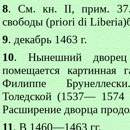
8
. См. кн. II, прим. 
свободы (priori di Liberia
9
. декабрь 1463 г.
10
. Нынешний дворец
помещается картинная г
Филиппе Брунеллеск
Толедской (1537— 1574 
Расширение дворца продол
11
. В 1460—1463 гг.