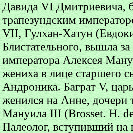
Давида VI Дмитриевича, б
трапезундским императоро
VII, Гулхан-Хатун (Евдоки
Блистательного, вышла за
императора Алексея Мануи
жениха в лице старшего с
Андроника. Баграт V, цар
женился на Анне, дочери 
Мануила III (Brosset. H. de
Палеолог, вступивший на п