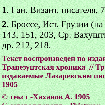
1
. Ган. Визант. писателя, 7
2
. Броссе, Ист. Грузии (на 
143, 151, 203, Ср. Вахушти
др. 212, 218.
Текст воспроизведен по изд
Трапезунтская хроника // Т
издаваемые Лазаревским инс
1905
©
текст -Хаханов А. 1905