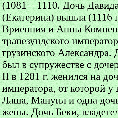
(1081—1110. Дочь Давида
(Екатерина) вышла (1116 г
Вриенния и Анны Комнен
трапезундского император
грузинского Александра.
был в супружестве с доч
II в 1281 г. женился на д
императора, от которой у 
Лаша, Мануил и одна дочь
жены. Дочь Беки, владете