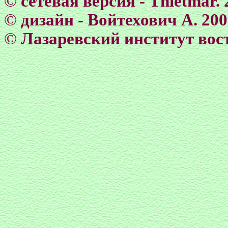
©
сетевая версия - Тhietmar. 
©
дизайн - Войтехович А. 20
©
Лазаревский институт вос