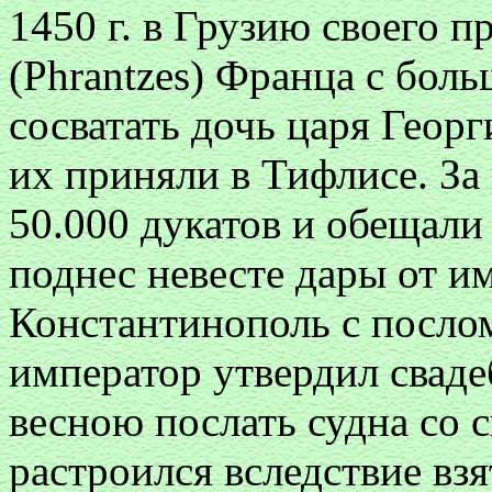
1450 г. в Грузию своего п
(Phrantzes) Франца с боль
сосватать дочь царя Геор
их приняли в Тифлисе. За
50.000 дукатов и обещали
поднес невесте дары от и
Константинополь с послом
император утвердил свад
весною послать судна со с
растроился вследствие вз