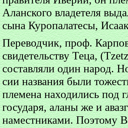
Аланского владетеля выда
сына Куропалатесы, Исаака
Переводчик, проф. Карпов
свидетельству Теца, (
Tzet
составляли один народ. Но
сии названия были тожест
племена находились под 
государя, аланы же и аваз
наместниками. Поэтому 