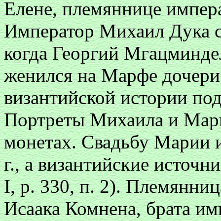
Елене, племяннице импера
Император Михаил Дука сы
когда Георгий Мгацминде
женился на Марфе дочери 
византийской истории по
Портреты Михаила и Мар
монетах. Свадьбу Марии 
г., а византийские источник
I, p. 330, п. 2). Племянн
Исаака Комнена, брата им