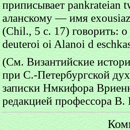
приписывает
pankrateian 
аланскому — имя
exousia
(Chil., 5 с. 17) говорить:
o
deuteroi oi Alanoi d eschkas
(См. Византийские истори
при С.-Петербургской ду
записки Нмкифора Bpиeнни
редакцией профессора В. 
Ком