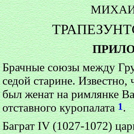
МИХАИ
ТРАПЕЗУНТ
ПРИЛО
Брачные союзы между Гру
седой старине. Известно, 
был женат на римлянке Ва
1
отставного куропалата
.
Баграт IV (1027-1072) ца