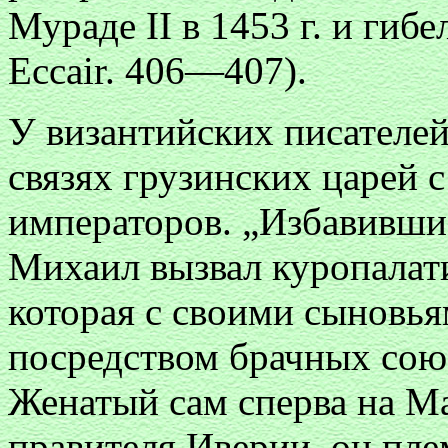
Мураде II в 1453 г. и гибел
Eccair. 406—407).
У византийских писателей
связях грузинских царей 
императоров. „Избавившис
Михаил вызвал куропалат
которая с своими сыновья
посредством брачных союз
Женатый сам сперва на M
правителя Иверии, он пле