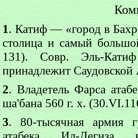
Ком
1
. Катиф — «город в Бахр
столица и самый большой
131). Совр. Эль-Кати
принадлежит Саудовской 
2
. Владетель Фарса атаб
ша'бана 560 г. х. (30.VI.1
3
. 80-тысячная армия г
атабека Ил-Дегиз