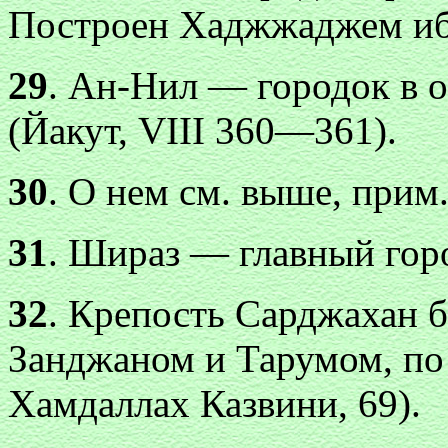
Построен Хаджжаджем иб
29
. Ан-Нил — городок в 
(Йакут, VIII 360—361).
30
. О нем см. выше, прим.
31
. Шираз — главный гор
32
. Крепость Сарджахан 
Занджаном и Тарумом, по 
Хамдаллах Казвини, 69).