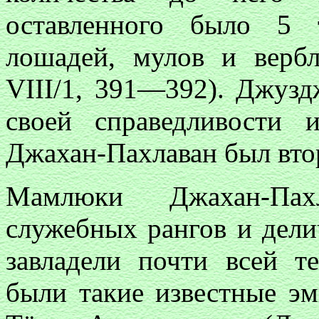
оставленного было 5 
лошадей, мулов и верб
VIII/1, 391—392). Джуздж
своей справедливости и
Джахан-Пахлаван был вт
Мамлюки Джахан-Пах
служебных рангов и дели
завладели почти всей т
были такие известные э