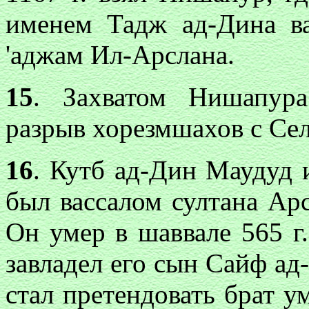
именем Тадж ад-Дина ва
'аджам Ил-Арслана.
15
. Захватом Нишапура
разрыв хорезмшахов с Се
16
. Кутб ад-Дин Маудуд
был вассалом султана Арс
Он умер в шаввале 565 г
завладел его сын Сайф ад-
стал претендовать брат 