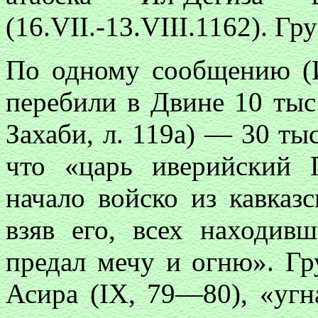
(16.VII.-13.VIII.1162). Г
По одному сообщению (И
перебили в Двине 10 тыс.
Захаби, л. 119а) — 30 тыс
что «царь иверийский Г
начало войско из кавказ
взяв его, всех находив
предал мечу и огню». Г
Асира (IX, 79—80), «угн