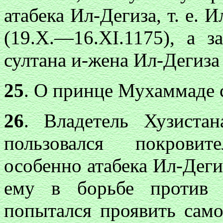
атабека Ил-Дегиза, т. е. И
(19.Х.—16.XI.1175), а 
султана и-жена Ил-Дегиз
25
. О принце Мухаммаде см
26
. Владетель Хузиста
пользовался покрови
особенно атабека Ил-Деги
ему в борьбе против 
попытался проявить само