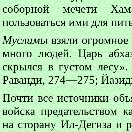
соборной мечети Хам
пользоваться ими для пит
Муслимы
взяли огромное 
много людей. Царь абха
скрылся в густом лесу».
Раванди, 274—275; Йазид
Почти все источники объ
войска предательством к
на сторану Ил-Дегиза и 