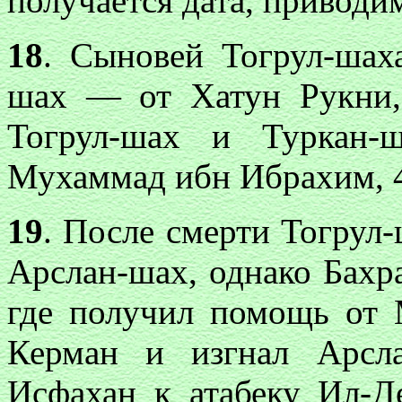
получается дата, приводи
18
. Сыновей Тогрул-шах
шах — от Хатун Рукни,
Тогрул-шах и Туркан-
Мухаммад ибн Ибрахим, 4
19
. После смерти Тогрул-
Арслан-шах, однако Бахр
где получил помощь от 
Керман и изгнал Арсл
Исфахан к атабеку Ил-Д