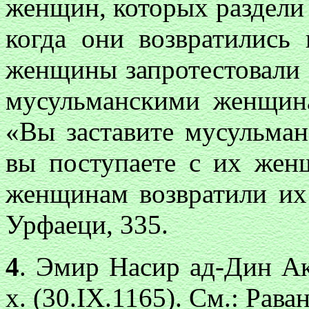
женщин, которых раздели
когда они возвратились 
женщины запротестовали п
мусульманскими женщина
«Вы заставите мусульман
вы поступаете с их жен
женщинам возвратили их
Урфаеци, 335.
4
. Эмир Насир ад-Дин Ак-
х. (30.IX.1165). См.: Рава