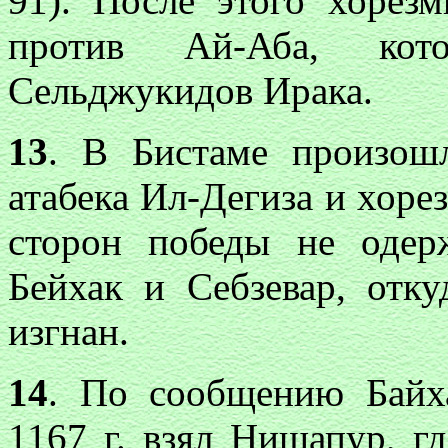
91). После этого хорез
против Ай-Аба, кот
Сельджукидов Ирака.
13
. В Бистаме произош
атабека Ил-Дегиза и хоре
сторон победы не одер
Бейхак и Себзевар, отк
изгнан.
14
. По сообщению Байх
1167 г. взял Нишапур, г