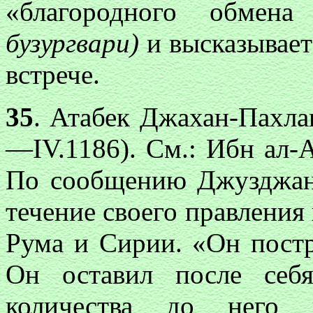
«благородного обмен
бузургвари)
и высказывает
встрече.
35
. Атабек Джахан-Пахлава
—IV.1186). См.: Ибн ал-А
По сообщению Джузджани
течение своего правления
Рума и Сирии. «Он постр
Он оставил после себя
количества до него 