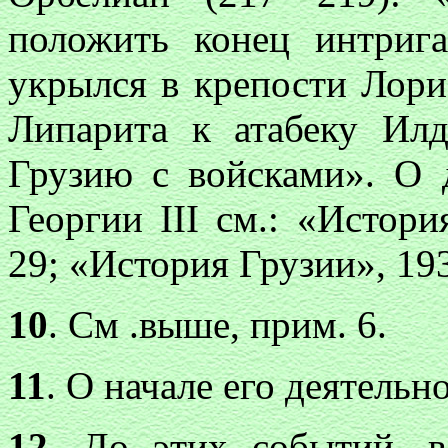
положить конец интриг
укрылся в крепости Лори,
Липарита к атабеку Ил
Грузию с войсками». О 
Георгии III см.: «Истори
29; «История Грузии», 1
10
. См .выше, прим. 6.
11
. О начале его деятельно
12
. До этих событий, в 