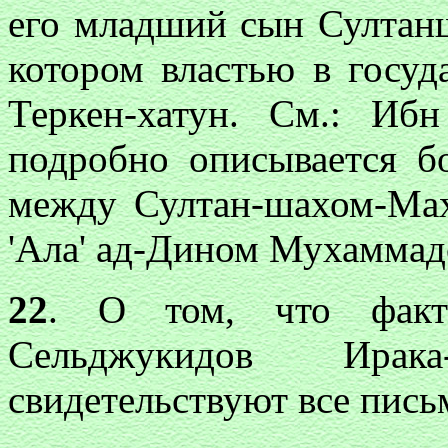
его младший сын Султан
котором властью в госуд
Теркен-хатун. См.: Иб
подробно описывается б
между Султан-шахом-Ма
'Ала' ад-Дином Мухаммад
22
. О том, что факти
Сельджукидов Ирак
свидетельствуют все пись