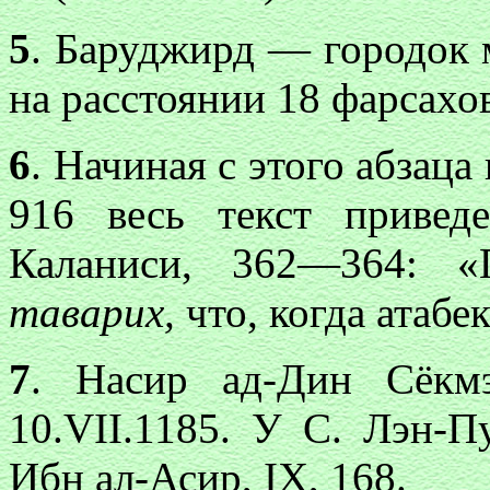
5
. Баруджирд — городок
на расстоянии 18 фарсахов 
6
. Начиная с этого абзаца
916 весь текст привед
Каланиси, 362—364: «
таварих,
что, когда атабек
7
. Насир ад-Дин Сёкм
10.VII.1185. У С. Лэн-Пу
Ибн ал-Асир, IX, 168.