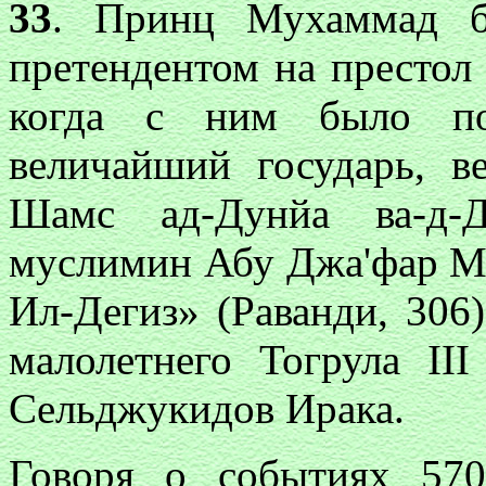
33
. Принц Мухаммад б
претендентом на престол 
когда с ним было пок
величайший государь, в
Шамс ад-Дунйа ва-д-Д
муслимин Абу Джа'фар М
Ил-Дегиз» (Раванди, 306
малолетнего Тогрула II
Сельджукидов Ирака.
Говоря о событиях 570