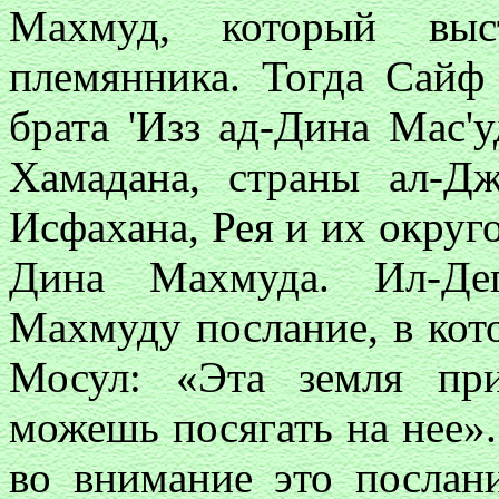
Махмуд, который выс
племянника. Тогда Сайф 
брата 'Изз ад-Дина Мас'
Хамадана, страны ал-Дж
Исфахана, Рея и их округ
Дина Махмуда. Ил-Де
Махмуду послание, в кот
Мосул: «Эта земля пр
можешь посягать на нее»
во внимание это послан