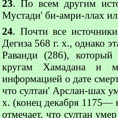
23
. По всем другим ист
Мустади' би-амри-ллах ил
24
. Почти все источники
Дегиза 568 г. х., однако э
Раванди (286), которы
кругам Хамадана и мо
информацией о дате смерт
что султан' Арслан-шах ум
х. (конец декабря 1175— 
отмечает, что султан умер