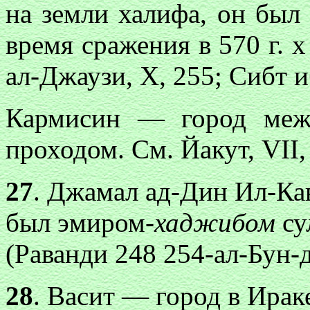
на земли халифа, он был
время сражения в 570 г. х
ал-Джаузи, X, 255; Сибт иб
Кармисин — город меж
проходом. См. Йакут, VII,
27
. Джамал ад-Дин Ил-Ка
был эмиром-
хаджибом
су
(Раванди 248 254-ал-Бун-д
28
. Васит — город в Ирак