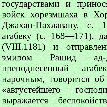
государствами и принос
войск хорезмшаха в Хор
Джахан-Пахлавану, с.
атабеку (с. 168—171), да
(VIII.1181) и отправл
эмиром Рашид ад-Д
преподнесенный атаб
нарочным, говорится об
«августейшего госп
выражается беспокойс