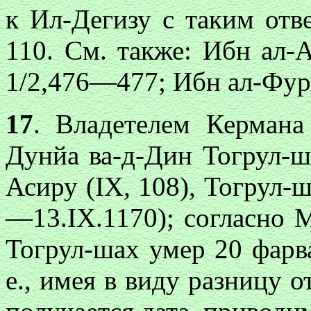
к Ил-Дегизу с таким отв
110. См. также: Ибн ал-
1/2,476—477; Ибн ал-Фура
17
. Владетелем Керман
Дунйа ва-д-Дин Тогрул-
Асиру (IX, 108), Тогрул-ша
—13.IX.1170); согласно 
Тогрул-шах умер 20 фарва
е., имея в виду разницу о