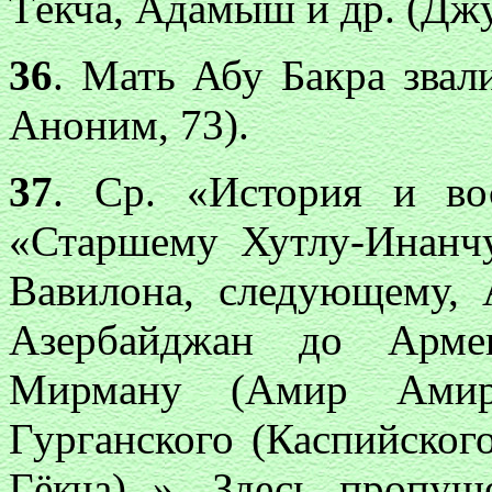
Тёкча, Адамыш и др. (Джу
36
. Мать Абу Бакра звали
Аноним, 73).
37
. Ср. «История и вос
«Старшему Хутлу-Инанч
Вавилона, следующему,
Азербайджан до Арме
Мирману (Амир Ами
Гурганского (Каспийского
Гёкча) ». Здесь пропу