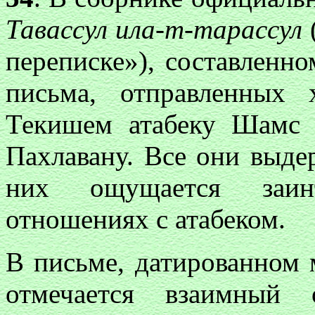
Тавассул ила-т-тарассул
переписке»), составленном
письма, отправленных 
Текишем атабеку Шамс
Пахлавану. Все они выде
них ощущается заин
отношениях с атабеком.
В письме, датированном м
отмечается взаимный 