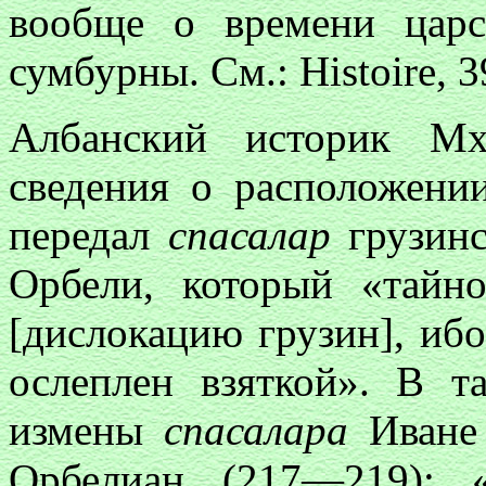
вообще о времени царст
сумбурны. См.: Histoire, 
Албанский историк Мх
сведения о расположени
передал
спасалар
грузинс
Орбели, который «тайн
[дислокацию грузин], иб
ослеплен взяткой». В т
измены
спасалара
Иване 
Орбелиан (217—219): 