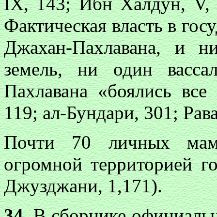
IX, 143; Ибн Халдун, V, 
Фактическая власть в госу
Джахан-Пахлавана, и н
земель, ни один васса
Пахлавана «боялись все 
119; ал-Бундари, 301; Рава
Почти 70 личных мамл
огромной территорией го
Джузджани, 1,171).
34
. В сборнике официал