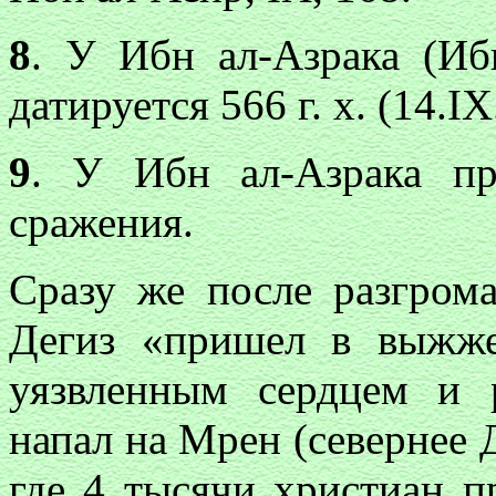
8
. У Ибн ал-Азрака (Иб
датируется 566 г. х. (14.
9
. У Ибн ал-Азрака пр
сражения.
Сразу же после разгром
Дегиз «пришел в выжж
уязвленным сердцем и 
напал на Мрен (севернее 
где 4 тысячи христиан п