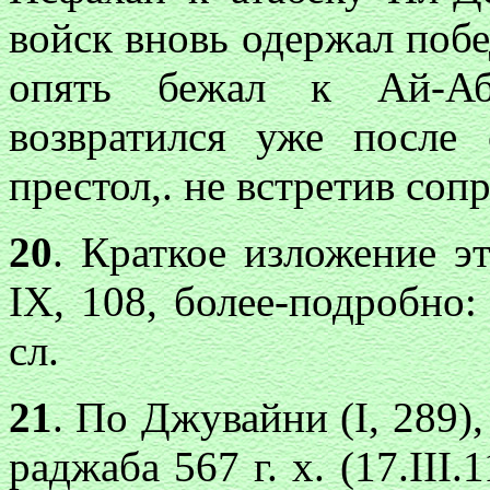
войск вновь одержал поб
опять бежал к Ай-Аб
возвратился уже после
престол,. не встретив соп
20
. Краткое изложение э
IX, 108, более-подробно
сл.
21
. По Джувайни (I, 289)
раджаба 567 г. х. (17.III.