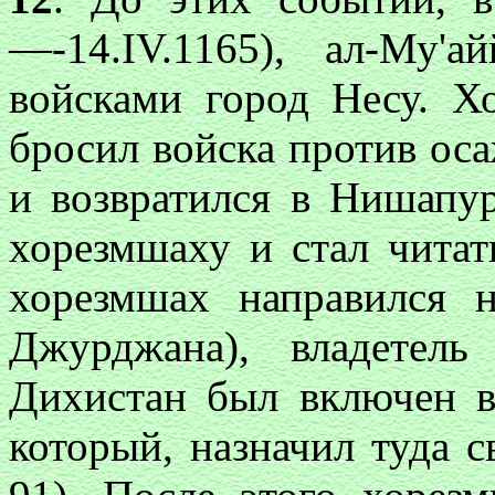
—-14.IV.1165), ал-Му'
войсками город Несу. Х
бросил войска против ос
и возвратился в Нишапу
хорезмшаху и стал читат
хорезмшах направился 
Джурджана), владетел
Дихистан был включен в
который, назначил туда 