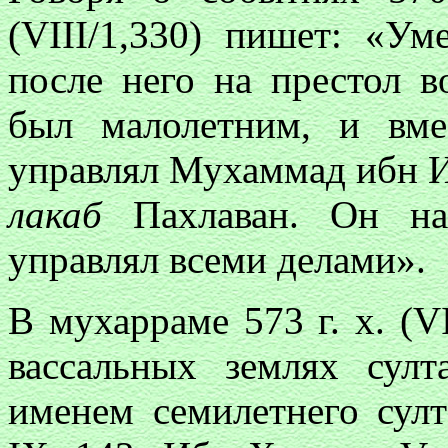
(VIII/1,330) пишет: «У
после него на престол в
был малолетним, и вме
управлял Мухаммад ибн И
лакаб
Пахлаван. Он нах
управлял всеми делами».
В мухарраме 573 г. х. (V
вассальных землях султ
именем семилетнего султ