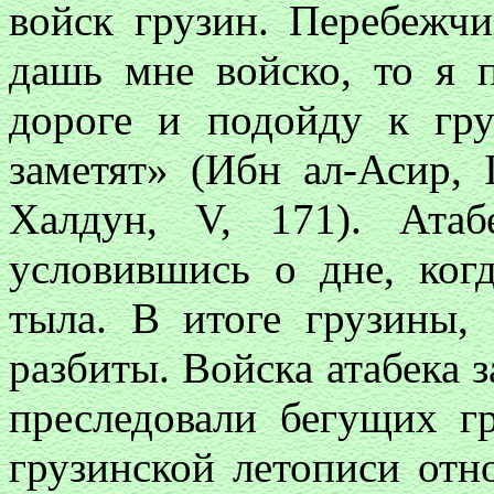
войск грузин. Перебежчи
дашь мне войско, то я 
дороге и подойду к гру
заметят» (Ибн ал-Асир,
Халдун, V, 171). Ата
условившись о дне, ког
тыла. В итоге грузины,
разбиты. Войска атабека 
преследовали бегущих г
грузинской летописи отн