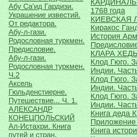
КАРДИНАЛЬ
Абу Са'ид Гардизи.
1768 года
Украшение известий.
КИЕВСКАЯ 
От редактора.
Киракос Ган
Абу-л-гази.
История Арм
Родословная туркмен.
Предисловие
Предисловие.
КЛАРА ХЕД
Абу-л-гази.
Клод Гюго. З
Родословная туркмен.
Индии. Часть 
Ч.2
Клод Гюго. З
Аксель
Индии. Часть 
Гюльденстиерне.
Клод Гюго. З
Путешествие... Ч. 1.
Индии. Часть 
АЛЕКСАНДР
Книга деда К
КОНЕЦПОЛЬСКИЙ
Приложение 3
Ал-Истахри. Книга
Книга истор
путей и стран.