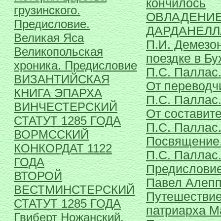
кончилось
грузинского.
ОВЛАДЕНИ
Предисловие.
ДАРДАНЕЛ
Великая Яса
П.И. Демезон
Великопольская
поездке в Бу
хроника. Предисловие
П.С. Паллас
ВИЗАНТИЙСКАЯ
От переводч
КНИГА ЭПАРХА
П.С. Паллас
ВИНЧЕСТЕРСКИЙ
От составит
СТАТУТ 1285 ГОДА
П.С. Паллас
ВОРМССКИЙ
Посвящение
КОНКОРДАТ 1122
П.С. Паллас
ГОДА
Предисловие
ВТОРОЙ
Павел Алепп
ВЕСТМИНСТЕРСКИЙ
Путешествие
СТАТУТ 1285 ГОДА
патриарха М
Гвиберт Ножанский.