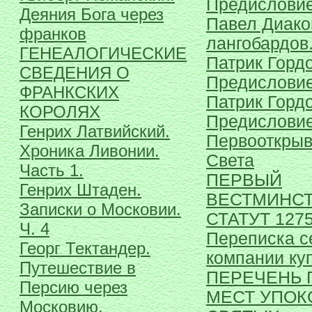
Предислови
Деяния Бога через
Павел Диако
франков
лангобардов
ГЕНЕАЛОГИЧЕСКИЕ
Патрик Гордо
СВЕДЕНИЯ О
Предисловие 
ФРАНКСКИХ
Патрик Гордо
КОРОЛЯХ
Предисловие
Генрих Латвийский.
Первооткрыв
Хроника Ливонии.
Света
Часть 1.
ПЕРВЫЙ
Генрих Штаден.
ВЕСТМИНС
Записки о Московии.
СТАТУТ 127
Ч. 4
Переписка с
Георг Тектандер.
компании ку
Путешествие в
ПЕРЕЧЕНЬ 
Персию через
МЕСТ УПОК
Московию.