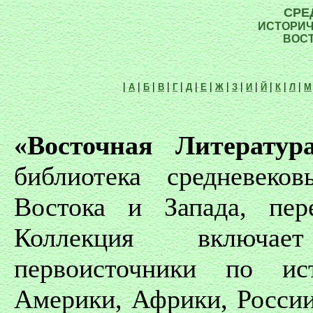
СРЕ
ИСТОРИЧ
ВОСТ
|
|
|
|
|
|
|
|
|
|
|
|
|
А
Б
В
Г
Д
Е
Ж
З
И
Й
К
Л
М
«Восточная Литератур
библиотека средневеко
Востока и Запада, пер
Коллекция включае
первоисточники по и
Америки, Африки, России