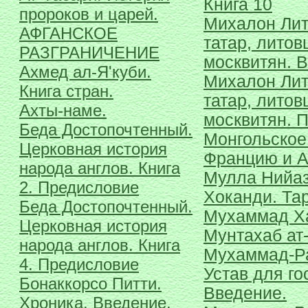
Книга 10
пророков и царей.
Михалон Лит
АФГАНСКОЕ
татар, литов
РАЗГРАНИЧЕНИЕ
москвитян. 
Ахмед ал-Я'куби.
Михалон Лит
Книга стран.
татар, литов
Ахты-наме.
москвитян. 
Беда Достопочтенный.
Монгольское
Церковная история
Францию и 
народа англов. Книга
Мулла Нийа
2. Предисловие
Хоканди. Та
Беда Достопочтенный.
Мухаммад Ха
Церковная история
Мунтахаб ат-
народа англов. Книга
Мухаммад-Ра
4. Предисловие
Устав для го
Бонаккорсо Питти.
Введение.
Хроника. Введение.