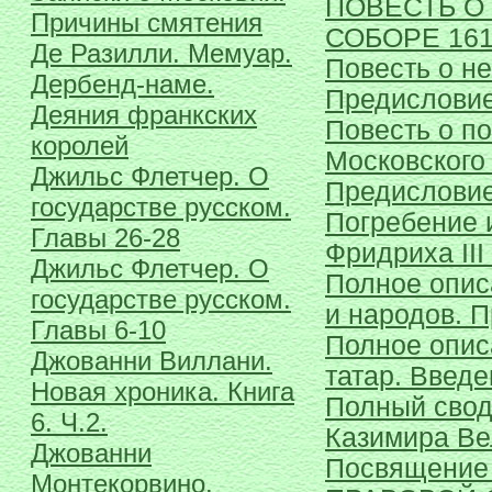
ПОВЕСТЬ О
Причины смятения
СОБОРЕ 161
Де Разилли. Мемуар.
Повесть о не
Дербенд-наме.
Предисловие
Деяния франкских
Повесть о п
королей
Московского 
Джильс Флетчер. О
Предислови
государстве русском.
Погребение 
Главы 26-28
Фридриха III 
Джильс Флетчер. О
Полное опис
государстве русском.
и народов. 
Главы 6-10
Полное опис
Джованни Виллани.
татар. Введе
Новая хроника. Книга
Полный свод
6. Ч.2.
Казимира Ве
Джованни
Посвящение
Монтекорвино.