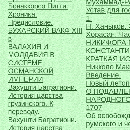
Мухаммад-Ра
Бонаккорсо Питти.
Устав для го
Хроника.
1.
Предисловие.
Н. Ханыков.
БУХАРСКИЙ ВАКФ ХIII
Хорасан. Час
в
НИКИФОРА 
ВАЛАХИЯ И
КОНСТАНТ
МОЛДАВИЯ В
КРАТКАЯ ИС
СИСТЕМЕ
Никколо Мак
ОСМАНСКОЙ
Введение.
ИМПЕРИИ
Новый летопи
Вахушти Багратиони.
О ПОДАВЛЕ
История царства
НАРОДНОГО
грузинского. К
1707
переводу.
Об освобожд
Вахушти Багратиони.
румского и ч
История царства