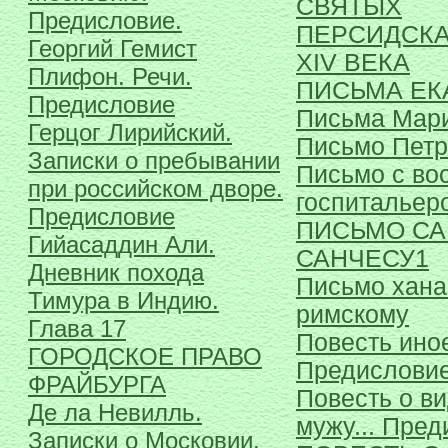
СВЯТЫХ
Предисловие.
ПЕРСИДСКА
Георгий Гемист
XIV ВЕКА
Плифон. Речи.
ПИСЬМА ЕК
Предисловие
Письма Мар
Герцог Лирийский.
Письмо Петра
Записки о пребывании
Письмо с во
при российском дворе.
госпитальер
Предисловие
ПИСЬМО СА
Гийасаддин Али.
САНЧЕСУ1
Дневник похода
Письмо хана
Тимура в Индию.
римскому
Глава 17
Повесть ино
ГОРОДСКОЕ ПРАВО
Предисловие
ФРАЙБУРГА
Повесть о в
Де ла Невилль.
мужу... Пред
Записки о Московии.