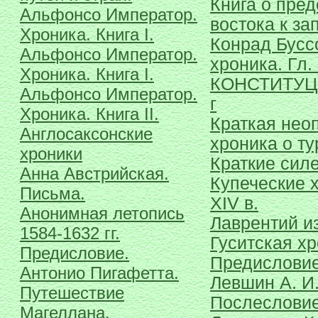
Книга о пред
Альфонсо Император.
востока к за
Хроника. Книга I.
Конрад Бусс
Альфонсо Император.
хроника. Гл. 
Хроника. Книга I.
КОНСТИТУЦ
Альфонсо Император.
г
Хроника. Книга II.
Краткая нео
Англосаксонские
хроника о ту
хроники
Краткие сил
Анна Австрийская.
Купеческие 
Письма.
XIV в.
Анонимная летопись
Лаврентий и
1584-1632 гг.
Гуситская хр
Предисловие.
Предислови
Антонио Пигафетта.
Левшин А. И.
Путешествие
Послесловие
Магеллана.