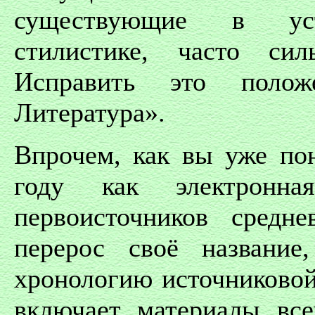
существующие в уст
стилистике, часто си
Исправить это положе
Литература».
Впрочем, как вы уже пон
году как электронна
первоисточников средн
перерос своё названи
хронологию источниковой
включает материалы все