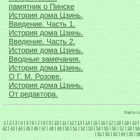
памятник о Пинске
История дома Цзинь.
Введение. Часть 1.
История дома Цзинь.
Введение. Часть 2.
История дома Цзинь.
Вводные замечания.
История дома Цзинь.
О Г. М. Розове.
История дома Цзинь.
От редактора.
Карта с
|
|
|
|
|
|
|
|
|
|
|
|
|
|
|
|
|
|
|
|
1
2
3
4
5
6
7
8
9
10
11
12
13
14
15
16
17
18
19
20
|
|
|
|
|
|
|
|
|
|
|
|
|
|
|
|
|
42
43
44
45
46
47
48
49
50
51
52
53
54
55
56
57
58
59
|
|
|
|
|
|
81
82
83
84
85
8