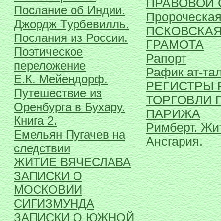
ПРАВОВОЙ 
Послание об Индии.
Пророческая
Джордж Турбевилль.
ПСКОВСКАЯ
Послания из России.
ГРАМОТА
Поэтическое
Рапорт
переложение
Рафик ат-та
Е.К. Мейендорф.
РЕГИСТРЫ 
Путешествие из
ТОРГОВЛИ 
Оренбурга в Бухару.
ПАРИЖА
Книга 2.
Римберт. Жи
Емельян Пугачев на
Ансгария.
следствии
ЖИТИЕ ВЯЧЕСЛАВА
ЗАПИСКИ О
МОСКОВИИ
СИГИЗМУНДА
ЗАПИСКИ О ЮЖНОЙ