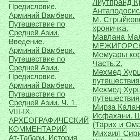
Лиутпранд К
Предисловие.
Антаподосис
Арминий Вамбери.
М. Стрыйков
Путешествие по
хроничка.
Средней Азии.
Мавлана Ма
Введение.
МЕЖИГОРС
Арминий Вамбери.
Мемуары кор
Путешествие по
Часть.2.
Средней Азии.
Мехмед Хур
Предисловие.
путешествия
Арминий Вамбери.
Мехмед Хур
Путешествие по
путешествия
Средней Азии. Ч. 1.
Мирза Кала
VIII-IX.
Исфахани. 
АРХЕОГРАФИЧЕСКИЙ
(Тарих-и Ом
КОММЕНТАРИЙ
Михаил Сири
Ат-Табари. История