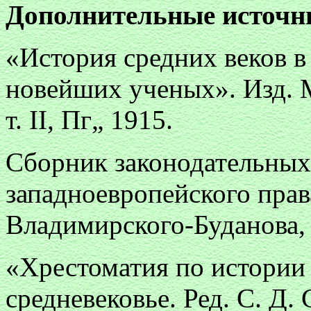
Дополнительные источн
«История средних веков в
новейших ученых». Изд. М.
т. II, Пг„ 1915.
Сборник законодательных
западноевропейского прав
Владимирского-Буданова, 
«Хрестоматия по истории с
средневековье. Ред. С. Д.