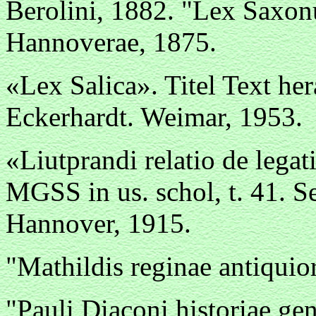
Berolini, 1882. "Lex Saxo
Hannoverae, 1875.
«Lex Salica». Titel Text h
Eckerhardt. Weimar, 1953.
«Liutprandi relatio de lega
MGSS in us. schol, t. 41. Se
Hannover, 1915.
"Mathildis reginae antiqui
"Pauli Diaconi historiae 