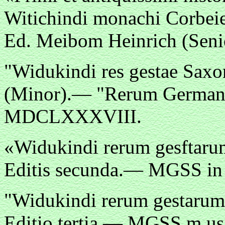
Witichindi monachi Corbeie
Ed. Meibom Heinrich (Seni
"Widukindi res gestae Sax
(Minor).— "Rerum Germanic
MDCLXXXVIII.
«Widukindi rerum gesftaru
Editis secunda.— MGSS in 
"Widukindi rerum gestarum
Editio tertia.— MGSS m us.