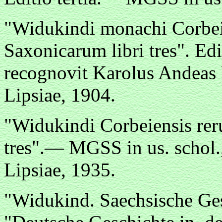
"Widukindi monachi Corbeie
Saxonicarum libri tres". Edi
recognovit Karolus Andea
Lipsiae, 1904.
"Widukindi Corbeiensis rer
tres".— MGSS in us. schol
Lipsiae, 1935.
"Widukind. Saechsische Ges