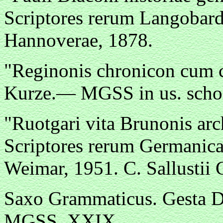
Scriptores rerum Langobard
Hannoverae, 1878.
"Reginonis chronicon cum c
Kurze.— MGSS in us. schol
"Ruotgari vita Brunonis ar
Scriptores rerum Germanicar
Weimar, 1951. C. Sallustii C
Saxo Grammaticus. Gesta 
MGSS, XXIX.