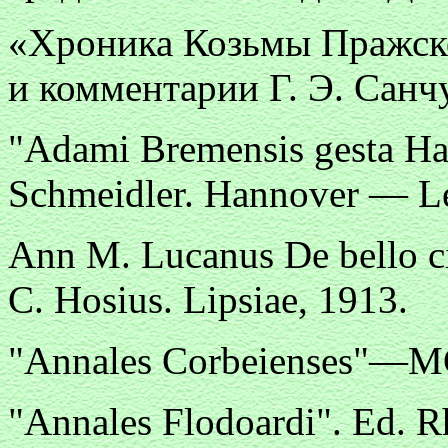
«Хроника Козьмы Пражско
и комментарии Г. Э. Санчу
"Adami Bremensis gesta Ha
Schmeidler. Hannover — Le
Ann M. Lucanus De bello civ
C. Hosius. Lipsiae, 1913.
"Annales Corbeienses"—M
"Annales Flodoardi". Ed. Rh