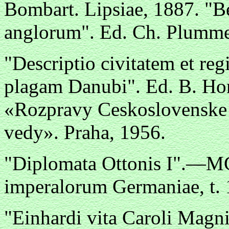
Bombart. Lipsiae, 1887. "Bed
anglorum". Ed. Ch. Plumme
"Descriptio civitatem et re
plagam Danubi". Ed. B. Ho
«Rozpravy Ceskoslovenske
vedy». Praha, 1956.
"Diplomata Ottonis I".—MG
imperalorum Germaniae, t. 
"Einhardi vita Caroli Magn