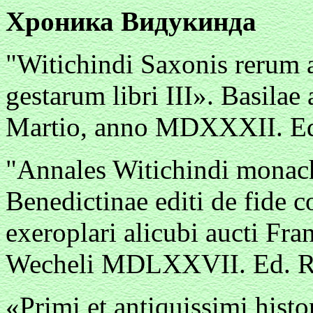
Хроника Видукинда
"Witichindi Saxonis rerum a
gestarum libri III». Basila
Martio, anno MDXXXII. Ed
"Annales Witichindi monach
Benedictinae editi de fide c
exeroplari alicubi aucti Fr
Wecheli MDLXXVII. Ed. Re
«Primi et antiquissimi histo