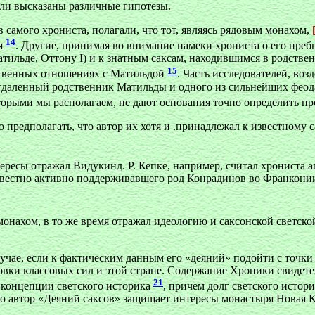
ыли высказаны различные гипотезы.
 самого хрониста, полагали, что тот, являясь рядовым монахом,
14
ия
. Другие, принимая во внимание намеки хрониста о его пре
тильде, Оттону I) и к знатным саксам, находившимся в родстве
15
ственных отношениях с Матильдой
. Часть исследователей, воз
отдаленный родственник Матильды и одного из сильнейших феод
которыми мы располагаем, не дают основания точно определить 
 предполагать, что автор их хотя и .принадлежал к известному 
ересы отражал Видукинд. Р. Кепке, например, считал хрониста а
звестно активно поддерживавшего род Конрадинов во Франкони
онахом, в то же время отражал идеологию и саксонской светско
учае, если к фактическим данным его «деяний» подойти с точки
новки классовых сил и этой стране. Содержание Хроники свидет
21
 концепции светского историка
, причем долг светского истор
то автор «Деяний саксов» защищает интересы монастыря Новая К