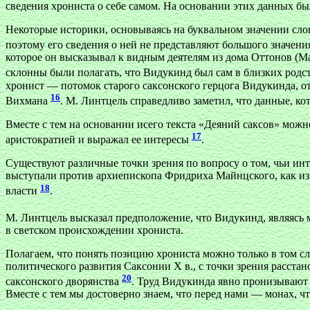
сведения хрониста о себе самом. На основании этих данных б
Некоторые историки, основываясь на буквальном значении слов
поэтому его сведения о ней не представляют большого значен
которое он высказывал к видным деятелям из дома Оттонов (Ма
склонны были полагать, что Видукинд был сам в близких род
хронист — потомок старого саксонского герцога Видукинда, 
16
Вихмана
. М. Линтцель справедливо заметил, что данные, 
Вместе с тем на основании исего текста «Деяний саксов» можно
17
аристократией и выражал ее интересы
.
Существуют различные точки зрения по вопросу о том, чьи инт
выступали против архиепископа Фридриха Майнцского, как и
18
власти
.
М. Линтцель высказал предположение, что Видукинд, являясь м
в светском происхождении хрониста.
Полагаем, что понять позицию хрониста можно только в том сл
политического развития Саксонии Х в., с точки зрения расста
20
саксонского дворянства
. Труд Видукинда явно пронизывают
Вместе с тем мы достоверно знаем, что перед нами — монах, ч