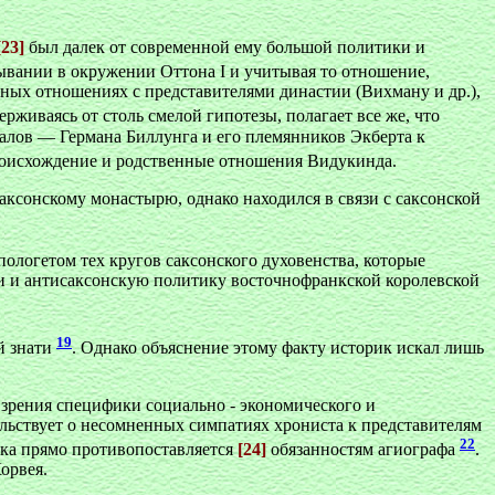
[23]
был далек от современной ему большой политики и
бывании в окружении Оттона I и учитывая то отношение,
нных отношениях с представителями династии (Вихману и др.),
держиваясь от столь смелой гипотезы, полагает все же, что
алов — Германа Биллунга и его племянников Экберта к
происхождение и родственные отношения Видукинда.
саксонскому монастырю, однако находился в связи с саксонской
пологетом тех кругов саксонского духовенства, которые
и и антисаксонскую политику восточнофранкской королевской
19
й знати
. Однако объяснение этому факту историк искал лишь
 зрения специфики социально - экономического и
ельствует о несомненных симпатиях хрониста к представителям
22
ика прямо противопоставляется
[24]
обязанностям агиографа
.
орвея.