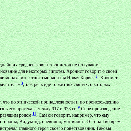
озднейших средневековых хронистов не получают
снование для некоторых гипотез. Хронист говорит о своей
2
стве монаха известного монастыря Новая Корвея
. Хронист
3
овелителя»
, т. е. речь идет о житиях святых, о которых
ет, что по этнической принадлежности и по происхождению
9
изнь его протекала между 917 и 973 гг.
Свое произведение
11
 правящим родом
. Сам он говорит, например, что ему
 стороны, Видукинд, очевидно, мог видеть Оттона I во время
 встречал главного героя своего повествования. Таковы