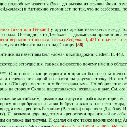
ющие подробные известия
Яхъи
, до вызова из ссылки Фоки, за
йд-аллаха) в Антиохию упоминает, но так, что не разберешь, по
ению Гихан или Гейхан.)
у других арабов называется всегда то
или города. Очевидно, что Джейхан — джаханская провинция ар
емени вероятно относится рассказ
Кедрина
II, 421 о стычке в пе
вшемуся из Мелитины на запад Склиру.
[86]
нтийским известиям был «дома» в Каппадокии; Cedren. II, 448.
некоторые затруднения, так как неизвестно почему именно обла
***. Оно стоит в конце строки и я принял было его за ничего 
ва и перенесения одной его части на другую строку. Но это
ал он (Склир) вместе с ним более сильным». Но оборот этот о
рцы на сторону Склира представляется несколько иначе. См.
его
стная византийским, армянским и другим арабским историкам.
орогу по прибрежью и занял Бейрут и взял в плен его эмира, 
вред, a взял крепость Баланиас (Валанею) и крепость Джабалу. 
 их). И назначил
царь
над этими крепостями правителей от себя 
 им он также дал титулы. И сделал он его также василиком над А
а
b
9) году взята Сейф-ал-даулой
(c.
Яхъя
A. л. 15
, B. л. 90
,
Ибн-За