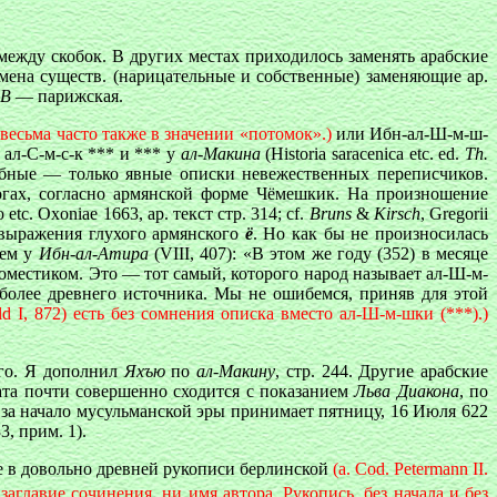
 между скобок. В других местах приходилось заменять арабские
ена существ. (нарицательные и собственные) заменяющие ар.
B
— парижская.
 весьма часто также в значении «потомок».)
или Ибн-ал-Ш-м-ш-
 ал-С-м-с-к *** и *** у
ал-Макина
(Historia saracenica etc. ed.
Th.
добные — только явные описки невежественных переписчиков.
гах, согласно армянской форме Чёмешкик. На произношение
o etc. Oxoniae 1663, ap. текст стр. 314; cf.
Bruns
&
Kirsch
, Gregorii
 выражения глухого армянского
ё
. Но как бы не произносилась
аем у
Ибн-ал-Атира
(VIII, 407): «В этом же году (352) в месяце
доместиком. Это — тот самый, которого народ называет ал-Ш-м-
более древнего источника. Мы не ошибемся, приняв для этой
eld I, 872) есть без сомнения описка вместо ал-Ш-м-шки (***).)
го. Я дополнил
Яхъю
по
ал-Макину
, стр. 244. Другие арабские
дата почти совершенно сходится с показанием
Льва Диакона
, по
 за начало мусульманской эры принимает пятницу, 16 Июля 622
3, прим. 1).
же в довольно древней рукописи берлинской
(а. Cod. Petermann II.
заглавие сочинения, ни имя автора. Рукопись, без начала и без