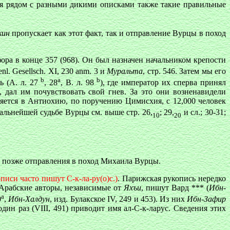
ся рядом с разными дикими описками также такие правильные
кин
пропускает как этот факт, так и отправление Вурцы в поход
ора в конце 357 (968). Он был назначен начальником крепости
genl. Gesellsch. XI, 230 anm. 3 и
Муральта
, стр. 546. Затем мы его
b
а
b
 (А. л. 27
, 28
, В. л. 98
), где император их сперва принял
, дал им почувствовать свой гнев. За это они возненавидели
яется в Антиохию, по поручению Цимисхия, с 12,000 человек
альнейшей судьбе Вурцы см. выше стр. 26,
; 29,
и сл.; 30-31;
10
20
не позже отправления в поход Михаила Вурцы.
описи часто пишут С-к-ла-ру(о)с.)
. Парижская рукопись нередко
Арабские авторы, независимые от
Яхъи
, пишут Вард *** (
Ибн
-
а
0
,
Ибн-Халдун
, изд. Булакское IV, 249 и 453). Из них
Ибн-Зафир
дин раз (VIII, 491) приводит имя ал-С-к-ларус. Сведения этих