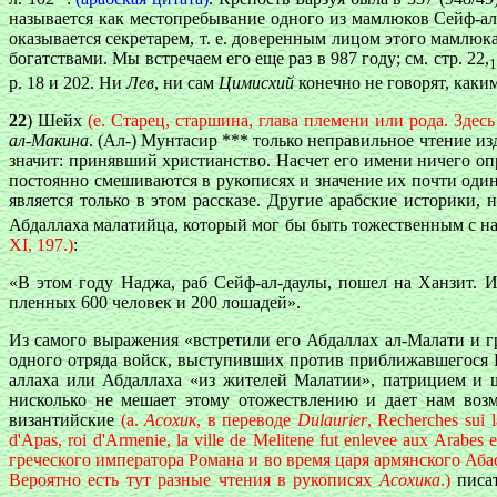
называется как местопребывание одного из мамлюков Сейф-ал-
оказывается секретарем, т. е. доверенным лицом этого мамлюк
богатствами. Мы встречаем его еще раз в 987 году; см. стр. 22,
1
p. 18 и 202. Ни
Лев
, ни сам
Цимисхий
конечно не говорят, каким
22
) Шейх
(e. Старец, старшина, глава племени или рода. Здес
ал-Макина
. (Ал-) Мунтасир *** только неправильное чтение из
значит: принявший христианство. Насчет его имени ничего оп
постоянно смешиваются в рукописях и значение их почти оди
является только в этом рассказе. Другие арабские историки,
Абдаллаха малатийца, который мог бы быть тожественным с н
XI, 197.)
:
«В этом году Наджа, раб Сейф-ал-даулы, пошел на Ханзит. И
пленных 600 человек и 200 лошадей».
Из самого выражения «встретили его Абдаллах ал-Малати и гр
одного отряда войск, выступивших против приближавшегося Н
аллаха или Абдаллаха «из жителей Малатии», патрицием и 
нисколько не мешает этому отожествлению и дает нам возм
византийские
(a.
Асохик
, в переводе
Dulaurier
, Recherches sui
d'Apas, roi d'Armenie, la ville de Melitene fut enlevee aux Arabe
греческого императора Романа и во время царя армянского Аб
Вероятно есть тут разные чтения в рукописях
Асохика
.)
писа