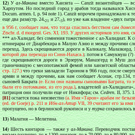
12
) У
ал-Макина
вместо Ханзита —
Canzit
в
изантийцев — всл
Х
арпутом. Но последний город у арабов тогда назывался Хис
Docum. armen. I, p. 94
note 1).
Canzit
в
прочем принадлежало к те
еще два раза(стр. 24,
и 27,
), но уже как владение «двух пат
21
3
в 956 г, сообщает нам, что тогда спаслись бегством сам
домес
Ztschr. d. d morgenl. Ges. XI, 193. У других историков это имя, 
*** ал-Халидат, без сомнения тожественное с ал-Халидиат. К
итинерары от Диарбекира в Малую Азию и между прочими следу
переход. Здесь скрещиваются дороги в Каликалу, Малазкирд,
которой два перехода из Синн-Нахаса.)
; потом в Самукмуш (?)
где скрещиваются дороги в Эрзерум, Маназгерд и Муш долж
граничившую с месопотамской фемой или ханзитской област
стр. 127.)
что греки завладели Тароном в 966 году, после смерт
армян и между прочими, как нам сообщает
Асохик
, стр.134,
сыновей Бакрата
(e. Если они названы сыновьями Баграта, то э
были его потомками, из его рода.)
, владетелей ал-Халидиата»
патриция они получили еще от Никифора; см.
Cedren
. II, 375
[81]
остается пока неизвестно
(a. Имя «Тарон» арабам не безыз
(ed. de Goeje) p. 211 и
Ибн-ал-Атир
VII, 39 считают его за имя 
пропущено, но в берлинской рукописи и у
турка
сохранилось в
13
) Малатия — Мелитина.
14
) Шесть кинтаров — также у
ал-Макина
. Переводчик поста
весьма различно, то в 1200 динаров, то в 70,000, то в 80,000,