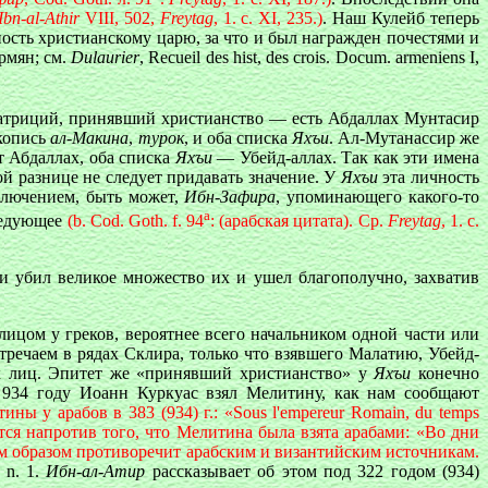
Ibn-al-Athir
VIII, 502,
Freytag
, 1. с. XI, 235.)
. Наш Кулейб теперь
пость христианскому царю, за что и был награжден почестями и
армян; см.
Dulaurier
, Recueil des hist, des crois. Docum. armeniens I,
атриций, принявший христианство — есть Абдаллах Мунтасир
укопись
ал-Макина
,
турок
, и оба списка
Яхъи
. Ал-Мутанассир же
 Абдаллах, оба списка
Яхъи
— Убейд-аллах. Так как эти имена
той разнице не следует придавать значение. У
Яхъи
эта личность
сключением, быть может,
Ибн-Зафира
, упоминающего какого-то
а
следующее
(b. Cod. Goth. f. 94
: (арабская цитата). Cp.
Freytag
, 1. c.
 и убил великое множество их и ушел благополучно, захватив
лицом у греков, вероятнее всего начальником одной части или
речаем в рядах Склира, только что взявшего Малатию, Убейд-
ух лиц. Эпитет же «принявший христианство» у
Яхъи
конечно
 934 году Иоанн Куркуас взял Мелитину, как нам сообщают
тины у арабов в 383 (934) г.: «Sous l'empereur Romain, du temps
чится напротив того, что Мелитина была взята арабами: «Во дни
им образом противоречит арабским и византийским источникам.
, n. 1.
Ибн-ал-Атир
рассказывает об этом под 322 годом (934)