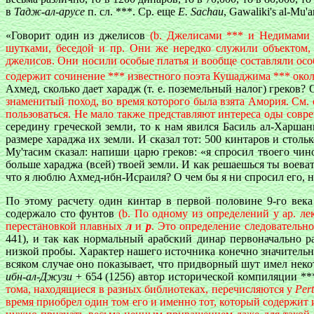
в
Тадж-ал-арусе
п. сл. ***. Cp. еще
E. Sachau
, Gawaliki's al-Mu'a
«Говорит один из джелисов
(b. Джелисами *** и Недимами 
шутками, беседой и пр. Они же нередко служили объектом,
джелисов. Они носили особые платья и вообще составляли осо
содержит сочинение *** известного поэта Кушаджима *** около 3
Ахмед, сколько дает харадж (т. е. поземельный налог) греков
знаменитый поход, во время которого была взята Амория. См.
пользоваться. Не мало также представляют интереса оды совр
середину греческой земли, то к нам явился Басиль ал-Харша
размере хараджа их земли. И сказал тот: 500 кинтаров и стол
Му'тасим сказал: напиши царю греков: «я спросил твоего чин
больше хараджа (всей) твоей земли. И как решаешься ты воеват
что я люблю Ахмед-ибн-Исраиля? О чем бы я ни спросил его, н
По этому расчету один кинтар в первой половине 9-го век
содержало сто фунтов
(b. По одному из определений у ар. ле
перестановкой плавных
л
и
р
. Это определение следовательно
441), и так как нормальный арабский динар первоначально р
низкой пробы. Характер нашего источника конечно значитель
всяком случае оно показывает, что придворный шут имел неко
ибн-ал-Джузи
+ 654 (1256) автор исторической компиляции **
тома, находящиеся в разных библиотеках, перечисляются у
Per
время приобрел один том его и именно тот, который содержит