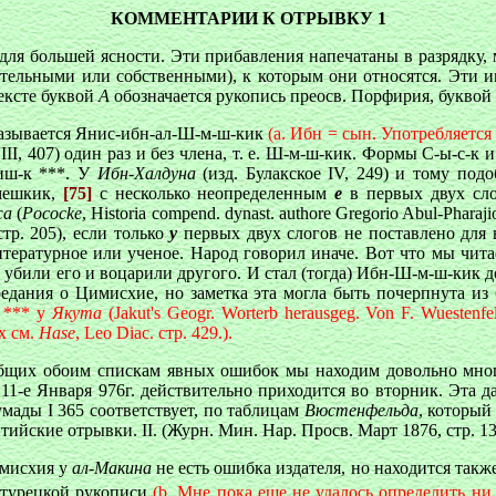
КОММЕНТАРИИ К ОТРЫВКУ 1
 для большей ясности. Эти прибавления напечатаны в разрядку,
льными или собственными), к которым они относятся. Эти им
тексте буквой
A
обозначается рукопись преосв. Порфирия, буквой
 называется Янис-ибн-ал-Ш-м-ш-кик
(a. Ибн = сын. Употребляется
II, 407) один раз и без члена, т. е. Ш-м-ш-кик. Формы С-ы-с-к и
-миш-к ***. У
Ибн-Халдуна
(изд. Булакское IV, 249) и тому по
мешкик,
[75]
с несколько неопределенным
е
в первых двух сло
жа
(
Pococke
, Historia compend. dynast. authore Gregorio Abul-Pharaji
 стр. 205), если только
у
первых двух слогов не поставлено для
ературное или ученое. Народ говорил иначе. Вот что мы чит
 и убили его и воцарили другого. И стал (тогда) Ибн-Ш-м-ш-кик 
ания о Цимисхие, но заметка эта могла быть почерпнута из 
 *** у
Якута
(Jakut's Geogr. Worterb herausgeg. Von F. Wuestenf
х см.
Hase
, Leo Diac. стр. 429.).
общих обоим спискам явных ошибок мы находим довольно мно
11-е Января 976г. действительно приходится во вторник. Эта 
мады I 365 соответствует, по таблицам
Вюстенфельда
, который
нтийские отрывки. II. (Журн. Мин. Нар. Просв. Март 1876, стр. 13
имисхия у
ал-Макина
не есть ошибка издателя, но находится так
 турецкой рукописи
(b. Мне пока еще не удалось определить ни 