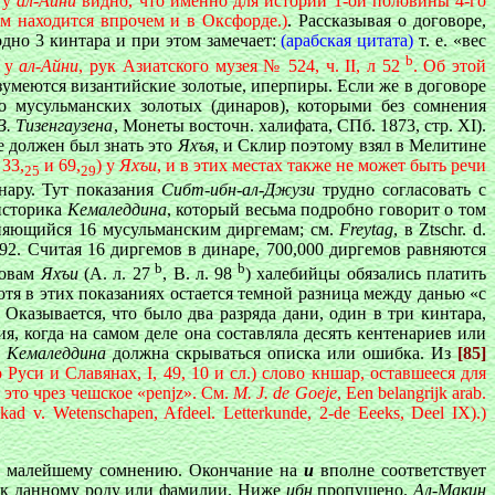
 у
ал-Айни
видно, что именно для истории 1-ой половины 4-го
м находится впрочем и в Оксфорде.)
. Рассказывая о договоре,
одно 3 кинтара и при этом замечает:
(арабская цитата)
т. e. «вес
b
я у
ал-Айни
, рук Азиатского музея № 524, ч. II, л 52
. Об этой
зумеются византийские золотые, иперпиры. Если же в договоре
о мусульманских золотых (динаров), которыми без сомнения
В. Тизенгаузена
, Монеты восточн. халифата, СПб. 1873, стр. XI).
е должен был знать это
Яхъя
, и Склир поэтому взял в Мелитине
 33,
и 69,
) у
Яхъи
, и в этих местах также не может быть речи
25
29
нару. Тут показания
Сибт-ибн-ал-Джузи
трудно согласовать с
 историка
Кемаледдина
, который весьма подробно говорит о том
вняющийся 16 мусульманским диргемам; см.
Freytag
, в Ztschr. d.
. 392. Считая 16 диргемов в динаре, 700,000 диргемов равняются
b
b
ловам
Яхъи
(А. л. 27
, В. л. 98
) халебийцы обязались платить
отя в этих показаниях остается темной разница между данью «с
. Оказывается, что было два разряда дани, один в три кинтара,
я, когда на самом деле она составляла десять кентенариев или
и
Кемаледдина
должна скрываться описка или ошибка. Из
[85]
Руси и Славянах, I, 49, 10 и сл.) слово кншар, оставшееся для
это чрез чешское «penjz». Cм.
M. J. de Goeje
, Een belangrijk arab.
ad v. Wetenschapen, Afdeel. Letterkunde, 2-de Eeeks, Deel IX).)
 ни малейшему сомнению. Окончание на
u
вполне соответствует
сть к данному роду или фамилии. Ниже
ибн
пропущено.
Ал-Макин