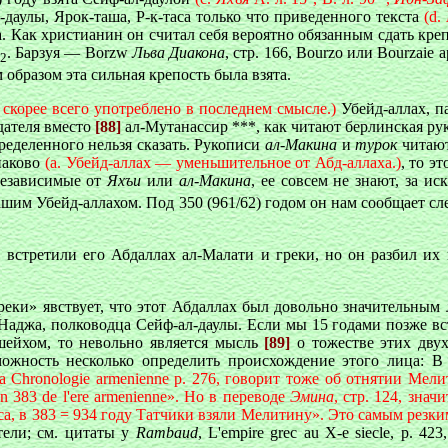
даулы, Ярок-таша, Р-к-таса только что приведенного текста
(d.
а. Как христианин он считал себя вероятно обязанным сдать кре
. Барзуя —
Borzw
Льва Диакона
, стр. 166,
Bourzo и
ли Bourzaie 
2
 образом эта сильная крепость была взята.
ь скорее всего употреблено в последнем смысле.)
Убейд-аллах, п
дателя вместо
[88]
ал-Мутанассир ***, как читают берлинская р
ределенного нельзя сказать. Рукописи
ал-Макина
и
турок
читают
наково
(a. Убейд-аллах — уменьшительное от Абд-аллаха.)
, то э
 независимые от
Яхъи
или
ал-Макина
, ее совсем не знают, за и
ашим Убейд-аллахом. Под 350 (961/62) годом он нам сообщает 
 встретили его Абдаллах ал-Малати и греки, но он разбил их
еки» явствует, что этот Абдаллах был довольно значительным 
аджа, полководца Сейф-ал-даулы. Если мы 15 годами позже вст
шейхом, то невольно является мысль
[89]
о тожестве этих дв
ожность несколько определить происхождение этого лица: В
 la Chronologie armenienne p. 276, говорит тоже об отнятии Мели
s en 383 de l'ere armenienne». Но в переводе
Эмина
, стр. 124, зна
аса, в 383 = 934 году Татчики взяли Мелитину». Это самым резк
тели; см. цитаты у
Rambaud
, L'empire grec au X-е siecle, p. 423