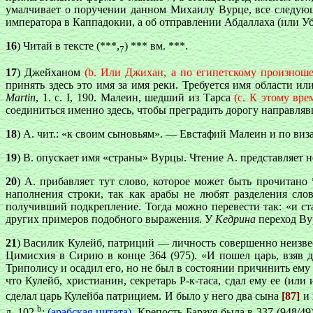
умалчивает о поручении данном Михаилу Вурце, все следу
императора в Каппадокии, a об отправлении Абдаллаха (или Убе
16
) Читай в тексте (***,
) *** вм. ***.
7
17
) Джейханом
(b. Или Джихан, a по египетскому произнош
принять здесь это имя за имя реки. Требуется имя области 
Martin
, 1. с. I, 190. Малеин, шедший из Тарса
(c. К этому вр
соединиться именно здесь, чтобы преградить дорогу направля
18
) А. чит.: «к своим сыновьям». — Евстафий Малеин и по виза
19
) B. опускает имя «страны» Вурцы. Чтение А. представляет 
20
) А. прибавляет тут слово, которое может быть прочитано 
наполнения строки, так как арабы не любят разделения сло
получивший подкрепление. Тогда можно перевести так: «и ст
других примеров подобного выражения. У
Кедрина
переход Ву
21
) Василик Кулейб, патриций — личность совершенно неизве
Цимисхия в Сирию в конце 364 (975). «И пошел царь, взяв д
Триполису и осадил его, но не был в состоянии причинить ему 
что Кулейб, христианин, секретарь Р-к-таса, сдал ему ее (или
сделал царь Кулейба патрицием. И было у него два сына
[87]
и
b
л. 102
:
(арабская цитата)
. Крепость Барзуя была в 337 (948/4