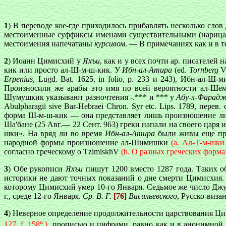
1
) В переводе кое-где приходилось прибавлять несколько слов
местоименные суффиксы именами существительными (нарицате
местоимения напечатаны
курсивом
. — В примечаниях как и в 
2
) Иоанн Цимисхий у
Яхъи
, как и у всех почти ар. писателей
кик или просто ал-Ш-м-ш-кик. У
Ибн-ал-Атира
(ed.
Tornberg
VI
Erpenius
, Lugd. Bat. 1625, in folio, p. 233 и 243), Ибн-ал-Ш
Произносили же арабы это имя по всей вероятности ал-Ше
Шумушкик указывают разночтения -.*** и *** у
Абу-л-Фарад
Abulpharagii sive Bar-Hebraei Chron. Syr etc. Lips. 1789, перев.
форма Ш-м-ш-кик — она представляет лишь произношение лит
Ша'бане (25 Авг.— 22 Сент. 963) греки напали на своего царя
шки». На вряд ли во время
Ибн-ал-Атира
были живы еще пред
народной формы произношение ал-Шимишки
(а. Ал-Т-м-шки
согласно греческому
o TzimiskhV
(b. О разных греческих форма
3
) Обе рукописи
Яхъи
пишут 1200 вместо 1287 года. Таких 
историки не дают точных показаний о дне смерти Цимисхия. 
которому Цимисхий умер 10-го Января. Седьмое же число Джу
г., среде 12-го Января.
Ср. В. Г.
[76]
Васильевского
, Русско-виза
4
) Неверное определение продолжительности царствования Ц
а
127, f. 158
.)
, прописью и цифрами, равно как и в анонимной