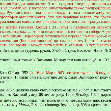
 взятия Багдада монголами. Это в сущности перевод истории
а
ся из
ал-Макина
, у которого заимствованы также распределение
ину
. Рукопись имеет значение потому, что она по-видимому че
рфография архаистическая. Что она черновая автора, это доказ
перва написал одно, затем во время спохватился, вычеркнул напи
я о взятии греками Эдессы в 331 (942) и перенесении нерукот
каз кончается так: .... «и они поместили его в главном соборе Ад
ыми чернилами. Переводчик механически перевел
ал-Макинов
«и он
завоевания (Константинополя) он там остался». Из этой замет
лить его время и может быть найти и его имя. В тех выписка
тийских делах (турецк. рукоп. Учебн. Отдел. Восточн. Язык. № 32
b
отнесенным только к Василию. Между тем наш автор (А. л. 19
,
 6-го Сафара 352
(b. 16-ое Марта 963 соответствует не 6-ому, а
стантин. И были они малолетние дети; было Василию от роду се
илий».
аря 976 г. должно было быть несколько менее 20 лет, а Констан
ано, что Василий умер, 68 лет от роду, 12-го Декабря 1025, цар
из другого источника, чем показания о предыдущих царствов
. цитаты у
Muralt
, Essai de chronogr. byzant. стр. 598 и кроме того