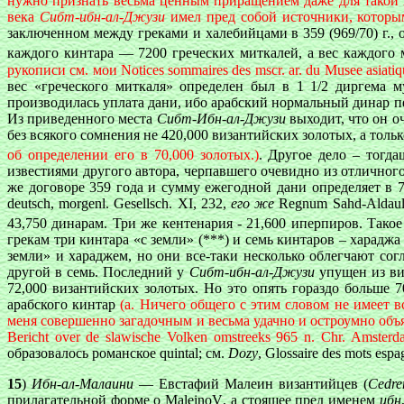
нужно признать весьма ценным приращением даже для такой 
века
Сибт-ибн-ал-Джузи
имел пред собой источники, которым
заключенном между греками и халебийцами в 359 (969/70) г., 
каждого кинтара — 7200 греческих миткалей, a вес каждог
рукописи см. мои Notices sommaires des mscr. ar. du Musee asiatiq
вес «греческого миткаля» определен был в
1 1/2 д
иргема м
производилась уплата дани, ибо арабский нормальный динар п
Из приведенного места
Сибт-Ибн-ал-Джузи
выходит, что он о
без всякого сомнения не 420,000 византийских золотых, a толь
об определении его в 70,000 золотых.)
. Другое дело – тогд
известиями другого автора, черпавшего очевидно из отличног
же договоре 359 года и сумму ежегодной дани определяет в
deutsch, morgenl. Gesellsch. XI, 232,
его же
Regnum Sahd-Aldaulae
43,750 динарам. Три же кентенария - 21,600 иперпиров. Так
грекам три кинтара «с земли» (***) и семь кинтаров – харадж
земли» и хараджем, но они все-таки несколько облегчают со
другой в семь. Последний у
Сибт-ибн-ал-Джузи
упущен из вид
72,000 византийских золотых. Но это опять гораздо больше 7
арабского кинтар
(a. Ничего общего с этим словом не имеет 
меня совершенно загадочным и весьма удачно и остроумно объя
Bericht over de slawische Volken omstreeks 965 n. Chr. Amsterda
образовалось романское quintal; см.
Dozy
, Glossaire des mots espag
15
)
Ибн-ал-Малаини
— Евстафий Малеин византийцев (
Cedre
прилагательной форме
o MaleinoV
, a с
тоящее пред именем
ибн