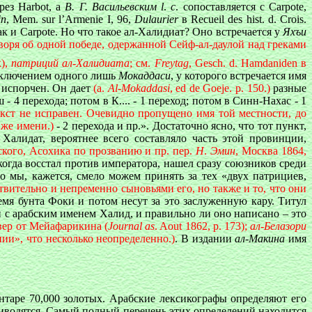
рез Harbot, a
B. Г. Васильевским
l
.
c
. сопоставляется с
Carpote
,
in
, Mem. sur l’Armenie I, 96,
Dulaurier
в Recueil des hist. d. Crois.
как и
Carpote
.
Но что такое ал-Халидиат? Оно встречается у
Яхъи
оворя об одной победе, одержанной Сейф-ал-даулой над греками
к),
патриций ал-Халидиата
; см.
Freytag
, Gesch. d. Hamdaniden в
исключением одного лишь
Мокаддаси
, у которого встречается имя
о испорчен. Он дает
(а.
Al-Mokaddasi
, ed de Goeje. p. 150.)
разные
перехода; потом в К.... - 1 переход; потом в Синн-Нахас - 1
текст не исправен. Очевидно пропущено имя той местности, до
 же имени.)
- 2 перехода и пр.». Достаточно ясно, что тот пункт,
алидат, вероятнее всего составляло часть этой провинции,
ского, Асохика по прозванию и пр. пер.
Н
.
Эмин
, Москва 1864,
когда восстал против императора, нашел сразу союзников среди
-то мы, кажется, смело можем принять за тех «двух патрициев,
йствительно и непременно сыновьями его, но также и то, что они
мя бунта Фоки и потом несут за это заслуженную кару. Титул
язи с арабским именем Халид, и правильно ли оно написано – это
евер от Мейафарикина (
Journal as
. Aout 1862, p. 173);
ал-Белазори
нии», что несколько неопределенно.)
. В издании
ал-Макина
имя
интаре 70,000 золотых. Арабские лексикографы определяют его
е приводятся. Самый полный перечень этих определений находится