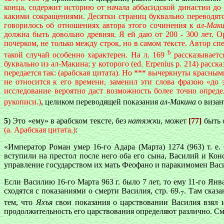
конца, содержит историю от начала аббасидской династии до
какими сокращениями. Десятки страниц буквально переводят
говорилось об отношениях автора этого сочинения к
ал-Мак
должна быть довольно древняя. Я ей даю от 200 - 300 лет. О
почерком, не только между строк, но в самом тексте. Автор с
b
такой случай особенно характерен. На л. 169
рассказываетс
буквально из ал-Макина; у которого (ed. Erpenius p. 214) расс
передается так: (арабская цитата). Но *** вычеркнуты красн
не относится к его времени, заменил эти слова фразою «до 
исследование вероятно даст возможность более точно опреде
рукописи.)
, целиком переводящей показания
ал-Макина
о визан
5
) Это «ему» в арабском тексте, без
натяжки
, может
[77]
быть 
(a. Арабская цитата.)
:
«Император Роман умер 16-го Адара (Марта) 1274 (963) т. е.
вступили на престол после него оба его сына, Василий и Кон
управление государством их мать Феофано и паракимомен Вас
Если Василию 16-го Марта 963 г. было 7 лет, то ему 11-го Янв
сходятся с показаниями о смерти Василия, стр. 69.
. Там сказ
7
тем, что
Яхъя
свои показания о царствовании Василия взял 
продолжительность его царствования определяют различно. См