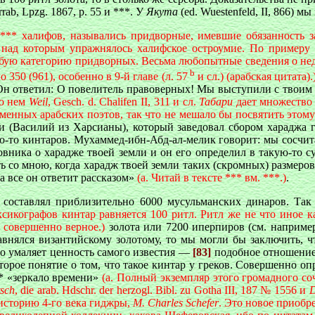
rrab, Lpzg.
1867, p. 55 и ***. У
Якута
(ed. Wuestenfeld, II, 866) м
ы 
*** халифов, назывались придворные, имевшие обязанность з
 над которым упражнялось халифское остроумие. По примеру
бую категорию придворных. Весьма любопытные сведения о недима
b
50 (961), особенно в 9-й главе (л. 57
и сл.) (арабская цитата).
? Он ответил: О повелитель правоверных! Мы выступили с твоим
 о нем
Weil
, Gesch. d. Chalifen II, 311 и сл.
Табари
дает множество 
еменных арабских поэтов, так что не мешало бы посвятить этом
ни (Василий из Харсианы), который заведовал сбором хараджа 
ько-то кинтаров. Мухаммед-ибн-Абд-ал-мелик говорит: мы сосчит
овника о харадже твоей земли и он его определил в такую-то 
ь со мною, когда харадж твоей земли таких (скромных) размеров. 
а все он ответит рассказом»
(a. Читай в тексте *** вм. ***.)
.
а составлял приблизительно 6000 мусульманских динаров. Та
ксикографов кинтар равняется 100 ритл. Ритл же не что иное к
 совершенно верное.)
золота или 7200 иперпиров (см. наприм
авнялся византийскому золотому, то мы могли бы заключить, чт
но умаляет ценность самого известия —
[83]
подобное отношение
торое понятие о том, что такое кинтар у греков. Совершенно о
* «зеркало времени»
(a. Полный экземпляр этого громадного со
tsch
, die arab. Hdschr. der herzogl. Bibl. zu Gotha III, 187 № 1556 и
D
 историю 4-го века гиджры,
M. Charles Schefer
. Это новое приобр