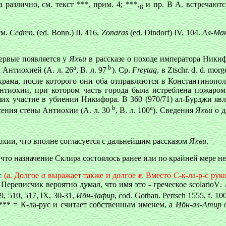
 различно, см. текст ***, прим. 4; ***,
и пр. В А. встречают
8
см.
Cedren
. (ed. Bonn.) II, 416,
Zonaras
(ed. Dindorf) IV, 104.
Ал-Ма
первые появляется у
Яхъи
в рассказе о походе императора Никиф
а
b
 Антиохией (А. л. 26
, В. л. 97
). Ср.
Freytag
, в Ztschr. d. d. mor
рама, после которого они оба отправляются в Константинополь
Антиохии, при котором часть города была истреблена пожаром
их участие в убиении Никифора. В 360 (970/71) ал-Бурджи явл
b
а
сения стены Антиохии (А. л. 30
, В. л. 100
). Сведения
Яхъи
о д
иохии, что вполне согласуется с дальнейшим рассказом
Яхъи
.
, что назначение Склира состоялось ранее или по крайней мере 
-с
(а. Долгое
a
выражает также и долгое
е
. Вместо С-к-ла-р-с рук
. Переписчик вероятно думал, что имя это - греческое
scolarioV
.
9, 510, 517, IX, 30-31,
Ибн-Зафир
, cod. Gothan. Pertsch 1555, f. 10
 *** = К-ла-рус и считает собственным именем, а
Ибн-ал-Атир
о