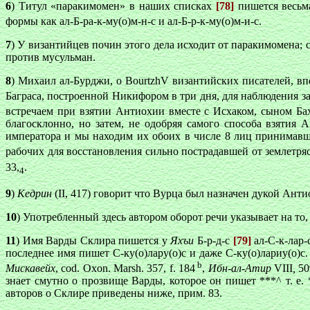
6
) Титул «паракимомен» в наших списках
[78]
пишется весьма
формы как ал-Б-ра-к-му(о)м-н-с и ал-Б-р-к-му(о)м-и-с.
7
) У византийцев почин этого дела исходит от паракимомена; 
против мусульман.
8
) Михаил ал-Бурджи,
o BourtzhV
в
изантийских писателей, в
Баграса, построенной Никифором в три дня, для наблюдения за
встречаем при взятии Антиохии вместе с Исхаком, сыном Бах
благосклонно, но затем, не одобряя самого способа взятия 
императора и мы находим их обоих в числе 8 лиц принимавш
рабочих для восстановления сильно пострадавшей от землетря
33,
.
4
9
)
Кедрин
(II, 417) говорит что Вурца был назначен дукой Ант
10
) Употребленный здесь автором оборот речи указывает на то
11
) Имя Варды Склира пишется у
Яхъи
Б-р-д-с
[79]
ал-С-к-лар
последнее имя пишет С-ку(о)лару(о)с и даже С-ку(о)лариу(о)с
b
Мискавейх
, cod. Oxon. Marsh. 357, f. 184
,
Ибн-ал-Атир
VIII
,
50
знает смутно о прозвище Варды, которое он пишет ***^ т. е.
авторов о Склире приведены ниже, прим. 83.