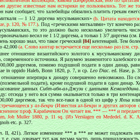
великолепной коллекции, какова Шеферовская, ибо по цитатам
и другие известные нам историки не пользовались. Тот же то
он нам сообщает, что халебийцы обязались платить грекам ежег
о миткаля —
1 1/2
диргема мусульманских»
(b. Цитата находитс
ue, p. 120, № 177.)
. Под «греческими миткалями» тут конечно ра
усульманских, то это должно было несколько увеличить числ
ервоначально весил не
1 1/2
диргема, a только 1 3/7 диргема (см.
чень хорошо знал, что такое греческий
[84]
кентенарий. Тем боле
ко 42,000
(a. Слово кинтар встречается еще несколько раз (см. стр.
ашнее отношение византийского золотого к мусульманскому ди
о, современного источника. Я разумею знаменитого халебского
 700,000 диргемов, помимо подушной подати в один динар, ра
 in oppido Haleb, Bonn 1820, p. 7, и ср.
Leo Diac
. ed. Hase, p
ое отношение иперпира к динару совершенно невозможно. По с
а (поземельной подати), кроме подушной подати в один динар. Х
гласование данных
Сибт-ибн-ал-Джузи
с данными
Кемаледдина
у: отсюда у него вся сумма оказывается только в три кентенари
00,000 диргемов, так что все-таки в одной из цифр у
Яхъи
ил
встречающееся у
ал-Бекри
(Известия ал-Бекри и других авторов о 
сненное проф. Карабачеком Он читает вм. *** — *** и передает 
m, Joh Muller 1880, p. 11 sq. (
Из Verslagen en Mededel. d. K. Ak
nols etc. p. 327.
n
. II, 421). Легкое изменение *** в *** не может подлежать
, т. е. сын, означает тут, как весьма часто, лишь принадлежно