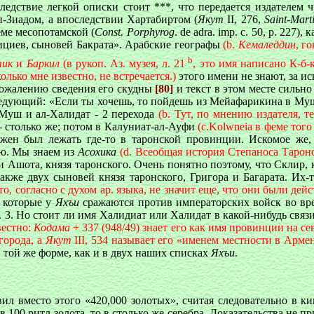
едствие легкой описки стоит ***, что передается издателем ч
н-Зиадом, a впоследствии Хартабиртом (
Якут
II, 276,
Saint-Mart
ме месопотамской (
Const. Porphyrog
. de adra. imp. c. 50, p. 227), 
рициев, сыновей Бакрата». Арабские географы
(b.
Кемаледдин
, г
b
тик
и
Баркил
(в рукоп. Аз. музея, л. 21
, это имя написано К-б-
сколько мне известно, не встречается.)
этого имени не знают, за 
 сожалению сведения его скудны
[80]
и текст в этом месте сильн
ющий: «Если ты хочешь, то пойдешь из Мейафарикина в Муш - 4 
 Муш и ал-Халидат - 2 перехода
(b. Тут, по мнению издателя, 
 - столько же; потом в Калуниат-ал-Ауфи
(c
.
Kolwneia
в
феме того
ен был лежать где-то в таронской провинции. Искомое же, Х
ью. Мы знаем из
Асохика
(d. Всеобщая история Степаноса Тарон
и Ашота, князя таронского. Очень понятно поэтому, что Склир, 
 также двух сыновей князя таронского, Григора и Багарата. Их
то, согласно с духом ар. языка, не значит еще, что они были де
, которые у
Яхъи
сражаются против императорских войск во вре
. 1. 3. Но стоит ли имя Халидиат или Халидат в какой-нибудь св
вестно:
Кодама
+ 337 (948/49) знает его как имя провинции на с
города, a
Якут
III, 534 называет его «именем местности в Арме
 той же форме, как и в двух наших списках
Яхъи
.
вил вместо этого «420,000 золотых», считая следовательно в к
 то в 100 ритл золота, то в столько же серебра. Доказательства н