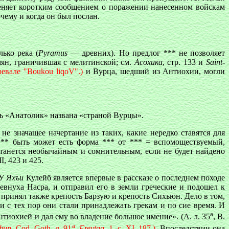
меняет коротким сообщением о поражении нанесенном войскам
чему и когда он был послан.
лько река (
Pyramus
— древних). Но предлог *** не позволяет
мян, граничившая с мелитинской; см.
Асохика
, стр. 133 и
Saint-
ревале "
Boukou liqoV
".)
и Вурца, шедший из Антиохии, могли
сть «Анатолик» названа «страной Вурцы».
не значащее начертание из таких, какие нередко ставятся для
 *** быть может есть форма *** от *** = вспомоществуемый,
станется необычайным и сомнительным, если не будет найдено
II, 423 и 425.
 У
Яхъи
Кулейб является впервые в рассказе о последнем походе
евнуха Насра, и отправил его в земли греческие и подошел к
И принял также крепость Барзую и крепость Сихъюн. Дело в том,
и с тех пор они стали принадлежать грекам и по сие время. И
а
нтиохией и дал ему во владение большое имение». (А. л. 35
, В.
а
фир
, Cod. Goth. л. 91
.
Freytag
, 1. с. XI, 187.)
. Впоследствии она