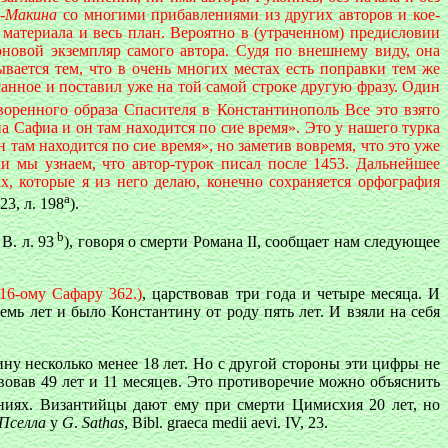
л-Макина
со многими прибавлениями из других авторов и кое-
 материала и весь план. Вероятно в (утраченном) предисловии
рновой экземпляр самого автора. Судя по внешнему виду, она
ывается тем, что в очень многих местах есть поправки тем же
санное и поставил уже на той самой строке другую фразу. Один
воренного образа Спасителя в Константинополь Все это взято
жиа Сафиа и он там находится по сие время». Это у нашего турка
 там находится по сие время», но заметив вовремя, что это уже
ки мы узнаем, что автор-турок писал после 1453. Дальнейшее
х, которые я из него делаю, конечно сохраняется орфография
а
3, л. 198
).
b
 В. л. 93
), говоря о смерти Романа II, сообщает нам следующее
 16-ому Сафару 362.)
, царствовав три года и четыре месяца. И
мь лет и было Константину от роду пять лет. И взяли на себя
тину несколько менее 18 лет. Но с другой стороны эти цифры не
ствовав 49 лет и 11 месяцев. Это противоречие можно объяснить
аниях. Византийцы дают ему при смерти Цимисхия 20 лет, но
Пселла
у
G
.
Sathas
, Bibl. graeca medii aevi. IV, 23.