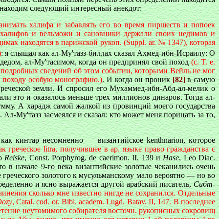
находим следующий интересный анекдот:
анимать халифа и забавлять его во время пиршеств и попоек
 халифов и вельможи и сановники держали своих недимов и
х находятся в парижской рукоп. (Suppl. ar. № 1347), которая
)
: я слышал как ал-Му'тазз-биллах сказал Ахмед-ибн-Исраилу: О
 дедом, ал-Му'тасимом, когда он предпринял свой поход
(c. T. e.
подробных сведений об этом событии, которыми Вейль не мог
у походу особую монографию.)
. И когда он проник
[82]
в самую
греческой земли. И спросил его Мухаммед-ибн-Абд-ал-мелик о
али это и оказалось меньше трех миллионов динаров. Тогда ал-
сумму. А харадж самой жалкой из провинций моего государства
Ал-Му'тазз засмеялся и сказал: кто может меня порицать за то,
к как кинтар несомненно — византийское
kenthnarion
, к
оторое
ак греческое
litra
, п
олучившее в ар. языке право гражданства с
ер
Reiske
, Const. Porphyrog. de caerimon. II, 139 и
Hase
, Leo Diac.
о в начале 9-го века византийские золотые чеканились очень
 греческого золотого к мусульманскому мало вероятно — но во
пределенно и ясно выражается другой арабский писатель,
Сибт-
чинения сколько мне известно нигде не сохранился. Отдельные
ozy
, Catal. cod. or. Bibl. academ. Lugd. Batav. II, 147. В последнее
етение неутомимого собирателя восточн. рукописных сокровищ