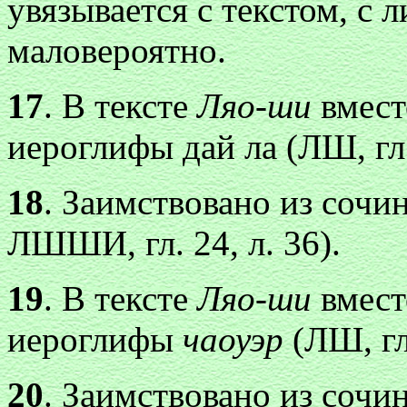
увязывается с текстом, с
маловероятно.
17
. В тексте
Ляо-ши
вмест
иероглифы дай ла (ЛШ, гл. 
18
. Заимствовано из соч
ЛШШИ, гл. 24, л. 36).
19
. В тексте
Ляо-ши
вмест
иероглифы
чаоуэр
(ЛШ, гл.
20
. Заимствовано из соч