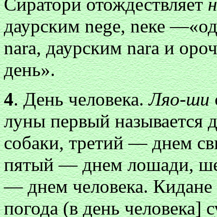
Сиратори отождествляет
даурским nege, nеке —«од
nаrа, даурским nаrа и оро
день».
4
. День человека.
Ляо-ши
луны первый называется 
собаки, третий — днем с
пятый — днем лошади, ше
— днем человека. Кидане г
погода (в день человека] 