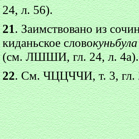
24, л. 56).
21
. Заимствовано из соч
киданьское слово
куньбула
(см. ЛШШИ, гл. 24, л. 4а).
22
. См. ЧЦЦЧЧИ, т. 3, гл. 