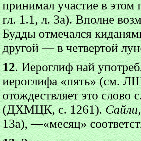
принимал участие в этом 
гл. 1.1, л. 3а). Вполне в
Будды отмечался киданями
другой — в четвертой лун
12
. Иероглиф най употре
иероглифа «пять» (см. ЛШ,
отождествляет это слово с
(ДХМЦК, с. 1261).
Сайли,
13а), —«месяц» соответст