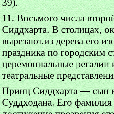
39).
11
. Восьмого числа втор
Сиддхарта. В столицах, ок
вырезают.из дерева его и
праздника по городским с
церемониальные регалии 
театральные представлени
Принц Сиддхарта — сын к
Суддходана. Его фамилия 
достижение прозрения его