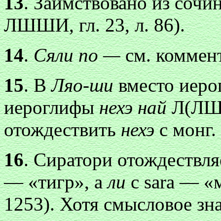
13
. Заимствовано из соч
ЛШШИ, гл. 23, л. 86).
14
.
Сяли по —
см. коммент
15
. В
Ляо-ши
вместо иер
иероглифы
нехэ
най
Л(ЛШ, 
отождествить
нехэ
с монг.
16
. Сиратори отождествл
— «тигр», а
ли
с sara — «
1253). Хотя смысловое зн