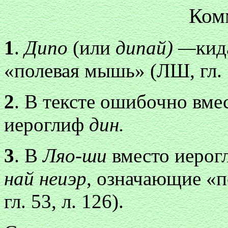
Ком
1
.
Дипо
(или
дипай) —
кид
«полевая мышь» (ЛШ, гл. 1
2
. В тексте ошибочно вме
иероглиф
дин.
3
. В
Ляо-ши
вместо иерог
най неиэр
, означающие «п
гл. 53, л. 126).