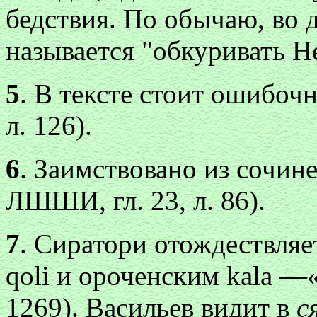
бедствия. По обычаю, во 
называется "обкуривать Не
5
. В тексте стоит ошибочн
л. 126).
6
. Заимствовано из сочин
ЛШШИ, гл. 23, л. 86).
7
. Сиратори отождествля
qoli и ороченским kаlа 
1269). Васильев видит в
с