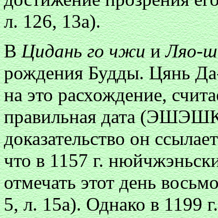
л. 126, 13а).
В
Цидань го чжи
и
Ляо-ш
рождения Будды. Цянь Да
на это расхождение, счита
правильная дата (ЭШЭШКИ,
доказательство он ссылае
что в 1157 г. нюйчжэньск
отмечать этот день восьм
5, л. 15а). Однако в 1199