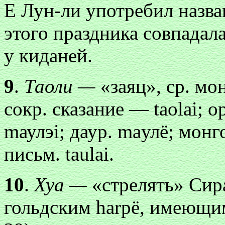
Е Лун-ли употребил назв
этого праздника совпадал
у киданей.
9
.
Таоли —
«заяц», ср. мон
сокр. сказание — taolai; 
mаулэi; даур. maулё; монгор
письм. taulai.
10
.
Хуа —
«стрелять» Сира
гольдским harрё, имеющи