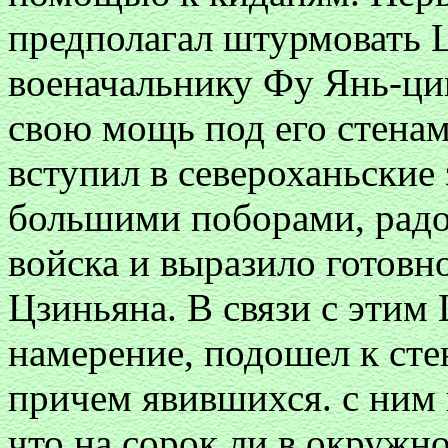
предполагал штурмовать 
военачальнику Фу Янь-ци
свою мощь под его стенам
вступил в североханьские 
большими поборами, радо
войска и выразило готовн
Цзиньяна. В связи с этим
намерение, подошел к сте
причем явившихся. с ним 
что на сорок ли в окружн