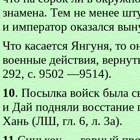
знамена. Тем не менее шту
и император оказался вы
Что касается Янгуня, то о
военные действия, вернут
292, с. 9502 —9514).
10
. Посылка войск была св
и Дай подняли восстание 
Хань (ЛШ, гл. 6, л. 3а).
11
.Синькоу — горный про