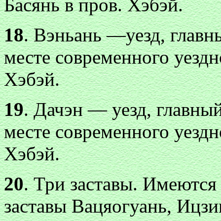
Басянь в пров. Хэбэй.
18
. Вэньань —уезд, главн
месте современного уездн
Хэбэй.
19
. Дачэн — уезд, главны
месте современного уездн
Хэбэй.
20
. Три заставы. Имеютс
заставы Вацяогуань, Ицзи