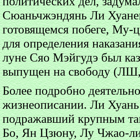
политических дел, задумал
Сюаньчжэндянь Ли Хуанем
готовящемся побеге, Му-ц
для определения наказания
луне Сяо Мэйгудэ был каз
выпущен на свободу (ЛШ, г
Более подробно деятельно
жизнеописании. Ли Хуань
подражавший крупным тан
Бо, Ян Цзюну, Лу Чжао-ли