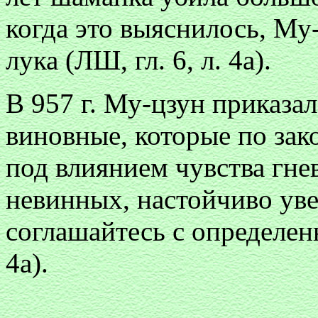
когда это выяснилось, Му-
лука (ЛШ, гл. 6, л. 4а).
В 957 г. Му-цзун приказал
виновные, которые по зак
под влиянием чувства гне
невинных, настойчиво уве
соглашайтесь с определен
4а).