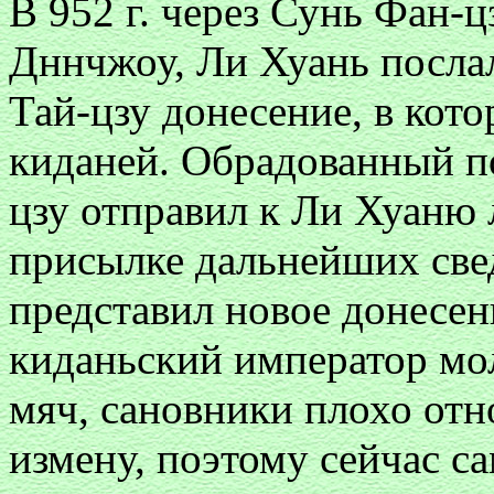
В 952 г. через Сунь Фан-ц
Дннчжоу, Ли Хуань посла
Тай-цзу донесение, в кото
киданей. Обрадованный п
цзу отправил к Ли Хуаню 
присылке дальнейших све
представил новое донесен
киданьский император мол
мяч, сановники плохо от
измену, поэтому сейчас с