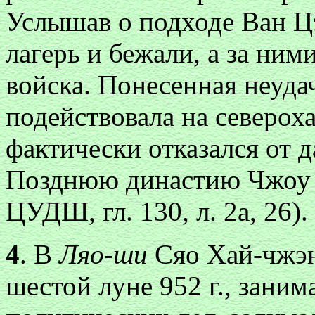
Услышав о подходе Ван Ц
лагерь и бежали, а за ним
войска. Понесенная неуда
подействовала на северох
фактически отказался от 
Позднюю династию Чжоу (
ЦУДШ, гл. 130, л. 2а, 26).
4
. В
Ляо-ши
Сяо Хай-чжэн
шестой луне 952 г., заним