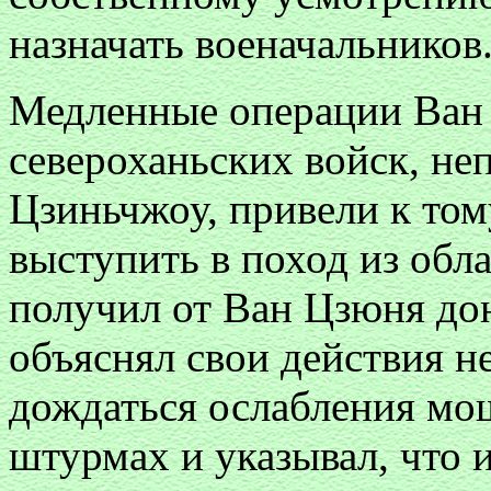
назначать военачальников
Медленные операции Ван 
североханьских войск, н
Цзиньчжоу, привели к том
выступить в поход из обл
получил от Ван Цзюня дон
объяснял свои действия н
дождаться ослабления м
штурмах и указывал, что и