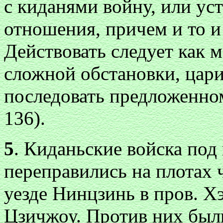
с киданями войну, или ус
отношения, причем и то и
Действовать следует как м
сложной обстановки, цари
последовать предложенному
136).
5
. Киданьские войска по
переправились на плотах 
уезде Нинцзинь в пров. Хэ
Цзичжоу. Против них были