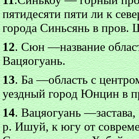
пятидесяти пяти ли к севе
города Синьсянь в пров. 
12
. Сюн —название облас
Вацяогуань.
13
. Ба —область с центро
уездный город Юнцин в пр
14
. Вацяогуань —застава,
р. Ишуй, к югу от соврем