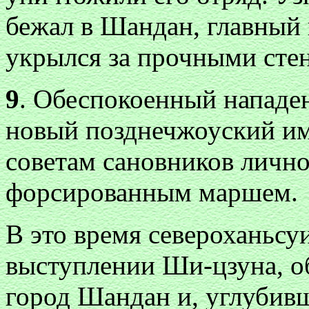
бежал в Шандан, главный 
укрылся за прочными стена
9
. Обеспокоенный нападе
новый позднечжоуский и
советам сановников лично
форсированным маршем.
В это время североханьсу
выступлении Ши-цзуна, о
город Шандан и, углубивш