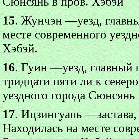
Сюнсянь в пров. Хэбэй
15
. Жунчэн —уезд, главны
месте современного уездн
Хэбэй.
16
. Гуин —уезд, главный 
тридцати пяти ли к север
уездного города Сюнсянь 
17
. Ицзингуапь —застава,
Находилась на месте совр