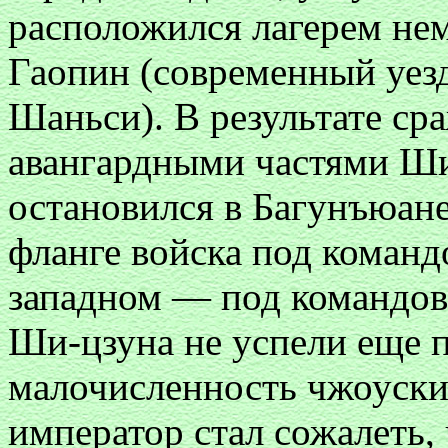
расположился лагерем не
Гаопин (современный уезд
Шаньси). В результате с
авангардными частями Ши
остановился в Багунъюане
фланге войска под команд
западном — под командов
Ши-цзуна не успели еще п
малочисленность чжоуски
император стал сожалеть