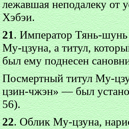
лежавшая неподалеку от у
Хэбэи.
21
. Император Тянь-шунь
Му-цзуна, а титул, котор
был ему поднесен сановника
Посмертный титул Му-цз
цзин-чжэн» — был установл
56).
22
. Облик Му-цзуна, нари