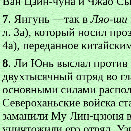
Ван Цзин-чуна и Чжао Сы
7
. Янгунь —так в
Ляо-ши
л. 3а), который носил про
4а), переданное китайски
8
. Ли Юнь выслал против 
двухтысячный отряд во гл
основными силами распол
Североханьские войска ст
заманили Му Лин-цзюня в
уничтожили его отряд. Уз