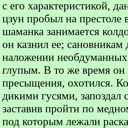
с его характеристикой, д
цзун пробыл на престоле в
шаманка занимается колдо
он казнил ее; сановникам 
наложении необдуманных 
глупым. В то же время он 
пресыщения, охотился. Ко
дикими гусями, запоздал с
заставив пройти по медно
под которым лежали раска