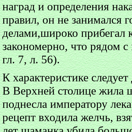
наград и определения нак
правил, он не занимался 
делами,широко прибегал к
закономерно, что рядом с
гл. 7, л. 56).
К характеристике следует
В Верхней столице жила ш
поднесла императору лека
рецепт входила желчь, взя
лет шаманка убила большо