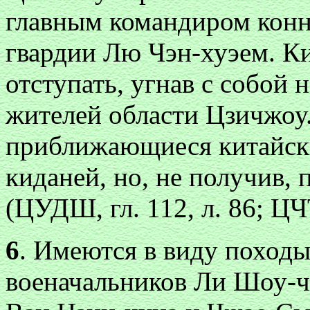
главным командиром конн
гвардии Лю Чэн-хуэем. К
отступать, угнав с собой 
жителей области Цзичжоу
приближающиеся китайские
киданей, но, не получив,
(ЦУДШ, гл. 112, л. 86; ЦЧТ
6
. Имеются в виду поход
военачальников Ли Шоу-чжэ