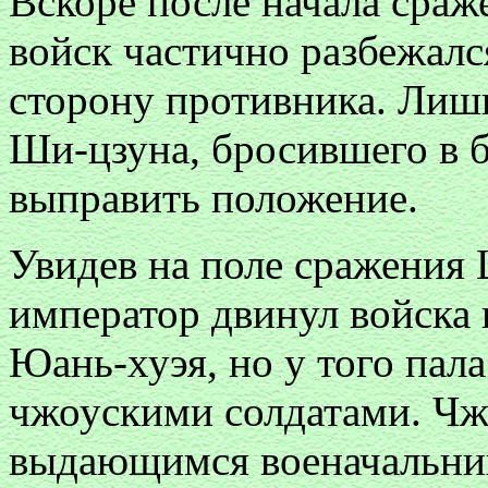
Вскоре после начала сра
войск частично разбежалс
сторону противника. Лиш
Ши-цзуна, бросившего в б
выправить положение.
Увидев на поле сражения 
император двинул войска
Юань-хуэя, но у того пала
чжоускими солдатами. Чж
выдающимся военачальник