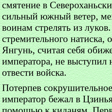
смятение в Североханьски
сильный южный ветер, м
воинам стрелять из луков.
стремительного натиска, о
Янгунь, считая себя обиж
императора, не выступил 
отвести войска.
Потерпев сокрушительное
император бежал в Цзинья
помощью к киданям. Пер