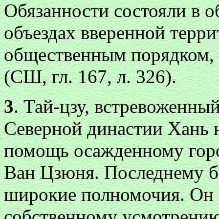
Обязанности состояли в о
объездах вверенной терри
общественным порядком, 
(СШ, гл. 167, л. 326).
3
. Тай-цзу, встревоженны
Северной династии Хань н
помощь осажденному горо
Ван Цзюня. Последнему б
широкие полномочия. Он 
собственному усмотрению