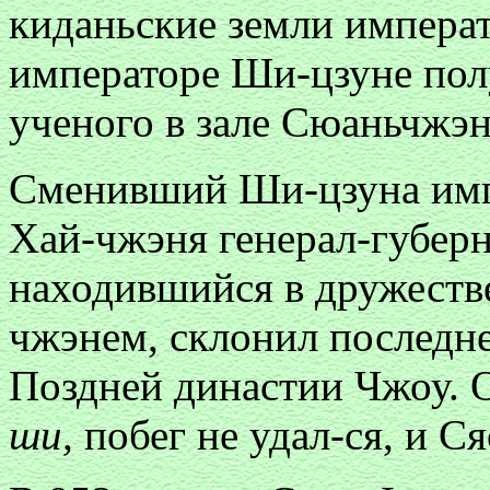
киданьские земли импера
императоре Ши-цзуне пол
ученого в зале Сюаньчжэн
Сменивший Ши-цзуна имп
Хай-чжэня генерал-губер
находившийся в дружеств
чжэнем, склонил последне
Поздней династии Чжоу. О
ши,
побег не удал-ся, и С