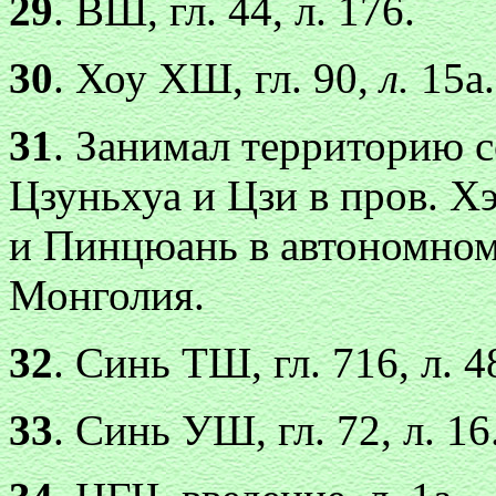
29
. ВШ, гл. 44, л. 176.
30
. Хоу ХШ, гл. 90,
л.
15а.
31
. Занимал территорию 
Цзуньхуа и Цзи в пров. Х
и Пинцюань в автономном
Монголия.
32
. Синь ТШ, гл. 716, л. 4
33
. Синь УШ, гл. 72, л. 16