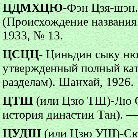
ЦДМХЦЮ
-Фэн Цзя-шэн
(Происхождение названия
1933, № 13.
ЦСЦЦ
- Циньдин сыку н
утвержденный полный кат
разделам). Шанхай, 1926.
ЦТШ
(или Цзю ТШ)-Лю С
история династии Тан). — 
ЦУДШ
(или Цзю УШ)-Сю