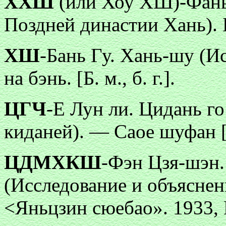
ХХШ
(или Хоу ХШ)-Фань
Поздней династии Хань). Бо-
ХШ
-Бань Гу. Хань-шу (И
на бэнь. [Б. м., б. г.].
ЦГЧ
-Е Лун ли. Цидань го
киданей). — Саое шуфан [Б.
ЦДМХКШ
-Фэн Цзя-шэн
(Исследование и объяснен
<Яньцзин сюебао». 1933,