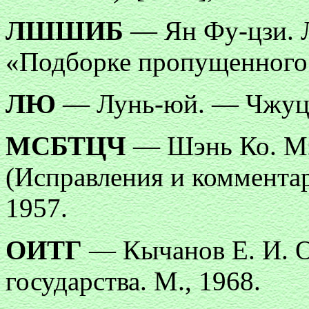
ЛШШИБ
— Ян Фу-цзи. 
«Подборке пропущенного в
ЛЮ
— Лунь-юй. — Чжуцзы
МСБТЦЧ
— Шэнь Ко. Мэ
(Исправления и коммента
1957.
ОИТГ
— Кычанов Е. И. О
государства. М., 1968.