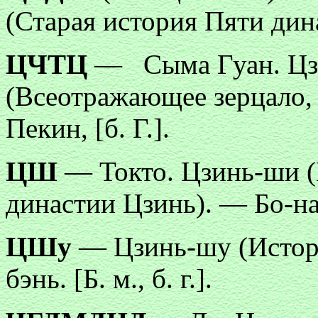
(Старая история Пяти династ
ЦЧТЦ
— Сыма Гуан. Цз
(Всеотражающее зерцало,
Пекин, [б. Г.].
ЦШ
— Токто. Цзинь-ши (
династии Цзинь). — Бо-на бэ
ЦШу
— Цзинь-шу (Истори
бэнь. [Б. м., б. г.].