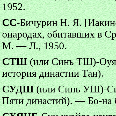
1952.
СС
-Бичурин Н. Я. [Иакин
онародах, обитавших в Ср
М. — Л., 1950.
СТШ
(или Синь ТШ)-Оуя
история династии Тан). — Бо
СУДШ
(или Синь УШ)-Си
Пяти династий). — Бо-на бэн