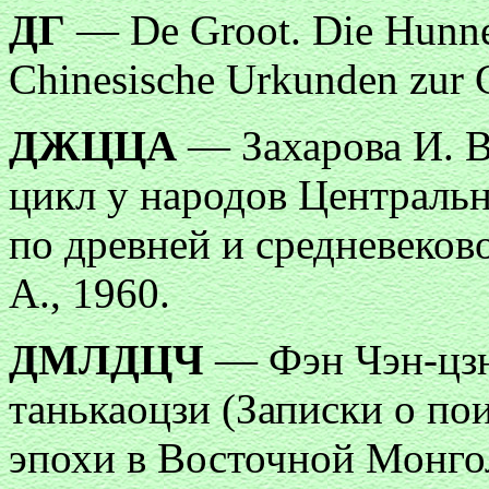
ДГ
— De Groot. Die Hunnen 
Chinesische Urkunden zur G
ДЖЦЦА
— Захарова И. 
цикл у народов Централь
по древней и средневеков
А., 1960.
ДМЛДЦЧ
— Фэн Чэн-цзю
танькаоцзи (Записки о по
эпохи в Восточной Монго