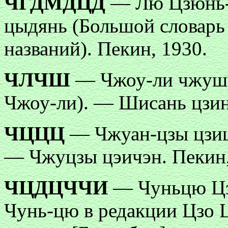
ЧГДМДЦД
— Лю Цзюнь-
цыдянь (Большой словарь
названий). Пекин, 1930.
ЧЛЧШ
— Чжоу-ли чжушу
Чжоу-ли). — Шисань цзин
ЧЦЦЦ
— Чжуан-цзы цзицз
— Чжуцзы цэичэн. Пекин,
ЧЦДЦЧЧИ
— Чуньцю Цз
Чунь-цю в редакции Цзо 