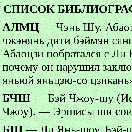
СПИСОК БИБЛИОГР
АЛМЦ
— Чэнь Шу. Абаоц
чжэнянь дити бэймэн сянг
Абаоцзи побратался с Ли 
почему он нарушил закл
яньюй яньцзю-со цзикань».
БЧШ
— Бэй Чжоу-шу (Ис
Чжоу). — Эршисы ши соин
БШ
— Ли Янь-шоу. Бэй-ш