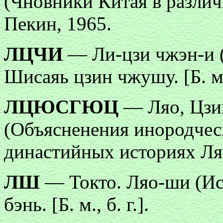
(Чновники Китая в различ
Пекин, 1965.
ЛЦЧИ
— Ли-цзи чжэн-и (
Шисаяь цзин чжушу. [Б. м.,
ЛЦЮСГЮЦ
— Ляо, Цзи
(Объясненения инородчес
династийных историях Ляо, 
ЛШ
— Токто. Ляо-ши (Ис
бэнь. [Б. м., б. г.].