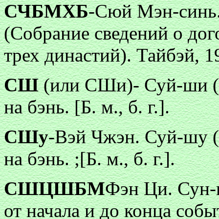
СЧБМХБ
-Сюй Мэн-синь.
(Собрание сведений о дог
трех династий). Тайбэй, 1
СШ
(или СШи)- Суй-ши (
на бэнь. [Б. м., б. г.].
СШу
-Вэй Чжэн. Суй-шу 
на бэнь. ;[Б. м., б. г.].
СШЦШБМ
Фэн Ци. Сун-
от начала и до конца соб