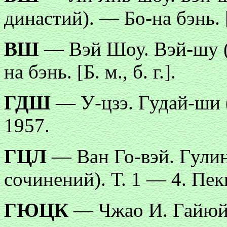
династий). — Бо-на бэнь. [Б
ВШ
— Вэй Шоу. Вэй-шу (
на бэнь. [Б. м., б. г.].
ГДШ
— У-цзэ. Гудай-ши 
1957.
ГЦЛ
— Ван Го-вэй. Гулин
сочинений). Т. 1 — 4. Пек
ГЮЦК
— Чжао И. Гайюй 