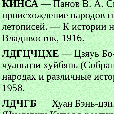
КИНСА
— Панов В. А. С
происхождение народов с
летописей. — К истории н
Владивосток, 1916.
ЛДГЦЧЦХЕ
— Цзяyь Бо-ц
чуаньцзи хуйбянь (Собра
народах и различные исто
1958.
ЛДЧГБ
— Хуан Бэнь-цзи.