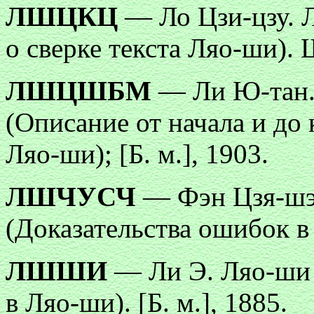
ЛШЦКЦ
— Ло Цзи-цзу. Л
о сверке текста Ляо-ши). 
ЛШЦШБМ
— Ли Ю-тан.
(Описание от начала и до
Ляо-ши); [Б. м.], 1903.
ЛШЧУСЧ
— Фэн Цзя-шэ
(Доказательства ошибок в
ЛШШИ
— Ли Э. Ляо-ши
в Ляо-ши). [Б. м.], 1885.