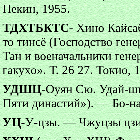
Пекин, 1955.
ТДХТБКТС
- Хино Кайса
то тинсё (Господство ген
Тан и военачальники гене
гакухо». Т. 26 27. Токио,
УДШЦ
-Оуян Сю. Удай-ши
Пяти династий»). — Бо-на бэ
УЦ
-У-цзы. — Чжуцзы цзи