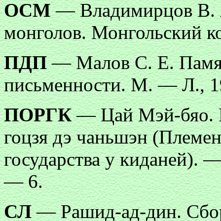
ОСМ
— Владимирцов В. 
монголов. Монгольский ко
ПДП
— Малов С. Е. Памя
письменности. М. — Л., 1
ПОРГК
— Цай Мэй-бяо. Ц
гоцзя дэ чаньшэн (Племен
государства у киданей). 
— 6.
СЛ
— Рашид-ад-дин. Сборн