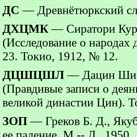
ДС
— Древнётюркский сло
ДХЦМК
— Сиратори Кура
(Исследование о народах 
23. Токио, 1912, № 12.
ДЦШЦШЛ
— Дацин Ши-
(Правдивые записи о деян
великой династии Цин). Т
ЗОП
— Греков Б. Д., Яку
ее падение. М.-- Л., 1950.