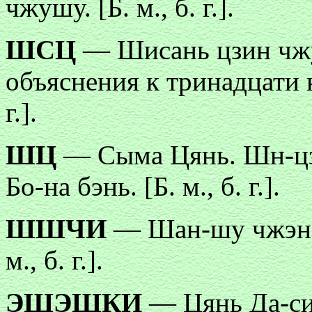
чжушу. [Б. м., б. г.].
ШСЦ
— Шисань цзин чж
объяснения к тринадцати к
г.].
ШЦ
— Сыма Цянь. Шн-цзи
Бо-на бэнь. [Б. м., б. г.].
ШШЧИ
— Шан-шу чжэн-и
м., б. г.].
ЭШЭШКИ
— Цянь Да-си