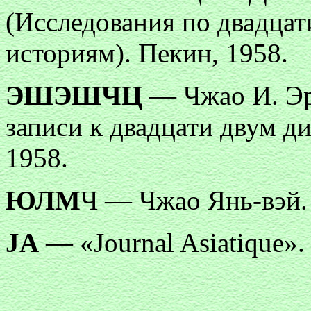
(Исследования по двадца
историям). Пекин, 1958.
ЭШЭШЧЦ
— Чжао И. Эр
записи к двадцати двум д
1958.
ЮЛМ
Ч — Чжао Янь-вэй.
JА
— «Journal Asiatiquе».