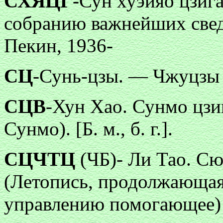
СХЯЦГ
-Сун хуэйяо цзиг
собранию важнейших свед
Пекин, 1936-
СЦ
-Сунь-цзы. — Чжуцзы 
СЦВ
-Хун Хао. Сунмо цзи
Сунмо). [Б. м., б. г.].
СЦЧТЦ
(ЧБ)- Ли Тао. Сю
(Летопись, продолжающая
управлению помогающее) [