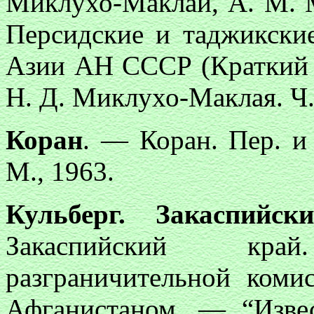
Миклухо-Маклай, А. М. М
Персидские и таджикски
Азии АН СССР (Краткий а
Н. Д. Миклухо-Маклая. Ч.
Коран
. — Коран. Пер. и
М., 1963.
Кульберг. Закаспийск
Закаспийский кр
разграничительной коми
Афганистаном. — “Извес