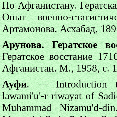
По Афганистану. Гератска
Опыт военно-статисти
Артамонова. Асхабад, 189
Арунова. Гератское во
Гератское восстание 17
Афганистан. М., 1958, с. 
Ауфи
. — Introduction 
lawami'u'-r riwayat of Sa
Muhammad Nizamu'd-din