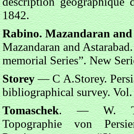
description geographique d
1842.
Rabinо. Mazandaran and
Mazandaran and Astarabad. 
memorial Series”. New Seri
Storey
— С A.Storeу. Persia
bibliographical survey. Vol
Тоmasсhek
. — W. Тоma
Topographiе von Persie