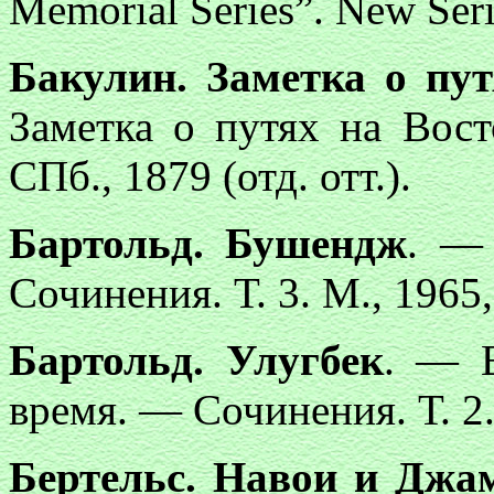
Memorial Series”. New Serie
Бакулин. Заметка о пут
Заметка о путях на Вос
СПб., 1879 (отд. отт.).
Бартольд. Бушендж
. —
Сочинения. Т. 3. М., 1965,
Бартольд. Улугбек
. — В
время. — Сочинения. Т. 2. 
Бертельс. Навои и Джа