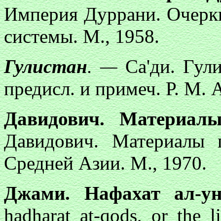
Империя Дуррани. Очерк
системы. М., 1958.
Гулистан
. —
Са'ди. Гули
предисл. и примеч. Р. М. 
Давидович. Материал
Давидович. Материалы 
Средней Азии. М., 1970.
Джами. Нафахат ал-ун
hadharat at-qods, or the 