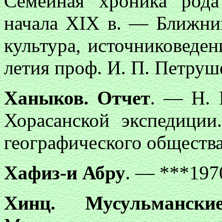
Семейная хроника род
начала XIX в. — Ближни
культура, источниковеден
летия проф. И. П. Петруше
Xаныков. Отчет
. — Н. 
Хорасанской экспедици
географического общества”
Xафиз-и Абру
. — ***1970
Xинц. Мусульманск