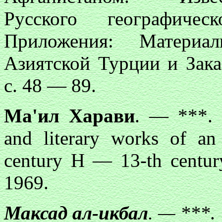
Русского географиче
Приложения: Материа
Азиятской Турции и Зака
с. 48 — 89.
Ма'ил Xарави
. — ***. 
and literary works of an 
century H — 13-th centur
1969.
Максад ал-икбал
. — ***
.