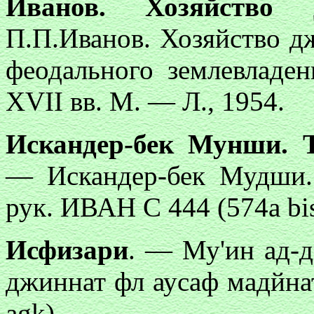
Иванов. Хозяйство 
П.П.Иванов. Хозяйство д
феодального землевлад
XVII вв. М. — Л., 1954.
Искандер-бек Мунши. Т
— Искандер-бек Мудши. 
рук. ИВАН С 444 (574а bis
Исфизари
. — Му'ин ад-д
джиннат фл аусаф мадйна
agk).