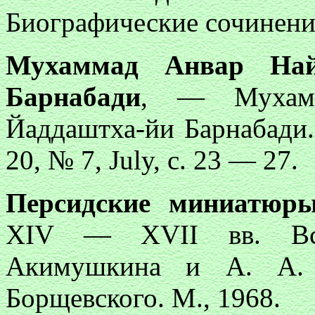
Биографические сочинения
Мухаммад Анвар Най
Барнабади
, — Мухамм
Йаддаштха-йи Барнабади.
20, № 7, July, с. 23 — 27.
Персидские миниатюр
XIV — XVII вв. Вст
Акимушкина и А. А. 
Борщевского. М., 1968.