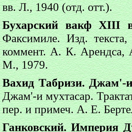
вв. Л., 1940 (отд. отт.).
Бухарский вакф XIII 
Факсимиле. Изд. текста, 
коммент. А. К. Арендса, 
М., 1979.
Вахид Табризи. Джам'-
Джам'-и мухтасар. Трактат
пер. и примеч. А. Е. Берте
Ганковский. Империя Д