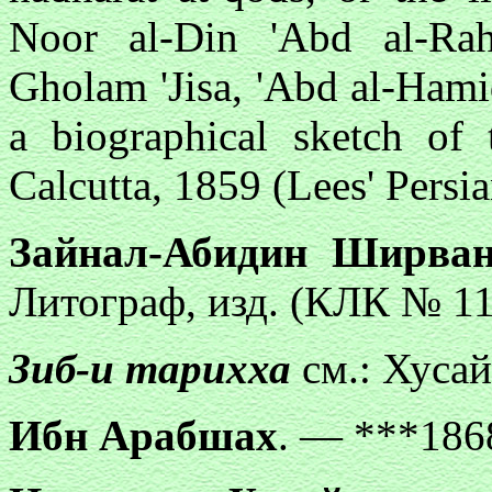
Noor al-Din 'Abd al-R
Gholam 'Jisa, 'Abd al-Hami
a biographical sketch of
Calcutta, 1859 (Lees' Persia
Зайнал-Абидин Ширвани
Литограф, изд. (КЛК № 11
Зиб-и тарихха
см.: Хуса
Ибн Арабшах
. — ***186