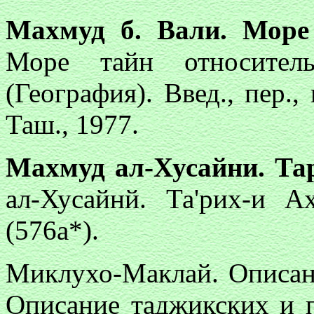
Махмуд б. Вали. Море
Море тайн относитель
(География). Введ., пер.,
Таш., 1977.
Махмуд ал-Хусайни. Та
ал-Хусайнй. Та'рих-и
(576а*).
Миклухо-Маклай. Описан
Описание таджикских и п