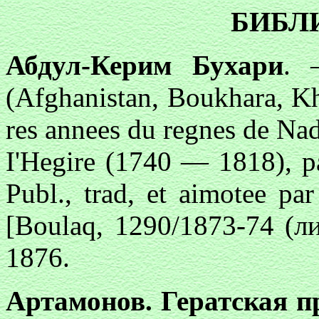
БИБЛ
Абдул-Керим Бухари
. 
(Afghanistan, Boukhara, Kh
res annees du regnes de Na
I'Hegire (1740 — 1818), p
Publ., trad, et aimotee pa
[Boulaq, 1290/1873-74 (лито
1876.
Артамонов. Гератская 