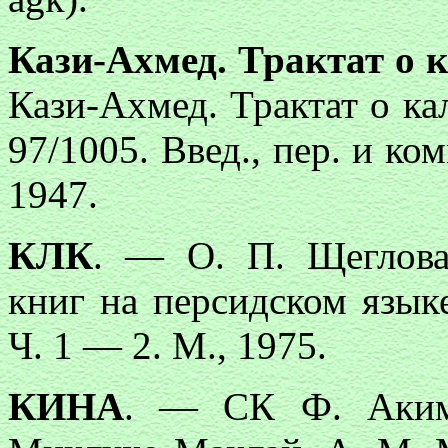
Кази-Ахмед. Трактат о 
Кази-Ахмед. Трактат о ка
97/1005. Введ., пер. и ком
1947.
КЛК
. — О. П. Щеглова
книг на персидском язы
Ч. 1 — 2. М., 1975.
КИНА
. — СК Ф. Аким