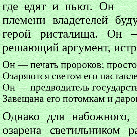
где едят и пьют. Он — 
племени владетелей бу
герой ристалища. Он 
решающий аргумент, истр
Он — печать пророков; прост
Озаряются светом его наставл
Он — предводитель государст
Завещана его потомкам и даров
Однако для набожного, 
озарена светильником 