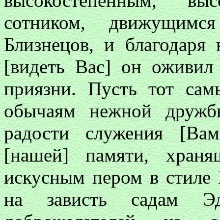
высокостепенным, выс
сотником, движущимся
Близнецов, и благодаря
[видеть Вас] он оживил
приязни. Пусть тот сам
обычаям нежной дружб
радости служения [Ва
[нашей] памяти, храня
искусным пером в стиле 
на зависть садам Э