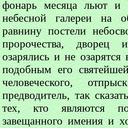
фонарь месяца льют и 
небесной галереи на 
равнину постели небосв
пророчества, дворец 
озарялись и не озарятся
подобным его святейше
человеческого, отпры
предводитель, так сказа
тех, кто являются по
завещанного имения и х