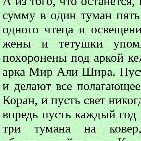
А из того, что останется
сумму в один туман пять
одного чтеца и освещени
жены и тетушки упомя
похоронены под аркой ке
арка Мир Али Шира. Пуст
и делают все полагающе
Коран, и пусть свет никог
впредь пусть каждый год 
три тумана на ковер