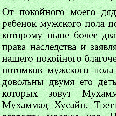
От покойного моего дя
ребенок мужского пола 
которому ныне более два
права наследства и заяв
нашего покойного благоче
потомков мужского пол
довольны двумя его дет
которых зовут Муха
Мухаммад Хусайн. Трет