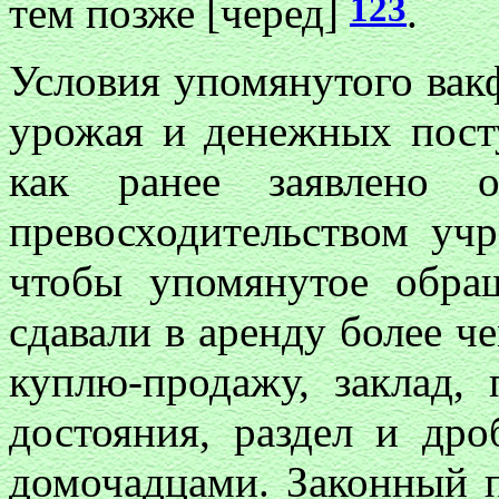
123
тем позже [черед]
.
Условия упомянутого вак
урожая и денежных пост
как ранее заявлено о
превосходительством учр
чтобы упомянутое обра
сдавали в аренду более че
куплю-продажу, заклад,
достояния, раздел и др
домочадцами. Законный п