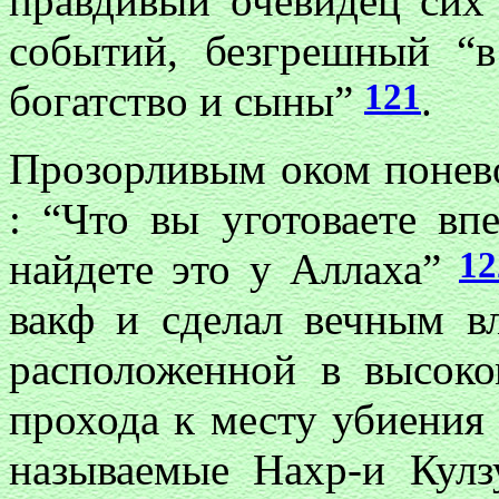
правдивый очевидец сих 
событий, безгрешный “в
121
богатство и сыны”
.
Прозорливым оком понево
: “Что вы уготоваете вп
12
найдете это у Аллаха”
вакф и сделал вечным в
расположенной в высок
прохода к месту убиения 
называемые Нахр-и Кулз