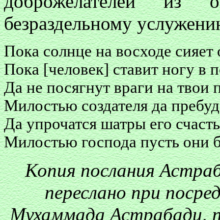
доброжелателей из 
безраздельному услужени
Пока солнце на восходе сияет 
Пока [человек] ставит ногу в 
Да не посягнут враги на твои
Милостью создателя да пребуд
Да упрочатся шатры его счасть
Милостью господа пусть они 
Копия послания Астраб
переслано при посре
Мухаммада Астрабади, 