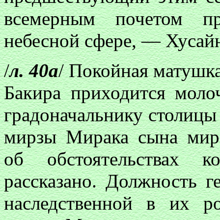
всемерным почетом пр
небесной сфере, — Хусай
/
л. 40а
/ Покойная матушк
Бакира приходится моло
градоначальнику столицы
мирзы Мирака сына мирз
об обстоятельствах к
рассказано. Должность г
наследственной в их р