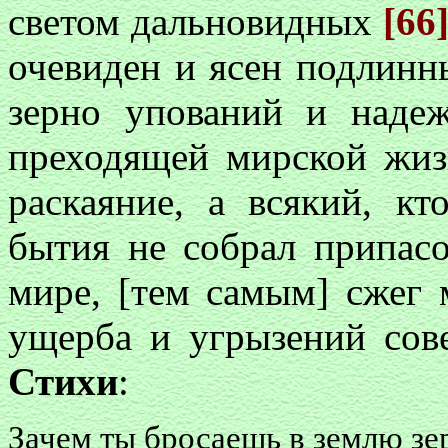
светом дальновидных
[66
очевиден и ясен подлинны
зерно упований и наде
преходящей мирской жиз
раскаяние, а всякий, к
бытия не собрал припас
мире, [тем самым] сжег 
ущерба и угрызений сове
Стихи
:
Зачем ты бросаешь в землю зер