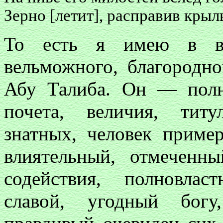
Зерно [летит], расправив крыл
То есть я имею в вид
вельможного, благородно
Абу Талиба. Он — полн
почета, величия, тит
знатных, человек приме
влиятельный, отмечен
содействия, полновлас
славой, угодный богу