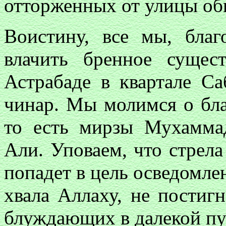
отторженных от улицы об
Воистину, все мы, благ
влачить бренное сущес
Астрабаде в квартале С
чинар. Мы молимся о благ
то есть мирзы Мухамм
Али. Уповаем, что стрел
попадет в цель осведомле
хвала Аллаху, не постиг
блуждающих в далекой пу