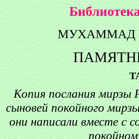
Библиотека
МУХAMМАД 
ПАМЯТН
Т
Копия послания мирзы 
сыновей покойного мирз
они написали вместе с 
покойном