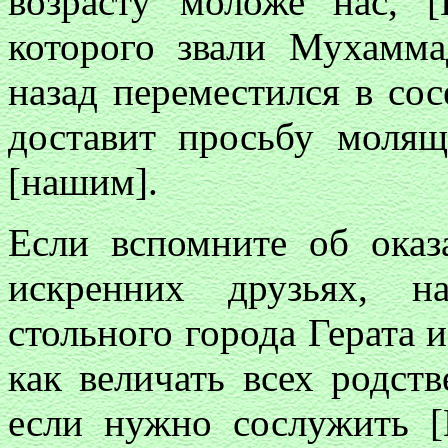
возрасту моложе нас, 
которого звали Мухамм
назад переместился в со
доставит просьбу моля
[нашим].
Если вспомните об ока
искренних друзьях, н
стольного города Герата 
как величать всех родств
если нужно сослужить [