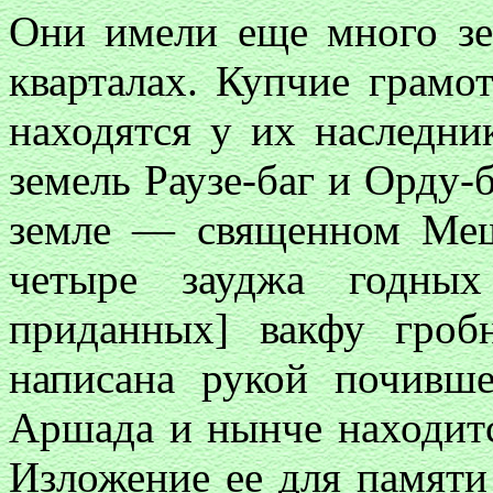
Они имели еще много зе
кварталах. Купчие грамо
находятся у их наследни
земель Раузе-баг и Орду-
земле — священном Меш
четыре зауджа годных
приданных] вакфу гроб
написана рукой почивш
Аршада и нынче находит
Изложение ее для памяти