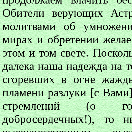
Обители верующих Астр
молитвами об умножен
мирах и обретении желае
этом и том свете. Поскол
далека наша надежда на 
сгоревших в огне жажд
пламени разлуки [с Вами
стремлений (о г
добросердечных!), то