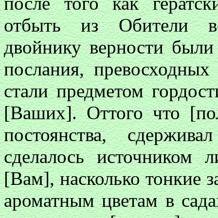
после того как гератс
отбыть из Обители ве
двойнику верности были
послания, превосходных
стали предметом гордост
[Ваших]. Оттого что [по
постоянства, сдержива
сделалось источником л
[Вам], насколько тонкие з
ароматным цветам в сада