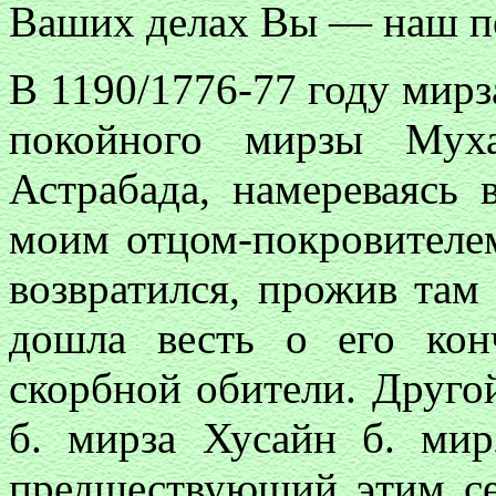
Ваших делах Вы — наш п
В 1190/1776-77 году мир
покойного мирзы Муха
Астрабада, намереваясь 
моим отцом-покровителем
возвратился, прожив там 
дошла весть о его ко
скорбной обители. Другой
б. мирза Хусайн б. ми
предшествующий этим се