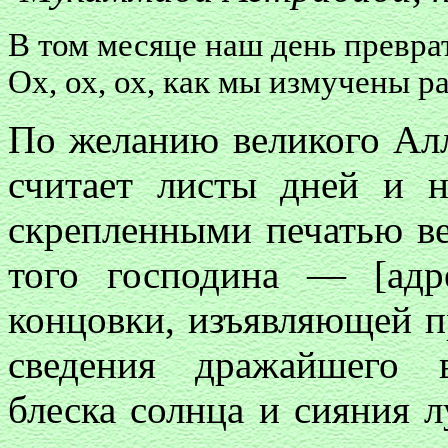
В том месяце наш день преврат
Ох, ох, ох, как мы измучены р
По желанию великого Алл
считает листы дней и н
скрепленными печатью ве
того господина — [адр
концовки, изъявляющей п
сведения дражайшего в
блеска солнца и сияния л