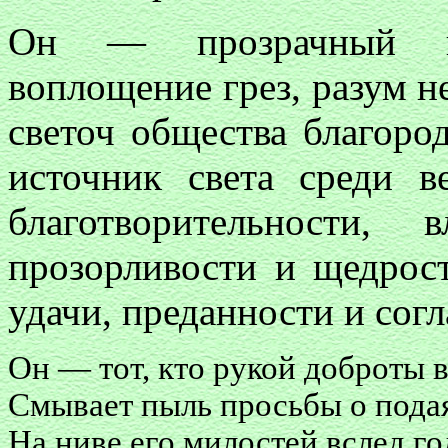
Он — прозрачный кр
воплощение грез, разум н
светоч общества благород
источник света среди в
благотворительности, 
прозорливости и щедрост
удачи, преданности и сог
Он — тот, кто рукой доброты 
Смывает пыль просьбы о подая
На ниве его милостей вслед г