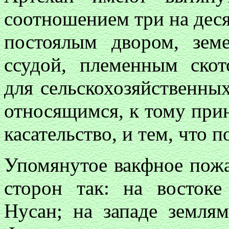
соотношением три на десят
постоялым двором, зем
ссудой, племенным ско
для сельскохозяйственных
относящимся, к тому пр
касательство, и тем, что 
Упомянутое вакфное пожа
сторон так: на восток
Нусан; на западе земля