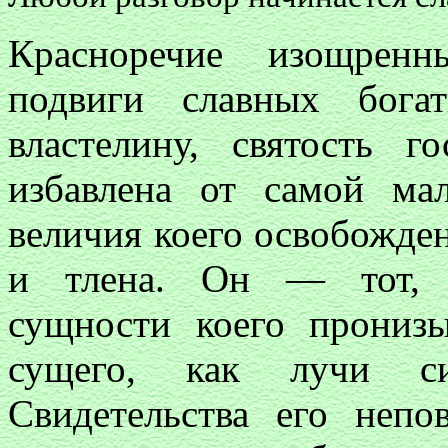
Красноречие изощренн
подвиги славных бога
властелину, святость г
избавлена от самой ма
величия коего освобожде
и тлена. Он — тот, д
сущности коего прониз
сущего, как лучи с
Свидетельства его неп