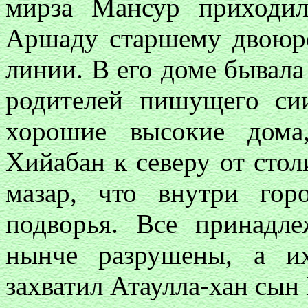
мирза Мансур приходи
Аршаду старшему двоюр
линии. В его доме бывал
родителей пишущего си
хорошие высокие дома
Хийабан к северу от стол
мазар, что внутри го
подворья. Все принадл
нынче разрушены, а и
захватил Атаулла-хан сын