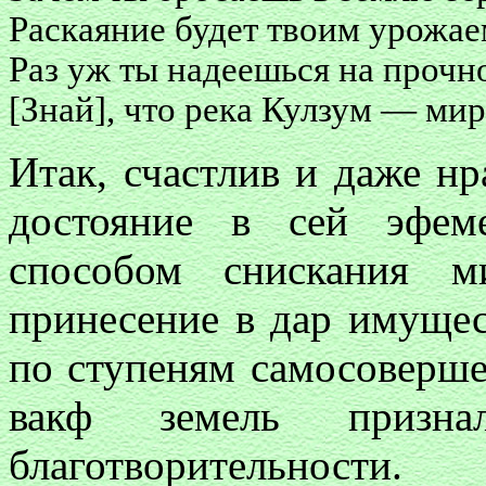
Раскаяние будет твоим урожае
Раз уж ты надеешься на прочно
[Знай], что река Кулзум — мир
Итак, счастлив и даже нра
достояние в сей эфем
способом снискания м
принесение в дар имуще
по ступеням самосоверше
вакф земель призна
благотворительности.