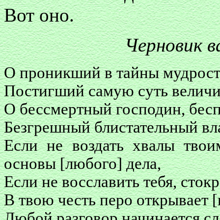
Вот оно.
Черновик 
О проникший в тайны мудрост
Постигший самую суть величи
О бессмертный господин, бес
Безгрешный блистательный в
Если не воздать хвалы твои
основы [любого] дела,
Если не восславить тебя, стокр
В твою честь перо открывает 
Любой разговор начинается сл