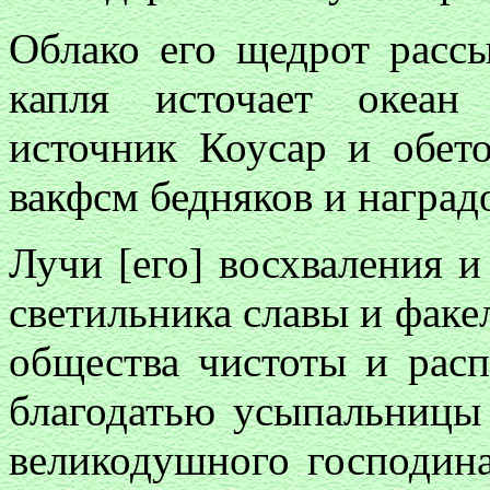
Облако его щедрот рассы
капля источает океан
источник Коусар и обет
вакфсм бедняков и наград
Лучи [его] восхваления и
светильника славы и факе
общества чистоты и расп
благодатью усыпальницы
великодушного господина