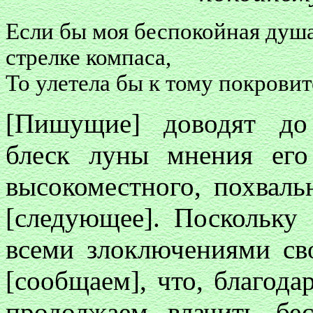
Если бы моя беспокойная душа
стрелке компаса,
То улетела бы к тому покровит
[Пишущие] доводят до
блеск луны мнения его 
высокоместного, похваль
[следующее]. Поскольку 
всеми злоключениями св
[сообщаем], что, благод
продолжаем влачить бе