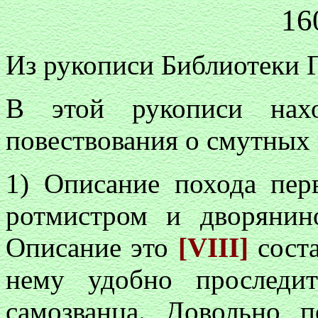
16
Из рукописи Библиотеки 
В этой рукописи нахо
повествования о смутных 
1) Описание похода перв
ротмистром и дворянин
Описание это
[VIII]
сост
нему удобно проследи
самозванца. Довольно 