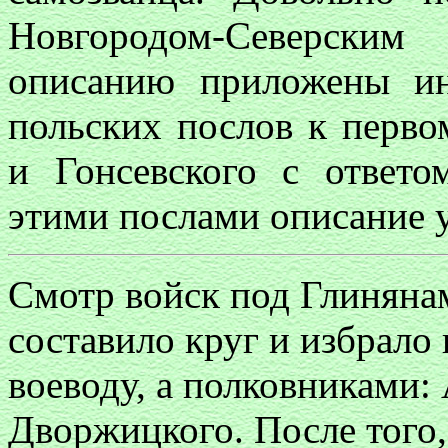
Новгородом-Северски
описанию приложены ин
польских послов к перв
и Гонсевского с ответо
этими послами описание у
Смотр войск под Глинянам
составило круг и избрало
воеводу, а полковниками
Дворжицкого. После того,