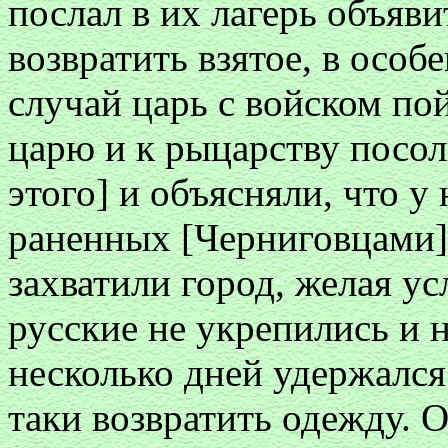
послал в их лагерь объяви
возвратить взятое, в особ
случай царь с войском пой
царю и к рыцарству посол
этого] и объясняли, что 
раненных [Черниговцами],
захватили город, желая у
русские не укрепились и 
несколько дней удержался 
таки возвратить одежду. О