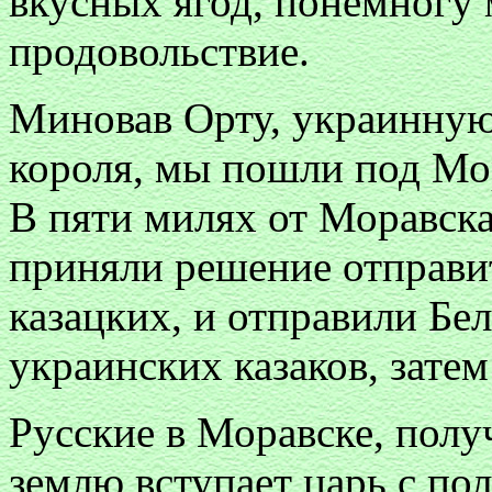
вкусных ягод, понемногу 
продовольствие.
Миновав Орту, украинную
короля, мы пошли под Мо
В пяти милях от Моравска
приняли решение отправит
казацких, и отправили Бе
украинских казаков, зате
Русские в Моравске, полу
землю вступает царь с по