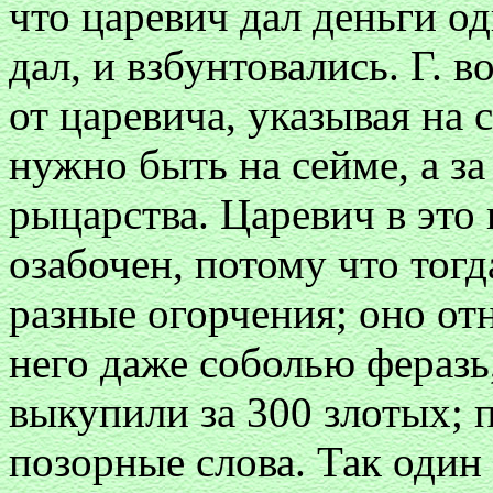
что царевич дал деньги од
дал, и взбунтовались. Г. 
от царевича, указывая на с
нужно быть на сейме, а з
рыцарства. Царевич в это
озабочен, потому что тогд
разные огорчения; оно отн
него даже соболью феразь
выкупили за 300 злотых; 
позорные слова. Так один с