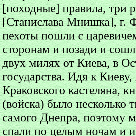
[походные] правила, три
[Станислава Мнишка], г. Ф
пехоты пошли с царевичем
сторонам и позади и сошл
двух милях от Киева, в О
государства. Идя к Киеву,
Краковского кастеляна, кн
(войска) было несколько т
самого Днепра, поэтому 
спали по целым ночам и и