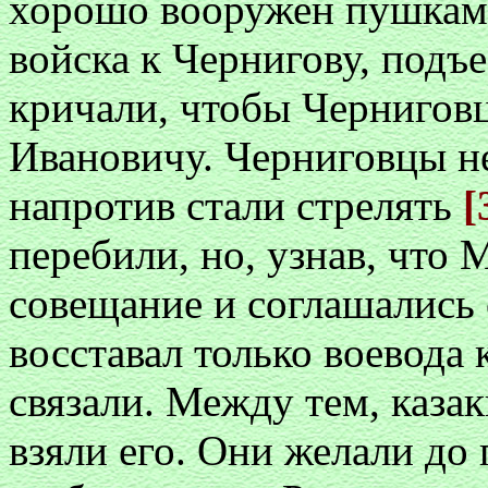
хорошо вооружен пушками
войска к Чернигову, подъе
кричали, чтобы Черниго
Ивановичу. Черниговцы не
напротив стали стрелять
[
перебили, но, узнав, что 
совещание и соглашались 
восставал только воевода
связали. Между тем, каза
взяли его. Они желали до 