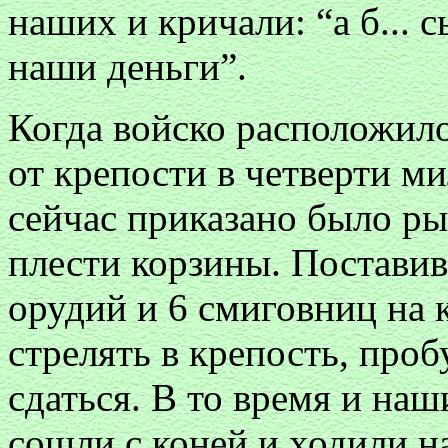
наших и кричали: “а б... 
наши деньги”.
Когда войско расположило
от крепости в четверти ми
сейчас приказано было ры
плести корзины. Постави
орудий и 6 смиговниц на к
стрелять в крепость, проб
сдаться. В то время и наш
сошли с коней и ходили н