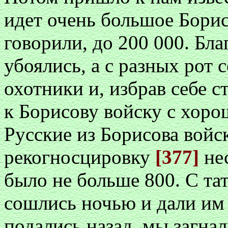
идет очень большое Борис
говорили, до 200 000. Бла
убоялись, а с разных рот
охотники и, избрав себе 
к Борисову войску с хор
Русские из Борисова войс
рекогносцировку
[377]
не
было не больше 800. С т
сошлись ночью и дали им 
подались назад, мы загнал