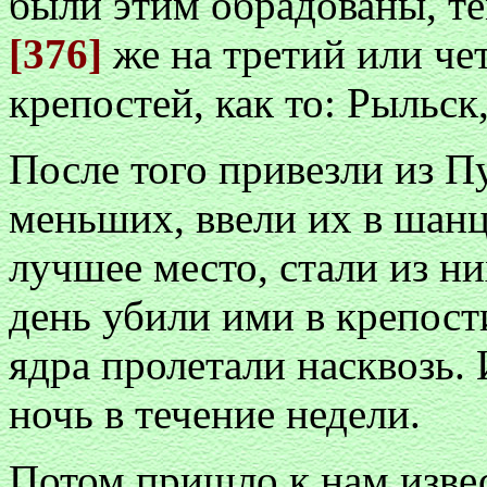
были этим обрадованы, тем
[376]
же на третий или че
крепостей, как то: Рыльск
После того привезли из П
меньших, ввели их в шан
лучшее место, стали из ни
день убили ими в крепост
ядра пролетали насквозь. 
ночь в течение недели.
Потом пришло к нам извес