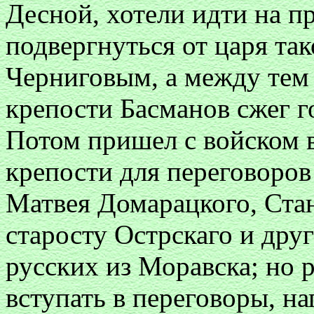
Десной, хотели идти на п
подвергнуться от царя так
Черниговым, а между тем 
крепости Басманов сжег го
Потом пришел с войском в
крепости для переговоров
Матвея Домарацкого, Стан
старосту Острскаго и друг
русских из Моравска; но 
вступать в переговоры, н