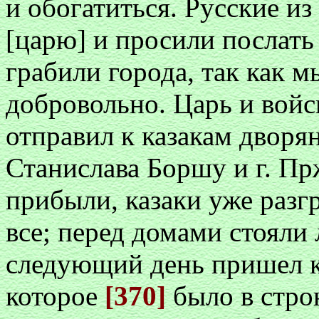
и обогатиться. Русские из
[царю] и просили послать 
грабили города, так как м
добровольно. Царь и войс
отправил к казакам дворян
Станислава Боршу и г. Пр
прибыли, казаки уже разг
все; перед домами стояли
следующий день пришел к
которое
[370]
было в строю