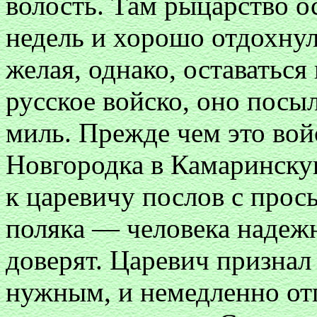
волость. Там рыцарство о
недель и хорошо отдохнул
желая, однако, оставаться 
русское войско, оно посы
миль. Прежде чем это вой
Новгородка в Камаринску
к царевичу послов с прос
поляка — человека надежн
доверят. Царевич признал
нужным, и немедленно отп