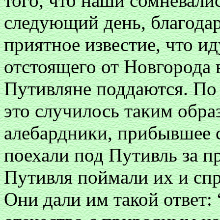
того, что наши сомневалис
следующий день, благода
приятное известие, что ид
отстоящего от Новгорода в
Путивляне поддаются. П
это случилось таким обра
алебардники, прибывшее 
поехали под Путивль за п
Путивля поймали их и спр
Они дали им такой ответ: