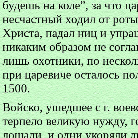
будешь на коле”, за что ц
несчастный ходил от роты
Христа, падал ниц и упра
никаким образом не согла
лишь охотники, по несколь
при царевиче осталось по
1500.
Войско, ушедшее с г. воев
терпело великую нужду, г
лошади, и одни укоряли 