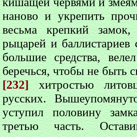
кишащей червями и змеями
наново и укрепить про
весьма крепкий замок
рыцарей и баллистариев 
большие средства, вел
беречься, чтобы не быть 
[232]
хитростью литов
русских. Вышеупомяну
уступил половину зам
третью часть. Ост