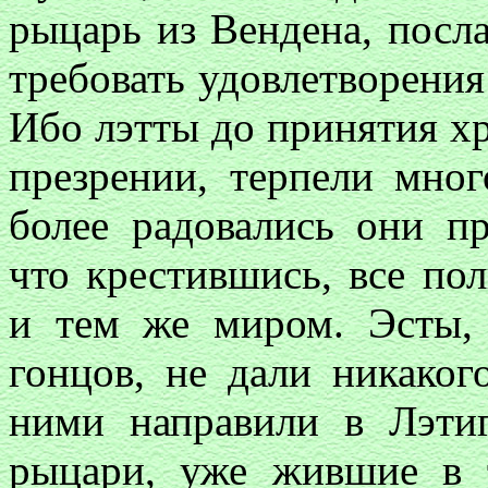
рыцарь из Вендена, посл
требовать удовлетворения
Ибо лэтты до принятия х
презрении, терпели мног
более радовались они п
что крестившись, все по
и тем же миром. Эсты, 
гонцов, не дали никаког
ними направили в Лэтиг
рыцари, уже жившие в 