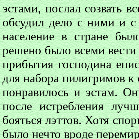
эстами, послал созвать в
обсудил дело с ними и с 
население в стране был
решено было всеми вести 
прибытия господина епис
для набора пилигримов к
понравилось и эстам. Он
после истребления луч
бояться лэттов. Хотя спо
было нечто вроде перемир