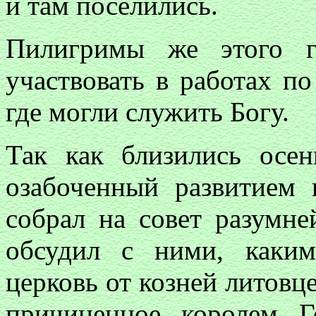
и там поселились.
Пилигримы же этого г
участвовать в работах по
где могли служить Богу.
Так как близились осен
озабоченный развитием 
собрал на совет разумн
обсудил с ними, каки
церковь от козней литовце
причиненное королем Г