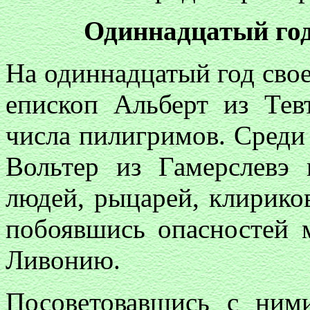
Одиннадцатый год
На одиннадцатый год сво
епископ Альберт из Тев
числа пилигримов. Среди
Вольтер из Гамерслевэ
людей, рыцарей, клириков
побоявшись опасностей 
Ливонию.
Посоветовавшись с ними