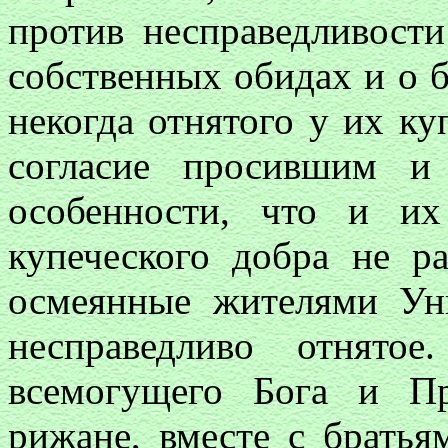
против несправедливости
собственных обидах и о 
некогда отнятого у их к
согласие просившим и
особенности, что и и
купеческого добра не р
осмеянные жителями Ун
несправедливо отнято
всемогущего Бога и П
рижане, вместе с братья