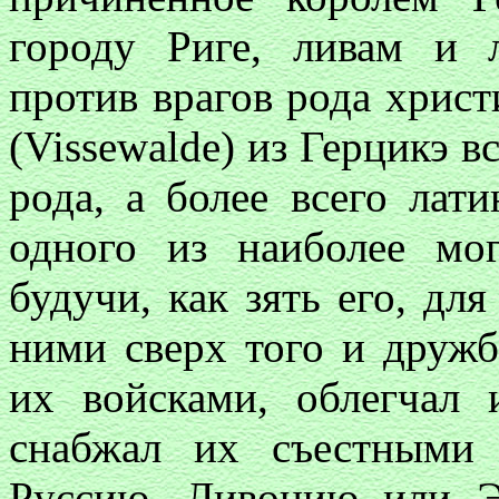
городу Риге, ливам и 
против врагов рода христ
(Vissewalde) из Герцикэ в
рода, а более всего лат
одного из наиболее мо
будучи, как зять его, дл
ними сверх того и дружб
их войсками, облегчал
снабжал их съестными
Руссию, Ливонию или Э