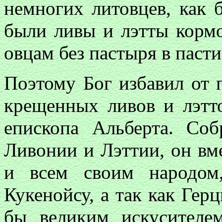
немногих литовцев, как 
были ливы и лэтты корм
овцам без пастыря в пасти
Поэтому Бог избавил от 
крещенных ливов и лэтто
епископа Альберта. Соб
Ливонии и Лэттии, он вм
и всем своим народом
Кукенойсу, а так как Гер
бы великим искусителе