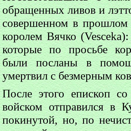
обращенных ливов и лэтто
совершенном в прошлом 
королем Вячко (Vesceka)
которые по просьбе ко
были посланы в помощ
умертвил с безмерным ков
После этого епископ с
войском отправился в К
покинутой, но, по нечис