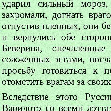
ударил сильный мороз
захромали, догнать враг
отпустив пленных, они бе
и вернулись обе сторо
Беверина, опечаленны
сожженных эстами, посл
просьбу готовиться к п
отомстить врагам за своих
Вследствие этого Русс
Варидотэ со всеми лэтта