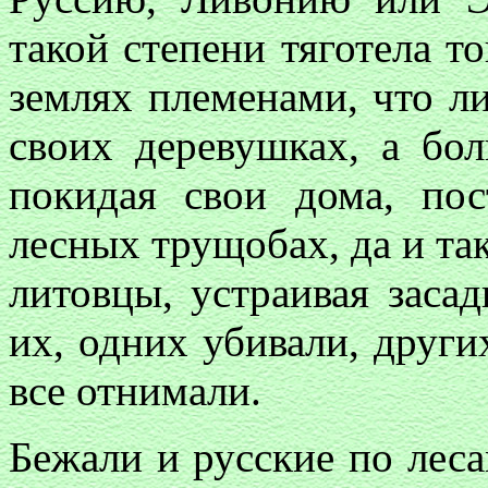
такой степени тяготела т
землях племенами, что л
своих деревушках, а бол
покидая свои дома, по
лесных трущобах, да и так
литовцы, устраивая заса
их, одних убивали, други
все отнимали.
Бежали и русские по лес