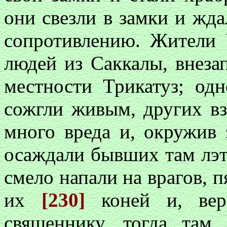
они свезли в замки и жда
сопротивлению. Жители 
людей из Саккалы, внеза
местности Трикатуз; одн
сожгли живым, других вз
много вреда и, окружив
осаждали бывших там лэтт
смело напали на врагов, п
их
[230]
коней и, ве
священнику, тогда там