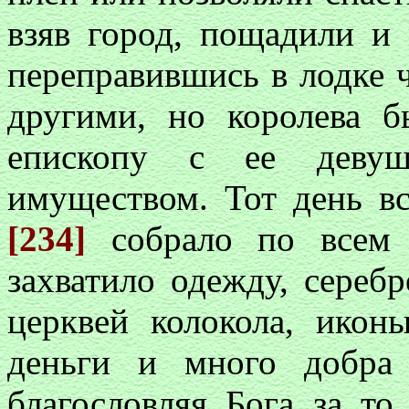
взяв город, пощадили и 
переправившись в лодке 
другими, но королева б
епископу с ее деву
имуществом. Тот день вс
[234]
собрало по всем
захватило одежду, серебр
церквей колокола, иконы
деньги и много добра
благословляя Бога за то