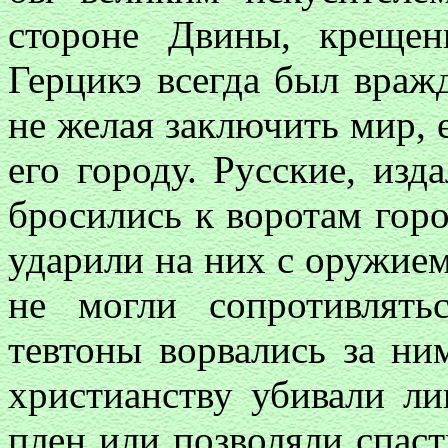
стороне Двины, креще
Герцикэ всегда был враж
не желая заключить мир, 
его городу. Русские, изд
бросились к воротам горо
ударили на них с оружием
не могли сопротивлять
тевтоны ворвались за ни
христианству убивали л
плен или позволяли спаст