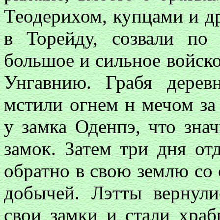
Теодерихом, купцами и д
в Торейду, созвали по
большое и сильное войско
Унгавнию. Грабя дерев
мстили огнем н мечом за
у замка Оденпэ, что знач
замок. Затем три дня от
обратно в свою землю со 
добычей. Лэтты вернули
свои замки и стали храб