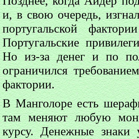
Позднее, когда Айдер по
и, в свою очередь, изгна
португальской фактори
Португальские привилег
Но из-за денег и по п
ограничился требованием
фактории.
В Манголоре есть шера
там меняют любую мон
курсу. Денежные знаки