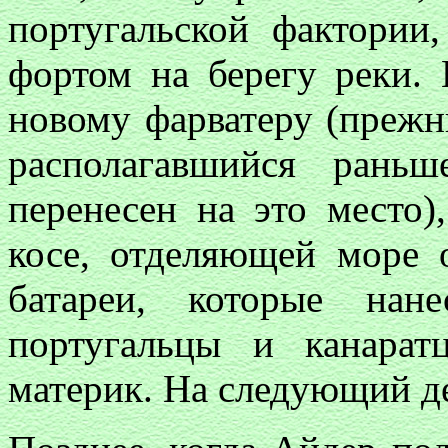
португальской фактории
фортом на берегу реки.
новому фарватеру (прежни
располагавшийся ран
перенесен на это место)
косе, отделяющей море 
батареи, которые нан
португальцы и канарат
материк. На следующий де