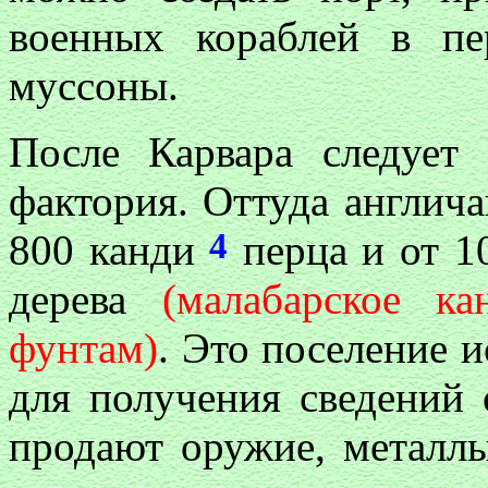
военных кораблей в пе
муссоны.
После Карвара следуе
фактория. Оттуда англича
4
800 канди
перца и от 1
дерева
(малабарское к
фунтам)
. Это поселение 
для получения сведений 
продают оружие, металлы