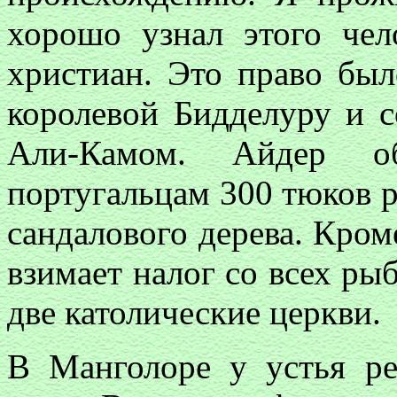
хорошо узнал этого чел
христиан. Это право был
королевой Бидделуру и 
Али-Камом. Айдер об
португальцам 300 тюков р
сандалового дерева. Кроме
взимает налог со всех ры
две католические церкви.
В Манголоре у устья ре