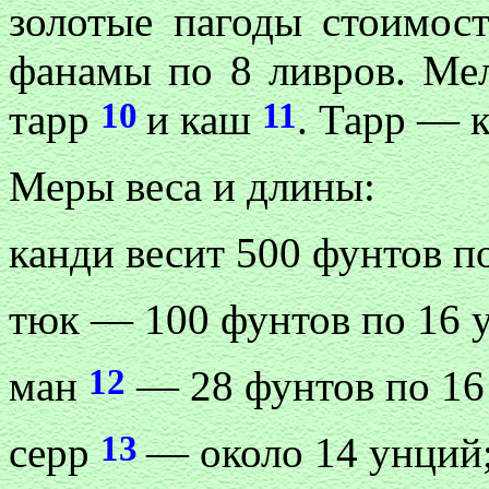
золотые пагоды стоимос
фанамы по 8 ливров. Мел
10
11
тарр
и каш
. Тарр — 
Меры веса и длины:
канди весит 500 фунтов п
тюк — 100 фунтов по 16 
12
ман
— 28 фунтов по 16
13
серр
— около 14 унций