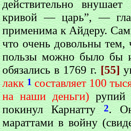
действительно внушает
кривой — царь”, — гла
применима к Айдеру. Сами
что очень довольны тем, 
пользы можно было бы из
обязались в 1769 г.
[55]
у
1
лакк
составляет 100 тыс
на наши деньги)
рупий в
2
покинул Карнатту
. О
мараттами в войну (свид