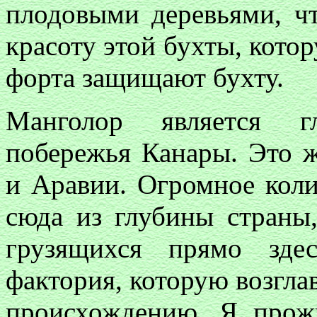
плодовыми деревьями, ч
красоту этой бухты, кото
форта защищают бухту.
Манголор является г
побережья Канары. Это 
и Аравии. Огромное коли
сюда из глубины страны,
грузящихся прямо зде
фактория, которую возгла
происхождению. Я прож