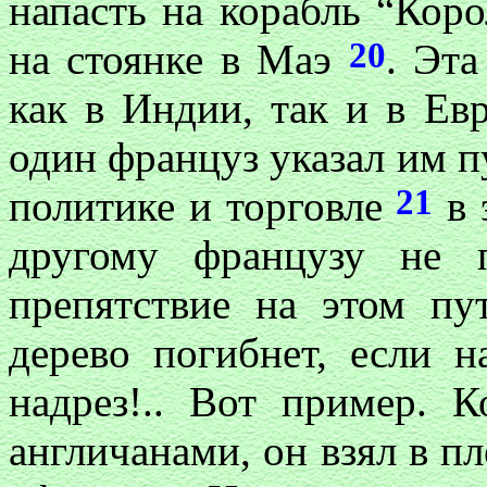
напасть на корабль “Кор
20
на стоянке в Маэ
. Эта
как в Индии, так и в Ев
один француз указал им п
21
политике и торговле
в 
другому французу не 
препятствие на этом пу
дерево погибнет, если н
надрез!.. Вот пример. 
англичанами, он взял в пл