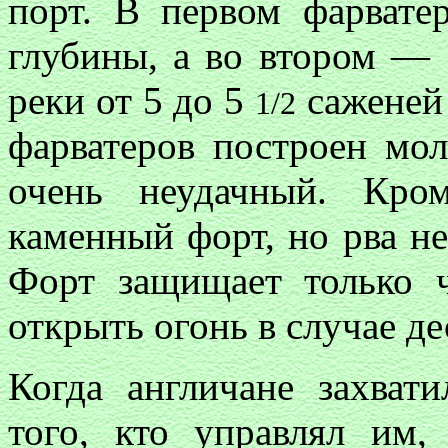
порт. В первом фарват
глубины, а во втором —
реки от 5 до 5
саженей
1/2
фарватеров построен мол
очень неудачный. Кро
каменный форт, но рва не
Форт защищает только ч
открыть огонь в случае де
Когда англичане захват
того, кто управлял им,