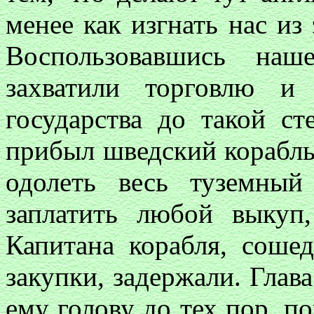
менее как изгнать нас из
Воспользовавшись наш
захватили торговлю и 
государства до такой ст
прибыл шведский корабль
одолеть весь туземны
заплатить любой выкуп
Капитана корабля, сошед
закупки, задержали. Глав
ему голову до тех пор, п