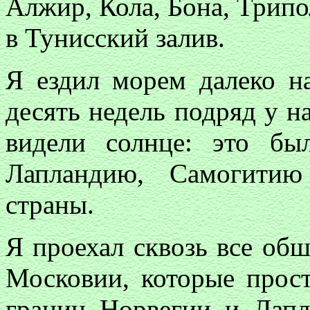
Алжир, Кола, Бона, Трипо
в Тунисский залив.
Я ездил морем далеко на
десять недель подряд у 
видели солнце: это бы
Лапландию, Самогитию
страны.
Я проехал сквозь все об
Московии, которые прос
границ Норвегии и Лапл