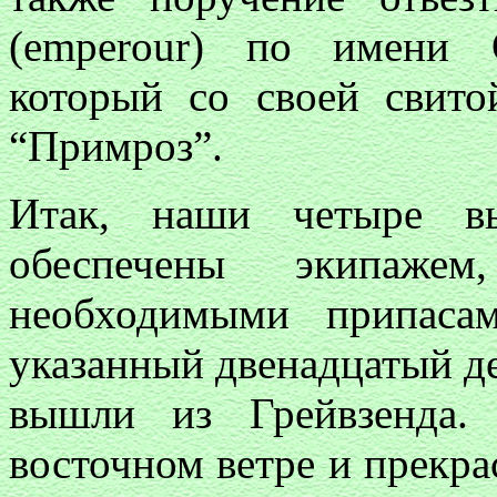
(emperour) по имени 
который со своей свито
“Примроз”.
Итак, наши четыре вы
обеспечены экипаже
необходимыми припаса
указанный двенадцатый де
вышли из Грейвзенда.
восточном ветре и прекра