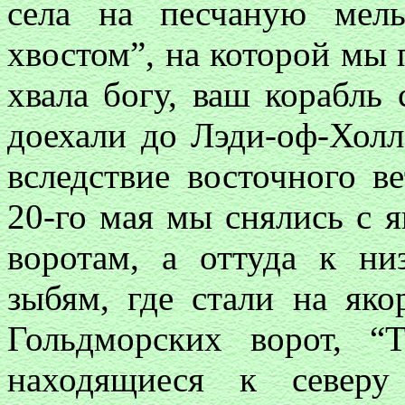
села на песчаную мел
хвостом”, на которой мы п
хвала богу, ваш корабль
доехали до Лэди-оф-Холла
вследствие восточного ве
20-го мая мы снялись с 
воротам, а оттуда к н
зыбям, где стали на як
Гольдморских ворот, “
находящиеся к северу