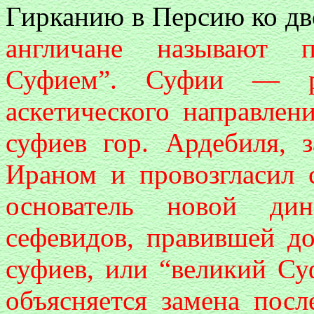
Гирканию в Персию ко дв
англичане называют п
Суфием”. Суфии — ре
аскетического направлени
суфиев гор. Ардебиля, 
Ираном и провозгласил 
основатель новой ди
сефевидов, правившей д
суфиев, или “великий Су
объясняется замена посл