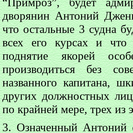
“Примроз”, будет адми
дворянин Антоний Дженк
что остальные 3 судна бу
всех его курсах и что
поднятие якорей осо
производиться без сов
названного капитана, ш
других должностных лиц
по крайней мере, трех из 
3. Означенный Антоний е