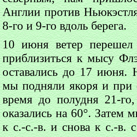
Англии против Ньюкэстля
8-го и 9-го вдоль берега.
10 июня ветер перешел к
приблизиться к мысу Флэ
оставались до 17 июня. 
мы подняли якоря и при с
время до полудня 21-го,
оказались на 60°. Затем 
к с.-с.-в. и снова к с.-в.