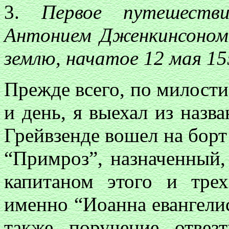
3.
Первое путешеств
Антонием Дженкинсоном 
землю, начатое 12 мая 155
Прежде всего, по милости
и день, я выехал из назва
Грейвзенде вошел на борт
“Примроз”, назначенный,
капитаном этого и тр
именно “Иоанна евангели
также поручение отвез