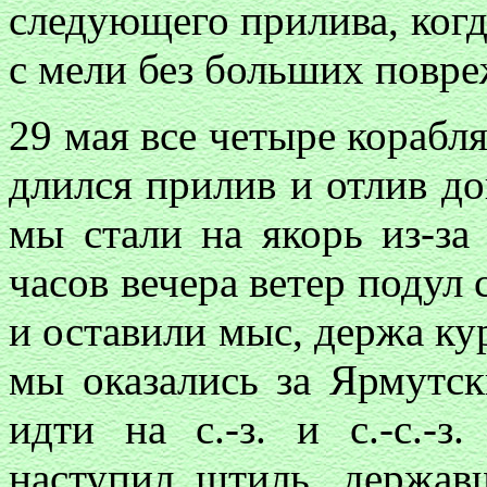
следующего прилива, когда
с мели без больших повр
29 мая все четыре корабля
длился прилив и отлив д
мы стали на якорь из-за
часов вечера ветер подул 
и оставили мыс, держа курс
мы оказались за Ярмутс
идти на с.-з. и с.-с.-
наступил штиль, держав