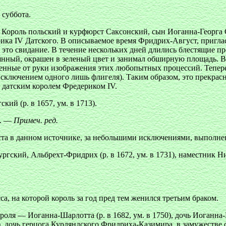
суббота.
). Король польский и курфюрст Саксонский, сын Иоганна-Георга
рика IV Датского. В описываемое время Фридрих-Август, пригл
 это свидание. В течение нескольких дней длились блестящие п
янный, окрашен в зеленый цвет и занимал обширную площадь. В
ашенные от руки изображения этих любопытных процессий. Тепе
 исключением одного лишь флигеля). Таким образом, это прекра
 датским королем Фредериком IV.
ий (р. в 1657, ум. в 1713).
а. —
Примеч. ред.
ста в данном источнике, за небольшими исключениями, выполн
ургский, Альбрехт-Фридрих (р. в 1672, ум. в 1731), наместник Н
са, на которой король за год пред тем женился третьим браком.
 — Иоганна-Шарлотта (р. в 1682, ум. в 1750), дочь Иоганна-Гео
, дочь герцога Курляндского Фридриха-Казимира, в замужестве с