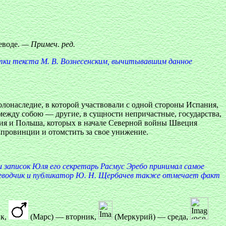
еводе.
— Примеч. ред.
тки текста М. В. Вознесенским, вычитывавшим данное
олонаследие, в которой участвовали с одной стороны Испания,
между собою — другие, в сущности непричастные, государства,
ания и Польша, которых в начале Северной войны Швеция
 провинции и отомстить за свое унижение.
ии записок Юля его секретарь Расмус Эребо принимал самое
переводчик и публикатор Ю. Н. Щербачев также отмечает факт
ик,
(Марс) — вторник,
(Меркурий) — среда,