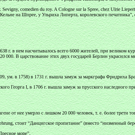
r. Sevigny, comedien du roy. A Cologne sur la Spree, chez Ulrie Lie
 Кельне на Шпрее, у Ульриха Липерта, королевского печатника”, 
38 г. в нем насчитывалось всего 6000 жителей, при великом курф
 20 000. В царствование этих двух государей Берлин украсился
, ум. в 1758) в 1731 г. вышла замуж за маркграфа Фридриха Бр
ского Георга I, в 1706 г. вышла замуж за прусского наследного п
гене от нее умерло с лишком 20 000 человек, т. е. более трети т
rung, стоит “Данцигское пропитание” (вместо “низменный бере
“Пресное море”.