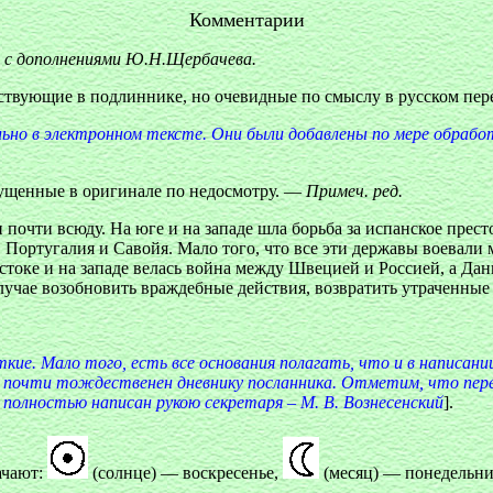
Комментарии
ве с дополнениями Ю.Н.Щербачева.
ствующие в подлиннике, но очевидные по смыслу в русском пер
ьно в электронном тексте. Они были добавлены по мере обрабо
ущенные в оригинале по недосмотру. —
Примеч. ред.
очти всюду. На юге и на западе шла борьба за испанское прест
Португалия и Савойя. Мало того, что все эти державы воевали 
остоке и на западе велась война между Швецией и Россией, а Д
лучае возобновить враждебные действия, возвратить утраченные
ткие. Мало того, есть все основания полагать, что и в написан
учаев почти тождественен дневнику посланника. Отметим, что 
 полностью написан рукою секретаря – М. В. Вознесенский
].
ачают:
(солнце) — воскресенье,
(месяц) — понедельн