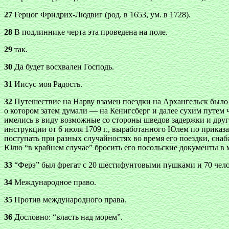
27
Герцог Фридрих-Людвиг (род. в 1653, ум. в 1728).
28
В подлиннике черта эта проведена на поле.
29
так.
30
Да будет восхвален Господь.
31
Иисус моя Радость.
32
Путешествие на Нарву взамен поездки на Архангельск было 
о котором затем думали — на Кенигсберг и далее сухим путем
имелись в виду возможные со стороны шведов задержки и друг
инструкции от 6 июля 1709 г., выработанного Юлем по приказ
поступать при разных случайностях во время его поездки, сн
Юлю “в крайнем случае” бросить его посольские документы в 
33
“Ферэ” был фрегат с 20 шестифунтовыми пушками и 70 чел
34
Международное право.
35
Против международного права.
36
Дословно: “власть над морем”.