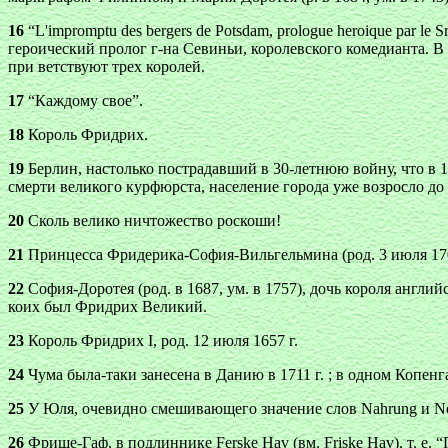
16
“L'impromptu des bergers de Potsdam, prologue heroique par le S
героический пролог г-на Севиньи, королевского комедианта. В
при ветствуют трех королей.
17
“Каждому свое”.
18
Король Фридрих.
19
Берлин, настолько пострадавший в 30-летнюю войну, что в 16
смерти великого курфюрста, население города уже возросло до
20
Сколь велико ничтожество роскоши!
21
Принцесса Фридерика-София-Вильгельмина (род. 3 июля 1709
22
София-Доротея (род. в 1687, ум. в 1757), дочь короля англий
коих был Фридрих Великий.
23
Король Фридрих I, род. 12 июля 1657 г.
24
Чума была-таки занесена в Данию в 1711 г. ; в одном Копенга
25
У Юля, очевидно смешивающего значение слов Nahrung и Neh
26
Фрише-Гаф, в подлиннике Ferske Hav (вм. Friske Hav), т. е. 