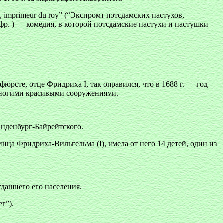
pert, imprimeur du roy” (“Экспромт потсдамских пастухов,
фр. ) — комедия, в которой потсдамские пастухи и пастушки
юрсте, отце Фридриха I, так оправился, что в 1688 г. — год
 многими красивыми сооружениями.
анденбург-Байрейтского.
ринца Фридриха-Вильгельма (I), имела от него 14 детей, один из
огдашнего его населения.
г”).