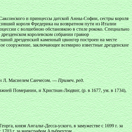
 Саксонского и принцессы датской Анны-Софии, сестры короля
асивший короля Фредерика на возвратном пути из Италии
роцессии с волшебною обстановкою в стиле рококо. Специально
 дрезденском королевском собрании гравюр
решний дрезденский каменный цвингер построен на месте
сное сооружение, заключающее всемирно известные дрезденские
ен Л. Масиелем Санчесом. —
Примеч. ред.
ижней Померании, и Христиан-Людвиг, (р. в 1677, ум. в 1734),
рга, князя Ангальт-Десса-уского, в замужестве с 1699 г. за
 1703 г. за маркграфом Альбрехтом.