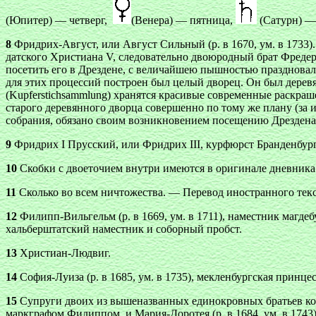
(Юпитер) — четверг,
(Венера) — пятница,
(Сатурн) — 
8
Фридрих-Август, или Август Сильный (р. в 1670, ум. в 1733
датского Христиана V, следовательно двоюродный брат Фреде
посетить его в Дрездене, с величайшею пышностью праздновал
для этих процессий построен был целый дворец. Он был дерев
(Kupferstichsammlung) хранятся красивые современные раскр
старого деревянного дворца совершенно по тому же плану (за
собрания, обязано своим возникновением посещению Дрездена
9
Фридрих I Прусский, или Фридрих III, курфюрст Бранденбургск
10
Скобки с двоеточием внутри имеются в оригинале дневник
11
Сколько во всем ничтожества. — Перевод иностранного тек
12
Филипп-Вильгельм (р. в 1669, ум. в 1711), наместник магдеб
хальберштатский наместник и соборный пробст.
13
Христиан-Людвиг.
14
София-Луиза (р. в 1685, ум. в 1735), мекленбургская принцес
15
Супруги двоих из вышеназванных единокровных братьев короля
маркграфом Филиппом, и Мария-Доротея (р. в 1684, ум. в 1743)