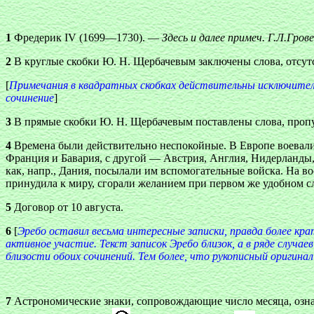
1
Фредерик IV (1699—1730). —
Здесь и далее примеч. Г.Л.Гро
2
В круглые скобки Ю. Н. Щербачевым заключены слова, отсут
[
Примечания в квадратных скобках действительны исключител
сочинение
]
3
В прямые скобки Ю. Н. Щербачевым поставлены слова, проп
4
Времена были действительно неспокойные. В Европе воевали п
Франция и Бавария, с другой — Австрия, Англия, Нидерланды, 
как, напр., Дания, посылали им вспомогательные войска. На в
принудила к миру, сгорали желанием при первом же удобном с
5
Договор от 10 августа.
6
[
Эребо оставил весьма интересные записки, правда более кра
активное участие. Текст записок Эребо близок, а в ряде сл
близости обоих сочинений. Тем более, что рукописный оригинал
7
Астрономические знаки, сопровождающие число месяца, озн