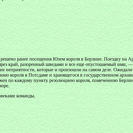
решено ранее посещения Юлем короля в Берлине. Поездку на Ар
 чрез край, разоренный шведами и все еще опустошаемый ими, 
ие неприятности, которые и произошли на самом деле. Ожидали 
анию короля в Потсдаме и хранящегося в государственном архив
абжен по каждому пункту резолюциею короля, помеченною Берли
море.
овеками команды.