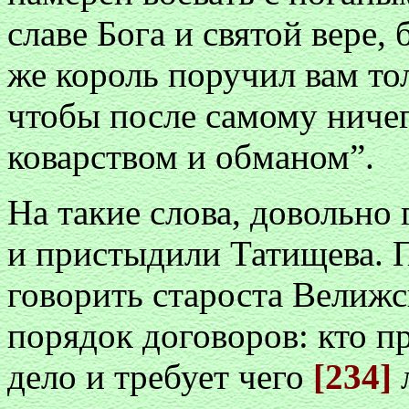
славе Бога и святой вере,
же король поручил вам то
чтобы после самому ничего
коварством и обманом”.
На такие слова, довольно
и пристыдили Татищева. П
говорить староста Велижс
порядок договоров: кто п
дело и требует чего
[234]