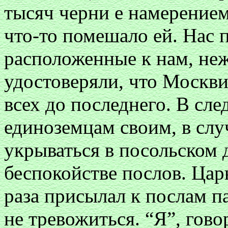
тысяч черни е намерением 
что-то помешало ей. Нас 
расположенные к нам, неж
удостоверяли, что Москви
всех до последнего. В сле
единоземцам своим, в слу
укрываться в посольском 
беспокойстве послов. Царь,
раза присылал к послам п
не тревожиться. “Я”, гово