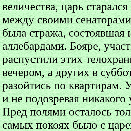
величества, царь старался
между своими сенаторами
была стража, состоявшая
аллебардами. Бояре, учас
распустили этих телохран
вечером, а других в суббот
разойтись по квартирам. 
и не подозревая никакого
Пред полями осталось тол
самых покоях было с царе