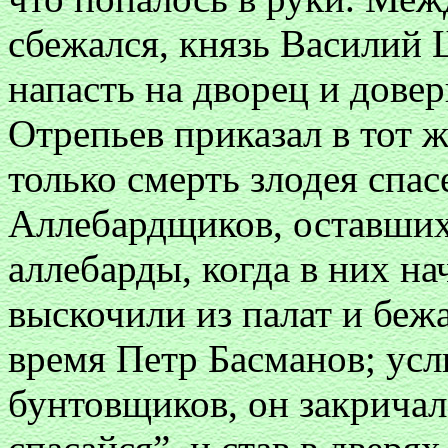
сбежался, князь Василий
напасть на дворец и дове
Отрепьев приказал в тот ж
только смерть злодея спас
Аллебардщиков, оставших
аллебарды, когда в них на
выскочили из палат и бежа
время Петр Басманов; усл
бунтовщиков, он закричал