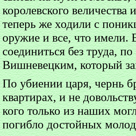
королевского величества 
теперь же ходили с поник
оружие и все, что имели.
соединиться без труда, по
Вишневецким, который з
По убиении царя, чернь б
квартирах, и не довольст
кого только из наших мог
погибло достойных молоды