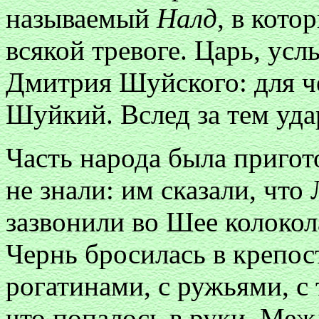
называемый
Налд
, в кот
всякой тревоге. Царь, усл
Дмитрия Шуйского: для че
Шуйкий. Вслед за тем уда
Часть народа была пригот
не знали: им сказали, что 
зазвонили во Шее колокола
Чернь бросилась в крепос
рогатинами, с ружьями, с 
что попалось в руки. Меж