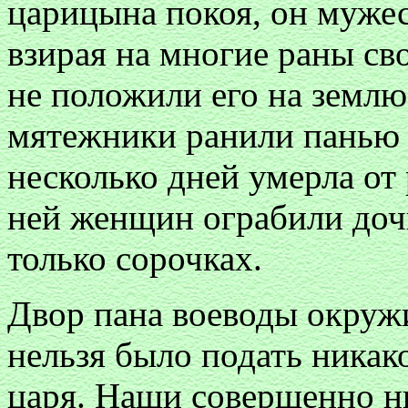
царицына покоя, он мужес
взирая на многие раны св
не положили его на землю
мятежники ранили панью 
несколько дней умерла от
ней женщин ограбили дочи
только сорочках.
Двор пана воеводы окружи
нельзя было подать никак
царя. Наши совершенно ни