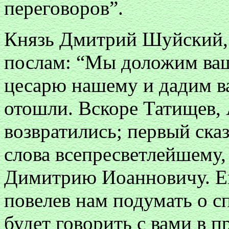
переговоров”.
Князь Дмитрий Шуйский, 
послам: “Мы доложим ваш
цесарю нашему и дадим ва
отошли. Вскоре Татищев,
возвратились; первый ска
слова всепресветлейшему
Димитрию Иоанновичу. Е
повелев нам подумать о с
будет говорить с вами в 