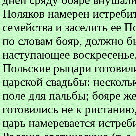
Поляков намерен истреби
семейства и заселить ее П
по словам бояр, должно б
наступающее воскресенье, 
Польские рыцари готовили
царской свадьбы: несколь
поле для пальбы; бояре ж
готовились не к ристанию
царь намеревается истреб