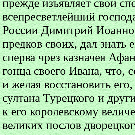
прежде изъявляет свои сп
всепресветлейший господа
России Димитрий Иоаннов
предков своих, дал знать 
сперва чрез казначея Афан
гонца своего Ивана, что, 
и желая восстановить его,
султана Турецкого и други
к его королевскому велич
великих послов дворецког