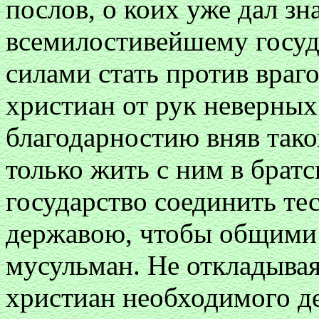
послов, о коих уже дал зн
всемилостивейшему госу
силами стать против враго
христиан от рук неверных.
благодарностию вняв тако
только жить с ним в братс
государство соединить т
державою, чтобы общими 
мусульман. Не откладывая 
христиан необходимого д