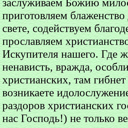
заслуживаем Божию милос
приготовляем блаженство 
свете, содействуем благод
прославляем христианство
Искупителя нашего. Где ж
ненависть, вражда, особли
христианских, там гибнет
возникаете идолослужение
раздоров христианских го
нас Господь!) не только в