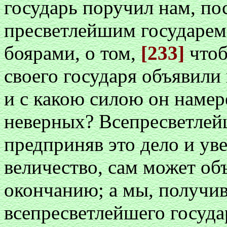
государь поручил нам, по
пресветлейшим государем
боярами, о том,
[233]
чтоб
своего государя объявили 
и с какою силою он намер
неверных? Всепресветлей
предприняв это дело и ув
величество, сам может об
окончанию; а мы, получив
всепресветлейшего госуда