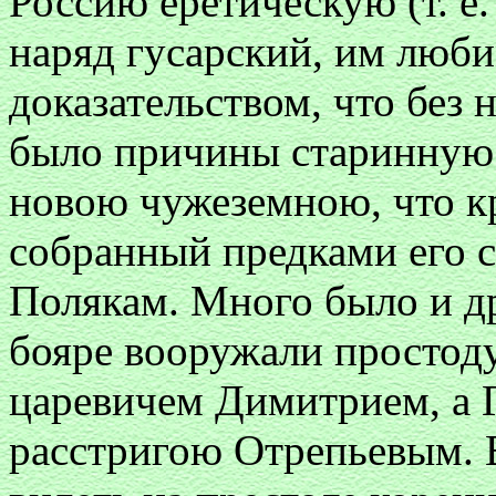
Россию еретическую (т. е.
наряд гусарский, им люб
доказательством, что без
было причины старинную
новою чужеземною, что кр
собранный предками его с
Полякам. Много было и д
бояре вооружали простоду
царевичем Димитрием, а
расстригою Отрепьевым. В