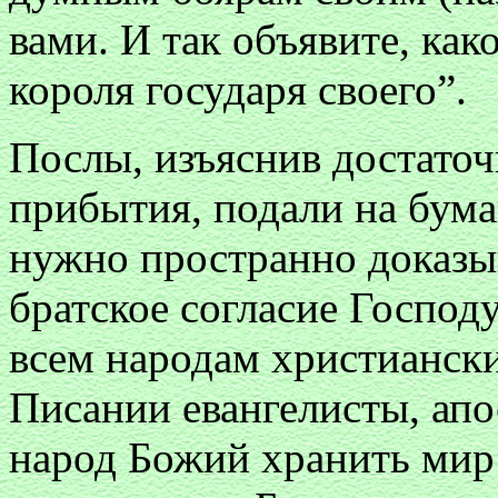
вами. И так объявите, как
короля государя своего”.
Послы, изъяснив достаточ
прибытия, подали на бум
нужно пространно доказыв
братское согласие Господ
всем народам христиански
Писании евангелисты, ап
народ Божий хранить мир