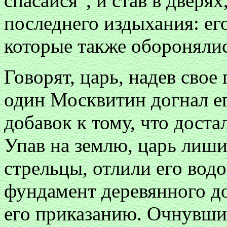
спасайся”, и став в дверя
последнего издыхания: ег
которые также оборонялис
Говорят, царь, надев свое
один Москвитин догнал ег
добавок к тому, что доста
Упав на землю, царь лиши
стрельцы, отлили его вод
фундамент деревянного д
его приказанию. Очнувшис