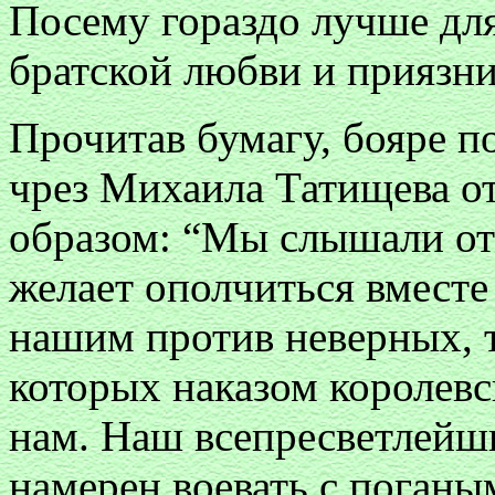
Посему гораздо лучше для
братской любви и приязни
Прочитав бумагу, бояре п
чрез Михаила Татищева о
образом: “Мы слышали от 
желает ополчиться вмест
нашим против неверных, т
которых наказом королев
нам. Наш всепресветлейш
намерен воевать с поганы