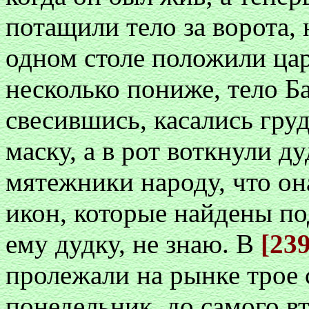
потащили тело за ворота, 
одном столе положили цар
несколько пониже, тело Ба
свесившись, касались гру
маску, а в рот воткнули д
мятежники народу, что она
икон, которые найдены по
ему дудку, не знаю. В
[23
пролежали на рынке трое с
понедельник, до самого в