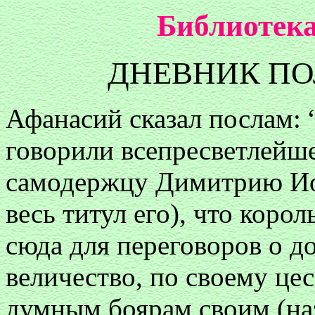
Библиотека
ДНЕВНИК ПО
Афанасий сказал послам: 
говорили всепресветлейш
самодержцу Димитрию Ио
весь титул его), что корол
сюда для переговоров о д
величество, по своему це
думным боярам своим (наз