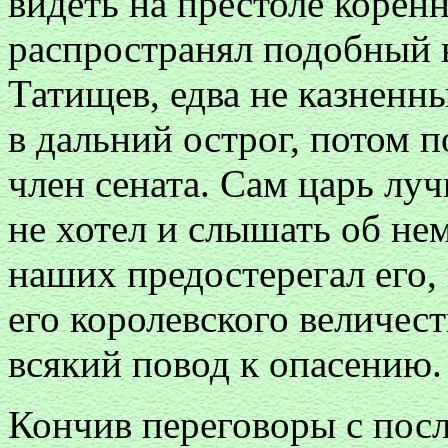
видеть на престоле коренн
распространял подобный
Татищев, едва не казненн
в дальний острог, потом
член сената. Сам царь луч
не хотел и слышать об нем
наших предостерегал его, 
его королевского величест
всякий повод к опасению.
Кончив переговоры с посл