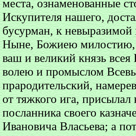
места, ознаменованные ст
Искупителя нашего, доста
бусурман, к невыразимой 
Ныне, Божиею милостию, 
ваш и великий князь все
волею и промыслом Всевы
прародительский, намерев
от тяжкого ига, присылал 
посланника своего казнач
Ивановича Власьева; а по