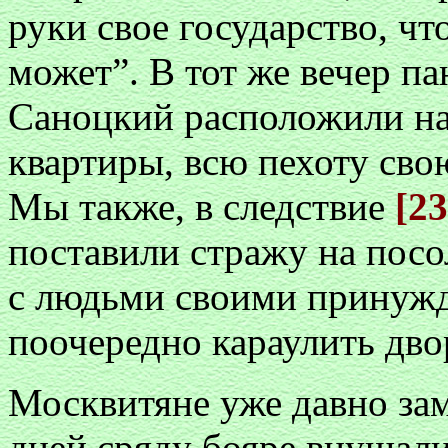
руки свое государство, чт
может”. В тот же вечер па
Саноцкий расположили на 
квартиры, всю пехоту сво
Мы также, в следствие
[2
поставили стражу на посо
с людьми своими принужд
поочередно караулить дво
Москвитяне уже давно за
дней сряду бояре внушали