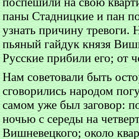
поспешили на свою кварти
паны Стадницкие и пан по
узнать причину тревоги. Н
пьяный гайдук князя Виш
Русские прибили его; от ч
Нам советовали быть осто
сговорились народом погу
самом уже был заговор: п
ночью с середы на четверт
Вишневецкого; около квар