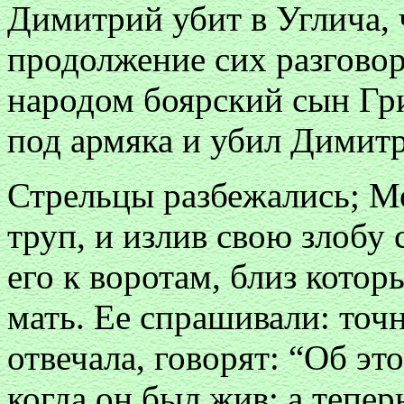
Димитрий убит в Углича, ч
продолжение сих разгово
народом боярский сын Гр
под армяка и убил Димитр
Стрельцы разбежались; М
труп, и излив свою злобу
его к воротам, близ кото
мать. Ее спрашивали: точ
отвечала, говорят: “Об эт
когда он был жив; а тепер