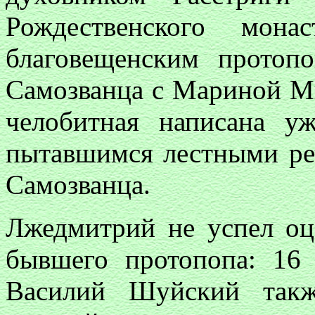
Рождественского мон
благовещенским прото
Самозванца с Мариной Мн
челобитная написана 
пытавшимся лестными ре
Самозванца.
Лжедмитрий не успел оц
бывшего протопопа: 16
Василий Шуйский такж