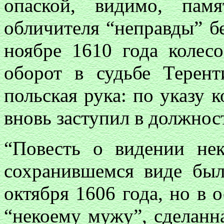
опаской, видимо, пам
обличителя “неправды” б
ноябре 1610 года коле
оборот в судьбе Терент
польская рука: по указу 
вновь заступил в должнос
“Повесть о видении не
сохранившемся виде был
октября 1606 года, но в 
“некоему мужу”, сделанн