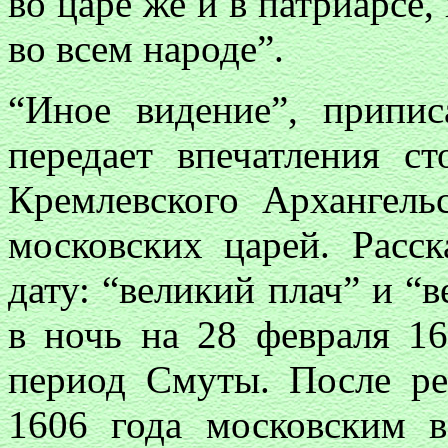
во царе же и в патриарсе,
во всем народе”.
“Иное видение”, припис
передает впечатления с
Кремлевского Архангел
московских царей. Расс
дату: “великий плач” и “в
в ночь на 28 февраля 16
период Смуты. После р
1606 года московским в