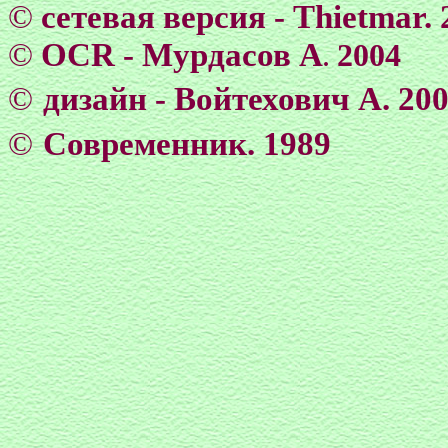
©
сетевая версия - Тhietmar. 
©
OCR -
Мурдасов А
2004
.
©
дизайн - Войтехович А. 20
©
Современник. 1989