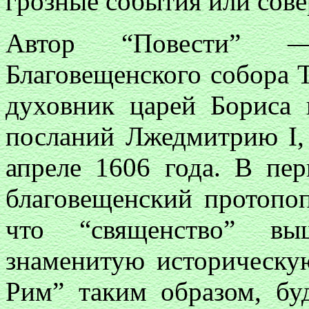
грозные события или сов
Автор “Повести” —
Благовещенского собора 
духовник царей Бориса 
посланий Лжедмитрию I,
апреле 1606 года. В пе
благовещенский протопо
что “священство” вы
знаменитую историческ
Рим” таким образом, бу