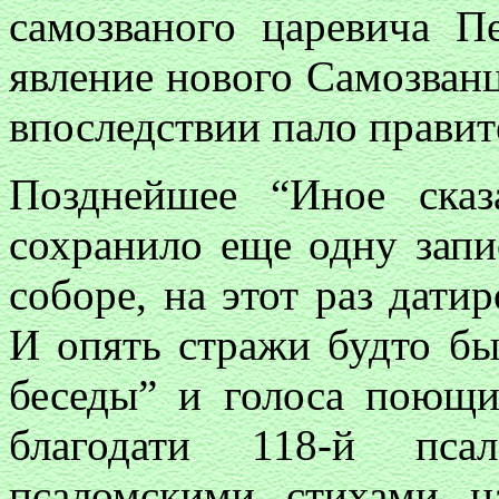
самозваного царевича П
явление нового Самозванц
впоследствии пало прави
Позднейшее “Иное сказ
сохранило еще одну запи
соборе, на этот раз дати
И опять стражи будто б
беседы” и голоса поющ
благодати 118-й пс
псаломскими стихами 