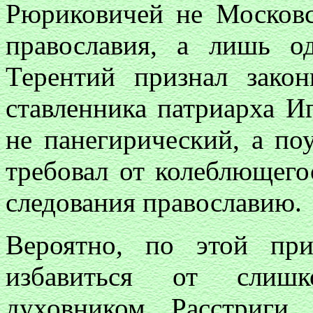
Рюриковичей не Московс
православия, а лишь о
Терентий признал зако
ставленника патриарха И
не панегирический, а по
требовал от колеблющего
следования православию.
Вероятно, по этой пр
избавиться от слишк
духовником Расстриги