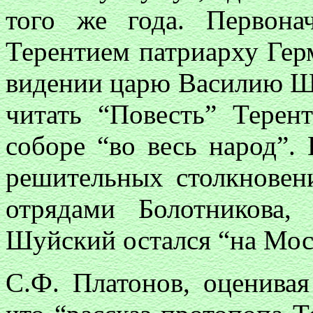
того же года. Первона
Терентием патриарху Герм
видении царю Василию Шу
читать “Повесть” Терен
соборе “во весь народ”.
решительных столкновен
отрядами Болотникова,
Шуйский остался “на Моск
С.Ф. Платонов, оценивая