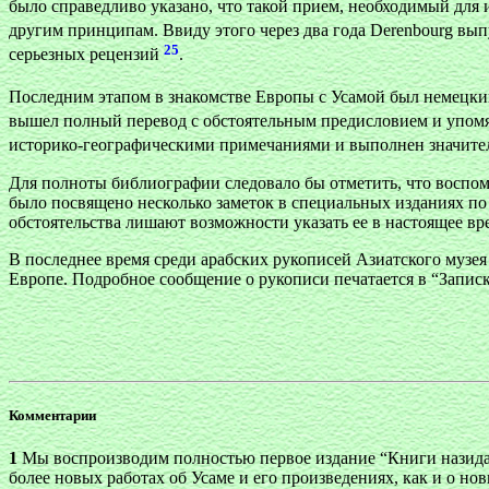
было справедливо указано, что такой прием, необходимый для 
другим принципам. Ввиду этого через два года Derenbourg в
25
серьезных рецензий
.
Последним этапом в знакомстве Европы с Усамой был немецки
вышел полный перевод с обстоятельным предисловием и упомян
историко-географическими примечаниями и выполнен значител
Для полноты библиографии следовало бы отметить, что воспо
было посвящено несколько заметок в специальных изданиях по 
обстоятельства лишают возможности указать ее в настоящее в
В последнее время среди арабских рукописей Азиатского музе
Европе. Подробное сообщение о рукописи печатается в “Записк
Комментарии
1
Мы воспроизводим полностью первое издание “Книги назидан
более новых работах об Усаме и его произведениях, как и о новых 