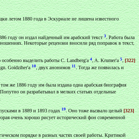
дки летом 1880 года в Эскуриале не лишена известного
3
1886 году он издал найденный им арабский текст
. Работа была
ношениях. Некоторые рецензии вносили ряд поправок в текст,
4
5
о особенно выделить работы С. Landberg'a
, A. Krumer'a
,
[322]
10
11
 Ign. Goidziher'a
, двух анонимов
. Тогда же появилась и
том же 1886 году им была издана одна арабская биография
 Попутно он разрабатывал в мелких статьях отдельные
.
19
пусками в 1889 и 1893 годах
. Оно тоже вызвало целый
[323]
оторая очень хорошо рисует исторический фон современной
ическом порядке в разных частях своей работы. Критикой