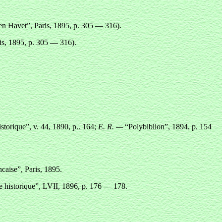
en Havet”, Paris,
1895, p. 305 — 316).
s,
1895, p. 305 — 316).
storique”, v. 44, 1890, p.. 164;
E. R. —
“Polybiblion”, 1894, p. 154
caise”, Paris,
1895.
e historique”, LVII, 1896, p. 176 — 178.