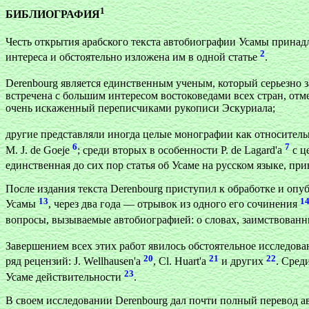
1
БИБЛИОГРАФИЯ
Честь открытия арабского текста автобиографии Усамы принадл
2
интереса и обстоятельно изложена им в одной статье
.
Derenbourg является единственным ученым, который серьезно з
встречена с большим интересом востоковедами всех стран, от
очень искаженный переписчиками рукописи Эскуриала;
другие представляли иногда целые монографии как относительн
6
7
M. J. de Goeje
; среди вторых в особенности Р. de Lagard'a
с ц
единственная до сих пор статья об Усаме на русском языке, при
После издания текста Derenbourg приступил к обработке и опу
13
1
Усамы
, через два года — отрывок из одного его сочинения
вопросы, вызываемые автобиографией: о словах, заимствованн
Завершением всех этих работ явилось обстоятельное исследов
20
21
22
ряд рецензий: J. Wellhausen'a
, Cl. Huart'a
и
других
. Сред
23
Усаме действительности
.
В своем исследовании Derenbourg дал почти полный перевод а