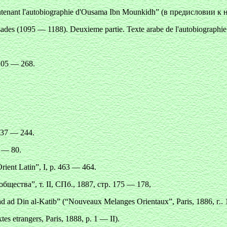
ontenant l'autobiographie d'Ousama Ibn Mounkidh”
(в предисловии к н
sades
(1095 — 1188).
Deuxieme partie. Texte arabe de l'autobiographie
 205 — 268.
2,37 — 244.
 — 80.
rient Latin”, I, p. 463 — 464.
ества”, т. II, СПб., 1887, стр. 175 — 178,
Imad ad Din al-Katib” (“Nouveaux Melanges Orientaux”, Paris,
1886, г..
tes etrangers, Paris,
1888, p. 1 — II).