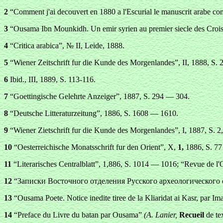
2
“Comment j'ai decouvert en
1880
a l'Escurial le manuscrit arabe c
3
“Ousama Ibn Mounkidh. Un emir syrien au premier siecle des Croi
4
“Critica arabica”, № II, Leide, 1888.
5
“Wiener Zeitschrift fur die Kunde des Morgenlandes”, II, 1888, S.
6
Ibid., III, 1889, S. 113-116.
7
“Goettingische Gelehrte Anzeiger”,
1887, S. 294 — 304.
8
“Deutsche Litteraturzeitung”, 1886, S. 1608 — 1610.
9
“Wiener Zietschrift fur die Kunde des Morgenlandes”, I, 1887, S. 
10
“Oesterreichische Monatsschrift fur den Orient”, X,
1,
1886, S. 77
11
“Literarisches Centralblatt”, 1,886, S. 1014 — 1016; “Revue de l'O
12
“Записки Восточного отделения Русского археологического общ
13
“Ousama Poete. Notice inedite tiree de la Kliaridat ai Kasr, par 
14
“P
reface du Livre du batan par Ousama”
(A. Lanier,
Recueil
de tex