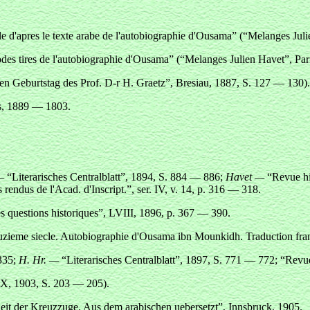
 d'apres le texte arabe de l'autobiographie d'Ousama” (“Melanges Juli
es tires de l'autobiographie d'Ousama” (“Melanges Julien Havet”, Pari
ten Geburtstag des Prof. D-r H. Graetz”, Bresiau,
1887, S. 127 — 130).
,
1889 — 1803.
—
“Literarisches Centralblatt”, 1894, S. 884 — 886;
Havet —
“Revue hi
rendus de l'Acad. d'Inscript.”, ser.
IV, v. 14, p. 316 — 318.
 questions historiques”, LVIII,
1896, p. 367 — 390.
 douzieme siecle. Autobiographie d'Ousama ibn Mounkidh. Traduction fran
 335;
H. Hr. —
“Literarisches Centralblatt”, 1897, S. 771 — 772; “Revu
X, 1903, S. 203 — 205).
t der Kreuzzuge. Aus dem arabischen uebersetzt”, Innsbruck, 1905.