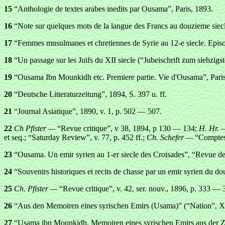
15
“Anthologie de textes arabes inedits par Ousama”, Paris,
1893.
16
“Note sur quelques mots de la langue des Francs au douzieme siecle
17
“Femmes musulmanes et chretiennes de Syrie au 12-e siecle. Episod
18
“Un passage sur les Juifs du XII
siecle (“Jubeischrift zum siebzigs
19
“Ousama Ibn Mounkidh etc. Premiere partie. Vie d'Ousama”, Paris
20
“Deutsche Litteraturzeitung”, 1894, S. 397 u. ff.
21
“Journal Asiatique”, 1890, v. 1, p. 502 — 507.
22
Ch Pfister —
“Revue critique”, v 38, 1894, p 130 — 134;
H. Hr. 
et seq.; “Saturday Review”, v. 77, p. 452 ff.;
Ch. Schefer —
“Comptes 
23
“Ousama. Un emir syrien au 1-er siecle des Croisades”, “Revue des
24
“Souveni
rs historiques et recits de chasse par un emir syrien du
25
Ch
.
Pfister —
“Revue critique”, v. 42, ser. nouv., 1896, p. 333 —
26
“Aus den Memoiren eines syrischen Emirs (Usama)” (“Nation”, X
27
“Usama ibn Mounkidh. Memoiren eines syrischen Emirs aus der Zei