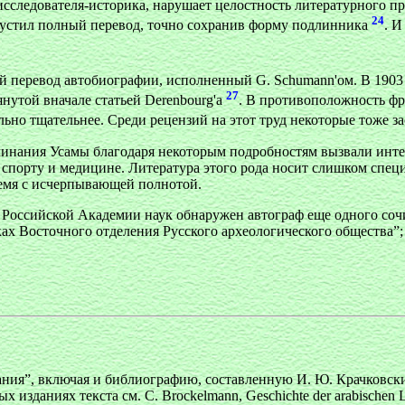
исследователя-историка, нарушает целостность литературного пр
24
ыпустил полный перевод, точно сохранив форму подлинника
. И
й перевод автобиографии, исполненный G. Schumann'ом. В 1903
27
утой вначале статьей Derenbourg'a
. В противоположность ф
ьно тщательнее. Среди рецензий на этот труд некоторые тоже 
минания Усамы благодаря некоторым подробностям вызвали инте
спорту и медицине. Литература этого рода носит слишком специ
ремя с исчерпывающей полнотой.
я Российской Академии наук обнаружен автограф еще одного со
ах Восточного отделения Русского археологического общества”;
ия”, включая и библиографию, составленную И. Ю. Крачковским
изданиях текста см. С. Brockelmann, Geschichte der arabischen Lite