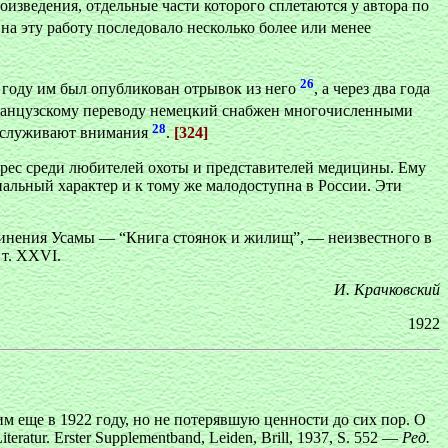
оизведения, отдельные части которого сплетаются у автора по
 на эту работу последовало несколько более или менее
26
 году им был опубликован отрывок из него
, а через два года
ранцузскому переводу немецкий снабжен многочисленными
28
заслуживают внимания
.
[324]
рес среди любителей охоты и представителей медицины. Ему
альный характер и к тому же малодоступна в России. Эти
чинения Усамы — “Книга стоянок и жилищ”, — неизвестного в
 т. XXVI.
И. Крачковский
1922
 еще в 1922 году, но не потерявшую ценности до сих пор. О
ratur. Erster Supplementband, Leiden, Brill, 1937, S. 552 —
Ред.