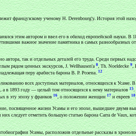
ежит французскому ученому H. Derenbourg'y. История этой нахо
анялся этим автором и ввел его в обиход европейской науки. В 
метившими важное значение памятника в самых разнообразных от
о автора, так и отдельных деталей его труда. Среди первых над
8
9
елым рядом ценных экскурсов, J. Wellhausen'a
, Th. Noeldecke
,
12
надлежащая перу арабиста барона В. Р. Розена.
бликованию всех доступных материалов, относящихся к Усаме. В 
4
15
, а в 1893 году — целый том относящихся к нему материалов
.
16
17
18
ых в эту эпоху у франков
, о положении женщин
и евреев
ание, посвященное жизни Усамы и его эпохе, вышедшее двумя вы
и них следует отметить большую статью барона Carra de Vaux, к
втобиографии Усамы, расположив отдельные рассказы в хронолог