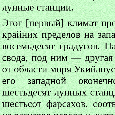
лунные станции.
Этот [первый] климат про
крайних пределов на запа
восемьдесят градусов. 
свода, под ним — другая 
от области моря Укийану
его западной оконечн
шестьдесят лунных станц
шестьсот фарсахов, соот