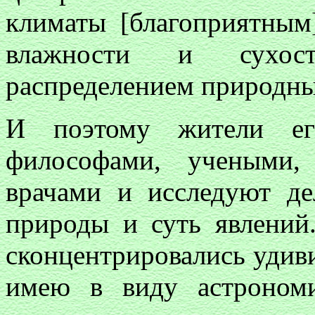
климаты [благоприятным
влажности и сухос
распределением природны
И поэтому жители ег
философами, учеными, 
врачами и исследуют д
природы и суть явлений
сконцентрировались удиви
имею в виду астрономи