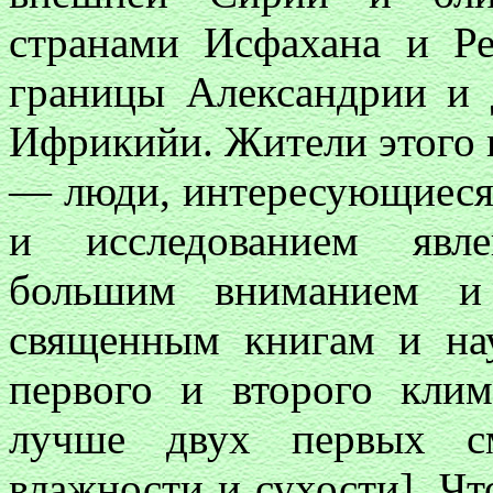
странами Исфахана и Р
границы Александрии и 
Ифрикийи. Жители этого 
— люди, интересующиеся
и исследованием явл
большим вниманием и 
священным книгам и на
первого и второго клим
лучше двух первых см
влажности и сухости]. Ч