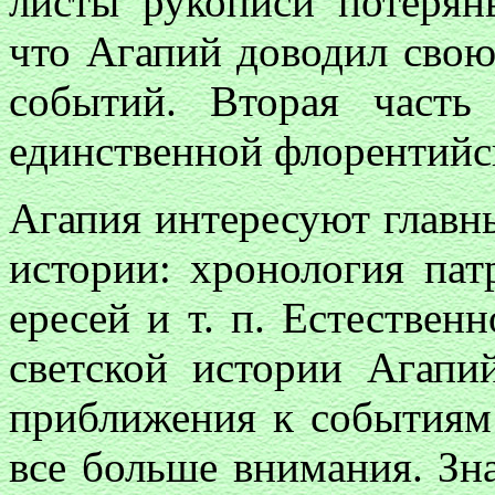
листы рукописи потерян
что Агапий доводил сво
событий. Вторая част
единственной флорентийс
Агапия интересуют главн
истории: хронология пат
ересей и т. п. Естественн
светской истории Агапи
приближения к событиям 
все больше внимания. Зн