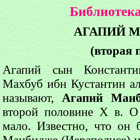
Библиотека
АГАПИЙ 
(вторая 
Агапий сын Константи
Махбуб ибн Кустантин ал
называют,
Агапий Ман
второй половине X в. О
мало. Известно, что он
Манбидже (Иераполисе) и