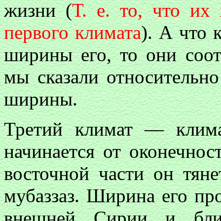
жизни (
Т. е. то, что их
первого климата
). А что 
ширины его, то они соот
мы сказали относительно
ширины.
Третий климат — клима
начинается от оконечност
восточной части он тян
мубаззаз. Ширина его про
внешней Сирии и бли