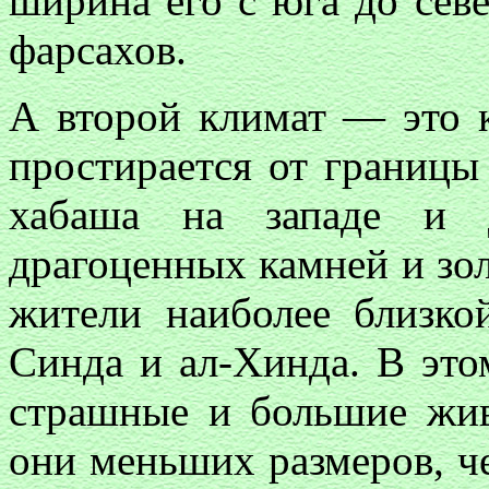
ширина его с юга до сев
фарсахов.
А второй климат — это 
простирается от границы
хабаша на западе и д
драгоценных камней и зо
жители наиболее близкой
Синда и ал-Хинда. В это
страшные и большие жив
они меньших размеров, че