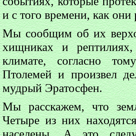
событиях, которые проте
и с того времени, как они
Мы сообщим об их верхо
хищниках и рептилиях
климате, согласно то
Птолемей и произвел де
мудрый Эратосфен.
Мы расскажем, что земл
Четыре из них находятся
населены. А это след