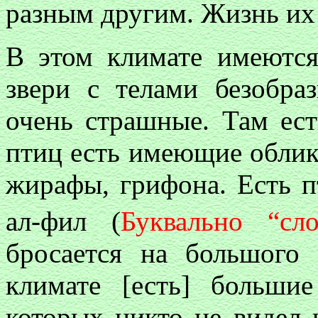
разным другим. Жизнь их 
В этом климате имеютс
звери с телами безобраз
очень страшные. Там ес
птиц есть имеющие облик
жирафы, грифона. Есть п
ал-фил (
Буквально “сл
бросается на большого
климате [есть] больши
которых никто не видел 