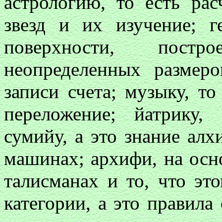
астрологию, то есть ра
звезд и их изучение; г
поверхности, постр
неопределенных размеро
записи счета; музыку, т
переложение; йатрику,
сумийу, а это знание алх
машинах; архифи, на осн
талисманах и то, что эт
категории, а это правила