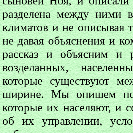
сыновей Ноя, и описали
разделена между ними в
климатов и не описывая то
не давая объяснения и к
рассказ и объясним и р
возделанных, населен
которые существуют м
ширине. Мы опишем по
которые их населяют, и 
об их управлении, усл