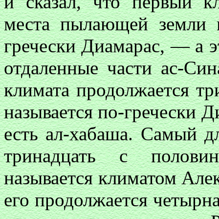
и сказал, что первый к
места пылающей земли и
гречески Диамарас, — а э
отдаленные части ас-Си
климата продолжается тр
называется по-гречески Д
есть ал-хабаша. Самый д
тринадцать с полови
называется климатом Але
его продолжается четырна