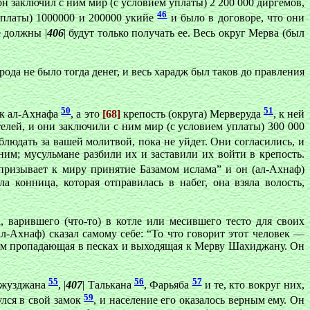
н заключил с ним мир (с условием уплаты) 2 200 000 диргемов,
46
уплаты) 1000000 и 200000 укийе
и было в договоре, что они
е должны |
406
| будут только получать ее. Весь округ Мерва (был
ода не было тогда денег, и весь харадж был таков до правления
50
51
ок ал-Ахнафа
, а это
[68]
крепость (округа) Мерверуда
, к ней
лей, и они заключили с ним мир (с условием уплаты) 300 000
блюдать за вашей молитвой, пока не уйдет. Они согласились, и
ним; мусульмане разбили их и заставили их войти в крепость.
 призывает к миру принятие Базамом ислама” и он (ал-Ахнаф)
конница, которая отправилась в набег, она взяла волость,
 варившего (что-то) в котле или месившего тесто для своих
л-Ахнаф) сказал самому себе: “То что говорит этот человек —
отом пропадающая в песках и выходящая к Мерву Шахиджану. Он
55
56
57
 Джузджана
, |
407
| Талькана
, Фарьяба
и те, кто вокруг них,
59
улся в свой замок
, и население его оказалось верным ему. Он