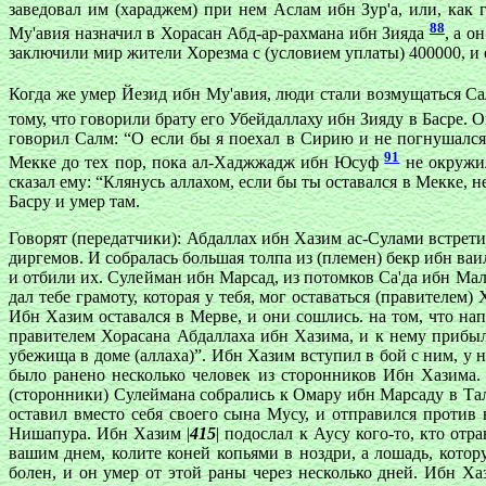
заведовал им (хараджем) при нем Аслам ибн Зур'а, или, как 
88
Му'авия назначил в Хорасан Абд-ар-рахмана ибн Зияда
, а о
заключили мир жители Хорезма с (условием уплаты) 400000, и о
Когда же умер Йезид ибн Му'авия, люди стали возмущаться С
тому, что говорили брату его Убейдаллаху ибн Зияду в Басре. 
говорил Салм: “О если бы я поехал в Сирию и не погнушался
91
Мекке до тех пор, пока ал-Хаджжадж ибн Юсуф
не окружил
сказал ему: “Клянусь аллахом, если бы ты оставался в Мекке, 
Басру и умер там.
Говорят (передатчики): Абдаллах ибн Хазим ас-Сулами встрети
диргемов. И собралась большая толпа из (племен) бекр ибн ва
и отбили их. Сулейман ибн Марсад, из потомков Са'да ибн Мал
дал тебе грамоту, которая у тебя, мог оставаться (правителем
Ибн Хазим оставался в Мерве, и они сошлись. на том, что нап
правителем Хорасана Абдаллаха ибн Хазима, и к нему прибыл 
убежища в доме (аллаха)”. Ибн Хазим вступил в бой с ним, у 
было ранено несколько человек из сторонников Ибн Хазима.
(сторонники) Сулеймана собрались к Омару ибн Марсаду в Таль
оставил вместо себя своего сына Мусу, и отправился против 
Нишапура. Ибн Хазим |
415
| подослал к Аусу кого-то, кто от
вашим днем, колите коней копьями в ноздри, а лошадь, котору
болен, и он умер от этой раны через несколько дней. Ибн 