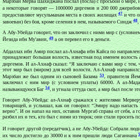
Марзбан Мерва Шахиджана послал (посла) с просьбой о мире, и
а некоторые говорят — 1000000 диргемов и 200 000 джерибо
47
предоставляют мусульманам места в своих жилищах
и что о
48
завоеван) без боя, кроме селения в нем, называемого Синдж
,
А Абу-Убейда говорит, что он заключил с ними мир с (условием
49
Йезида ибн Му'авии,
а он перевел его в деньги.
Абдаллах ибн Амир послал ал-Ахнафа ибн Кайса по направлени
принадлежит большая волость, известная под именем волость
диргемов. И ал-Ахнаф сказал: “Я заключаю с вами мир с тем, ч
этот мир был (миром) для всей волости. Ал-Ахнаф направился
53
Марзбан же был одним из сыновей Базама
, правителя Йем
заключил с ним мир (с условием уплаты) 60000. А ал-Мада
54
называющуюся Баг
, и угнала оттуда скот, а мир был после эт
Говорит Абу-Убейда: ал-Ахнаф сражался с жителями Мерверу
товарищей, и услышал, как он говорил: “Эмиру надо напасть 
верно”. И он напал на них, оставив Мургаб справа от себя, 
разбил их и тех, кто был с ними из тюрок; они стали просить 
И говорит другой (передатчик), а не Абу-Убейда: Собрали лю
их число достигло до 30000 и к ним пришли люди Саганиана