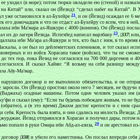
ее уходил (в море); потом тюрки овладели ею (стеной) и назвали
ег на Китай” или, сказал он (Йезид): “сделал набег на Китай”. 
21
Сул уже остановился в ал-Бухейре
, и он (Йезид) осаждал ее 6 м
ек его домочадцев и что он отдаст ал-Бухейру со всем, что в не
ллаха ибн Ма'мара ал-Яшкури с 4000 (воинов). Он (Йезид) посла
23
гнал их до лагеря Йезида. Испехбед написал марзбану
, |
337
| ил
Абдаллаха ибн Ма'ара ал-Яшкури и тех, кто был с ним, в то время
скалы, а он был из дейлемитских пленников, и тот сказал испехб
авоверных и из войск Хорасана такое (войско), что ты не смож
о тех пор, пока Йезид не согласился на 700 000 диргемов и 40
не согласился. И сказал Хайян: “Я возьму на себя разницу меж
ыла Абу-Ма'мар.
нарушило договор и не выполнило обязательства, и он отправ
 заросли. Он (Йезид) простоял около него 7 месяцев, не будучи
о (Ваджаха) осадные машины. Потом один человек указал им (а
жу'фи и сказал (ему): “Если ты будешь побежден живым, то не 
(обратно), а (в это время) Джахм достиг крепости и с ним сра
и себя. Крепость была взята, и они сдались на милость Йезида; 
д Джурджан. Йезид отправился в Хорасан и получил дары, потом 
29
сьмо попало в руки Омара ибн Абд-ал-азиза,
и он арестовал из-
договор |
338
| и убило его наместника. Он послал впереди себя