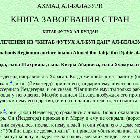
АХМАД АЛ-БАЛАЗУРИ
КНИГА ЗАВОЕВАНИЯ СТРАН
КИТАБ ФУТУХ АЛ-БУЛДАН
ЛЕЧЕНИЯ ИЗ "КИТАБ ФУТУХ АЛ-БУЛ ДАН" АЛ-БЕЛАЗ
ationis Regionum auctore imamo Ahmed ibn Jahja ibn Djabir al-
рда, сына Шахрияра, сына Кисры Абарвиза, сына Хурмуза, 
здегерд направился в Хорасан. Когда же прибыл на границу (
4
архан
, и он (Йездегерд) принял его, подарил ему почетное пл
ассердило Йездегерда, и он сказал: “Напишите ему: ты только раб
овал у него денег. Махуйе написал Низаку, возбуждая его прот
ось к нему его царство, (и вот) он написал тебе то, что написал
6
де
; они (люди Йездегерда) сражались с ними. Тюрки оказались 
ерь. Он (Йездегерд) приехал к г. Мерву и ему не открыли (воро
 с ним случилось, послал к нему людей, и они убили его в доме м
ал: “Убийца царя не должен жить”, и приказал убить мельника. И г
н вынул корону и надел ее на голову; мельник увидел ее и зах