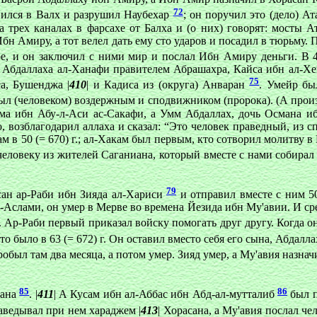
72
ился в Валх и разрушил Наубехар
; он поручил это (дело) А
на трех каналах в фарсахе от Балха и (о них) говорят: мосты 
бн Амиру, а тот велел дать ему сто ударов и посадил в тюрьму. 
е, и он заключил с ними мир и послал Ибн Амиру деньги. В 4
 Абдаллаха ал-Ханафи правителем Абрашахра, Кайса ибн ал-Хе
75
а, Бушенджа |
410
| и Кадиса из (округа) Анваран
. Умейр бы
был (человеком) воздержным и сподвижником (пророка). (А прои
ма ибн Абу-л-Аси ас-Сакафи, а Умм Абдаллах, дочь Османа ибн
о, возблагодарил аллаха и сказал: “Это человек праведный, из с
там в 50 (= 670) г.; ал-Хакам был первым, кто сотворил молитву 
ловеку из жителей Саганиана, который вместе с нами собирал х
79
асан ар-Раби ибн Зияда ал-Хариси
и отправил вместе с ним 50
-Аслами, он умер в Мерве во времена Йезида ибн Му'авии. И ср
. Ар-Раби первый приказал войску помогать друг другу. Когда 
 это было в 63 (= 672) г. Он оставил вместо себя его сына, Абда
робыл там два месяца, а потом умер. Зияд умер, а Му'авия назна
85
86
фана
. |
411
| А Кусам ибн ал-Аббас ибн Абд-ал-мутталиб
был п
 заведывал при нем хараджем |
413
| Хорасана, а Му'авия послал че