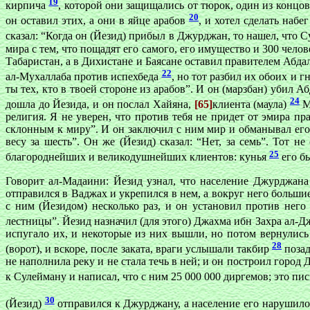
19
кирпича
, которой они защищались от тюрок, один из концов 
20
он оставил этих, а они в яйце арабов
, и хотел сделать наб
сказал: “Когда он (Йезид) прибыл в Джурджан, то нашел, что 
мира с тем, что пощадят его самого, его имущество и 300 челов
Табаристан, а в Дихистане и Баясане оставил правителем Абда
22
ал-Мухаллаба против испехбеда
, но тот разбил их обоих и 
ты тех, кто в твоей стороне из арабов”. И он (марзбан) убил 
24
дошла до Йезида, и он послал Хайяна,
[65]
клиента (маула)
Ма
религия. Я не уверен, что против тебя не придет от эмира пр
склонным к миру”. И он заключил с ним мир и обманывал его д
весу за шесть”. Он же (Йезид) сказал: “Нет, за семь”. Тот 
25
благороднейших и великодушнейших клиентов: кунья
его б
Говорит ал-Мадаини: Йезид узнал, что население Джурджана 
отправился в Ваджах и укрепился в нем, а вокруг него большие
с ним (Йезидом) несколько раз, и он установил против нег
лестницы”. Йезид назначил (для этого) Джахма ибн Захра ал-Д
испугало их, и некоторые из них вышли, но потом вернулись 
28
(ворот), и вскоре, после заката, враги услышали такбир
позад
не наполнила реку и не стала течь в ней; и он построил горо
к Сулейману и написал, что с ним 25 000 000 диргемов; это пи
30
(Йезид)
отправился к Джурджану, а население его нарушило 