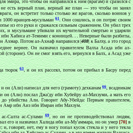
я эмира, это чтобы он направился к ним (врагам) и сразился с
 не есть верный план, верный же план — это чтобы он занял
раги, он встретит только столько же врагов, сколько воинов у
61
 и 1000 иранцев-мусульман
. Они сошлись, и oн потряс своим
копье из его руки и сражался сильным сражением. Он убил трех
их, и мусульмане убивали их мучительной смертью и ударяли
 ибн Хабиса ат-Темими с конницей. . . Неверные были разбиты,
ибн Ахмар. Потом ал-Ахнаф направился |
408
| к Балху, а это город
еднее вернее. Он назначил правителем Валха Асада ибн ал-
(стороне). Он не смог взять его, вернулся в Балх, а Асад уже
63
ища тюрок
, и он их рассеял, потом он прибыл в Басру перед
66
, и он (Али) написал для него (грамоту) дехканам
, всадникам
и он (Али) послал Джа'ду ибн Хубейру ал-Махзуми, а мать его
ы до убийства Али. Говорит Абу-Убейда: Первым правителем,
ибн Амр ибн Аиз ибн Имран ибн Махзум.
69
 ас-Салта ас-Сулами
, но он не противодействовал людям,
вал его и назначил Халида ибн ал-Му'аммара, но он умер
[70]
в
и, говорят, нет, ему в ногу попал кусок стекла и у него текла
айса ибн ал-Хейсама ас-Cулами, а в это время жители Вадгиса,