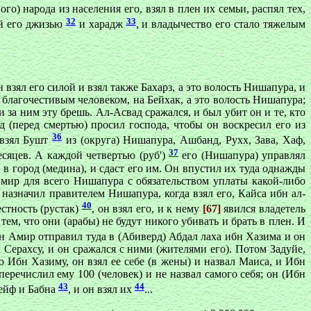
го) народа из населения его, взял в плен их семьи, распял тех,
32
33
ей его джизью
и харадж
, и владычество его стало тяжелым
 взял его силой и взял также Бахарз, а это волость Нишапура, и
благочестивым человеком, на Бейхак, а это волость Нишапура;
и за ним эту брешь. Ал-Асвад сражался, и был убит он и те, кто
 (перед смертью) просил господа, чтобы он воскресил его из
36
 взял Бушт
из (округа) Нишапура, Ашбанд, Рухх, Зава, Хаф,
37
сяцев. А каждой четвертью (руб')
его (Нишапура) управлял
в город (медина), и сдаст его им. Он впустил их туда однажды
 мир для всего Нишапура с обязательством уплаты какой-либо
назначил правителем Нишапура, когда взял его, Кайса ибн ал-
40
естность (рустак)
, он взял его, и к нему
[67]
явился владетель
ем, что они (арабы) не будут никого убивать и брать в плен. И
бн Амир отправил туда в (Абиверд) Абдал лаха ибн Хазима и он
к Серахсу, и он сражался с ними (жителями его). Потом Задуйе,
ю Ибн Хазиму, он взял ее себе (в жены) и назвал Маиса, и Ибн
перечислил ему 100 (человек) и не назвал самого себя; он (Ибн
43
44
Кейф и Бабна
, и он взял их
...