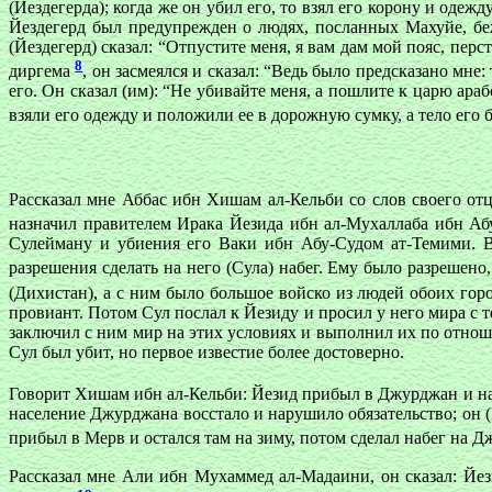
(Йездегерда); когда же он убил его, то взял его корону и одеж
Йездегерд был предупрежден о людях, посланных Махуйе, беж
(Йездегерд) сказал: “Отпустите меня, я вам дам мой пояс, перс
8
диргема
, он засмеялся и сказал: “Ведь было предсказано мне
его. Он сказал (им): “Не убивайте меня, а пошлите к царю араб
взяли его одежду и положили ее в дорожную сумку, а тело его 
Рассказал мне Аббас ибн Хишам ал-Кельби со слов своего отца
назначил правителем Ирака Йезида ибн ал-Мухаллаба ибн А
Сулейману и убиения его Ваки ибн Абу-Судом ат-Темими. В 
разрешения сделать на него (Сула) набег. Ему было разрешен
(Дихистан), а с ним было большое войско из людей обоих го
провиант. Потом Сул послал к Йезиду и просил у него мира с те
заключил с ним мир на этих условиях и выполнил их по отнош
Сул был убит, но первое известие более достоверно.
Говорит Хишам ибн ал-Кельби: Йезид прибыл в Джурджан и нас
население Джурджана восстало и нарушило обязательство; он (
прибыл в Мерв и остался там на зиму, потом сделал набег на 
Рассказал мне Али ибн Мухаммед ал-Мадаини, он сказал: Йез