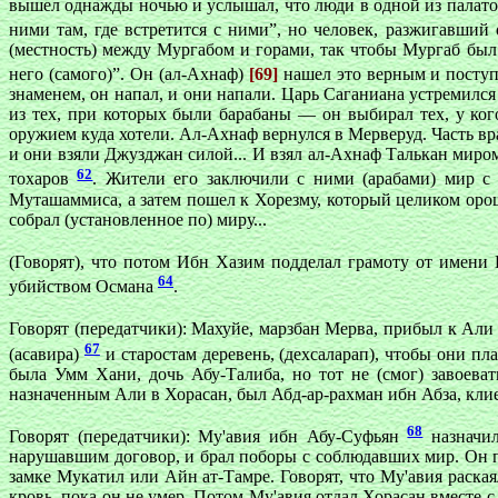
вышел однажды ночью и услышал, что люди в одной из палаток 
ними там, где встретится с ними”, но человек, разжигавший
(местность) между Мургабом и горами, так чтобы Мургаб был с
него (самого)”. Он (ал-Ахнаф)
[69]
нашел это верным и поступ
знаменем, он напал, и они напали. Царь Саганиана устремился
из тех, при которых были барабаны — он выбирал тех, у ко
оружием куда хотели. Ал-Ахнаф вернулся в Мерверуд. Часть вр
и они взяли Джузджан силой... И взял ал-Ахнаф Талькан миром
62
тохаров
. Жители его заключили с ними (арабами) мир с 
Муташаммиса, а затем пошел к Хорезму, который целиком ороша
собрал (установленное по) миру...
(Говорят), что потом Ибн Хазим подделал грамоту от имени
64
убийством Османа
.
Говорят (передатчики): Махуйе, марзбан Мерва, прибыл к Ал
67
(асавира)
и старостам деревень, (дехсаларап), чтобы они п
была Умм Хани, дочь Абу-Талиба, но тот не (смог) завоевать
назначенным Али в Хорасан, был Абд-ар-рахман ибн Абза, кли
68
Говорят (передатчики): Му'авия ибн Абу-Суфьян
назначил
нарушавшим договор, и брал поборы с соблюдавших мир. Он пр
замке Мукатил или Айн ат-Тамре. Говорят, что Му'авия раскаял
кровь, пока он не умер. Потом Му'авия отдал Хорасан вместе 