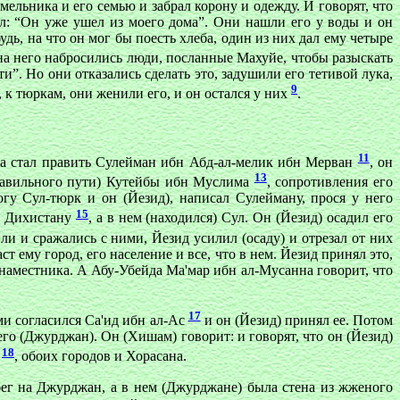
 мельника и его семью и забрал корону и одежду. И говорят, что
ал: “Он уже ушел из моего дома”. Они нашли его у воды и он
удь, на что он мог бы поесть хлеба, один из них дал ему четыре
, на него набросились люди, посланные Махуйе, чтобы разыскать
ти”. Но они отказались сделать это, задушили его тетивой лука,
9
, к тюркам, они женили его, и он остался у них
.
11
гда стал править Сулейман ибн Абд-ал-мелик ибн Мерван
, он
13
 правильного пути) Кутейбы ибн Муслима
, сопротивления его
гу Сул-тюрк и он (Йезид), написал Сулейману, прося у него
15
к Дихистану
, а в нем (находился) Сул. Он (Йезид) осадил его
и и сражались с ними, Йезид усилил (осаду) и отрезал от них
т ему город, его население и все, что в нем. Йезид принял это,
наместника. А Абу-Убейда Ма'мар ибн ал-Мусанна говорит, что
17
ми согласился Са'ид ибн ал-Ас
и он (Йезид) принял ее. Потом
го (Джурджан). Он (Хишам) говорит: и говорят, что он (Йезид)
18
ы
, обоих городов и Хорасана.
бег на Джурджан, а в нем (Джурджане) была стена из жженого