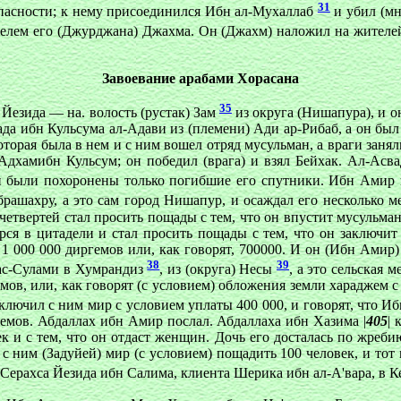
31
пасности; к нему присоединился Ибн ал-Мухаллаб
и убил (мно
ителем его (Джурджана) Джахма. Он (Джахм) наложил на жител
Завоевание арабами Хорасана
35
езида — на. волость (рустак) Зам
из округа (Нишапура), и он
да ибн Кульсума ал-Адави из (племени) Ади ар-Рибаб, а он был 
оторая была в нем и с ним вошел отряд мусульман, а враги занял
Адхамибн Кульсум; он победил (врага) и взял Бейхак. Ал-Асвад
, и были похоронены только погибшие его спутники. Ибн Амир
ашахру, а это сам город Нишапур, и осаждал его несколько ме
етвертей стал просить пощады с тем, что он впустит мусульман 
ерся в цитадели и стал просить пощады с тем, что он заключит
1 000 000 диргемов или, как говорят, 700000. И он (Ибн Амир) 
38
39
ас-Сулами в Хумрандиз
, из (округа) Несы
, а это сельская м
ов, или, как говорят (с условием) обложения земли хараджем с т
ключил с ним мир с условием уплаты 400 000, и говорят, что И
емов. Абдаллах ибн Амир послал. Абдаллаха ибн Хазима |
405
| 
к и с тем, что он отдаст женщин. Дочь его досталась по жреби
с ним (Задуйей) мир (с условием) пощадить 100 человек, и тот 
 Серахса Йезида ибн Салима, клиента Шерика ибн ал-А'вара, в 