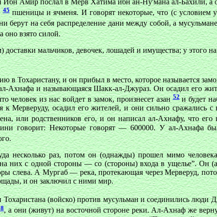
 Ибн Амир послал в Мерв Хатима ибн aн-Ну'мана ал-Бахили, а о
45
в
пшеницы и ячменя. И говорят некоторые, что (с условием 
ни берут на себя распределение дани между собой, а мусульман
 а оно взято силой.
) доставки мальчиков, девочек, лошадей и имущества; у этого нар
ю в Тохаристану, и он прибыл в место, которое называется зам
 ал-Ахнафа и называющаяся Шакк-ал-Джураз. Он осадил его жите
52
то человек из нас войдет в замок, произнесет азан
и будет на
 к Мерверуду, осадил его жителей, и они сильно сражались с 
ена, или родственников его, и он написал ал-Ахнафу, что его
ини говорит: Некоторые говорят — 600000. У ал-Ахнафа была 
ого.
да несколько раз, потом он (однажды) прошел мимо человека,
на них с одной стороны — со (стороны) входа в ущелье”. Он (а
а горы слева. А Мургаб — река, протекающая через Мерверуд, п
пощады, и он заключил с ними мир.
ди Тохаристана (войско) против мусульман и соединились люди
58
, а они (живут) на восточной стороне реки. Ал-Ахнаф же верн