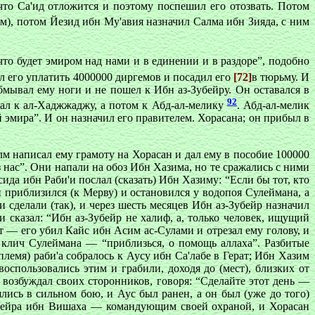
 что Са'ид отложится и поэтому поспешил его отозвать. Потом
ом), потом Йезид ибн Му'авия назначил Салма ибн Зияда, с ним
 что будет эмиром над нами и в единении и в раздоре”, подобно
вил его уплатить 4000000 диргемов и посадил его
[72]
в тюрьму. И
бмывал ему ноги и не пошел к Ибн аз-Зубейру. Он оставался в
92
жал к ал-Хаджжаджу, а потом к Абд-ал-мелику
. Абд-ал-мелик
й эмира”. И он назначил его правителем. Хорасана; он прибыл в
лм написал ему грамоту на Хорасан и дал ему в пособие 100000
 нас”. Они напали на обоз Ибн Хазима, но те сражались с ними
да ибн Раби'и послал (сказать) Ибн Хазиму: “Если бы тот, кто
ан приблизился (к Мерву) и остановился у водопоя Сулеймана, а
 сделали (так), и через шесть месяцев Ибн аз-Зубейр назначил
 сказал: “Ибн аз-Зубейр не халиф, а, только человек, ищущий
т — его убил Кайс ибн Асим ас-Сулами и отрезал ему голову, и
 клич Сулеймана — “приблизься, о помощь аллаха”. Разбитые
лемя) раби'а собралось к Аусу ибн Са'лабе в Герат; Ибн Хазим
оспользовались этим и грабили, доходя до (мест), близких от
им возбуждал своих сторонников, говоря: “Сделайте этот день —
шлись в сильном бою, и Аус был ранен, a он был (уже до того)
Букейра ибн Вишаха — командующим своей охраной, и Хорасан