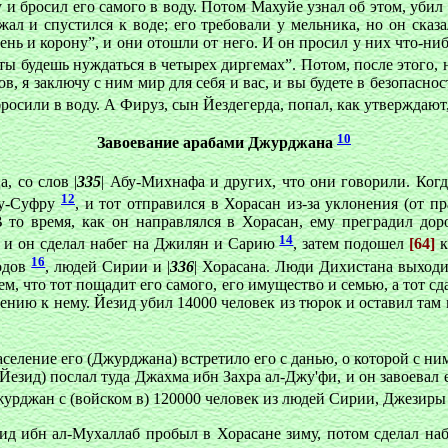
ду и бросил его самого в воду. Потом Махуйе узнал об этом, убил
ал и спустился к воде; его требовали у мельника, но он сказ
тень и корону”, и они отошли от него. И он просил у них что-ниб
: ты будешь нуждаться в четырех диргемах”. Потом, после этого
ов, я заключу с ним мир для себя и вас, и вы будете в безопаснос
бросили в воду. А Фируз, сын Йездегерда, попал, как утверждают
10
Завоевание арабами Джурджана
, со слов |
335
| Абу-Михнафа и других, что они говорили. Ко
12
бу-Суфру
, и тот отправился в Хорасан из-за уклонения (от
то время, как он направлялся в Хорасан, ему преградил доро
14
о, и он сделал набег на Джилян и Сарию
, затем подошел
[64]
16
родов
, людей Сирии и |
336
| Хорасана. Люди Дихистана выходил
м, что тот пощадит его самого, его имущество и семью, а тот сдас
ению к нему. Йезид убил 14000 человек из тюрок и оставил там 
еление его (Джурджана) встретило его с данью, о которой с ни
Йезид) послал туда Джахма ибн Захра ал-Джу'фи, и он завоевал е
Джурджан с (войском в) 120000 человек из людей Сирии, Джезир
ид ибн ал-Мухаллаб пробыл в Хорасане зиму, потом сделал на