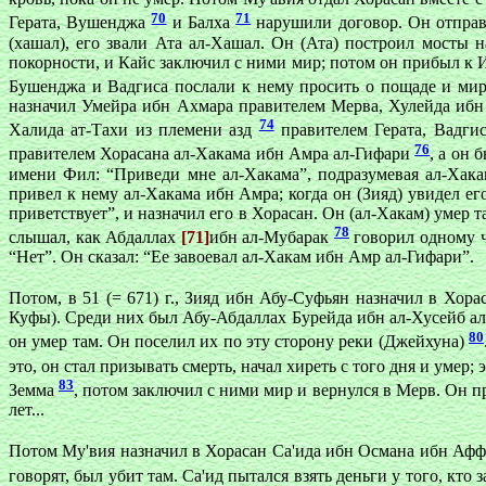
70
71
Герата, Вушенджа
и Балха
нарушили договор. Он отправ
(хашал), его звали Ата ал-Хашал. Он (Ата) построил мосты 
покорности, и Кайс заключил с ними мир; потом он прибыл к И
Бушенджа и Вадгиса послали к нему просить о пощаде и мир
назначил Умейра ибн Ахмара правителем Мерва, Хулейда ибн
74
Халида ат-Тахи из племени азд
правителем Герата, Вадгис
76
правителем Хорасана ал-Хакама ибн Амра ал-Гифари
, а он 
имени Фил: “Приведи мне ал-Хакама”, подразумевая ал-Хака
привел к нему ал-Хакама ибн Амра; когда он (Зияд) увидел ег
приветствует”, и назначил его в Хорасан. Он (ал-Хакам) умер 
78
слышал, как Абдаллах
[71]
ибн ал-Мубарак
говорил одному че
“Нет”. Он сказал: “Ее завоевал ал-Хакам ибн Амр ал-Гифари”.
Потом, в 51 (= 671) г., Зияд ибн Абу-Суфьян назначил в Хор
Куфы). Среди них был Абу-Абдаллах Бурейда ибн ал-Хусейб ал
80
он умер там. Он поселил их по эту сторону реки (Джейхуна)
это, он стал призывать смерть, начал хиреть с того дня и умер;
83
Земма
, потом заключил с ними мир и вернулся в Мерв. Он п
лет...
Потом Му'вия назначил в Хорасан Са'ида ибн Османа ибн Аф
говорят, был убит там. Са'ид пытался взять деньги у того, кто