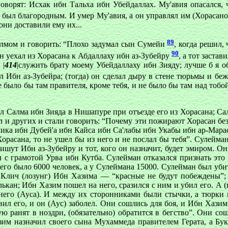
говорят: Исхак ибн Тальха ибн Убейдаллах. Му'авия опасался,
н был благородным. И умер Му'авия, а он управлял им (Хорасан
ни доставили ему их...
89
алмом и говорить: “Плохо задумал сын Сумейи
, когда решил,
90
Он уехал из Хорасана к Абдаллаху ибн аз-Зубейру
, а тот заста
 |
414
|служить брату моему Убейдаллаху ибн Зияду; лучше б я о
 Ибн аз-Зубейра; (тогда) он сделал дыру в стене тюрьмы и бе
не было бы там правителя, кроме тебя, и не было бы там над тобо
л Салма ибн Зияда в Нишапуре при отъезде его из Хорасана; Са
ил и других и стали говорить: “Почему эти пожирают Хорасан без
ика ибн Дубей'а ибн Кайса ибн Са'лабы ибн Укабы ибн ар-Мараси
) Хорасана, то не ушел бы из него и не послал бы тебя”. Сулейм
ишут Ибн аз-Зубейру и тот, кого он назначит, будет эмиром. Они
с грамотой Урва ибн Кутба. Сулейман отказался признать это и
него было 6000 человек, а у Сулеймана 15000. Сулейман был уби
 Клич (лозунг) Ибн Хазима — “красные не будут побеждены”;
кан; Ибн Хазим пошел на него, сразился с ним и убил его. А (п
него (Ауса). И между их сторонниками были стычки, а тюрки в
равил его, и он (Аус) заболел. Они сошлись для боя, и Ибн Хаз
ю ранят в ноздри, (обязательно) обратится в бегство”. Они со
Хазим назначил своего сына Мухаммеда правителем Герата, а 