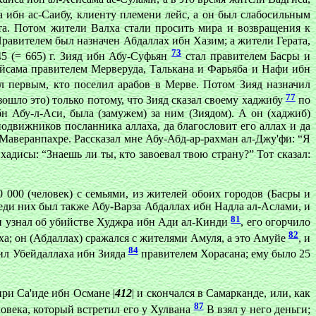
та ибн ас-Саибу, клиенту племени лейс, а он был слабосильным
Ата. Потом жители Валха стали просить мира и возвращения к
Правителем был назначен Абдаллах ибн Хазим; а жители Герата,
73
5 (= 665) г. Зияд ибн Абу-Суфьян
стал правителем Басры и
йсама правителем Мерверуда, Талькана и Фарьяба и Нафи ибн
л первым, кто поселил арабов в Мерве. Потом Зияд назначил
77
зошло это) только потому, что Зияд сказал своему хаджибу
по
 Абу-л-Аси, была (замужем) за ним (Зиядом). А он (хаджиб)
подвижников посланника аллаха, да благословит его аллах и да
в Маверанпахре. Рассказал мне Абу-Абд-ар-рахман ал-Джу'фи: “Я
адисы: “Знаешь ли ты, кто завоевал твою страну?” Тот сказал:
 000 (человек) с семьями, из жителей обоих городов (Басры и
еди них был также Абу-Варза Абдаллах ибн Надла ал-Аслами, и
81
он узнал об убийстве Худжра ибн Ади ал-Кинди
, его огорчило
82
ллаха; он (Абдаллах) сражался с жителями Амуля, а это Амуйе
, и
84
чил Убейдаллаха ибн Зияда
правителем Хорасана; ему было 25
ри Са'иде ибн Османе |
412
| и скончался в Самарканде, или, как
87
ловека, который встретил его у Хулвана
В взял у него деньги;