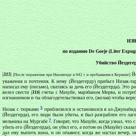
ИЗВ
по изданию De Goeje (Liter Expugn
Убийство Йездеге
|
315
|
Йе
[После поражения при Нихавенде в 642 г. и пребывания в Кермане]
уважения и почтения. К нему (Йездегерду) прибьгл Низак-т
написал ему (письмо), сватаясь за дочь его (Йездегерда). Это р
велел свести |
316
| счеты с Махуйе, марзбаном Мерва, и потреб
изгнанником и ты облагодетельствовал его, (желая) чтобы вернул
5
Низак с тюрками
приблизился и остановился в ал-Джунаби
(Йездегерда), его люди были убиты, и был разграблен его лаг
7
мельника на Мургабе
. Говорят, что Махуйе, когда узнал, что
убить его (Йездегерда), он убил его, а потом он (Махуйе) сказ
дал ему выпить вина, и он опьянел; когда же настал вечер, о