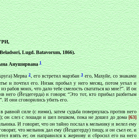
УРИ,
Beladsori, Lugd. Batavorum, 1866).
1
сына Ануширвана
2
3
округа) Мерва
, его встретил марзбан
его, Махуйе, со знаками
атье и почтил его. Низак пробыл у него месяц, потом уехал и
 из рабов моих, что дало тебе смелость свататься ко мне?”. И он
ив него (Йездегерда) и говоря: “Это тот, кто прибыл разбитым
”. И они сговорились убить его.
в равной силе (с ними), затем судьба повернулась против него
т); он слез с лошади и шел пешком, пока не дошел до дома
[63]
ельника. И говорят, что он тайно послал к мельнику и велел ему
оворят, что мельник дал ему (Йездегерду) пищу, и он съел ее, и
отел взять ее; он направился к жернову и сбросил его на него