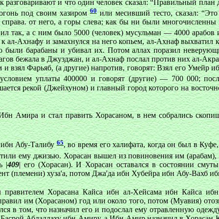
разговаривают и что один человек сказал: “Правильный план дл
60
 огонь под своим хазиром
или месивший тесто, сказал: “Это
права. от него, а горы слева; как бы ни были многочисленны в
ил так, а с ним было 5000 (человек) мусульман — 4000 арабов
 к ал-Ахнафу и замахнулся на него копьем, ал-Ахнаф выхватил 
го были барабаны и убивал их. Потом аллах поразил неверующ
агов бежала в Джузджан, и ал-Ахнаф послал против них ал-Акра
 и взял Фарьяб, (а другие) напротив, говорят: Взял его Умейр 
условием уплаты 400000 и говорят (другие) — 700 000; посл
ется рекой (Джейхуном) и главный город которого на восточной 
 Ибн Амира и стал править Хорасаном, в нем собрались скоп
65
и ибн Абу-Талибу
, во время его халифата, когда он был в Куфе
латили ему джизью. Хорасан вышел из повиновения им (арабам), 
 |
409
| его (Хорасан). И Хорасан оставался в состоянии смут
ент (племени) хуза'а, потом Джа'да ибн Хубейра ибн Абу-Вахб 
 правителем Хорасана Кайса ибн ал-Хейсама ибн Кайса ибн
авил им (Хорасаном) год или около того, потом (Муавия) отоз
ся в том, что назначил его и подослал ему отравленную одежду; 
с Басрой Абдаллаху ибн Амиру, а Ибн Амир назначил в Хорасан К