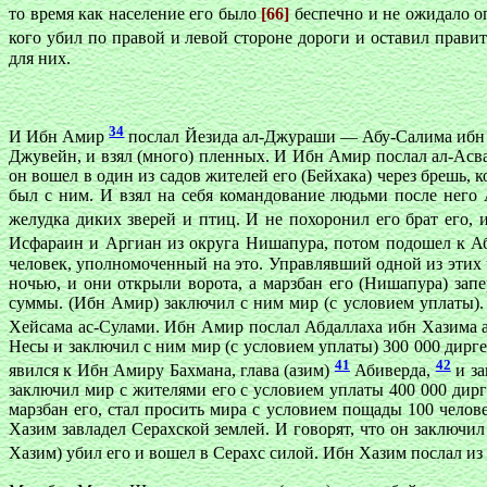
то время как население его было
[66]
беспечно и не ожидало о
кого убил по правой и левой стороне дороги и оставил прав
для них.
34
И Ибн Амир
послал Йезида ал-Джураши — Абу-Салима ибн Й
Джувейн, и взял (много) пленных. И Ибн Амир послал ал-Асва
он вошел в один из садов жителей его (Бейхака) через брешь, к
был с ним. И взял на себя командование людьми после него 
желудка диких зверей и птиц. И не похоронил его брат его
Исфараин и Аргиан из округа Нишапура, потом подошел к Абр
человек, уполномоченный на это. Управлявший одной из этих ч
ночью, и они открыли ворота, а марзбан его (Нишапура) зап
суммы. (Ибн Амир) заключил с ним мир (с условием уплаты). 
Хейсама ас-Сулами. Ибн Амир послал Абдаллаха ибн Хазима 
Несы и заключил с ним мир (с условием уплаты) 300 000 диргем
41
42
явился к Ибн Амиру Бахмана, глава (азим)
Абиверда,
и за
заключил мир с жителями его с условием уплаты 400 000 дирг
марзбан его, стал просить мира с условием пощады 100 челове
Хазим завладел Серахской землей. И говорят, что он заключил 
Хазим) убил его и вошел в Серахс силой. Ибн Хазим послал из