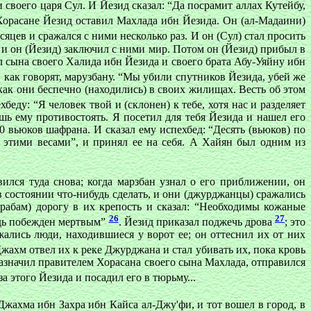
 своего царя Сул. И Йезид сказал: “Да посрамит аллах Кутейбу,
В Хорасане Йезид оставил Махлада ибн Йезида. Он (ал-Мадаини)
есяцев и сражался с ними несколько раз. И он (Сул) стал просить
й, и он (Йезид) заключил с ними мир. Потом он (Йезид) прибыл в
л сына своего Халида ибн Йезида и своего брата Абу-Уяйну ибн
и, как говорят, марузбану. “Мы убили спутников Йезида, убей же
 как они беспечно (находились) в своих жилищах. Весть об этом
еду: “Я человек твой и (склонен) к тебе, хотя нас и разделяет
ешь ему противостоять. Я посетил для тебя Йезида и нашел его
0 вьюков шафрана. И сказал ему испехбед: “Десять (вьюков) по
ду этими весами”, и принял ее на себя. А Хайян был одним из
ился туда снова; когда марзбан узнал о его приближении, он
 в состоянии что-нибудь сделать, и они (джурджанцы) сражались
рабам) дорогу в их крепость и сказал: “Необходимы кожаные
26
27
будь побежден мертвым”
. Йезид приказал поджечь дрова
; это
жались люди, находившиеся у ворот ее; он оттеснил их от них
Джахм отвел их к реке Джурджана и стал убивать их, пока кровь
назначил правителем Хорасана своего сына Махлада, отправился
за этого Йезида и посадил его в тюрьму...
 Джахма ибн Захра ибн Кайса ал-Джу'фи, и тот вошел в город, в