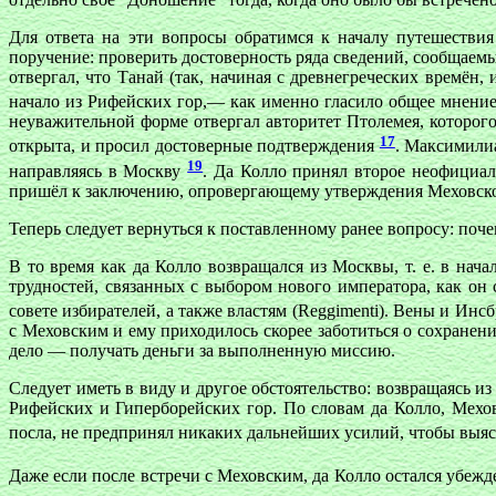
Для ответа на эти вопросы обратимся к началу путешестви
поручение: проверить достоверность ряда сведений, сообщаем
отвергал, что Танай (так, начиная с древнегреческих времён
начало из Рифейских гор,— как именно гласило общее мнени
неуважительной форме отвергал авторитет Птолемея, которого
17
открыта, и просил достоверные подтверждения
. Максимили
19
направляясь в Москву
. Да Колло принял второе неофициал
пришёл к заключению, опровергающему утверждения Меховско
Теперь следует вернуться к поставленному ранее вопросу: поч
В то время как да Колло возвращался из Москвы, т. е. в нач
трудностей, связанных с выбором нового императора, как он
совете избирателей, а также властям (Reggimenti). Вены и Ин
с Меховским и ему приходилось скорее заботиться о сохранен
дело — получать деньги за выполненную миссию.
Следует иметь в виду и другое обстоятельство: возвращаясь 
Рифейских и Гиперборейских гор. По словам да Колло, Мехов
посла, не предпринял никаких дальнейших усилий, чтобы выя
Даже если после встречи с Меховским, да Колло остался убежд