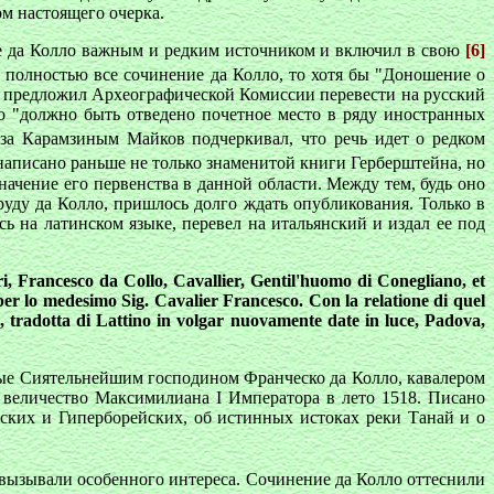
м настоящего очерка.
ние да Колло важным и редким источником и включил в свою
[6]
е полностью все сочинение да Колло, то хотя бы "Доношение о
ов предложил Археографической Комиссии перевести на русский
ло "должно быть отведено почетное место в ряду иностранных
за Карамзиным Майков подчеркивал, что речь идет о редком
 написано раньше не только знаменитой книги Герберштейна, но
ачение его первенства в данной области. Между тем, будь оно
руду да Колло, пришлось долго ждать опубликования. Только в
 на латинском языке, перевел на итальянский и издал ее под
ri, Francesco da Collo, Cavallier, Gentil'huomo di Conegliano, et
er lo medesimo Sig. Cavalier Francesco. Con la relatione di quel
de, tradotta di Lattino in volgar nuovamente date in luce, Padova,
ые Сиятельнейшим господином Франческо да Колло, кавалером
 величество Максимилиана I Императора в лето 1518. Писано
ских и Гиперборейских, об истинных истоках реки Танай и о
 вызывали особенного интереса. Сочинение да Колло оттеснили