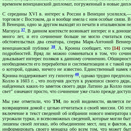
временем венецианский дипломат, погруженный в новые дипло
С середины XVI в. интерес к России в Венеции усилился,—
торговле с Востоком, да и вообще имела с ним особые связи. 
В Венеции, одно за другим выходят из печати в итальянском 
37
Магнуса
. В данном контексте возникает интерес и к донош
много лет, и его сочинение больше не могло считаться се
обстоятельствах два сенатора, сперва Марк-Антоний Вение
38
венецианской публике
. А. Крониа сообщает, что
[14]
сочи
подробностей. Вряд ли можно сомневаться в том, что сочин
доказывает интерес поляков к данному сочинению. Обширност
необходимости его переработки и систематизации и с такой пр
о которой, однако, ничего не известно. Единственный намек
40
Крониа поддерживает эту гипотезу
, однако трудно предпол
Колло в 1603 г. , что получив доступ к рукописи своего дяди
найденных каких-то заметок своего дяди Латино да Колло пон
свет" означают просто, что сочинение уже стало прежде досту
Мы уже отметили, что
ТМ
, по всей видимости, является п
возвращения домой с целью отчитаться о своей миссии. Об эт
включение в текст сведений об избрании нового императора 
угрожали турки, и всевозможных сведений, которые могли бы
лишены своей логики, ибо объединение мест, лиц и фактов, 
информировать своего монарха обо всем том, что может быт