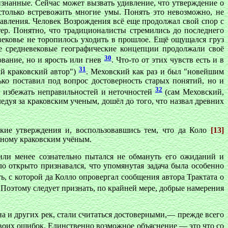
изнанные. Сейчас может вызвать удивление, что утверждение о
только встревожить многие умы. Понять это невозможно, не
авления. Человек Возрождения всё еще продолжал свой спор с
ер. Понятно, что традиционалисты стремились до последнего
ековье не торопилось уходить в прошлое. Ещё ощущался груз
е средневековые географические концепции продолжали своё
30
ование, но и ярость или гнев
. Что-то от этих чувств есть и в
31
ый краковский автор")
. Меховский как раз и был "новейшим
ко поставил под вопрос достоверность старых понятий, но и
32
ы избежать неправильностей и неточностей
(сам Меховский,
ледуя за краковским ученым, дошёл до того, что назвал древних
кие утверждения и, воспользовавшись тем, что да Коло
[13]
енному краковским учёным.
или менее сознательно пытался не обмануть его ожиданий и
ло открыто признавался, что упомянутая задача была особенно
ть, с которой да Колло опровергал сообщения автора Трактата о
. Поэтому следует признать, по крайней мере, добрые намерения
а и других рек, стали считаться достоверными,— прежде всего
воих ошибок. Единственно возможное объяснение — это что со