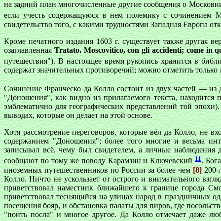
на задний план многочисленные другие сообщения о Москови
если учесть содержащуюся в нем полемику с сочинением 
свидетельство того, с какими трудностями Западная Европа от
Кроме печатного издания 1603 г. существует также другая ве
озаглавленная
Tratato. Moscovitico, con gli accidenti; come in q
путешествия"). В настоящее время рукопись хранится в библ
содержат значительных противоречий; можно отметить только
Сочинение Франческо да Колло состоит из двух частей — из
"Доношения", как видно из прилагаемого текста, находится 
эмблематично для географических представлений той эпохи).
выводах, которые он делает на этой основе.
Хотя рассмотрение переговоров, которые вёл да Колло, не вх
содержанием "Доношения"; более того многие и весьма ин
записывал всё, чему был свидетелем, а личные наблюдения 
11
сообщают по тому же поводу Карамзин и Ключевский
. Бог
иноземных путешественников по России за более чем
[8]
200-л
Колло. Ничто не ускользает от острого и внимательного взгл
приветствовал наместник ближайшего к границе города Смо
приветствовал теснящийся на улицах народ в праздничных од
посещения бояр, и обстановка палаты для пиров, где посольст
"поить посла" и многое другое. Да Колло отмечает даже л