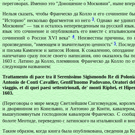
переговорах. Именно это "Доношение о Московии", ныне вперв
Нельзя сказать, чтобы Франческо да Колло и его сочинение 
3
"Историю" несколько фрагментов из него
. Однако же удивит
Московии" — так и осталось непереведенным на русский язык.
язык это сочинение и опубликовать его вместе с итальянски
4
сочинений о России XVI века"
. Неизвестны причины, по 
5
произведении, "имеющем и значительную ценность"
. Послед
и письма Кампензе и записок Иовия. К сожалению, опоздание 
напечатано сразу после своего написания, оно оказалось бы 
1603 г. Латино да Колло, племянник Франческо да Колло по 
следующим названием:
Trattamento di pace tra il Serenissimo Sigismondo Re di Polonia,
Antonio de Conti Cavallier, Gentil'huomo Padovano, Oratori dell
viaggio, et di quei paesi settentrionali, de' monti Riphei, et Hi
1603.
(Переговоры о мире между Светлейшим Сигизмундом, королем
и дворянином из Конельяно, и Антонио де Конти, кавалером
вышеупомянутым господином кавалером Франческо. С сообщен
болоте Меотиде, переведено с латинского на итальянский и вно
Таким образом, когда книга была опубликована, сведения да 