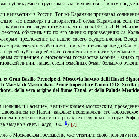
ые публикуемое на русском языке, и является главным предмето
были неизвестны в России. Тот же Карамзин признавал сочине
ельно, что несмотря на авторитетный отзыв Карамзина, если н
 Так или иначе следует отметить, что еще в 1901 г. Л. Н. Майк
м текстом, объясняя, что по его мнению произведению да Кол
которым предложение не нашло своего осуществления. Вслед 
няя определяется в особенности тем, что произведение да Колло
с первой публикацией этого сочинения во многом уменьшило зн
первым сочинением о Московском государстве вообще. Однако т
отцовской линии, нашел среди семейных бумаг большую рукопись
 et Gran Basilio Prencipe di Moscovia havuto dalli illustri Signo
a Maesta di Massimilian, Prime Imperatore l’anno 1518. Scritta p
perborei, della vera origine del fiume Tanai, et della Palude Meoti
 Польши, и Василием, великим князем Московским, проведенн
, дворянином из Падуи, каковые представляли его королевское
ием о путешествии и о странах тех северных, о горах Рифей
6
вь выдано в свет, Падуя, 1603
).
[7]
Колло о Московском государстве уже утратили свою новизну и не