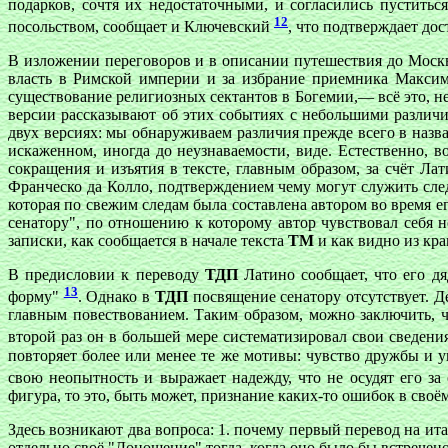
подарков, сочтя их недостаточными, и согласились пуститьс
12
посольством, сообщает и Ключевский
, что подтверждает дос
В изложении переговоров и в описании путешествия до Москв
власть в Римской империи и за избрание приемника Максими
существование религиозных сектантов в Богемии,— всё это, н
версии рассказывают об этих событиях с небольшими различи
двух версиях: мы обнаруживаем различия прежде всего в назв
искаженном, иногда до неузнаваемости, виде. Естественно, 
сокращения и изъятия в тексте, главным образом, за счёт Л
Франческо да Колло, подтверждением чему могут служить сл
которая по свежим следам была составлена автором во врем
сенатору", по отношению к которому автор чувствовал себя 
записки, как сообщается в начале текста
ТМ
и как видно из кра
В предисловии к переводу
ТДП
Латино сообщает, что его дя
13
форму"
. Однако в
ТДП
посвящение сенатору отсутствует. Д
главным повествованием. Таким образом, можно заключить, ч
второй раз он в большей мере систематизировал свои сведе
повторяет более или менее те же мотивы: чувство дружбы и у
свою неопытность и выражает надежду, что не осудят его за
фигура, то это, быть может, признание каких-то ошибок в своё
Здесь возникают два вопроса: 1. почему первый перевод на ита
отдельно своё "Доношение" тогда, когда оно было бы встречено