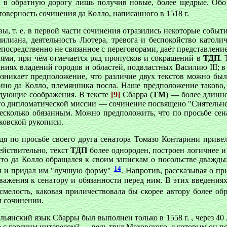
я в обратную дорогу лишь получив новые, более щедрые. Обо 
товерность сочинения да Колло, написанного в 1518 г.
ы, т. е. в первой части сочинения отразились некоторые событ
лиана, деятельность Лютера, тревога и беспокойство католи
епосредственно не связанное с переговорами, даёт представлен
ями, при чём отмечается ряд пропусков и сокращений в
ТДП
.
аниях владений городов и областей, подвластных Василию III; 
возникает предположение, что различие двух текстов можно бы
атино да Колло, племянника посла. Наше предположение таково
едующие соображения. В тексте
[9]
Сбарра (
ТМ
) — более длинно
я его дипломатической миссии — сочинение посвящено "Сиятел
несколько обязанным. Можно предположить, что по просьбе сена
ковской рукописи.
дя по просьбе своего друга сенатора Томазо Контарини приве
ействительно, текст
ТДП
более однороден, построен логичнее и
то да Колло обращался к своим запискам о посольстве дважды:
14
ния и придал им "лучшую форму"
. Напротив, рассказывая о пр
важения к сенатору и обязанности перед ним. В этих введения
 смелость, каковая приличествовала бы скорее автору более 
м сочинении.
льянский язык Сбарры был выполнен только в 1558 г. , через 40
 с горячим интересом? — ведь труд Меховского, с которым он пол