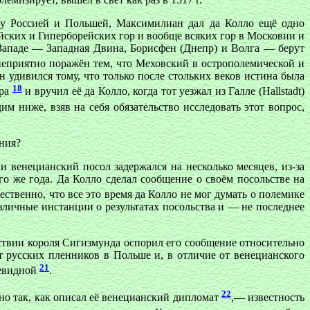
жду Россией и Польшей, Максимилиан дал да Колло ещё одно
йских и Гиперборейских гор и вообще всяких гор в Московии и
а Западе — Западная Двина, Борисфен (Днепр) и Волга — берут
приятно поражён тем, что Меховский в острополемической и
 удивился тому, что только после стольких веков истина была
18
ора
и вручил её да Колло, когда тот уезжал из Галле (Hallstadt)
м ниже, взяв на себя обязательство исследовать этот вопрос,
ения?
и венецианский посол задержался на несколько месяцев, из-за
о же года. Да Колло сделал сообщение о своём посольстве на
тественно, что все это время да Колло не мог думать о полемике
зличные инстанции о результатах посольства и — не последнее
тствии короля Сигизмунда оспорил его сообщение относительно
т русских пленников в Польше и, в отличие от венецианского
21
чевидной
.
22
но так, как описал её венецианский дипломат
,— известность