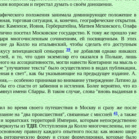
им вопросам и перестал думать о своём доношении.
графического положения занимала доминирующее положение в
ная, торговая ситуация, и, конечно, географические открытия.
ии: Кампензе, Иовия, Герберштейна, Матвея Меховского, Олафа
 лично посетил Московское государство. К тому же прошло уже
одаря многочисленным сочинениям, ей посвященным. В этих
ние да Колло на итальянский, чтобы сделать его доступным
39
вкусу венецианской сеньории
, не добавляя однако никаких
лей, и то, что один экземпляр его оказался в Польше, лишь
ного на ассоциативности, могли навести Контарини на мысль о
тое "улучшение текста" было осуществлено в видах публикации,
ная в свет", как бы указывающие на предыдущее издание. А.
здания,— особенно принимая во внимание утверждение Латино да
бы его спасти от забвения и истления. Более вероятно, что из
мянул имени Сбарры. В таком случае, слова "вновь выданная в
вил во время своего путешествия в Москву и сразу же после
41
казание на "два происшествия", связанные с миссией
, а также
х и хорватских территорий Империи, которым непосредственно
ычеркнуты из
ТДП
. Отступления да Колло многочисленны, но не
я основному правилу каждого опытного посла: как можно шире
ать риторическую форму и сухие формулировки, которые было