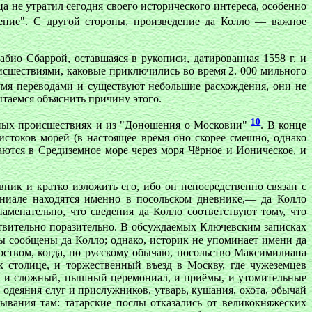
ца не утратил сегодня своего исторического интереса, особенно
ение". С другой стороны, произведение да Колло — важное
абио Сбаррой, оставшаяся в рукописи, датированная 1558 г. и
исшествиями, каковые приключились во время 2. 000 мильного
умя переводами и существуют небольшие расхождения, они не
таемся объяснить причину этого.
10
жных происшествиях и из "Доношения о Московии"
. В конце
истоков морей (в настоящее время оно скорее смешно, однако
аются в Средиземное море через моря Чёрное и Ионическое, и
вник и кратко изложить его, ибо он непосредственно связан с
ниале находятся именно в посольском дневнике,— да Колло
менательно, что сведения да Колло соответствуют тому, что
ствительно поразительно. В обсуждаемых Ключевским записках
ы сообщены да Колло; однако, историк не упоминает имени да
арством, когда, по русскому обычаю, посольство Максимилиана
 столице, и торжественный въезд в Москву, где чужеземцев
о), и сложный, пышный церемониал, и приёмы, и утомительные
 одеяния слуг и прислужников, утварь, кушания, охота, обычай
вания там: татарские послы отказались от великокняжеских