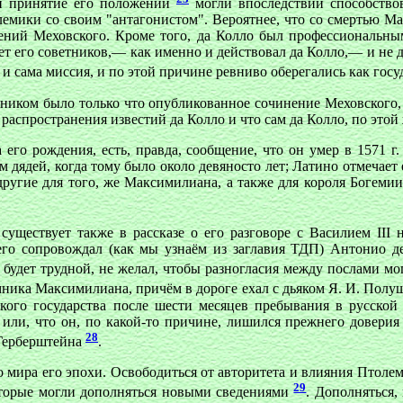
 и принятие его положений
могли впоследствии способство
лемики со своим "антагонистом". Вероятнее, что со смертью М
дений Меховского. Кроме того, да Колло был профессиональн
т его советников,— как именно и действовал да Колло,— и не 
 и сама миссия, и по этой причине ревниво оберегались как гос
очником было только что опубликованное сочинение Меховского,
распространения известий да Колло и что сам да Колло, по этой 
 его рождения, есть, правда, сообщение, что он умер в 1571 г
м дядей, когда тому было около девяносто лет; Латино отмечае
ругие для того, же Максимилиана, а также для короля Богемии
ществует также в рассказе о его разговоре с Василием III н
го сопровождал (как мы узнаём из заглавия ТДП) Антонио де 
будет трудной, не желал, чтобы разногласия между послами мо
емника Максимилиана, причём в дороге ехал с дьяком Я. И. По
ского государства после шести месяцев пребывания в русской
или, что он, по какой-то причине, лишился прежнего доверия
28
 Герберштейна
.
мира его эпохи. Освободиться от авторитета и влияния Птолем
29
которые могли дополняться новыми сведениями
. Дополняться,