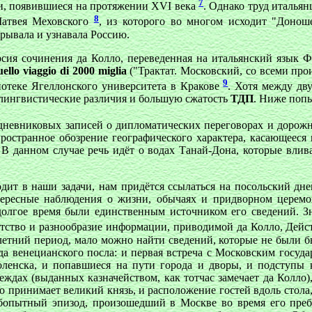
7
и, появившиеся на протяжении XVI века
. Однако труд итальян
8
Матвея Меховского
, из которого во многом исходит "Донош
крывала и узнавала Россию.
рсия сочинения да Колло, переведенная на итальянский язык Ф
uello viaggio di 2000 miglia
("Трактат. Московский, со всеми про
9
иотеке Ягеллонского университета в Кракове
. Хотя между дв
 лингвистические различия и большую сжатость
ТДП
. Ниже попы
 дневниковых записей о дипломатических переговорах и доро
пространное обозрение географического характера, касающееся 
 В данном случае речь идёт о водах Танай-Дона, которые влив
одит в наши задачи, нам придётся ссылаться на посольский дне
тересные наблюдения о жизни, обычаях и придворном церемо
долгое время были единственным источником его сведений. Зна
атство и разнообразие информации, приводимой да Колло, Дей
етний период, мало можно найти сведений, которые не были б
яда венецианского посла: и первая встреча с Московским госуд
ленска, и попавшиеся на пути города и дворы, и подступы к
еждах (выданных казначейством, как тотчас замечает да Колл
во принимает великий князь, и расположение гостей вдоль стола,
юбопытный эпизод, произошедший в Москве во время его пребы