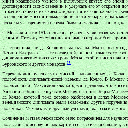
книги краковского ученого в культурных кругах его эпохи
достоверности своих сведений и удержать его от открытой по
чтобы настаивать на своём открытии и на ошибочности све
исполненной миссии только собственного монарха и быть може
поскольку сведения эти нередко бывали столь же важными, как
О Московии же в 1518 г. знали еще очень мало; главным ист
успехом. Поэтому естественно, что император мог быть против 
Известия о жизни да Колло весьма скудны. Мы не знаем года
Латино. Как рассказывает последний, он познакомился со свои
дипломатических миссиях: кроме Московской он исполнял и д
25
Бурбонского и других монархов
.
Перечень дипломатических миссий, выполненных да Колло, су
подробность дипломатической карьеры да Колло. В Москву е
полномочия от Максимилиана, который, предвидя, что миссия 
Антонио де Конти вернулся в Москву как посол Карла V, пре
да Колло, который тоже хорошо разбирался в делах Москов
венецианского дипломата были возложены другие поручения 
полемика с Меховским и другими учеными, включая и самого
Сочинение Матвея Меховского было потрясением для научного 
полагались в основу новых карт и географических знаний, 