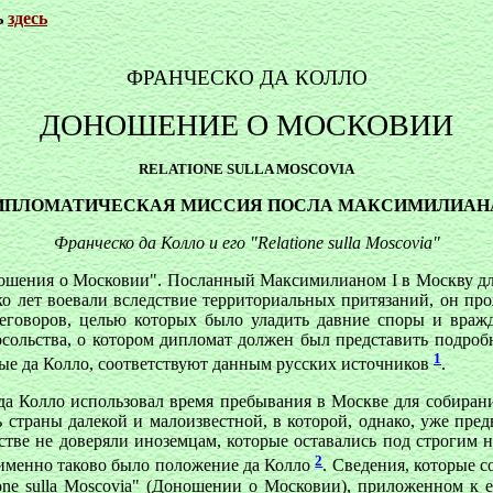
ь
здесь
ФРАНЧЕСКО ДА КОЛЛО
ДОНОШЕНИЕ О МОСКОВИИ
RELATIONE SULLA MOSCOVIA
ИПЛОМАТИЧЕСКАЯ МИССИЯ ПОСЛА МАКСИМИЛИАНА
Франческо да Колло и его "Relatione sulla Moscovia"
ношения о Московии". Посланный Максимилианом I в Москву дл
ко лет воевали вследствие территориальных притязаний, он прож
оворов, целью которых было уладить давние споры и вражду
осольства, о котором дипломат должен был представить подроб
1
ые да Колло, соответствуют данным русских источников
.
да Колло использовал время пребывания в Москве для собирани
ь страны далекой и малоизвестной, в которой, однако, уже пре
тве не доверяли иноземцам, которые оставались под строгим 
2
 именно таково было положение да Колло
. Сведения, которые 
ione sulla Moscovia" (Доношении о Московии), приложенном к