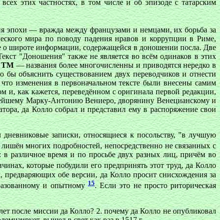
всех этих частностях, в том числе и об эпизоде с татарским
ия эпохи — вражда между французами и немцами, их борьба за
ческого мира по поводу падения нравов и коррупции в Риме,
ие о широте информации, содержащейся в доношении посла. Две
 Текст "Доношения" также не является во всём одинаков в этих
в
ТМ
— названия более многочисленны и приводятся нередко в
ло бы объяснить существованием двух переводчиков и отнести
, что изменения в первоначальном тексте были внесены самим
м и, как кажется, переведённом с оригинала первой редакции,
ьнейшему Марку-Антонию Вениеро, дворянину Венецианскому и
тора, да Колло собрал и представил ему в распоряжение свои
л дневниковые записки, относящиеся к посольству, "в лучшую
 лишён многих подробностей, непосредственно не связанных с
 в различное время и по просьбе двух разных лиц, причём во
ичинах, которые побудили его предпринять этот труд, да Колло
х, предваряющих обе версии, да Колло просит снисхождения за
15
образованному и опытному
. Если это не просто риторическая
 лет после миссии да Колло? 2. почему да Колло не опубликовал
емизирует, вышел в свет как раз в 1517 г.