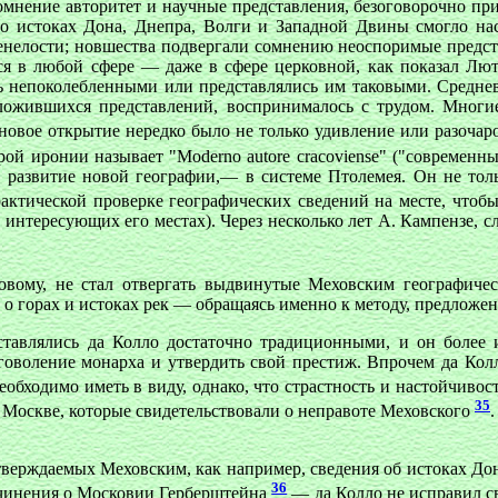
омнение авторитет и научные представления, безоговорочно пр
 о истоках Дона, Днепра, Волги и Западной Двины смогло нас
тенелости; новшества подвергали сомнению неоспоримые предст
ься в любой сфере — даже в сфере церковной, как показал Лют
сь непоколебленными или представлялись им таковыми. Среднев
сложившихся представлений, воспринималось с трудом. Многи
новое открытие нередко было не только удивление или разочар
рой иронии называет "Moderno autore cracoviense" ("современн
й развитие новой географии,— в системе Птолемея. Он не толь
ктической проверке географических сведений на месте, чтоб
в интересующих его местах). Через несколько лет А. Кампензе, с
вому, не стал отвергать выдвинутые Меховским географичес
я о горах и истоках рек — обращаясь именно к методу, предлож
тавлялись да Колло достаточно традиционными, и он более 
аговоление монарха и утвердить свой престиж. Впрочем да Кол
еобходимо иметь в виду, однако, что страстность и настойчивос
35
 Москве, которые свидетельствовали о неправоте Меховского
утверждаемых Меховским, как например, сведения об истоках Дон
36
очинения о Московии Герберштейна
— да Колло не исправил с