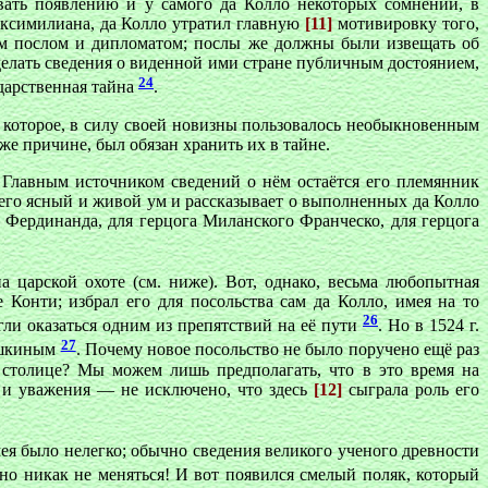
вать появлению и у самого да Колло некоторых сомнений, в
аксимилиана, да Колло утратил главную
[11]
мотивировку того,
ым послом и дипломатом; послы же должны были извещать об
делать сведения о виденной ими стране публичным достоянием,
24
ударственная тайна
.
 которое, в силу своей новизны пользовалось необыкновенным
же причине, был обязан хранить их в тайне.
. Главным источником сведений о нём остаётся его племянник
т его ясный и живой ум и рассказывает о выполненных да Колло
 Фердинанда, для герцога Миланского Франческо, для герцога
а царской охоте (см. ниже). Вот, однако, весьма любопытная
Конти; избрал его для посольства сам да Колло, имея на то
26
гли оказаться одним из препятствий на её пути
. Но в 1524 г.
27
лушкиным
. Почему новое посольство не было поручено ещё раз
 столице? Мы можем лишь предполагать, что в это время на
 и уважения — не исключено, что здесь
[12]
сыграла роль его
ея было нелегко; обычно сведения великого ученого древности
 но никак не меняться! И вот появился смелый поляк, который