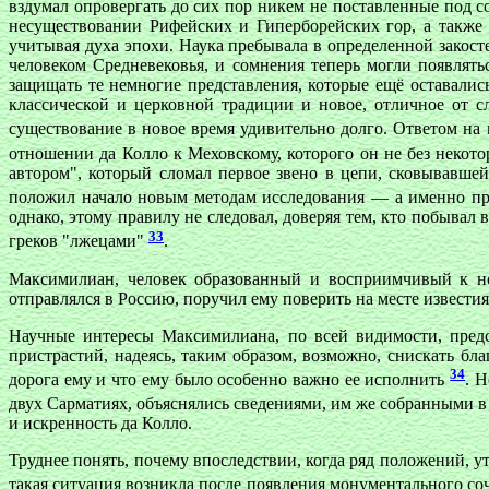
вздумал опровергать до сих пор никем не поставленные под с
несуществовании Рифейских и Гиперборейских гор, а также
учитывая духа эпохи. Наука пребывала в определенной закос
человеком Средневековья, и сомнения теперь могли появлят
защищать те немногие представления, которые ещё оставали
классической и церковной традиции и новое, отличное от 
существование в новое время удивительно долго. Ответом на 
отношении да Колло к Меховскому, которого он не без некото
автором", который сломал первое звено в цепи, сковывавше
положил начало новым методам исследования — а именно пра
однако, этому правилу не следовал, доверяя тем, кто побывал 
33
греков "лжецами"
.
Максимилиан, человек образованный и восприимчивый к но
отправлялся в Россию, поручил ему поверить на месте извести
Научные интересы Максимилиана, по всей видимости, предс
пристрастий, надеясь, таким образом, возможно, снискать бл
34
дорога ему и что ему было особенно важно ее исполнить
. Н
двух Сарматиях, объяснялись сведениями, им же собранными в
и искренность да Колло.
Труднее понять, почему впоследствии, когда ряд положений, 
такая ситуация возникла после появления монументального с