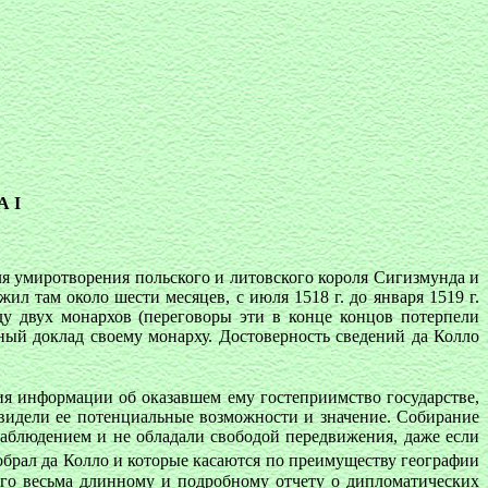
 I
я умиротворения польского и литовского короля Сигизмунда и
ил там около шести месяцев, с июля 1518 г. до января 1519 г.
 двух монархов (переговоры эти в конце концов потерпели
ный доклад своему монарху. Достоверность сведений да Колло
я информации об оказавшем ему гостеприимство государстве,
двидели ее потенциальные возможности и значение. Собирание
наблюдением и не обладали свободой передвижения, даже если
собрал да Колло и которые касаются по преимуществу географии
 его весьма длинному и подробному отчету о дипломатических