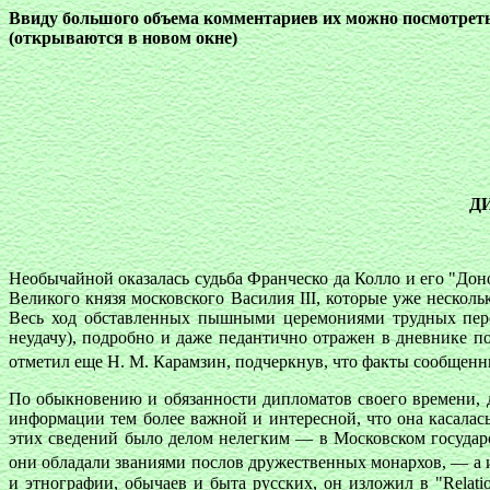
Ввиду большого объема комментариев их можно посмотрет
(открываются в новом окне)
Д
Необычайной оказалась судьба Франческо да Колло и его "До
Великого князя московского Василия III, которые уже несколь
Весь ход обставленных пышными церемониями трудных перег
неудачу), подробно и даже педантично отражен в дневнике п
отметил еще Н. М. Карамзин, подчеркнув, что факты сообщенн
По обыкновению и обязанности дипломатов своего времени, 
информации тем более важной и интересной, что она касалас
этих сведений было делом нелегким — в Московском государс
они обладали званиями послов дружественных монархов, — а
и этнографии, обычаев и быта русских, он изложил в "Relat