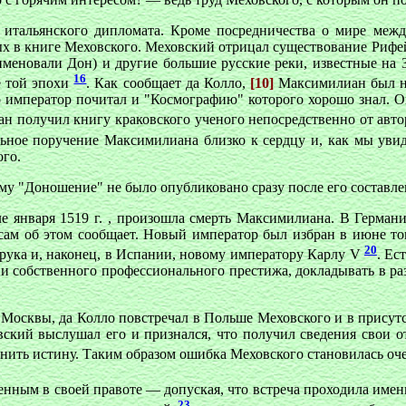
я итальянского дипломата. Кроме посредничества о мире ме
ых в книге Меховского. Меховский отрицал существование Рифе
, именовали Дон) и другие большие русские реки, известные н
16
е той эпохи
. Как сообщает да Колло,
[10]
Максимилиан был не
 император почитал и "Космографию" которого хорошо знал. Он
ан получил книгу краковского ученого непосредственно от авт
ьное поручение Максимилиана близко к сердцу и, как мы увиди
го.
ему "Доношение" не было опубликовано сразу после его составл
але января 1519 г. , произошла смерть Максимилиана. В Германи
 сам об этом сообщает. Новый император был избран в июне тог
20
сбрука и, наконец, в Испании, новому императору Карлу V
. Ес
ии собственного профессионального престижа, докладывать в ра
из Москвы, да Колло повстречал в Польше Меховского и в прису
ский выслушал его и признался, что получил сведения свои о
снить истину. Таким образом ошибка Меховского становилась о
енным в своей правоте — допуская, что встреча проходила имен
23