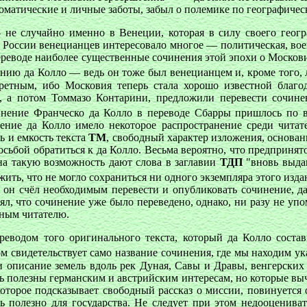
матические и личные заботы, забыл о полемике по географическ
 не случайно именно в Венеции, которая в силу своего гео
В России венецианцев интересовало многое — политическая, воен
переводе наиболее существенные сочинения этой эпохи о Москов
ению да Колло — ведь он тоже был венецианцем и, кроме того,
кретным, ибо Московия теперь стала хорошо известной благ
р, а потом Томмазо Контарини, предложили перевести сочине
нение Франческо да Колло в переводе Сбарры пришлось по 
ение да Колло имело некоторое распространение среди читате
ь и емкость текста
ТМ
, свободный характер изложения, основан
осьбой обратиться к да Колло. Весьма вероятно, что предприня
 на такую возможность дают слова в заглавии
ТДП
"вновь выдан
ожить, что не могло сохраниться ни одного экземпляра этого и
, он счёл необходимым перевести и опубликовать сочинение, да
ял, что сочинение уже было переведено, однако, ни разу не упо
пным читателю.
ереводом того оригинального текста, который да Колло соста
ом свидетельствует само название сочинения, где мы находим у
и описание земель вдоль рек Дуная, Савы и Дравы, венгерски
ть полезны германским и австрийским интересам, но которые в
которое подсказывает свободный рассказ о миссии, повинуетс
ь полезно для государства. Не следует при этом недооценив