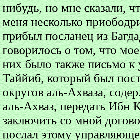
нибудь, но мне сказали, ч
меня несколько приободри
прибыл посланец из Багда
говорилось о том, что мо
них было также письмо к
Таййиб, который был пос
округов аль-Ахваза, соде
аль-Ахваз, передать Ибн 
заключить со мной догово
послал этому управляюще