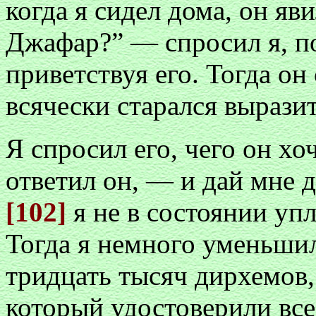
когда я сидел дома, он яв
Джафар?” — спросил я, п
приветствуя его. Тогда он
всячески старался вырази
Я спросил его, чего он х
ответил он, — и дай мне д
[102]
я не в состоянии упл
Тогда я немного уменьшил
тридцать тысяч дирхемов,
который удостоверили все