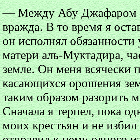
— Между Абу Джафаром и
вражда. В то время я оста
он исполнял обязанности
матери аль-Муктадира, ч
земле. Он меня всячески 
касающихся орошения земл
таким образом разорить м
Сначала я терпел, пока од
моих крестьян и не избил 
отправил к нему одного и