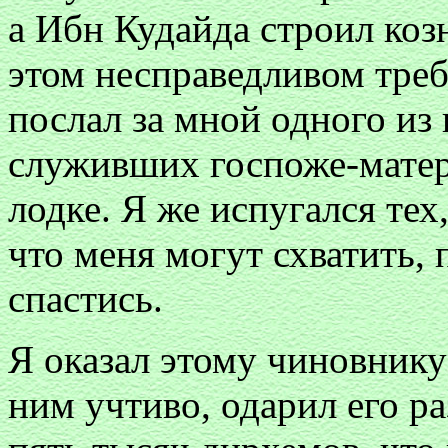
а Ибн Кудайда строил козн
этом несправедливом треб
послал за мной одного из
служивших госпоже-матер
лодке. Я же испугался тех
что меня могут схватить, 
спастись.
Я оказал этому чиновнику
ним учтиво, одарил его р