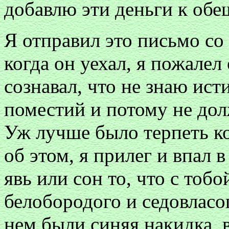
добавлю эти деньги к об
Я отправил это письмо с
когда он уехал, я пожалел 
сознавал, что не знаю ис
поместий и потому не долж
Уж лучше было терпеть к
об этом, я прилег и впал в
явь или сон то, что с тоб
белобородого и седовласог
нем были синяя накидка, 