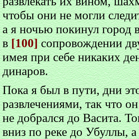
развлекать их вином, шах
чтобы они не могли следит
а я ночью покинул город в
в
[100]
сопровождении дву
имея при себе никаких ден
динаров.
Пока я был в пути, дни э
развлечениями, так что он
не добрался до Васита. То
вниз по реке до Убуллы, 