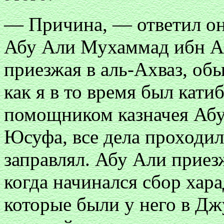
— Причина, — ответил он,
Абу Али Мухаммад ибн Аб
приезжая в аль-Ахваз, обы
как я в то время был кати
помощником казначея Абу
Юсуфа, все дела проходил
заправлял. Абу Али приезж
когда начинался сбор хара
которые были у него в Джу