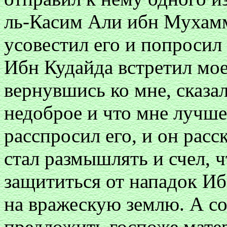
ль-Касим Али ибн Мухамм
усовестил его и попросил
Ибн Кудайда встретил мое
вернувшись ко мне, сказал
недоброе и что мне лучше
расспросил его, и он расск
стал размышлять и счел, ч
защититься от нападок Иб
на вражескую землю. А со
предложить госпоже матер