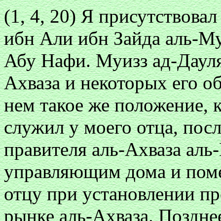
(1, 4, 20) Я присутствовал
ибн Али ибн Зайда аль-М
Абу Нафи. Муизз ад-Дауля
Ахваза и некоторых его о
нем такое же положение, к
служил у моего отца, посл
правителя аль-Ахваза аль
управляющим дома и поме
отцу при установлении пр
рынке аль-Ахваза. Позднее