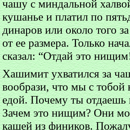
чашу с миндальной халво
кушанье и платил по пять
динаров или около того з
от ее размера. Только нач
сказал: “Отдай это нищим
Хашимит ухватился за чаш
вообрази, что мы с тобой
едой. Почему ты отдаешь и
Зачем это нищим? Они мо
кашей из фиников. Пожалу