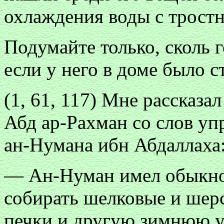
охлаждения воды с трост
Подумайте только, сколь 
если у него в доме было с
(1, 61, 117) Мне рассказ
Абд ар-Рахман со слов у
ан-Нумана ибн Абдаллаха
— Ан-Нуман имел обыкно
собирать шелковые и шер
печки и другую зимнюю ут