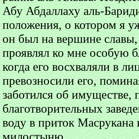
Абу Абдаллаху аль-Бариди,
положения, о котором я уж
он был на вершине славы,
проявлял ко мне особую б
когда его восхваляли в л
превозносили его, поминая
заботился об имуществе,
благотворительных заведе
воду в приток Масрукана 
милостыню.