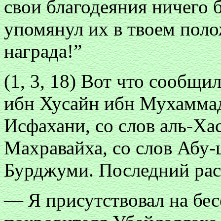
свои благодеяния ничего б
упомянул их в твоем поло
награда!”
(1, 3, 18) Вот что сообщ
ибн Хусайн ибн Мухаммад
Исфахани, со слов аль-Ха
Махравайха, со слов Абу
Бурджуми. Последний рас
— Я присутствовал на бес