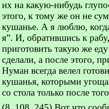
их на какую-нибудь глупо
этого, к тому же он не су
кушанье. А я люблю, когда
я”. И, обратившись к рабу
приготовить такую же еду
сделали, а после этого, п
Нуман всегда велел готов
кушанья, которыми угощал
со стола только после того
(8, 108, 245) Вот что со