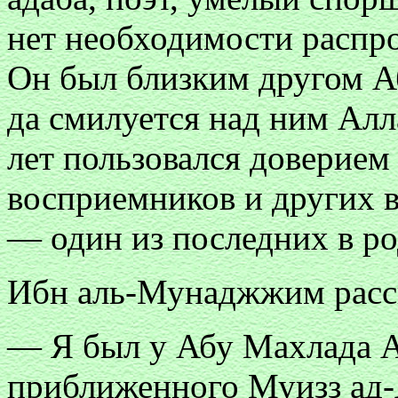
нет необходимости распро
Он был близким другом А
да смилуется над ним Алл
лет пользовался доверием 
восприемников и других 
— один из последних в р
Ибн аль-Мунаджжим расс
— Я был у Абу Махлада А
приближенного Муизз ад-Д