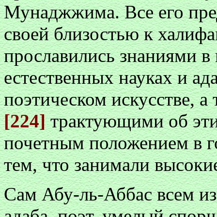
Мунаджжима. Все его пре
своей близостью к халифа
прославились знаниями в 
естественных науках и ада
поэтическом искусстве, а
[224]
трактующими об эти
почетным положением в го
тем, что занимали высоки
Сам Абу-ль-Аббас всем из
адаба, поэт, умелый спорщ