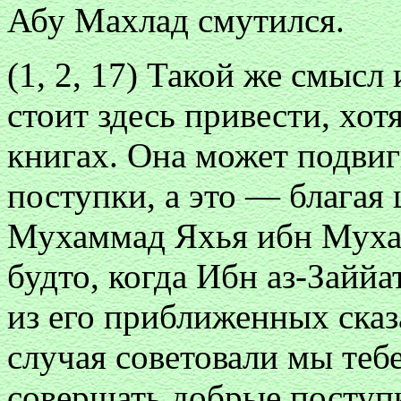
Абу Махлад смутился.
(1, 2, 17) Такой же смысл 
стоит здесь привести, хот
книгах. Она может подвиг
поступки, а это — благая 
Мухаммад Яхья ибн Мухам
будто, когда Ибн аз-Зайй
из его приближенных сказ
случая советовали мы тебе
совершать добрые поступк