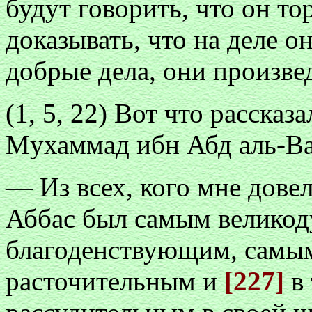
будут говорить, что он то
доказывать, что на деле о
добрые дела, они произвед
(1, 5, 22) Вот что расска
Myхаммад ибн Абд аль-В
— Из всех, кого мне довел
Аббас был самым велико
благоденствующим, самы
расточительным и
[227]
в