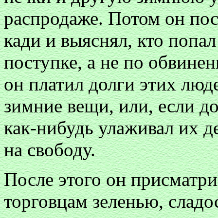
распродаже. Потом он по
кади и выяснял, кто попал
поступке, а не по обвине
он платил долги этих люде
зимние вещи, или, если д
как-нибудь улаживал их д
на свободу.
После этого он присматр
торговцам зеленью, слад