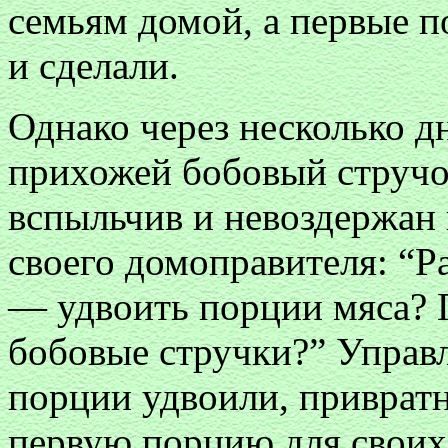
семьям домой, а первые п
и сделали.
Однако через несколько дн
прихожей бобовый стручо
вспыльчив и невоздержан 
своего домоправителя: “Ра
— удвоить порции мяса? 
бобовые стручки?” Управ
порции удвоили, привратн
первую порцию для своих 