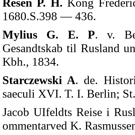
Resen P. H.
Kong Frederic
1680.S.398 — 436.
Mуlius G. E. P
. v. B
Gesandtskab til Rusland un
Kbh., 1834.
Starczewski A
. de. Histor
saeculi XVI. T. I. Berlin; S
Jacob UIfeldts Reise i Rus
ommentarved K. Rasmussen