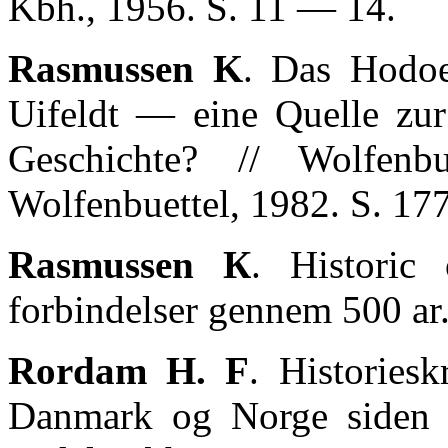
Kbh., 1956. S. 11 — 14.
Rasmussen K
. Das Hodo
Uifeldt — eine Quelle zur
Geschichte? // Wolfenb
Wolfenbuettel, 1982. S. 17
Rasmussen К
. Historic
forbindelser gennem 500 ar
Rordam H. F
. Historiesk
Danmark og Norge siden R