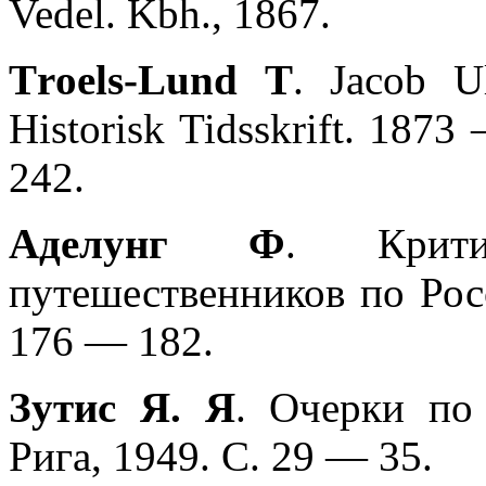
Vedel. Kbh., 1867.
Тrоеls-Lund Т
. Jacob Ul
Historisk Tidsskrift. 1873
242.
Аделунг Ф
. Критик
путешественников по Росс
176 — 182.
Зутис Я. Я
. Очерки по
Рига, 1949. С. 29 — 35.