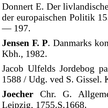
Donnert E. Der livlandische
der europaischen Politik 1
— 197.
Jensen F. P
. Danmarks kon
Kbh., 1982.
Jacob Ulfelds Jordebog pa
1588 / Udg. ved S. Gissel. 
Joecher
Chr. G. Allgemei
Leipzig, 1755.S.1668.