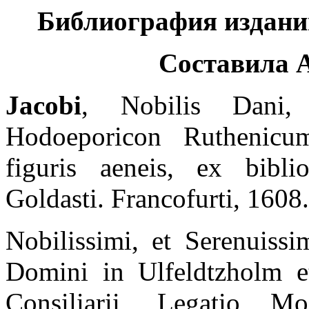
Библиография издани
Составила 
Jacobi
, Nobilis Dani, 
Hodoeporicon Ruthenic
figuris aeneis, ex bibli
Goldasti. Francofurti, 1608.
Nobilissimi, et Serenuiss
Domini in Ulfeldtzholm e
Consiliarii, Legatio Mo