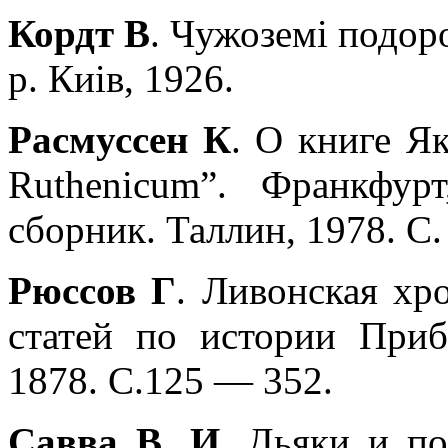
Кордт В
. Чужоземi подор
р. Киiв, 1926.
Расмуссен К
. О книге Я
Ruthenicum”. Франкфур
сборник. Таллин, 1978. С.
Рюссов Г
. Ливонская хр
статей по истории Приба
1878. С.125 — 352.
Савва В. И
. Дьяки и по