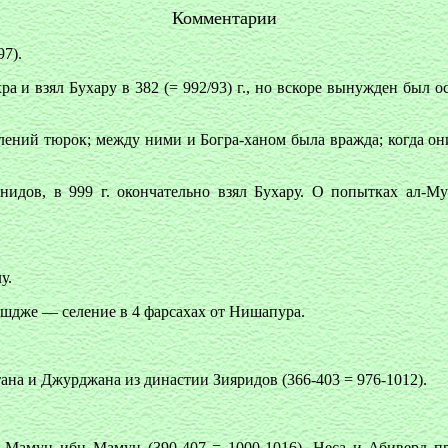
Комментарии
97).
а и взял Бухару в 382 (= 992/93) г., но вскоре вынужден был о
лений тюрок; между ними и Богра-ханом была вражда; когда они
идов, в 999 г. окончательно взял Бухару. О попытках ал-Мун
у.
ашдже — селение в 4 фарсахах от Нишапура.
ана и Джурджана из династии Зияридов (366-403 = 976-1012).
с Мамун ибн Мамун (390-407 = 1000-1016). Неса и Абиверд пр