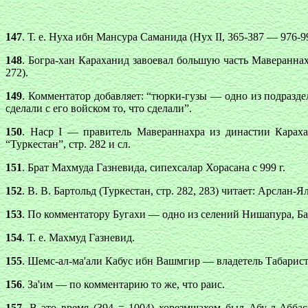
147
. Т. е. Нуха ибн Мансура Саманида (Нух II, 365-387 — 976-9
148
. Богра-хан Караханид завоевал большую часть Мавераннахр
272).
149
. Комментатор добавляет: “тюрки-гузы — одно из подразде
сделали с его войском то, что сделали”.
150
. Наср I — правитель Мавераннахра из династии Карахан
“Туркестан”, стр. 282 и сл.
151
. Брат Махмуда Газневида, сипехсалар Хорасана с 999 г.
152
. В. В. Бартольд (Туркестан, стр. 282, 283) читает: Арслан-Ял
153
. По комментатору Бугахи — одно из селений Нишапура, Б
154
. Т. е. Махмуд Газневид.
155
. Шемс-ал-ма'али Кабус ибн Вашмгир — владетель Табарист
156
. За'им — по комментарию то же, что раис.
157
. В это время (394 = 1004) хорезмшахом был Абу-л-Абба