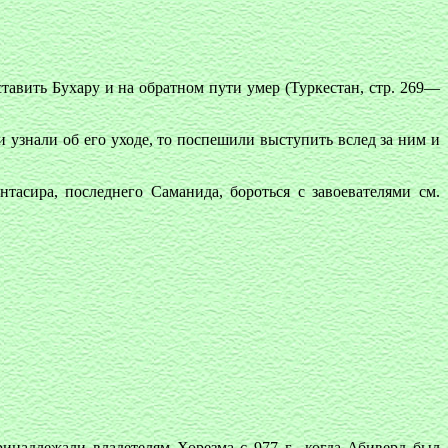
ставить Бухару и на обратном пути умер (Туркестан, стр. 269—
 узнали об его уходе, то поспешили выступить вслед за ним и
тасира, последнего Саманида, бороться с завоевателями см.
инадлежали владетелям Хорезма с 977 г., когда Абиверд был