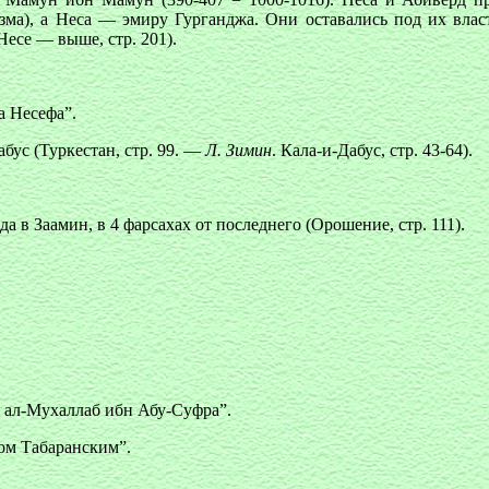
ма), a Нeca — эмиру Гурганджа. Они оставались под их власт
 Несе — выше, стр. 201).
а Несефа”.
бус (Туркестан, стр. 99. —
Л. Зимин
. Кала-и-Дабус, стр. 43-64).
а в Заамин, в 4 фарсахах от последнего (Орошение, стр. 111).
р ал-Мухаллаб ибн Абу-Суфра”.
ом Табаранским”.