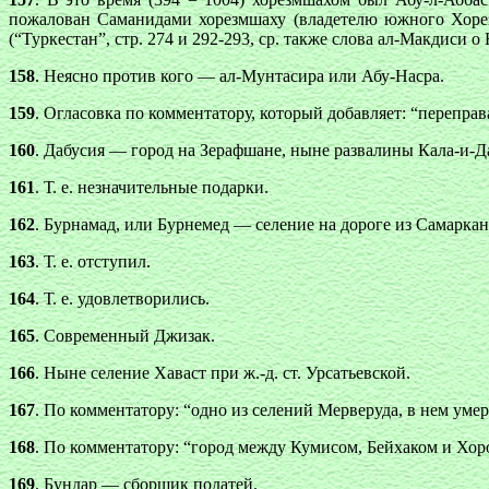
пожалован Саманидами хорезмшаху (владетелю южного Хорез
(“Туркестан”, стр. 274 и 292-293, ср. также слова ал-Макдиси о
158
. Неясно против кого — ал-Мунтасира или Абу-Насра.
159
. Огласовка по комментатору, который добавляет: “переправ
160
. Дабусия — город на Зерафшане, ныне развалины Кала-и-Да
161
. Т. е. незначительные подарки.
162
. Бурнамад, или Бурнемед — селение на дороге из Самарканд
163
. Т. е. отступил.
164
. Т. е. удовлетворились.
165
. Современный Джизак.
166
. Ныне селение Хаваст при ж.-д. ст. Урсатьевской.
167
. По комментатору: “одно из селений Мерверуда, в нем уме
168
. По комментатору: “город между Кумисом, Бейхаком и Хор
169
. Бундар — сборщик податей.