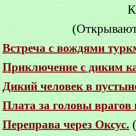
К
(Открывают
Встреча с вождями туркм
Приключение с диким к
Дикий человек в пустын
Плата за головы врагов 
Переправа через Оксус.