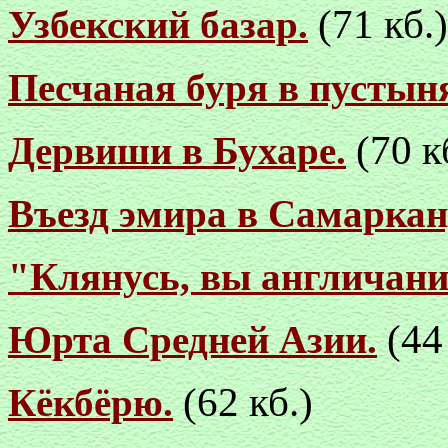
(71 кб.)
Узбекский базар.
Песчаная буря в пустын
(70 к
Дервиши в Бухаре.
Въезд эмира в Самаркан
"Клянусь, вы англичани
(44
Юрта Средней Азии.
(62 кб.)
Кёкбёрю.