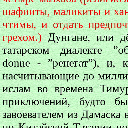
шафииты, маликиты и хан
чтимы, и отдать предпоч
грехом.)
Дунгане, или дё
татарском диалекте ”о
donne - ”ренегат”), и, 
насчитывающие до милли
ислам во времена Тиму
приключений, будто б
завоевателем из Дамаск
по Китайской Татарии по