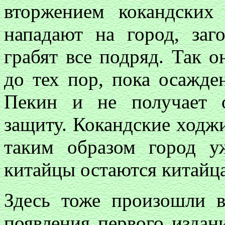
вторжением кокандских
нападают на город, заг
грабят все подряд. Так о
до тех пор, пока осажде
Пекин и не получает 
защиту. Кокандские ходжи
таким образом город уж
китайцы остаются китайц
Здесь тоже произошли 
появления первого издан