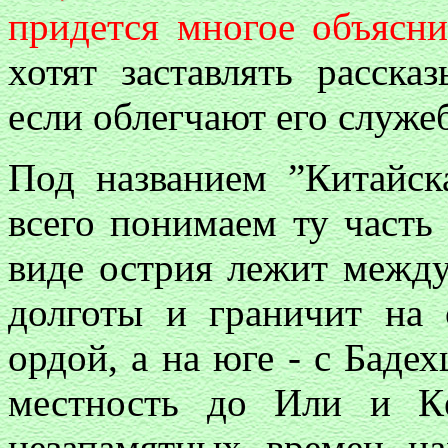
придется многое объясни
хотят заставлять расска
если облегчают его служе
Под названием ”Китайс
всего понимаем ту часть
виде острия лежит между
долготы и граничит на 
ордой, а на юге - с Баде
местность до Или и Кё
незапамятных времен на