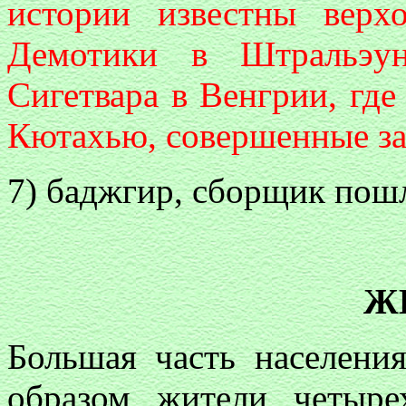
истории известны верх
Демотики в Штральэун
Сигетвара в Венгрии, гд
Кютахью, совершенные за 
7) баджгир, сборщик пош
Ж
Большая часть населени
образом жители четыре