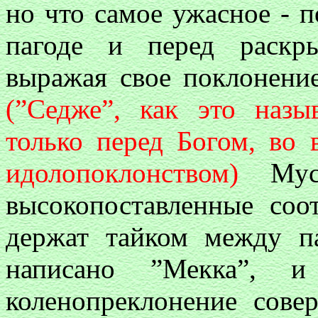
но что самое ужасное - п
пагоде и перед раскр
выражая свое поклонение
(”Седже”, как это назы
только перед Богом, во 
идолопоклонством)
Мусу
высокопоставленные соо
держат тайком между п
написано ”Мекка”, и
коленопреклонение сове