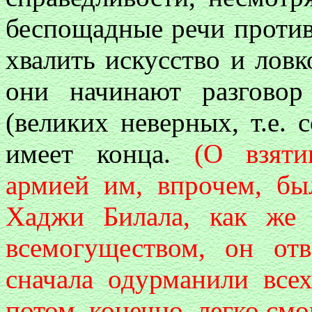
беспощадные речи против
хвалить искусство и ловк
они начинают разговор
(великих неверных, т.е. 
имеет конца.
(О взяти
армией им, впрочем, бы
Хаджи Билала, как же 
всемогуществом, он от
сначала одурманили все
потом, конечно, легко смо