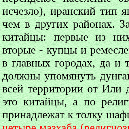
исчезло), иранский тип 
чем в других районах. З
китайцы: первые из ни
вторые - купцы и ремесле
в главных городах, да и 
должны упомянуть дунган
всей территории от Или 
это китайцы, а по рели
принадлежат к толку шаф
четыре мазхаба (религио