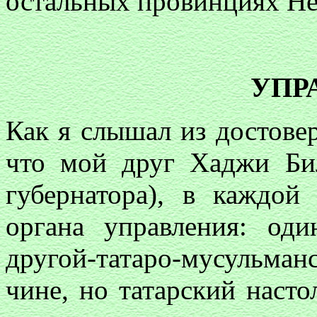
остальных провинциях Не
УПР
Как я слышал из достовер
что мой друг Хаджи Би
губернатора), в каждой
органа управления: оди
другой-татаро-мусульманс
чине, но татарский насто