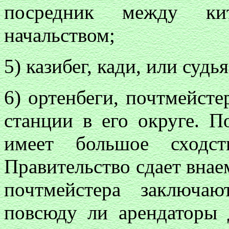
посредник между ки
начальством;
5) казибег, кади, или судья
6) ортенбеги, почтмейсте
станции в его округе. П
имеет большое сходст
Правительство сдает внае
почтмейстера заключа
повсюду ли арендаторы