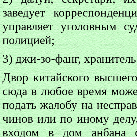
заведует корреспонденц
управляет уголовным су
полицией;
3) джи-зо-фанг, хранитель
Двор китайского высшего
сюда в любое время мож
подать жалобу на неспра
чинов или по иному делу
входом в дом анбана 