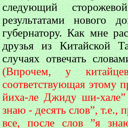
следующий сторожев
результатами нового д
губернатору. Как мне ра
друзья из Китайской Т
случаях отвечать словам
(Впрочем, у китайце
соответствующая этому п
йиха-ле Джиду ши-хале” 
знаю - десять слов”, т.е.,
все, после слов ”я зна