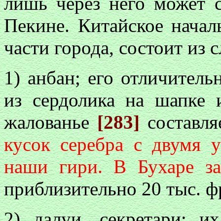
лишь через него может 
Пекине. Китайское начал
части города, состоит из
1) анбан; его отличител
из сердолика на шапке 
жалованье
[283]
составл
кусок серебра с двумя 
наши гири. В Бухаре за
приблизительно 20 тыс. ф
2) далуи, секретари; и