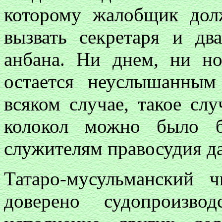
которому жалобщик дол
вызвать секретаря и дв
анбана. Ни днем, ни н
остается неуслышанны
всяком случае, такое сл
колокол можно было б
служителям правосудия да
Татаро-мусульманский 
доверено судопроизво