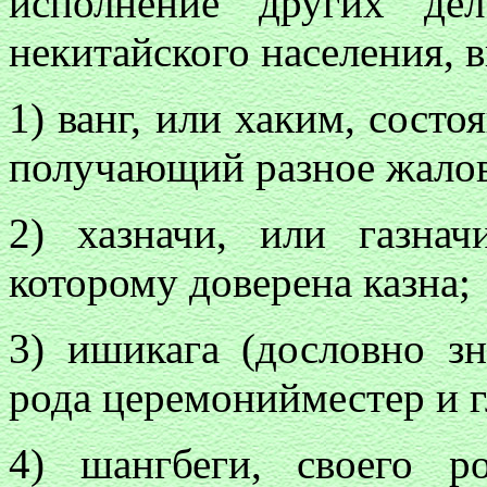
исполнение других де
некитайского населения, 
1) ванг, или хаким, сост
получающий разное жалов
2) хазначи, или газнач
которому доверена казна;
3) ишикага (дословно зн
рода церемонийместер и 
4) шангбеги, своего р