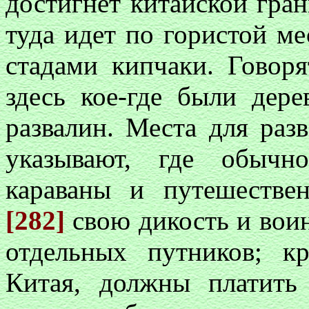
достигнет китайской гра
туда идет по гористой ме
стадами кипчаки. Говоря
здесь кое-где были дер
развалин. Места для раз
указывают, где обычн
караваны и путешестве
[282]
свою дикость и вои
отдельных путников; к
Китая, должны платить