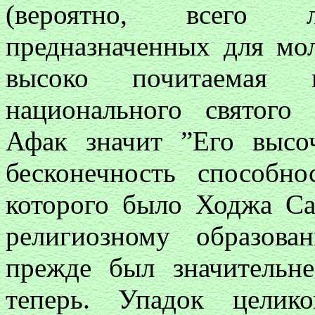
(вероятно, всего
предназначенных для мол
высоко почитаемая 
национального святого
Афак значит ”Его высо
бесконечность способно
которого было Ходжа Са
религиозному образова
прежде был значительне
теперь. Упадок целик