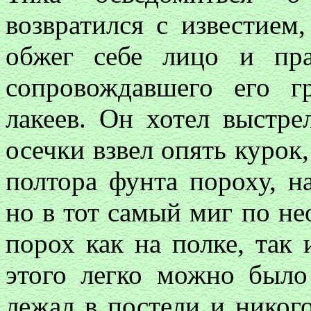
возвратился с известием
обжег себе лицо и пр
сопровождавшего его г
лакеев. Он хотел выстре
осечки взвел опять курок,
полтора фунта пороху, н
но в тот самый миг по не
порох как на полке, так 
этого легко можно было
лежал в постели и нико