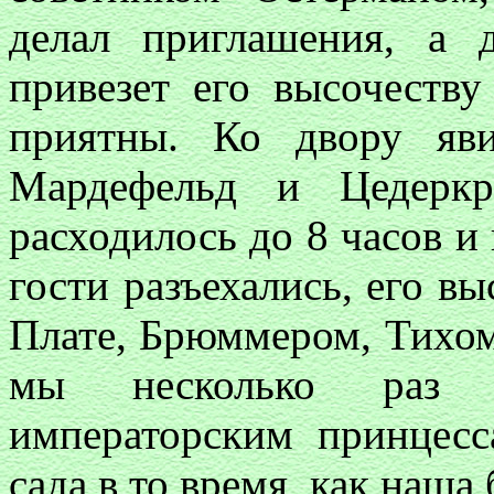
делал приглашения, а 
привезет его высочеству
приятны. Ко двору яви
Мардефельд и Цедеркр
расходилось до 8 часов и 
гости разъехались, его вы
Плате, Брюммером, Тихом 
мы несколько раз и
императорским принцесс
сада в то время, как наша