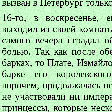
вызван в Петербург только
16-го, в воскресенье, 
выходил из своей комнаты
самого вечера страдал 
болью. Так как после об
барках, то Плате, Измайл
барке его королевског
впрочем, продолжалась не
не участвовали ни импера
принцессы, которые неск