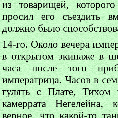
из товарищей, которог
просил его съездить в
должно было способствова
14-го. Около вечера импе
в открытом экипаже в ше
часа после того при
императрица. Часов в сем
гулять с Плате, Тихом
камеррата Негелейна, 
верное, что какой-то т