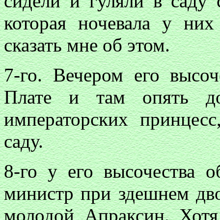
сидели и гуляли в саду 
которая ночевала у них
сказать мне об этом.
7-го. Вечером его высо
Плате и там опять до
императорских принцесс
саду.
8-го у его высочества о
министр при здешнем дво
молодой Апраксин. Хотя