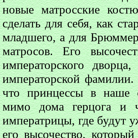
новые матросские костю
сделать для себя, как ста
младшего, а для Брюммер
матросов. Его высоче
императорского дворца
императорской фамилии. 
что принцессы в наше о
мимо дома герцога и ч
императрицы, где будут у
его высочество, который