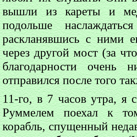
вышли из кареты и ме
подольше наслаждатьс
раскланявшись с ними е
через другой мост (за чт
благодарности очень н
отправился после того та
11-го, в 7 часов утра, я
Руммелем поехал к то
корабль, спущенный недавн