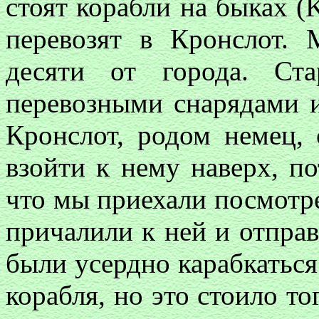
стоят корабли на быках (
перевозят в Кронслот.
десяти от города. Ст
перевозными снарядами и
Кронслот, родом немец, 
взойти к нему наверх, п
что мы приехали посмотр
причалили к ней и отпра
были усердно карабкаться
корабля, но это стоило то