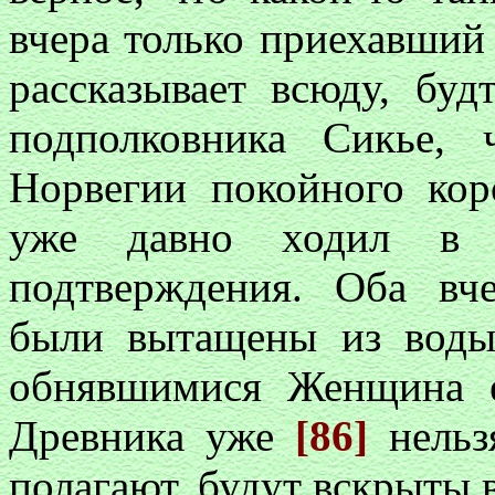
вчера только приехавший
рассказывает всюду, бу
подполковника Сикье,
Норвегии покойного кор
уже давно ходил в 
подтверждения. Оба вч
были вытащены из воды
обнявшимися Женщина е
Древника уже
[86]
нельз
полагают, будут вскрыты 