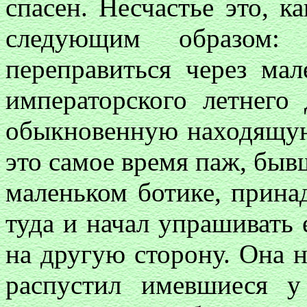
спасен. Несчастье это, к
следующим образом: 
переправиться через ма
императорского летнего 
обыкновенную находящую
это самое время паж, быв
маленьком ботике, прина
туда и начал упрашивать е
на другую сторону. Она н
распустил имевшиеся у