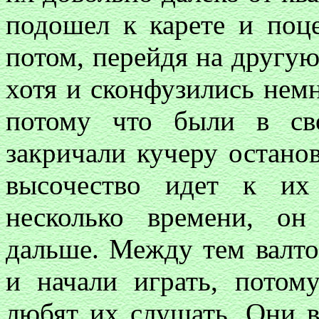
подошел к карете и поце
потом, перейдя на другу
хотя и сконфузились нем
потому что были в св
закричали кучеру останов
высочество идет к их
несколько времени, он
дальше. Между тем валто
и начали играть, потом
любят их слушать. Они в