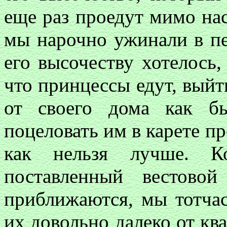
еще раз проедут мимо нас
мы нарочно ужинали в пер
его высочеству хотелось,
что принцессы едут, выйт
от своего дома как б
поцеловать им в карете пр
как нельзя лучше. К
поставленный вестово
приближаются, мы тотча
их довольно далеко от кв