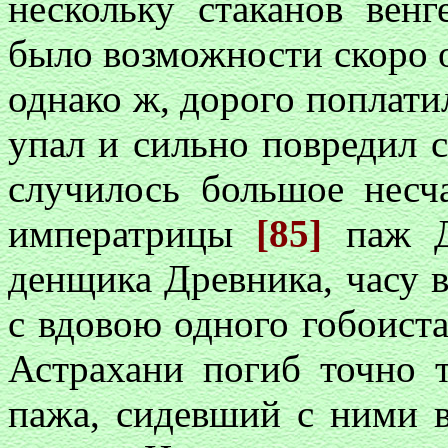
нескольку стаканов венг
было возможности скоро о
однако ж, дорого поплатил
упал и сильно повредил с
случилось большое несч
императрицы
[85]
паж Д
денщика Древника, часу в
с вдовою одного гобоиста
Астрахани погиб точно 
пажа, сидевший с ними в