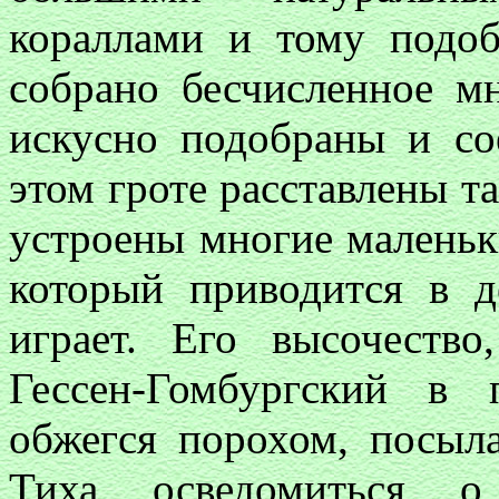
кораллами и тому подо
собрано бесчисленное м
искусно подобраны и с
этом гроте расставлены т
устроены многие маленьк
который приводится в 
играет. Его высочеств
Гессен-Гомбургский в
обжегся порохом, посыл
Тиха осведомиться о