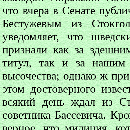
что вчера в Сенате публи
Бестужевым из Стокго
уведомляет, что шведск
признали как за здешни
титул, так и за нашим 
высочества; однако ж пр
этом достоверного извес
всякий день ждал из Ст
советника Бассевича. Кро
верное, что милиция, к