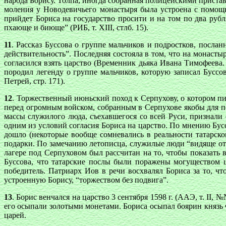
народа Борису. Толпа, иногда собранная полицейскими пристав
моления у Новодевичьего монастыря была устроена с помощь
прийдет Бориса на государство просити и на том по два рубл
пхающе и биюще” (РИБ, т. XIII, стлб. 15).
11
. Рассказ Буссова о группе мальчиков и подростков, посл
действительность”. Последняя состояла в том, что на монаст
согласился взять царство (Временник дьяка Ивана Тимофеева.
породил легенду о группе мальчиков, которую записал Буссо
Петрей, стр. 171).
12
. Торжественный июньский поход к Серпухову, о котором пи
перед огромным войском, собранным в Серпухове якобы для пох
массы служилого люда, съехавшегося со всей Руси, признали
одним из условий согласия Бориса на царство. По мнению Бусс
дошло (некоторые вообще сомневались в реальности татарско
подарки. По замечанию летописца, служилые люди “видяще от не
лагере под Серпуховом был рассчитан на то, чтобы показать
Буссова, что татарские послы были поражены могуществом ц
победитель. Патриарх Иов в речи восхвалял Бориса за то, чт
устроенную Борису, “торжеством без подвига”.
13
. Борис венчался на царство 3 сентября 1598 г. (ААЭ, т. II,
его осыпали золотыми монетами. Бориса осыпал боярин князь Ф
царей.