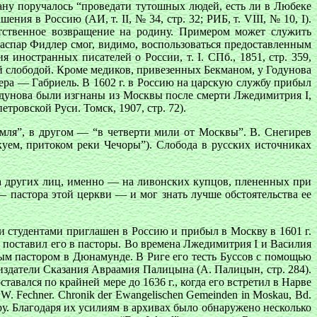
ану поручалось “проведати тутошных людей, есть ли в Любеке
я в Россию (АИ, т. II, № 34, стр. 32; РИБ, т. VIII, № 10, I).
ятственное возвращение на родину. Примером может служить
, Каспар Фидлер смог, видимо, воспользоваться предоставленным
 иностранных писателей о России, т. I. СПб., 1851, стр. 359,
ой слободой. Кроме медиков, привезенных Бекманом, у Годунова
ера — Габриель. В 1602 г. в Россию на царскую службу прибыл
Годунова были изгнаны из Москвы после смерти Лжедимитрия I,
ровской Руси. Томск, 1907, стр. 72).
емля”, в другом — “в четверти мили от Москвы”. В. Снегирев
куем, притоком реки Чечоры”). Слобода в русских источниках
.
 на других лиц, именно — на ливонских купцов, плененных при
 — пастора этой церкви — и мог знать лучше обстоятельства ее
ими студентами приглашен в Россию и прибыл в Москву в 1601 г.
н поставил его в пасторы. Во времена Лжедимитрия I и Василия
ным пастором в Дюнамунде. В Риге его тесть Буссов с помощью
 издатели Сказания Авраамия Палицына (А. Палицын, стр. 284).
тавался по крайней мере до 1636 г., когда его встретил в Нарве
 A. W. Feсhner. Chronik der Ewangelischen Gemeinden in Moskau, Bd.
ру. Благодаря их усилиям в архивах было обнаружено несколько