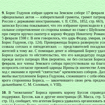
9
. Борис Годунов избран царем на Земском соборе 17 февраля
официальных актов — избирательной грамоты, грамот патриар
России с державами иностранными, т. II. СПб., 1852, стр. 663
записки Буссова показывают, что это избрание происходило в
сильное сопротивление со стороны княжат во главе с Шуйским
при смерти вручил скипетр и корону Федору Никитичу Романо
5 февраля 1598 г. В нем говорилось, что царь Федор, умирая, 
Борис Годунов, стр. 124). Приверженцы Бориса развернули ус
созвала сотских и пятидесятских — представителей посадс
жителей к тому же. С помощью денег и обещаний Борису удало
Бориса сыграло то обстоятельство, что его кандидатуру под
прежде всего патриарх Иов (вероятно, не без согласия Борис
февраля, все члены Земского собора присутствовали на благ
испросить согласие прежней царицы Ирины (в иночестве Алекс
ход с иконами и прочей “святостью” кремлевских соборов. Да
якобы выступлением Бориса Годунова, сложившего с себя обяз
ярого сторонника Бориса, — закончившего свою речь предложе
дальнейшем: С. М. Соловьев, т. VIII).
10
. В “нежелании” Бориса принять корону Буссов справед
поддержки. Буссов, как и другие иностранцы (И. Масса, стр. 5
стр. 11), сообщает, что агентам Бориса удавалось организоват