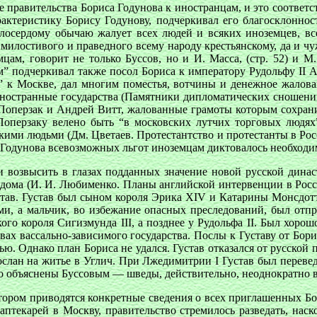
е правительства Бориса Годунова к иностранцам, и это соответ
актеристику Борису Годунову, подчеркивал его благосклонност
илосердому обычаю жалует всех людей и всяких иноземцев, в
и милостивого и праведного всему народу крестьянскому, да и ч
мцам, говорит не только Буссов, но и И. Масса, (стр. 52) и М
м” подчеркивал также посол Бориса к императору Рудольфу II А
” к Москве, дал многим поместья, вотчины и денежное жалова
ностранные государства (Памятники дипломатических сношений, т
ерзак и Андрей Витт, жалованные грамоты которым сохранилис
оперзаку велено быть “в московских лутчих торговых людях
кими людьми (Дм. Цветаев. Протестантство и протестанты в Росс
а Годунова всевозможных льгот иноземцам диктовалось необходи
 и возвысить в глазах подданных значение новой русской дина
дома (И. И. Любименко. Планы английской интервенции в России
в. Густав был сыном короля Эрика XIV и Катарины Монсдоттер
ми, а мальчик, во избежание опасных преследований, был отпра
ого короля Сигизмунда III, а позднее у Рудольфа II. Был хорош
х вассально-зависимого государства. Послы к Густаву от Бориса
. Однако план Бориса не удался. Густав отказался от русской 
 сослан на житье в Углич. При Лжедимитрии I Густав был перев
о объяснены Буссовым — шведы, действительно, неоднократно в
отором приводятся конкретные сведения о всех приглашенных Б
аптекарей в Москву, правительство стремилось разведать, нас