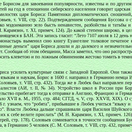
ые Борисом для завоевания популярности, известны и по друг
ей на год в отношении сибирского населения говорит царская гра
милостях царя Бориса: Памятники дипломатических сношений, 
ловьев, т. VIII, стр. 22). Подтверждением сообщения Буссова о
 ко мздоиманию зело бысть ненавистен, разбойства и татьбы и 
. Карамзин, т. XI, примеч. 124). До какой степени широко, в ц
ранящемся в БАН. Эта запись гласит: “Лето 7107 июля в 12 день 
онастырь выменил сию книгу Еуангелие толковое печатное н
ынные деньги” царя Бориса дошли и до далекого и незначительн
ет. Сообщая об этом обещании, Масса заметил, что оно распростр
осить клеветою и по ложным обвинениям жестоко томить в темни
ориса усилить культурные связи с Западной Европой. Они так
 языкам и наукам, Борис в 1600 г. направил в Германию немца 
 Соловьев, т. VIII, стр. 432). Тогда же в Любек был направлен 
алистов (АИ, т. II, № 34). Устройство школ в России при Бор
тельство прибегает тогда к отправке в Англию, Францию и Герма
 XVII в. М., 1955, стр. 484; СГГД, ч. V, стр. XXVII, XIX). О
 г. узнаем, что “робята”, прибывшие в Любек учиться “языку и 
то”. Власти Любека дальше спрашивали царя Василия Шуйского
 их к себе велите прислать” (М. Н. Карамзин, т. XI, примеч. 1
рей, стр. 178). Соловьев сомневается в точности сообщения Бу
в Германию 5 человек (С. М. Соловьев, т. VIII, стр. 432, примеч