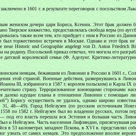
ключено в 1601 г. в результате переговоров с посольством Льва
орым женихом дочери царя Бориса, Ксении. Этот брак должен 
щано Тверское княжество, предоставлялась свобода веры (по аугс
валась также всем тем, кто прибудет с ним в Россию из Дании (
 и был торжественно встречен в Москве. Однако и этот брак не 
ue Historic und Geographie angelegt von D. Anton Friedrich Biis
 на родину. Посольский приказ отвечал, что могила его разграбл
 датской королевской семьи (Ф. Аделунг. Критико-литературное 
вонским немцам, бежавшим из Ливонии в Россию в 1601 г., Сол
дения этой страной. Военные действия, развернувшись в Ливо
Иоанна III, избранного в 1587 г. королем польским) и Карла IX 
ончательно страну. Терроризованное воюющими сторонами насе
Хотя далеко идущие планы в отношении Ливонии с помощью ли
 Борису осуществить не удалось, однако широко известная 
тр. 31, 48—49). Город Нейгаузен (по русским источникам Новг
1558 по 1582 г. Нейгаузен был во владении русских, потом пе
 — под его власть перешла вся Эстония и большая часть Ливо
 был и Нейгаузен. Часть населения Лифляндии, присягнувшая ран
 в 53 километрах западнее Пскова, в XVI в. представлял собою
мог узнать от самих немцев. Это предположение вполне вероят