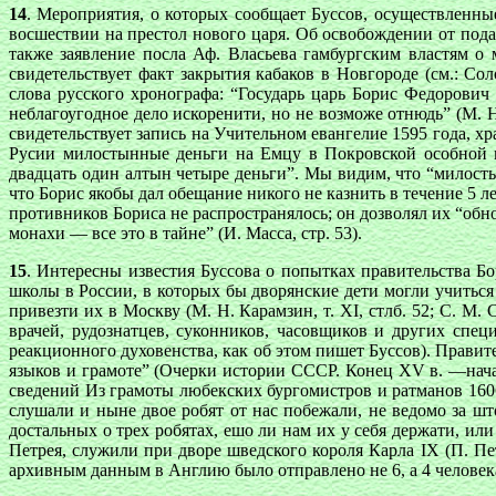
14
. Мероприятия, о которых сообщает Буссов, осуществленн
восшествии на престол нового царя. Об освобождении от подат
также заявление посла Аф. Власьева гамбургским властям о 
свидетельствует факт закрытия кабаков в Новгороде (см.: Со
слова русского хронографа: “Государь царь Борис Федорович
неблагоугодное дело искоренити, но не возможе отнюдь” (М. Н
свидетельствует запись на Учительном евангелие 1595 года, х
Русии милостынные деньги на Емцу в Покровской особной м
двадцать один алтын четыре деньги”. Мы видим, что “милост
что Борис якобы дал обещание никого не казнить в течение 5 л
противников Бориса не распространялось; он дозволял их “обн
монахи — все это в тайне” (И. Масса, стр. 53).
15
. Интересны известия Буссова о попытках правительства Б
школы в России, в которых бы дворянские дети могли учиться
привезти их в Москву (М. Н. Карамзин, т. XI, стлб. 52; С. М.
врачей, рудознатцев, суконников, часовщиков и других специ
реакционного духовенства, как об этом пишет Буссов). Прави
языков и грамоте” (Очерки истории СССР. Конец XV в. —начало
сведений Из грамоты любекских бургомистров и ратманов 1606
слушали и ныне двое робят от нас побежали, не ведомо за ш
достальных о трех робятах, ешо ли нам их у себя держати, или
Петрея, служили при дворе шведского короля Карла IX (П. Пет
архивным данным в Англию было отправлено не 6, а 4 человека, 