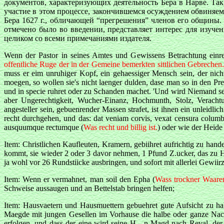
документов, характеризующих деятельность Бера в Нарве. Так,
участие в этом процессе, закончившемся осуждением обвиняемо
Бера 1627 г., обличающей “прегрешения” членов его общины.
отмечено было во введении, представляет интерес для изучен
целиком со всеми примечаниями издателя.
Wenn der Pastor in seines Amtes und Gewissens Betrachtung einreis
offentliche Ruge der in der Gemeine bemerkten sittlichen Gebrechen.
muss er eim unruhiger Kopf, ein gehaessiger Mensch sein, der nic
moеgen, so wollen sie's nicht laеnger dulden, dase man so in den Pre
und in specie ruhret oder zu Schanden machet. 'Und wird Niemand se
aber Ungerechtigkeit, Wucher-Einanz, Hochmunth, Stolz, Veracht
angesteller sein, gebuenrender Massen strafet, ist ihnen ein unleidli
recht durchgehen, und das: dat veniam corvis, vexat censura columb
ausquumque rectumque (
Was recht und billig ist.
) oder wie der Heide
Item: Christlichen Kaufleuten, Kramern, gebiihret aufrichtig zu han
kommt, sie wieder 2 oder 3 davor nehmen, 1 Pfund Z.ucker, das zu H
ja wohl vor 26 Rundstiicke ausbringen, und sofort mit allerlei Gewiirz
Item: Wenn er vermahnet, man soil den Epha (
Wass trockner Waaren 
Schweise aussaugen und an Bettelstab bringen helfen;
Item: Hausvaetern und Hausmuеttern gebuеhret gute Aufsicht zu ha
Maegde mit jungen Gesellen im Vorhause die halbe oder ganze Nach
erfolgen, und dass der eine wird seine H—n Magd nach Reval, der a