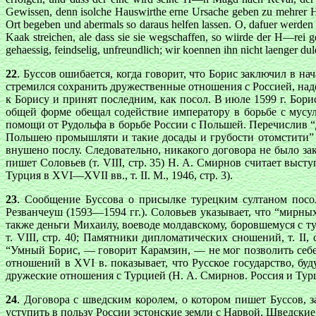
Gewissen, denn isolche Hauswirthe erne Ursache geben zu mehrer H
Ort begeben und abermals so daraus helfen lassen. O, dafuer werden
Kaak streichen, ale dass sie sie wegschaffen, so wiirde der H—rei g
gehaessig, feindselig, unfreundlich; wir koennen ihn nicht laenger du
22
. Буссов ошибается, когда говорит, что Борис заключил в на
стремился сохранить дружественные отношения с Россией, наде
к Борису и принят последним, как посол. В июле 1599 г. Бор
общей форме обещал содействие императору в борьбе с мусул
помощи от Рудольфа в борьбе России с Польшей. Перечислив “д
Польшею промышляти и такие досады и грубости отомстити” (
внушено послу. Следовательно, никакого договора не было зак
пишет Соловьев (т. VIII, стр. 35) Н. А. Смирнов считает вы
Турция в XVI—XVII вв., т. II. М., 1946, стр. 3).
23
. Сообщение Буссова о присылке турецким султаном посол
Резванчеуш (1593—1594 гг.). Соловьев указывает, что “мирны
также деньги Михаилу, воеводе молдавскому, боровшемуся с т
т. VIII, стр. 40; Памятники дипломатических сношений, т. I
“Умный Борис, — говорит Карамзин, — не мог позволить себе та
отношений в XVI в. показывает, что Русское государство, б
дружеские отношения с Турцией (Н. А. Смирнов. Россия и Турция
24
. Договора с шведским королем, о котором пишет Буссов, 
уступить в пользу России эстонские земли с Нарвой. Шведские