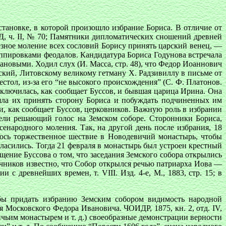
становке, в которой произошло избрание Бориса. В отличие от
Д, ч. II, № 70; Памятники дипломатических сношений древней
слезное моление всех сословий Борису принять царский венец, —
уппировками феодалов. Кандидатура Бориса Годунова встречала
новыми. Ходил слух (И. Масса, стр. 48), что Федор Иоаннович
кий, Литовскому великому гетману X. Радзивиллу в письме от
естол, из-за его “не высокого происхождения” (С. Ф. Платонов.
включилась, как сообщает Буссов, и бывшая царица Ирина. Она
яла их принять сторону Бориса и побуждать подчиненных им
и, как сообщает Буссов, церковников. Важную роль в избрании
имели решающий голос на Земском соборе. Сторонники Бориса,
сенародного моления. Так, на другой день после избрания, 18
ялось торжественное шествие в Новодевичий монастырь, чтобы
ласились. Тогда 21 февраля в монастырь был устроен крестный
ение Буссова о том, что заседания Земского собора открылись
очников известно, что Собор открылся речью патриарха Иова —
 древнейших времен, т. VIII. Изд. 4-е, М., 1883, стр. 15; в
обы придать избранию Земским собором видимость народной
ря Московского Федора Ивановича. ЧОИДР, 1875, кн. 2, отд. IV,
вичьим монастырем и т. д.) своеобразные демонстрации верности