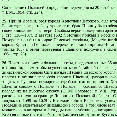
Соглашение с Польшей о продлении перемирия на 20 лет было за
т. I, M., 1954, стр. 224).
25
. Принц Иоганн, брат короля Христиана Датского, был вт
Борис сделал все, чтобы устроить этот брак. Принцу было обе
своем княжестве — в Твери. Свобода вероисповедания гарантиро
I, стр. 136—137). В августе 1602 г. Иоганн прибыл в Россию
Похоронен он был в кирке Немецкой слободы, (Magazin fur die ne
король Христиан IV пожелал перевезти останки принца Иоганна
том же 1637 г. были перевезены в Данию и положены в склепе
1864, стр. 73).
26
. Почетный прием и большие льготы, предоставленные 35 ли
в Ливонии, с тем чтобы осуществить свой тайный план овла
династической борьбы Сигизмунда III (сына шведского короля 
престол и объявившего себя королем Швеции), разорили ок
защиты в Русском государстве, где было охотно принято. 
Швеции союзом с Польшей, а Польше — союзом со Швецией”)
последних на русскую службу (С. М. Соловьев, т. VIII, .с
расположенную на границе Ливонии и Псковской области. С 
тянулась с 1599 по 1629 г. В начале войны Карл имел успех
Последние захватывают лифляндские города, в том числе взят
монастырь, в котором лифляндцы нашли убежище, находившийся
Все связанные с этим событием фактические данные Буссов 