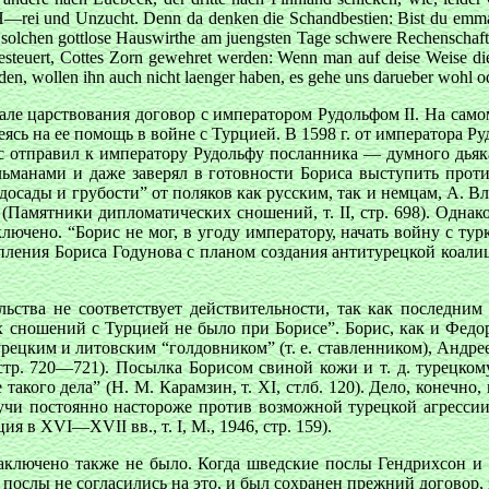
—rei und Unzucht. Denn da denken die Schandbestien: Bist du emmal 
 solchen gottlose Hauswirthe am juengsten Tage schwere Rechenschaft
esteuert, Cottes Zorn gewehret werden: Wenn man auf deise Weise die S
lden, wollen ihn auch nicht laenger haben, es gehe uns darueber wohl od
чале царствования договор с императором Рудольфом II. На само
ясь на ее помощь в войне с Турцией. В 1598 г. от императора 
ис отправил к императору Рудольфу посланника — думного дьяк
ьманами и даже заверял в готовности Бориса выступить проти
осады и грубости” от поляков как русским, так и немцам, А. Вла
Памятники дипломатических сношений, т. II, стр. 698). Однак
лючено. “Борис не мог, в угоду императору, начать войну с тур
ступления Бориса Годунова с планом создания антитурецкой коа
ьства не соответствует действительности, так как последни
х сношений с Турцией не было при Борисе”. Борис, как и Федо
урецким и литовским “голдовником” (т. е. ставленником), Андре
I, стр. 720—721). Посылка Борисом свиной кожи и т. д. турецк
кого дела” (Н. М. Карамзин, т. XI, стлб. 120). Дело, конечно,
удучи постоянно настороже против возможной турецкой агресси
 в XVI—XVII вв., т. I, M., 1946, стр. 159).
заключено также не было. Когда шведские послы Гендрихсон и
 послы не согласились на это, и был сохранен прежний договор, 