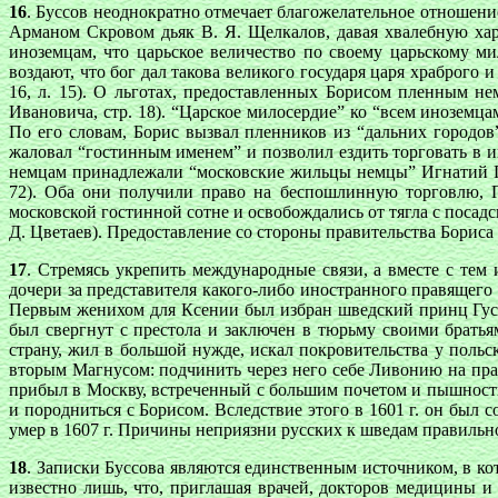
16
. Буссов неоднократно отмечает благожелательное отношени
Арманом Скровом дьяк В. Я. Щелкалов, давая хвалебную хар
иноземцам, что царьское величество по своему царьскому м
воздают, что бог дал такова великого государя царя храброго 
16, л. 15). О льготах, предоставленных Борисом пленным не
Ивановича, стр. 18). “Царское милосердие” ко “всем иноземца
По его словам, Борис вызвал пленников из “дальних городов
жаловал “гостинным именем” и позволил ездить торговать в и
немцам принадлежали “московские жильцы немцы” Игнатий Поп
72). Оба они получили право на беспошлинную торговлю, П
московской гостинной сотне и освобождались от тягла с посадс
Д. Цветаев). Предоставление со стороны правительства Борис
17
. Стремясь укрепить международные связи, а вместе с тем
дочери за представителя какого-либо иностранного правящего 
Первым женихом для Ксении был избран шведский принц Густа
был свергнут с престола и заключен в тюрьму своими братья
страну, жил в большой нужде, искал покровительства у польск
вторым Магнусом: подчинить через него себе Ливонию на права
прибыл в Москву, встреченный с большим почетом и пышностью
и породниться с Борисом. Вследствие этого в 1601 г. он был
умер в 1607 г. Причины неприязни русских к шведам правильн
18
. Записки Буссова являются единственным источником, в к
известно лишь, что, приглашая врачей, докторов медицины и 