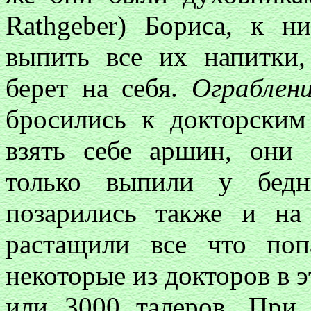
Rathgeber) Бориса, к н
выпить все их напитки,
берет на себя.
Ограблен
бросились к докторским
взять себе аршин, они 
только выпили у бедн
позарились также и на
растащили все что поп
некоторые из докторов в э
или 3000 талеров. При