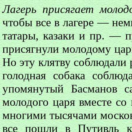
Лагерь присягает молод
чтобы все в лагере — нем
татары, казаки и пр. — 
присягнули молодому ца
Но эту клятву соблюдали 
голодная собака соблюд
упомянутый Басманов с
молодого царя вместе со
многими тысячами москови
все пошли в Путивль 