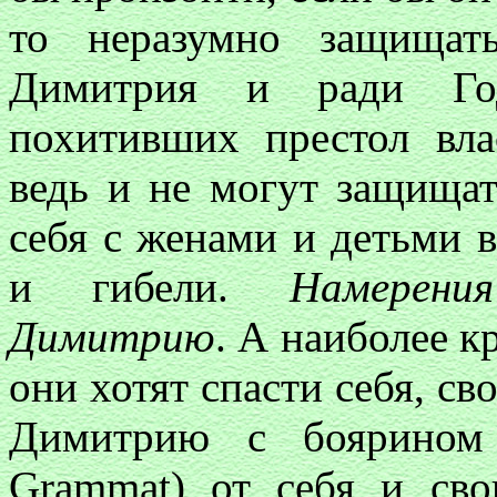
то неразумно защищат
Димитрия и ради Год
похитивших престол вла
ведь и не могут защищат
себя с женами и детьми 
и гибели.
Намерени
Димитрию
. А наиболее к
они хотят спасти себя, св
Димитрию с боярином 
Grammat) от себя и св