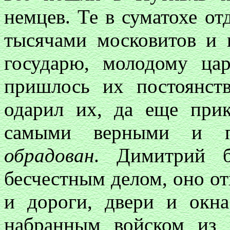
немцев. Те в суматохе от
тысячами московитов и 
государю, молодому ца
пришлось их постоянст
одарил их, да еще прик
самыми верными и п
обрадован
. Димитрий б
бесчестным делом, оно от
и дороги, двери и окн
набранным войском из 