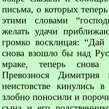
письма, о которых теперь
этими словами “господ
желать удачи приближа
громко восклицая: “Дай
снова взошло бы над Ру
мраке, теперь снова 
Превознося Димитрия 
неистовстве кинулись 
злобно поносили и порочи
сына и его родственнико