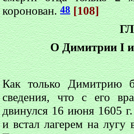
48
коронован.
[108]
ГЛ
О Димитрии I и
Как только Димитрию б
сведения, что с его вр
двинулся 16 июня 1605 г.
и встал лагерем на лугу