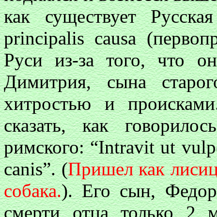
как существует Русска
principalis causa (перв
Руси из-за того, что о
Димитрия, сына старог
хитростью и проискам
сказать, как говорило
римского: “Intravit ut vulp
canis”. (
Пришел как лисица
собака.
). Его сын, Федор
смерти отца только 2 