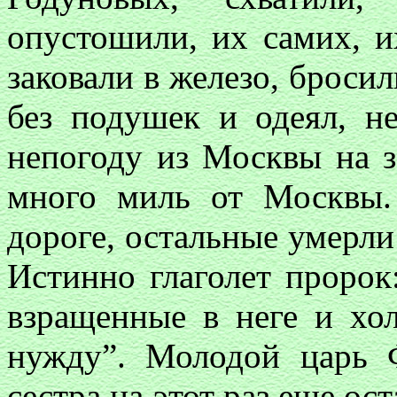
опустошили, их самих, и
заковали в железо, бросил
без подушек и одеял, н
непогоду из Москвы на з
много миль от Москвы.
дороге, остальные умерли
Истинно глаголет пророк
взращенные в неге и хол
нужду”. Молодой царь 
сестра на этот раз еще ос