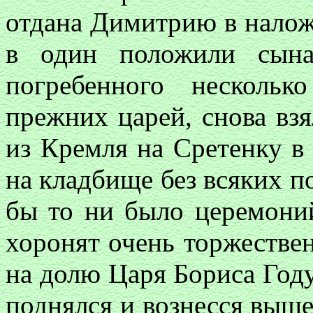
отдана Димитрию в налож
в один положили сына
погребенного несколь
прежних царей, снова взя
из Кремля на Сретенку в
на кладбище без всяких п
бы то ни было церемони
хоронят очень торжестве
на долю Царя Бориса Году
поднялся и вознесся выше,