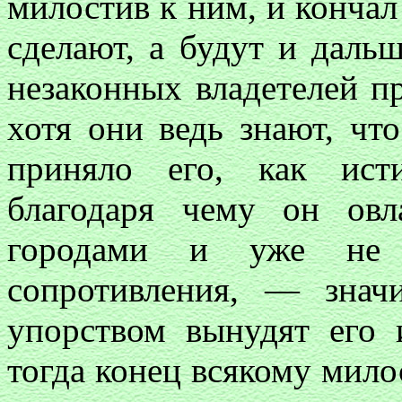
милостив к ним, и кончал 
сделают, а будут и дальш
незаконных владетелей п
хотя они ведь знают, чт
приняло его, как исти
благодаря чему он ов
городами и уже не в
сопротивления, — знач
упорством вынудят его 
тогда конец всякому мил