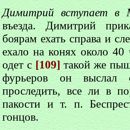
Димитрий вступает в 
въезда. Димитрий при
боярам ехать справа и сле
ехало на конях около 40
одет с
[109]
такой же пыш
фурьеров он выслал 
проследить, все ли в п
пакости и т. п. Беспре
гонцов.