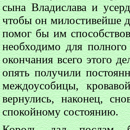
сына Владислава и усерд
чтобы он милостивейше да
помог бы им способствова
необходимо для полного
окончания всего этого де
опять получили постоянн
междоусобицы, кроваво
вернулись, наконец, сн
спокойному состоянию.
Король дал послам бл