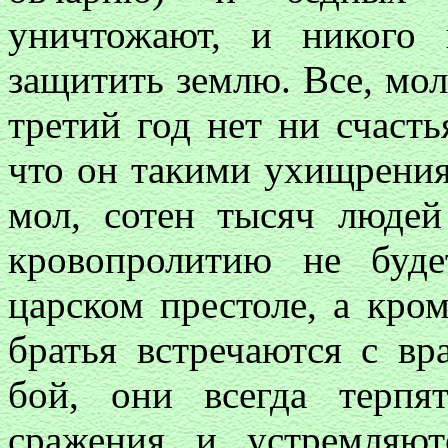
уничтожают, и никого
защитить землю. Все, мол
третий год нет ни счасть
что он такими ухищрения
мол, сотен тысяч людей
кровопролитию не буд
царском престоле, а кром
братья встречаются с вр
бой, они всегда терпя
сражения и устремляют