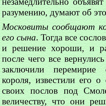
незамедлительно объявят
разумению, думают об эт
Московиты сообщают ко
его сына
. Тогда все сосло
и решение хороши, и ра
после чего все вернулись
заключили перемирие 
короля, известили его о
своих послов под Смол
величеству, что они ре