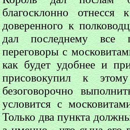
благосклонно отнесся 
доверенного к полковод
дал последнему все 
переговоры с московитам
как будет удобнее и при
присовокупил к этому
безоговорочно выполни
условится с московитам
Только два пункта должн
а именно - что сына его 