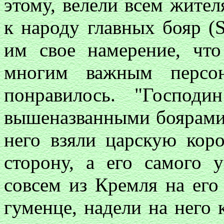
этому, велели всем жител
к народу главных бояр (
им свое намерение, чт
многим важным персо
понравилось. "Господ
вышеназванными боярами
него взяли царскую кор
сторону, а его самого 
совсем из Кремля на его
гуменце, надели на него 