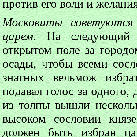
против его воли и желани
Московиты советуются
царем
. На следующий 
открытом поле за городо
осады, чтобы всеми сосл
знатных вельмож избр
подавал голос за одного, д
из толпы вышли нескольк
высоком сословии князе
должен быть избран ца