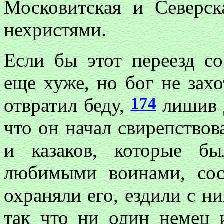
Московитская и Северс
нехристями.
Если бы этот переезд с
еще хуже, но бог не зах
174
отвратил беду,
лишив Д
что он начал свирепствов
и казаков, которые б
любимыми воинами, сос
охраняли его, ездили с ни
так что ни один немец 