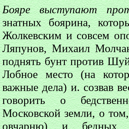
Бояре выступают про
знатных боярина, кото
Жолкевским и совсем опо
Ляпунов, Михаил Молча
поднять бунт против Шуй
Лобное место (на кото
важные дела) и. созвав в
говорить о бедстве
Московской земли, о том,
овчарню) и бедных 