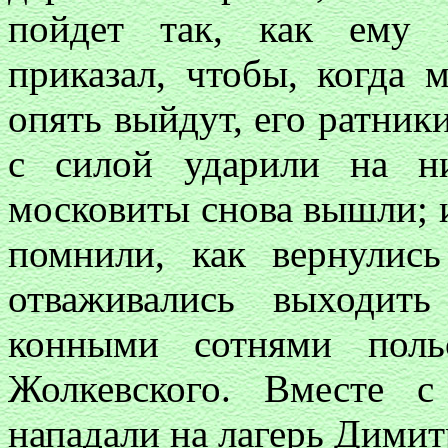
пойдет так, как ему 
приказал, чтобы, когда
опять выйдут, его ратник
с силой ударили на н
московиты снова вышли; и
помнили, как вернулис
отваживались выходит
конными сотнями поль
Жолкевского. Вместе 
нападали на лагерь Димит