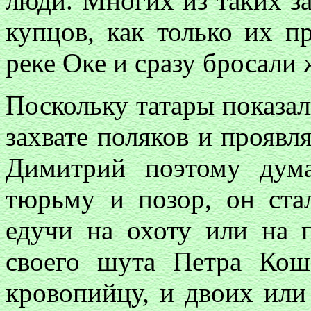
люди. Многих из таких з
купцов, как только их п
реке Оке и сразу бросали 
Поскольку татары показа
захвате поляков и проявл
Димитрий поэтому дум
тюрьму и позор, он ста
едучи на охоту или на п
своего шута Петра Коше
кровопийцу, и двоих или