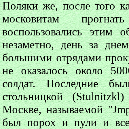
Поляки же, после того к
московитам прогна
воспользовались этим о
незаметно, день за днем
большими отрядами прокр
не оказалось около 50
солдат. Последние бы
стольницкой (Stulnitzk
Москве, называемой "Jmpe
был порох и пули и вс