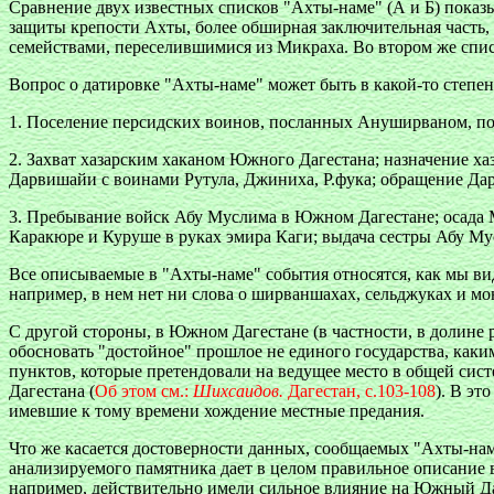
Сравнение двух известных списков "Ахты-наме" (А и Б) показыв
защиты крепости Ахты, более обширная заключительная часть,
семействами, переселившимися из Микраха. Во втором же спис
Вопрос о датировке "Ахты-наме" может быть в какой-то степе
1. Поселение персидских воинов, посланных Ануширваном, по
2. Захват хазарским хаканом Южного Дагестана; назначение х
Дарвишайи с воинами Рутула, Джиниха, Р.фука; обращение Дар
3. Пребывание войск Абу Муслима в Южном Дагестане; осада Ми
Каракюре и Куруше в руках эмира Каги; выдача сестры Абу М
Все описываемые в "Ахты-наме" события относятся, как мы види
например, в нем нет ни слова о ширваншахах, сельджуках и мо
С другой стороны, в Южном Дагестане (в частности, в долине 
обосновать "достойное" прошлое не единого государства, каки
пунктов, которые претендовали на ведущее место в общей сис
Дагестана (
Об этом см.:
Шихсаидов.
Дагестан, с.103-108
). В эт
имевшие к тому времени хождение местные предания.
Что же касается достоверности данных, сообщаемых "Ахты-наме
анализируемого памятника дает в целом правильное описание 
например, действительно имели сильное влияние на Южный Даге