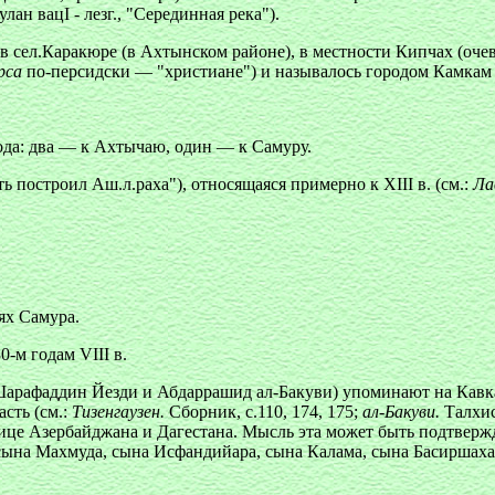
ан вацІ - лезг., "Серединная река").
в сел.Каракюре (в Ахтынском районе), в местности Кипчах (очев
рса
по-персидски — "христиане") и называлось городом Камкам 
ода: два — к Ахтычаю, один — к Самуру.
ь построил Аш.л.раха"), относящаяся примерно к XIII в. (см.:
Ла
ях Самура.
-м годам VIII в.
арафаддин Йезди и Абдаррашид ал-Бакуви) упоминают на Кавка
сть (см.:
Тизенгаузен.
Сборник, с.110, 174, 175;
ал-Бакуви.
Талхис
нице Азербайджана и Дагестана. Мысль эта может быть подтверж
сына Махмуда, сына Исфандийара, сына Калама, сына Басиршаха