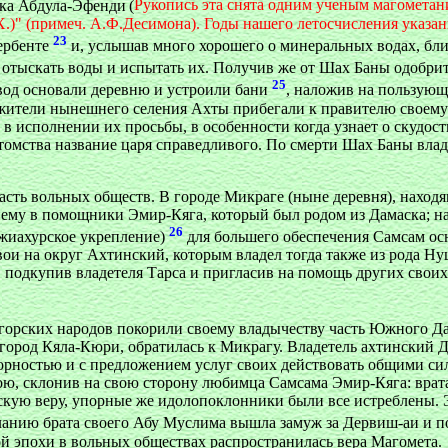
ика Абдула-Эфенди
(
Рукопись эта снята одним ученым магометани
Р.Х.)" (примеч. А.Ф.Десимона). Годы нашего летосчисления указан
23
ербенте
и, услышав много хорошего о минеральных водах, бл
отыскать воды и испытать их. Получив же от Шах Баны одобрите
25
 вод основали деревню и устроили бани
, наложив на пользующи
жители нынешнего селения Ахты прибегали к правителю своему Ш
 в исполнении их просьбы, в особенности когда узнает о скудос
потомства название царя справедливого. По смерти Шах Баны вл
 часть вольных обществ. В городе Микраге (ныне деревня), нахо
нему в помощники Эмир-Кяга, который был родом из Дамаска; на
26
жиахурское укрепление)
для большего обеспечения Самсам осн
вои на округ Ахтинский, которым владел тогда также из рода Н
 подкупив владетеля Тарса и пригласив на помощь других своих 
в горских народов покорили своему владычеству часть Южного Д
род Кяла-Кюри, обратилась к Микрагу. Владетель ахтинский Дер
корностью и с предложением услуг своих действовать общими си
ою, склонив на свою сторону любимца Самсама Эмир-Кяга: врат
скую веру, упорные же идолопоклонники были все истреблены.
ию брата своего Абу Муслима вышла замуж за Дервиш-аи и пос
ой эпохи в вольных обществах распространилась вера Магомета.