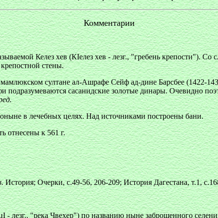
Комментарии
ваемой Келез хев (КІелез хев - лезг., "гребень крепости"). Со 
и крепостной стены.
 мамлюкском султане ал-Ашрафе Сейф ад-дине Барсбее (1422-143
афи подразумеваются сасанидские золотые динары. Очевидно поэто
ред.
поныне в лечебных целях. Над источниками построены бани.
ь отнесены к 561 г.
в.
История; Очерки, с.49-56, 206-209; История Дагестана, т.1, с.1
- лезг., "река Чвехер") по названию ныне заброшенного селения