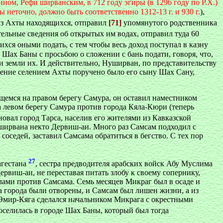
ном, Рефи ширванским, в 712 году эгиры (в 1296 году по Р.Х.)
ы неточно, должно быть соответственно 1312-13 г. и 930 г.
),
из Ахты находящихся, отправил
[71]
упомянутого родственника
льные сведения об открытых им водах, отправил туда 60
хся оными подать, с тем чтобы весь доход поступал в казну
ах Баны с просьбою о сложении с бань подати, говоря, что,
ти земли их. И действительно, Нуширван, по представительству
адение селением Ахты поручено было его сыну Шах Сану,
дящемся на правом берегу Самура, он оставил наместником
 левом берегу Самура против города Кяла-Кюри (теперь
овал город Тарса, населив его жителями из Кавказской
уширвана некто Дервиш-аи. Много раз Самсам подходил с
соседей, заставил Самсама обратиться в бегство. С тех пор
27
агестана
, сестра предводителя арабских войск Абу Муслима
виш-аи, не переставая питать злобу к своему сопернику,
лами против Самсама. Семь месяцев Микраг был в осаде и
а города были отворены, и Самсам был лишен жизни, а из
 Эмир-Кяга сделался начальником Микрага с окрестными
елилась в городе Шах Баны, который был тогда