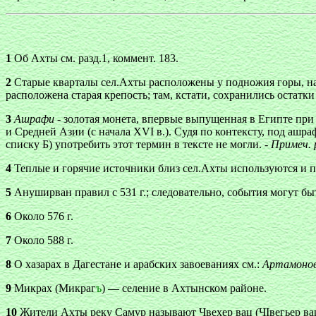
1
Об Ахты см. разд.1, коммент. 183.
2
Старые кварталы сел.Ахты расположены у подножия горы, назы
расположена старая крепость; там, кстати, сохранились остатк
3
Ашрафи -
золотая монета, впервые выпущенная в Египте при
и Средней Азии (с начала XVI в.). Судя по контексту, под ашр
списку Б) употребить этот термин в тексте не могли. -
Примеч. 
4
Теплые и горячие источники близ сел.Ахты используются и 
5
Ануширван правил с 531 г.; следовательно, события могут быт
6
Около 576 г.
7
Около 588 г.
8
О хазарах в Дагестане и арабских завоеваниях см.:
Артамоно
9
Микрах (Микраг
ъ
) — селение в Ахтынском районе.
10
Жители Ахты реку Самур называют Чвехер вац (ЧІвегьер вацІ 