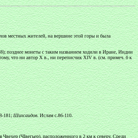
слов местных жителей, на вершине этой горы и была
8); позднее монеты с таким названием ходили в Иране, Индии
му, что ни автор X в., ни переписчик XIV в. (см. примеч. б к
68-181;
Шихсаидов.
Ислам с.86-110.
 Чвехер (ЧІвегьер), расположенного в 2 км к северу. Среди