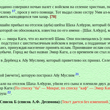
жиданно совершил ночью налет с войском на селение христиан, п
17
Муслиму
, прося у него помощи. Тот выдал свою сестру Умм ал
ожить находящихся там хазар.
[70]
вишайи прибыл на отселок (ауба) шейха Шаха Албурзи, который б
 которой он обосновался, известна по его имени - [Шах Албурз],
 — эмира Каги, что из жителей Шама. Они посовещались [с ним]
 подступил с шеститысячным войском к воротам, а подданные эм
анэ, принуждая население принять ислам. Принявшие ислам сохр
добычи. Город же был назван Эмир Каги, а со временем он стал 
в Дербенд к Абу Муслиму, который приветливо их принял. Селен
21
 той [мечети], которую построил Абу Муслим
.
али на отселок Шаха Албурзи, убили его сына и пленили двух д
ир Каги (
По списку "ба" — Микраг, по списку "каф" — Эмир Ка
22
Куруш
.
Список Б (список А.Ф. Десимона)
(
Текст дается без изменений.