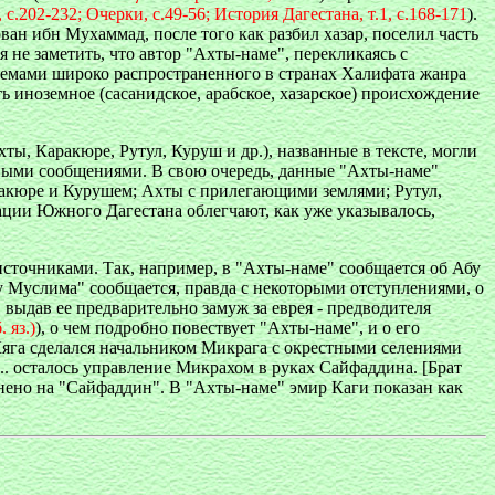
 с.202-232; Очерки, с.49-56; История Дагестана, т.1, с.168-171
).
ван ибн Мухаммад, после того как разбил хазар, поселил часть
зя не заметить, что автор "Ахты-наме", перекликаясь с
иемами широко распространенного в странах Халифата жанра
ть иноземное (сасанидское, арабское, хазарское) происхождение
ы, Каракюре, Рутул, Куруш и др.), названные в тексте, могли
енными сообщениями. В свою очередь, данные "Ахты-наме"
ракюре и Курушем; Ахты с прилегающими землями; Рутул,
ации Южного Дагестана облегчают, как уже указывалось,
сточниками. Так, например, в "Ахты-наме" сообщается об Абу
 Муслима" сообщается, правда с некоторыми отступлениями, о
выдав ее предварительно замуж за еврея - предводителя
.
яз.)
), о чем подробно повествует "Ахты-наме", и о его
-Кяга сделался начальником Микрага с окрестными селениями
.. осталось управление Микрахом в руках Сайфаддина. [Брат
менено на "Сайфаддин". В "Ахты-наме" эмир Каги показан как