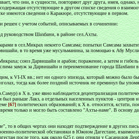
ает, что они, в сущности, повторяют друг друга, имея, однако,
 содержащая отсутствующие в другом списке сведения о взаимо
ке имеются сведения о Каракюре, отсутствующие в первом.
ни решен с учетом событий, описываемых в сочинении:
д руководством Шахбани, в районе сел.Ахты.
азарами в сел.Микрах некоего Самсама; попытки Самсама захва
вишайи, в то время уже мусульманина, за помощью к Абу Мусли
краха; союз Дарвишайи и арабов; поражение, а затем и гибель 
услима замуж за Дарвишайи и переименование города Шахбани в
м, к VI-IX вв.; нет ни одного эпизода, который можно было бы 
нголах, тогда как более поздний источник не преминул бы упомя
р.Самур) в X в. уже явно наблюдается децентрализация политиче
м был раньше Лакз, а отдельных населенных пунктов - центров н
теме
[67]
политических образований; к X в. относится, кстати, п
о время только и могло быть составлено "Ахты-наме". В основу 
", то в общих чертах они находят подтверждение в других пись
военно-политической обстановки в Южном Дагестане, взаимоотн
стан после того, как около 625 г. они отняли у Сасанидов Дерб