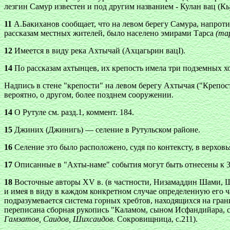
лезгин Самур известен и под другим названием - Кулан вац (Кьул
11
А.Бакиханов сообщает, что на левом берегу Самура, напроти
рассказам местных жителей, было населено эмирами Тарса
(та
12
Имеется в виду река Ахтычай (Ахцагьрин вацІ).
14
По рассказам ахтынцев, их крепость имела три подземных х
Надпись в стене "крепости" на левом берегу Ахтычая ("Крепост
вероятно, о другом, более позднем сооружении.
14
О Рутуле см. разд.1, коммент. 184.
15
Джиних (Джинигь) — селение в Рутульском районе.
16
Селение это было расположено, судя по контексту, в верховь
17
Описанные в "Ахты-наме" события могут быть отнесены к 30
18
Восточные авторы XV в. (в частности, Низамаддин Шами, Ш
и имея в виду в каждом конкретном случае определенную его ча
подразумевается система горных хребтов, находящихся на гра
переписана сборная рукопись "Каламом, сыном Исфандийара, 
Гамзатов, Саидов, Шихсаидов.
Сокровищница, с.211).