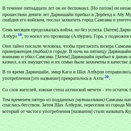
В течение пятнадцати лет он не беспокоил. [Но потом] он нео
прошествии девяти лет Дарвишайи прибыл в Дербенд к Абу 
снабдив его войском, послал захватить город Самсама и уничт
Семь месяцев продолжалась война, но без успеха. [Затем] Дар
18
Албурз
, то носил это прозвище (Албурзи). Гора, у подножия
Они тайно послали человека, чтобы пригласить визира Самсама
приверженцев
(табаа)
в городе. В ночь на пятницу Дарвишайи
воинами и убил Самсама. [Затем] Дарвишайи прибыл в диван-х
казнил, а их имущество и их семьи были захвачены в качестве 
В то время Дарвишайи, эмир Каги и Шах Албурзи отправились 
20
употребления [это название] превратилось в Ахти
.
Со слов жителей, южная стена ахтинской мечети - это остаток
Тем временем пятеро из подданных
(мутаалликан)
Самсама нап
спаслись бегством. Затем Шах Албурзи, переселив из города М
который от частого употребления [названия] стали называть 