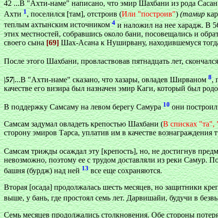
42 ...В "Ахти-наме" написано, что эмир Шахбани из рода Сас
1
Ахти
, поселился [там], отстроив (
Или "построив"
)
(тамир
кар
4
теплым ахтынским источником
и наложил на нее харадж. В 5
этих местностей, собравшись около бани, посовещались и обра
своего сына
[69]
Шах-Асана к Нуширвану, находившемуся тогда
После этого Шахбани, провластвовав пятнадцать лет, скончалс
8
|
57
|...В "Ахти-наме" сказано, что хазары, овладев Ширваном
,
качестве его визира был назначен эмир Каги, который был род
10
В поддержку Самсаму на левом берегу Самура
они построил
Самсам задумал овладеть крепостью Шахбани (
В списках "та",
сторону эмиров Тарса, уплатив им в качестве вознаграждения 
Самсам трижды осаждал эту [крепость], но, не достигнув предм
невозможно, поэтому ее с трудом доставляли из реки Самур. По
13
башня (бурдж) над ней
все еще сохраняются.
Вторая [осада] продолжалась шесть месяцев, но защитники кре
выше, у бань, где простоял семь лет. Дарвишайи, будучи в бе
Семь месяцев продолжались столкновения. Обе стороны потеря