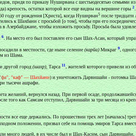
анидов, придя по приказу Нуширвана с шестьюдесятью семьями и
2
да) крепость, остатки которой все еще видны на вершине горы
5
60 году от рождения [Христа], когда Нуширван
после тридцати 
тились к Шахбани с просьбой [о том], чтобы при его посреднич
 в Азербайджане, чтобы изложить просьбу. Просьба была удовле
6
я
. На место его был поставлен его сын Шах-Асан, который упра
9
 посадили в местности, где ныне селение
(карйа)
Микраг
, одног
ом из Шама.
11
и другой город
(шахр),
Тарса
, жителей которого привели из о
 "фа", "каф" — Шахйани
) и уничтожить Дарвишайи - потомка Шах
три тысячи ашрафи.
ета желаний, вернулся назад. При первой осаде, продолжавшейся
сле того как Самсам отступил, Дарвишайи за три месяца из креп
пости все еще держались. По прошествии трех лет [началась] тр
звыходном положении, призвал себе на помощь эмиров Тарса вме
ли много людей, в их числе был и Шах-Касим, сын Дарвишайи. 