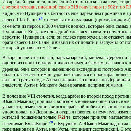
Из древней рукописи, полученной от ахтынского жителя, стар
с ветхой тетради, писанной еще в 318 году эгиры (в 902 г. по 
видно, что Нуширван в бытность еще царевичем проживал в Д
24
своего Шах Баны
с несколькими нукерами (прислужниками) 
семейств из персов и 300 человек воинов, которые близ самых
Нуширвана. Когда же последний сделался шахом, то почетные 
вероятно, Нуширван, если он только правосуден, не откажет им
брата своего Шах Баны, избавил их от подати и заслужил от 
который управлял им 12 лет.
Вскоре после этого каган, царь казарский, завоевал Дербент и
одного из своих соплеменников по имени Самсам, назначив к 
деревня, близ которой в нынешнюю экспедицию построено Ад
области. Самсам этим не удовольствовался и простирал виды с
сильною ратью под с.Ахты и держал его в осаде, но Дервиш-аи,
владетели Ахты и Микрага были врагами непримиримыми.
В половине VIII столетия, когда арабы во второй поход проти
Юмюл Маминад пришла с войском в вольные общества и, взяв го
узнав это, немедленно явился к арабской победительнице с по
упорствовал, но Дервиш-аи открыл наконец к нему путь измен
жителей пощажены только
[72]
те, которые приняли магометан
28
селениями Кяла-Кюри
и Курушем. А Юмюл Маминад по желан
переименован в Ахты, или Ухты, что значит сестринский. С эт