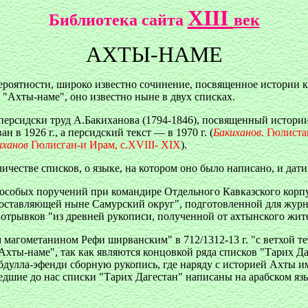
XIII
Библиотека сайта
век
АХТЫ-НАМЕ
ероятности, широко известно сочинение, посвященное истории к
"Ахты-наме", оно известно ныне в двух списках.
персидски труд А.Бакиханова (1794-1846), посвященный истори
в 1926 г., а персидский текст — в 1970 г. (
Бакиханов.
Гюлистан
иханов
Гюлисган-и Ирам, с.XVIII- XIX
).
честве списков, о языке, на котором оно было написано, и дати
особых поручений при командире Отдельного Кавказского корпус
ставляющей ныне Самурский округ", подготовленной для журна
 отрывков "из древней рукописи, полученной от ахтынского жит
магометанином Рефи ширванским" в 712/1312-13 г. "с ветхой тетр
 "Ахты-наме", так как являются концовкой ряда списков "Тарих Да
бдулла-эфенди сборную рукопись, где наряду с историей Ахты им
едшие до нас списки "Тарих Дагестан" написаны на арабском яз