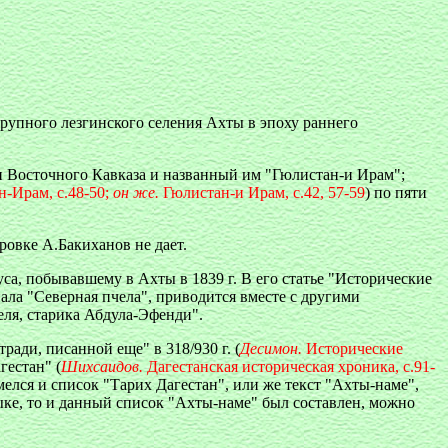
рупного лезгинского селения Ахты в эпоху раннего
и Восточного Кавказа и названный им "Гюлистан-и Ирам";
-Ирам, с.48-50;
он же.
Гюлистан-и Ирам, с.42, 57-59
) по пяти
ровке А.Бакиханов не дает.
а, побывавшему в Ахты в 1839 г. В его статье "Исторические
ла "Северная пчела", приводится вместе с другими
еля, старика Абдула-Эфенди".
ади, писанной еще" в 318/930 г. (
Десимон.
Исторические
гестан" (
Шихсаидов.
Дагестанская историческая хроника, с.91-
елся и список "Тарих Дагестан", или же текст "Ахты-наме",
ыке, то и данный список "Ахты-наме" был составлен, можно