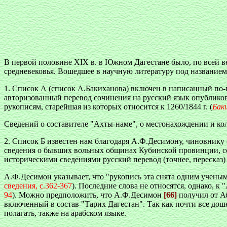
В первой половине XIX в. в Южном Дагестане было, по всей в
средневековья. Вошедшее в научную литературу под названием 
1. Список А (список А.Бакиханова) включен в написанный по-
авторизованный перевод сочинения на русский язык опубликован 
рукописям, старейшая из которых относится к 1260/1844 г. (
Бак
Сведений о составителе "Ахты-наме", о местонахождении и коли
2. Список Б известен нам благодаря А.Ф.Десимону, чиновнику 
сведения о бывших вольных общинах Кубинской провинции, со
историческими сведениями русский перевод (точнее, пересказ)
А.Ф.Десимон указывает, что "рукопись эта снята одним ученым 
сведения, с.362-367
). Последние слова не относятся, однако, к
94
). Можно предположить, что А.Ф.Десимон
[66]
получил от А
включенный в состав "Тарих Дагестан". Так как почти все дош
полагать, также на арабском языке.