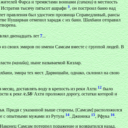
з жителей Фарса и тремястами воинами
(сипахи)
в местность
3
. Истратив тысячу пятьсот ашрафи
, он построил баню над
лет правления был удостоен прозвища Справедливый, раисы
естве Нуширван отменил харадж с их бани. Шахбани отправил
творена.
влял двенадцать лет
7
...
о из своих эмиров по имени Самсам вместе с группой людей. В
бласти
(нахийа),
ныне называемой Кизлар.
бани, эмира тех мест. Дарвишайи, однако, склонил на свою
12
 месяц, доставлять воду в крепость из реки Ахти
было
ости к реке
/
с.58
/
Ахти проложил дорогу, остатки которой и
етья. Придя с указанной выше стороны, [Самсам] расположился
14
15
16
сте с опытными мужами из Рутула
, Джиника
, Рфука
.
Наконец Самсам потерпел поражение и возвратился назад.