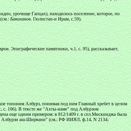
идно, урочище Гапцах), находилось поселение, которое, по
(см.:
Бакиханов.
Гюлистан-и Ирам, с.59).
вров.
Эпиграфические памятники, ч.1, с. 95), рассказывает,
зе топоним Албурз, понимая под ним Главный хребет в целом
, с. 106). В тексте же "Ахты-наме" под Албурзом
дена еще одним примером: в 812/1409 г. в сел.Мискинджа была
 Албурзи аш-Ширвани" (см.: РФ ИИЯЛ, ф.14, N 2134;