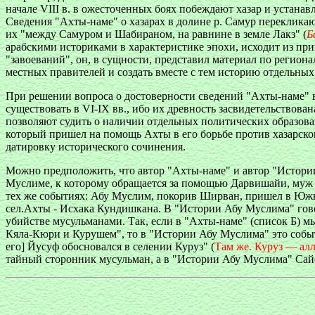
начале VIII в. в ожесточенных боях побеждают хазар и устанав
Сведения "Ахты-наме" о хазарах в долине р. Самур перекликают
их "между Самуром и Шабираном, на равнине в земле Лакз" (
Б
арабскими историками в характеристике эпохи, исходит из п
"завоеваний", он, в сущности, представил материал по региона
местных правителей и создать вместе с тем историю отдельны
При решении вопроса о достоверности сведений "Ахты-наме" важ
существовать в VI-IX вв., ибо их древность засвидетельствов
позволяют судить о наличии отдельных политических образова
который пришел на помощь Ахты в его борьбе против хазарско
датировку исторического сочинения.
Можно предположить, что автор "Ахты-наме" и автор "Истории
Муслиме, к которому обращается за помощью Дарвишайи, муж 
тех же событиях: Абу Муслим, покорив Ширван, пришел в Южный
сел.Ахты - Исхака Кундишкана. В "Истории Абу Муслима" гово
убийстве мусульманами. Так, если в "Ахты-наме" (список Б) м
Кяла-Кюри и Курушем", то в "Истории Абу Муслима" это событ
его] Йусуф обосновался в селении Куруз" (
Там же.
Куруз — ал
тайный сторонник мусульман, а в "Истории Абу Муслима" Сай