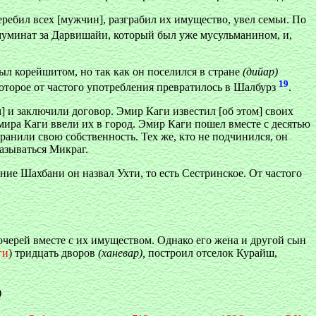
еребил всех [мужчин], разграбил их имущество, увел семьи. По
-муминат за Дарвишайи, который был уже мусульманином, и,
ыл корейшитом, но так как он поселился в стране
(дийар)
19
 которое от частого употребления превратилось в Шалбурз
.
 и заключили договор. Эмир Каги известил [об этом] своих
ира Каги ввели их в город. Эмир Каги пошел вместе с десятью
анили свою собственность. Тех же, кто не подчинился, он
называться Микраг.
ие Шахбани он назвал Ухти, то есть Сестринское. От частого
очерей вместе с их имуществом. Однако его жена и другой сын
ги
) тридцать дворов
(ханевар),
построил отселок Курайш,
)