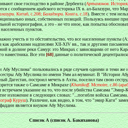
ливают свое господство в районе Дербента (
Артамонов.
История,
ся с сообщением арабского историка IX в. ал-Балазури, что Мар
алазури.
Китаб, с.208;
Баладзори.
Книга, с.18
). Вместе с тем нель
ринципиально иных, собственных позиций. Пользуясь внешне пр
льной историографии, а это - не что иное, как попытка обоснова
х населенных пунктов.
но учесть и то обстоятельство, что все населенные пункты (Ахт
ана как арабскими надписями XII-XIV вв., так и другими письм
ний в долине реки Самур: это Микрах с зависящими от него Ка
го наместника. Все эти
[68]
данные о политической децентрализ
 Абу Муслима" пользовались в ряде случаев одними и теми же и
сестры Абу Муслима по имени Умм ал-муминат. В "Истории Абу
 Дагестан, построил мечеть в Ахты, поселил там свою сестру, 
рится также о Самсаме в Микрахе (
Khanikoff.
Mcmoire, с.86 (араб
ы встречаем указание на то, что после убийства Самсама "Эмир
ие изложение в следующих словах: "...погибли войска Самсама.
лограф Куруш
). Различие, как видно, в том, что "эмир Каги" за
фаддин является внуком Абу Муслима.
Список А (список А. Бакиханова)