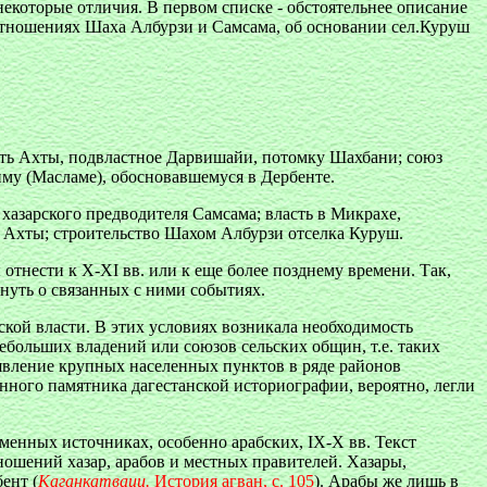
 некоторые отличия. В первом списке - обстоятельнее описание
отношениях Шаха Албурзи и Самсама, об основании сел.Куруш
тить Ахты, подвластное Дарвишайи, потомку Шахбани; союз
му (Масламе), обосновавшемуся в Дербенте.
хазарского предводителя Самсама; власть в Микрахе,
 Ахты; строительство Шахом Албурзи отселка Куруш.
отнести к X-XI вв. или к еще более позднему времени. Так,
нуть о связанных с ними событиях.
ской власти. В этих условиях возникала необходимость
ебольших владений или союзов сельских общин, т.е. таких
оявление крупных населенных пунктов в ряде районов
данного памятника дагестанской историографии, вероятно, легли
менных источниках, особенно арабских, IX-X вв. Текст
ошений хазар, арабов и местных правителей. Хазары,
ент (
Каганкатваци.
История агван, с. 105
). Арабы же лишь в