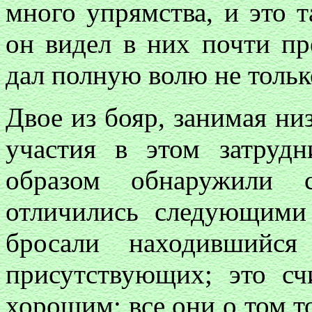
много упрямства, и это т
он видел в них почти пр
дал полную волю не тольк
Двое из бояр, занимая н
участия в этом затруд
образом обнаружили с
отличились следующими
бросали находившийс
присутствующих; это сч
хорошим; все они о том т