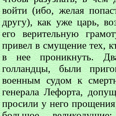
войти (ибо, желая попас
другу), как уже царь, в
его верительную грамо
привел в смущение тех, к
в нее проникнуть. Дв
голландцы, были приг
военным судом к смертн
генерала Лефорта, допу
просили у него прощения;
большое великодуши