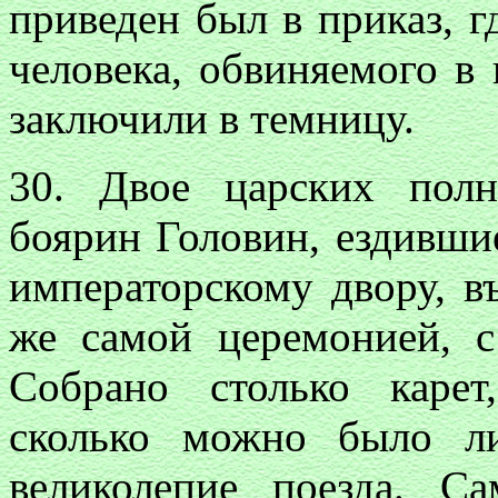
приведен был в приказ, г
человека, обвиняемого в 
заключили в темницу.
30. Двое царских пол
боярин Головин, ездивши
императорскому двору, в
же самой церемонией, с
Собрано столько карет
сколько можно было л
великолепие поезда. С