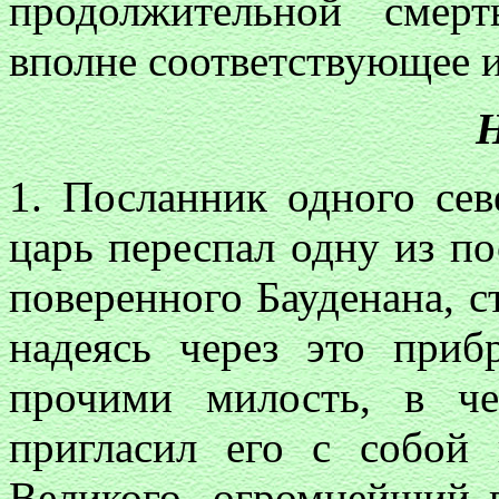
продолжительной смер
вполне соответствующее 
Н
1. Посланник одного севе
царь переспал одну из по
поверенного Бауденана, с
надеясь через это при
прочими милость, в ч
пригласил его с собой 
Великого, огромнейший в