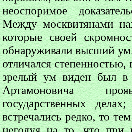
неоспоримое доказател
Между москвитянами нах
которые своей скромнос
обнаруживали высший ум.
отличался степенностью,
зрелый ум виден был в 
Артамоновича про
государственных делах
встречались редко, то те
негодуя на то, что при 