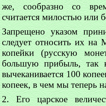
же, сообразно со вре
считается милостью или б
Запрещено указом прин
следует относить их на 
копейки (русскую моне
большую прибыль, так к
вычеканивается 100 копее
копеек, в чем мы теперь н
2. Его царское величе