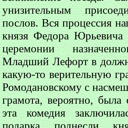
унизительным присоед
послов. Вся процессия на
князя Федора Юрьевича 
церемонии назначенн
Младший Лефорт в должно
какую-то верительную гр
Ромодановскому с насмеш
грамота, вероятно, была 
эта комедия заключила
подарка поднесли кн