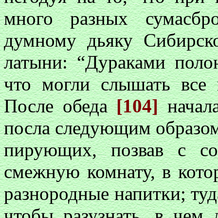
много разных сумасбр
думному дьяку Сибирско
латыни: “Дураками полон
что могли слышать все
После обеда
[104]
начал
посла следующим образом
пирующих, позвав с со
смежную комнату, в кото
разнородные напитки; туд
чтобы разузнать, в чем 