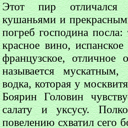
Этот пир отличался 
кушаньями и прекрасным
погреб господина посла: 
красное вино, испанское
французское, отличное 
называется мускатным,
водка, которая у москвит
Боярин Головин чувств
салату и уксусу. Пол
повелению схватил сего б