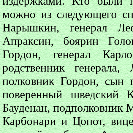
издержками. Кто были п
можно из следующего сп
Нарышкин, генерал Ле
Апраксин, боярин Голо
Гордон, генерал Карл
родственник генерала,
полковник Гордон, сын 
поверенный шведский К
Бауденан, подполковник М
Карбонари и Цопот, вице