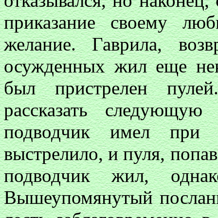
отказывался, но наконец,
приказание своему лю
желание. Гаврила, возв
осужденных жил еще нек
был пристрелен пуле
рассказать следующую
подводчик имел при 
выстрелило, и пуля, попав
подводчик жил, одна
Вышеупомянутый посланни