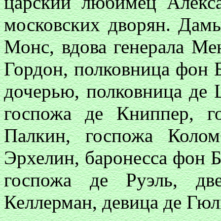
царский любимец Алекс
московских дворян. Дамы
Монс, вдова генерала Ме
Гордон, полковница фон 
дочерью, полковница де 
госпожа де Книппер, г
Палкин, госпожа Колом
Эрхелин, баронесса фон Б
госпожа де Руэль, дв
Келлерман, девица де Гюл