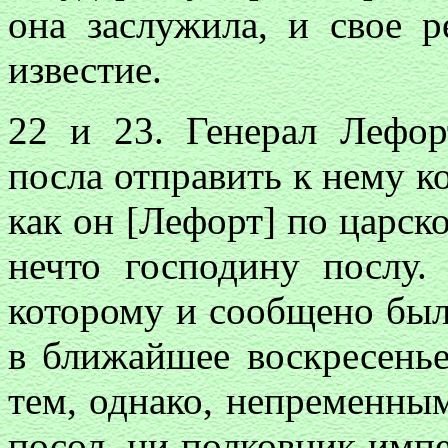
она заслужила, и свое 
известие.
22 и 23. Генерал Лефор
посла отправить к нему ко
как он [Лефорт] по царс
нечто господину послу
которому и сообщено был
в ближайшее воскресенье
тем, однако, непременны
посол, ни полковник импе