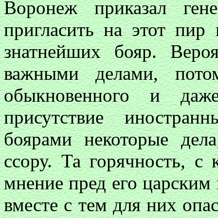
Воронеж приказал ген
пригласить на этот пир 
знатнейших бояр. Веро
важными делами, пото
обыкновенного и даж
присутствие иностран
боярами некоторые дел
ссору. Та горячность, с 
мнение пред его царским 
вместе с тем для них опа