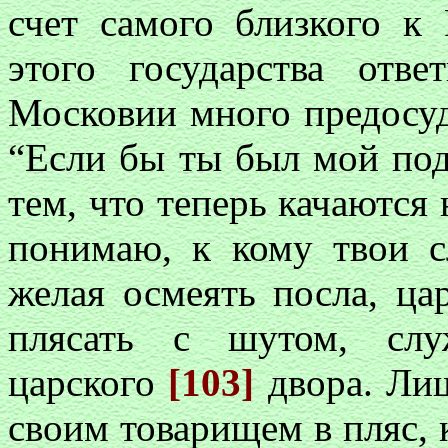
счет самого близкого к
этого государства отв
Московии много предосуд
“Если бы ты был мой под
тем, что теперь качаются 
понимаю, к кому твои сл
желая осмеять посла, ца
плясать с шутом, сл
царского
[103]
двора. Ли
своим товарищем в пляс, 