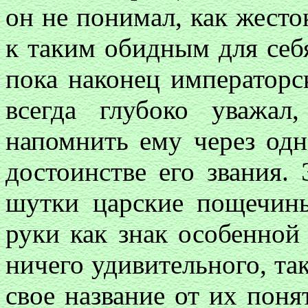
он не понимал, как жесто
к таким обидным для себя
пока наконец императорс
всегда глубоко уважа
напомнить ему через од
достоинстве его звания.
шутки царские пощечин
руки как знак особенной
ничего удивительного, та
свое название от их поня