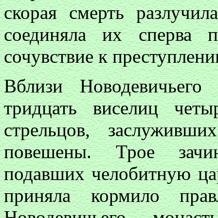
скорая смерть разлучил
соединяла их сперва 
сочувствие к преступлени
Вблизи Новодевичьего
тридцать виселиц четы
стрельцов, заслуживши
повешены. Трое зачи
подавших челобитную ца
приняла кормило прав
Новодевичьего мона