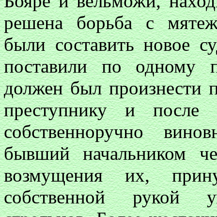
Бояре и вельможи, наход
решена борьба с мятеж
были составить новое с
поставили по одному 
должен был произнести 
преступнику и после 
собственноручно винов
бывший начальником че
возмущения их, прину
собственной рукой у