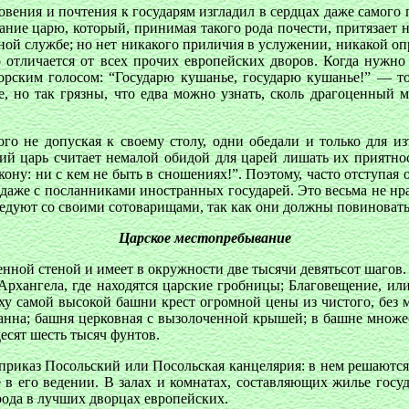
говения и почтения к государям изгладил в сердцах даже самого
вание царю, который, принимая такого рода почести, притязает 
ой службе; но нет никакого приличия в услужении, никакой опр
о отличается от всех прочих европейских дворов. Когда нужно
орским голосом: “Государю кушанье, государю кушанье!” — то 
е, но так грязны, что едва можно узнать, сколь драгоценный м
го не допуская к своему столу, одни обедали и только для 
ий царь считает немалой обидой для царей лишать их приятнос
ону: ни с кем не быть в сношениях!”. Поэтому, часто отступая о
даже с посланниками иностранных государей. Это весьма не нра
едуют со своими сотоварищами, так как они должны повиновать
Царское местопребывание
енной стеной и имеет в окружности две тысячи девятьсот шаго
Архангела, где находятся царские гробницы; Благовещение, и
ху самой высокой башни крест огромной цены из чистого, без 
нна; башня церковная с вызолоченной крышей; в башне множест
десят шесть тысяч фунтов.
риказ Посольский или Посольская канцелярия: в нем решаются 
в его ведении. В залах и комнатах, составляющих жилье госу
рода в лучших дворцах европейских.