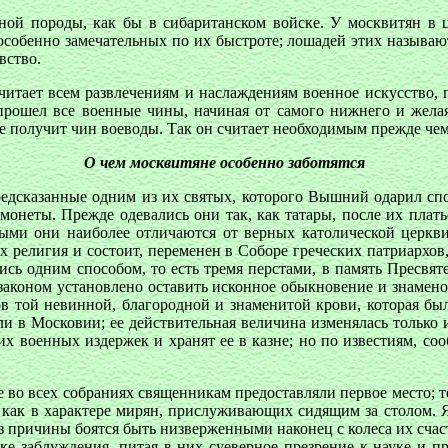
ной породы, как бы в сибаританском войске. У москвитян в
особенно замечательных по их быстроте; лошадей этих называю
вство.
читает всем развлечениям и наслаждениям военное искусство, 
прошел все военные чины, начиная от самого нижнего и жела
не получит чин воеводы. Так он считает необходимым прежде чем
О чем москвитяне особенно заботятся
редсказанные одним из их святых, которого Вышний одарил спо
 монеты. Прежде одевались они так, как татары, после их плат
орыми они наиболее отличаются от верных католической церкв
их религия и состоит, переменен в Соборе греческих патриархо
ались одним способом, то есть тремя перстами, в память Пресв
законом установлено оставить исконное обыкновение и знаменова
 той невинной, благородной и знаменитой крови, которая был
ли в Московии; ее действительная величина изменялась только 
х военных издержек и хранят ее в казне; но по известиям, с
де во всех собраниях священникам предоставляли первое место; 
че как в характере мирян, прислуживающих сидящим за столом. 
з причины боятся быть низверженными наконец с колеса их счасть
ке заблуждения, питая в них суеверное презрение к науке и п