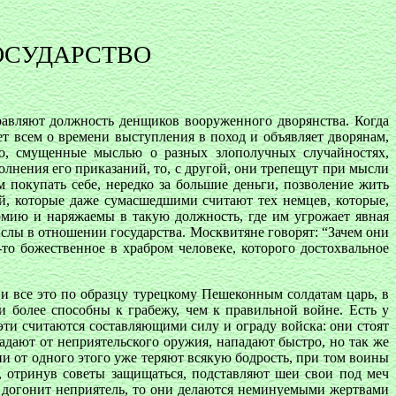
ОСУДАРСТВО
равляют должность денщиков вооруженного дворянства. Когда
ет всем о времени выступления в поход и объявляет дворянам,
но, смущенные мыслью о разных злополучных случайностях,
олнения его приказаний, то, с другой, они трепещут при мысли
покупать себе, нередко за большие деньги, позволение жить
ей, которые даже сумасшедшими считают тех немцев, которые,
мию и наряжаемы в такую должность, где им угрожает явная
слы в отношении государства. Москвитяне говорят: “Зачем они
то божественное в храбром человеке, которого достохвальное
 и все это по образцу турецкому Пешеконным солдатам царь, в
ни более способны к грабежу, чем к правильной войне. Есть у
эти считаются составляющими силу и ограду войска: они стоят
падают от неприятельского оружия, нападают быстро, но так же
они от одного этого уже теряют всякую бодрость, при том воины
, отринув советы защищаться, подставляют шеи свои под меч
я догонит неприятель, то они делаются неминуемыми жертвами