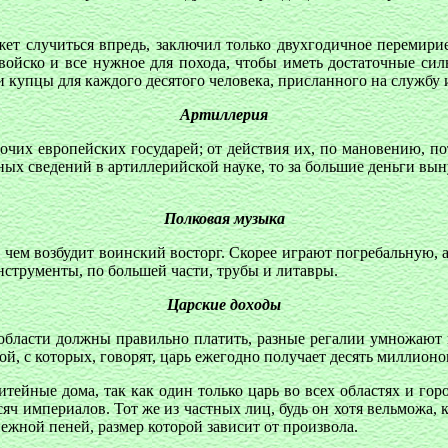
жет случиться впредь, заключил только двухгодичное перемири
войско и все нужное для похода, чтобы иметь достаточные сил
е и купцы для каждого десятого человека, присланного на службу
Артиллерия
рочих европейских государей; от действия их, по мановению, 
ных сведений в артиллерийской науке, то за большие деньги в
Полковая музыка
, чем возбудит воинский восторг. Скорее играют погребальную, 
струменты, по большей части, трубы и литавры.
Царские доходы
области должны правильно платить, разные регалии умножают г
й, с которых, говорят, царь ежегодно получает десять миллионо
питейные дома, так как один только царь во всех областях и го
сяч империалов. Тот же из частных лиц, будь он хотя вельможа, к
нежной пеней, размер которой зависит от произвола.