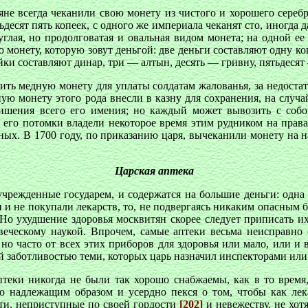
не всегда чеканили свою монету из чистого и хорошего серебр
ьдесят пять копеек, с одного же империала чеканят сто, иногда 
глая, но продолговатая и овальная видом монета; на одной ее с
онету, которую зовут деньгой: две деньги составляют одну ко
йки составляют динар, три — алтын, десять — гривну, пятьдесят
ть медную монету для уплаты солдатам жалованья, за недостат
ую монету этого рода внесли в казну для сохранения, на случа
ишения всего его имения; но каждый может вывозить с собо
его потомки владели некоторое время этим рудником на правах
ых. В 1700 году, по приказанию царя, вычеканили монету на н
Царская аптека
чрежденные государем, и содержатся на большие деньги: одна и
ли и не покупали лекарств, то, не подвергаясь никаким опасным 
 Но ухудшение здоровья москвитян скорее следует приписать 
еческому наукой. Впрочем, самые аптеки весьма неисправно 
о часто от всех этих приборов для здоровья или мало, или и во
й заботливостью теми, которых царь назначил инспекторами или
аптеки никогда не были так хорошо снабжаемы, как в то время,
о надлежащим образом и усердно пекся о том, чтобы как лек
сти, неприступные по своей гордости
[202]
и невежеству, не хот