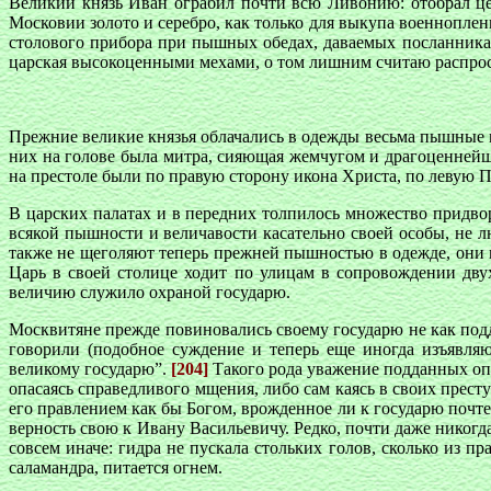
Великий князь Иван ограбил почти всю Ливонию: отобрал це
Московии золото и серебро, как только для выкупа военнопле
столового прибора при пышных обедах, даваемых посланникам
царская высокоценными мехами, о том лишним считаю распрос
Прежние великие князья облачались в одежды весьма пышные 
них на голове была митра, сияющая жемчугом и драгоценней
на престоле были по правую сторону икона Христа, по левую
В царских палатах и в передних толпилось множество придв
всякой пышности и величавости касательно своей особы, не л
также не щеголяют теперь прежней пышностью в одежде, они н
Царь в своей столице ходит по улицам в сопровождении двух
величию служило охраной государю.
Москвитяне прежде повиновались своему государю не как подд
говорили (подобное суждение и теперь еще иногда изъявля
великому государю”.
[204]
Такого рода уважение подданных опя
опасаясь справедливого мщения, либо сам каясь в своих прест
его правлением как бы Богом, врожденное ли к государю почте
верность свою к Ивану Васильевичу. Редко, почти даже никог
совсем иначе: гидра не пускала стольких голов, сколько из п
саламандра, питается огнем.