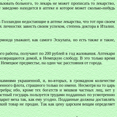
зовать больного, то лекарь не может прописать то лекарство,
 заведомо находится в аптеке и которое может сколько-нибудь
Голландии недостающие в аптеке лекарства, что тот при своем
 личностях зависть своим успехом, степень доктора в Италии.
оида уважают, как самого Эскулапа, но есть также и такие,
ого работы, получают по 200 рублей в год жалования. Аптекари
 возвращаются домой, в Немецкую слободу. В это только время
 Немецкое предместье, на один час расстояния от города.
 камнями украшенной, и, во-вторых, в громадном количестве
нного флота, страшного только по имени. Несмотря на то царь
еребра; ибо, кроме тех богатств и мешков частных лиц, нет у
ластный государь пользуется трудами подданных по усмотрению
дарит меха так, как ему угодно. Подданные должны доставлять
кий товар не продан. Так как цену царским вещам определяет