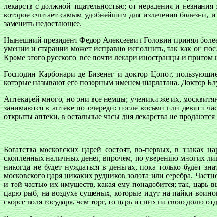
лекарств с должной тщательностью; от нерадения и незнания 
которое считает самым удобнейшим для излечения болезни, и 
заменить недостающее.
Нынешний президент Федор Алексеевич Головин принял более т
умении и старании может исправно исполнить, так как он пос
Кроме этого русского, все почти лекари иностранцы и притом
Господин Карбонари де Бизенег и доктор Цопот, пользующие
которые называют его позорным именем шарлатана. Доктор Блу
Аптекарей много, но они все немцы; ученики же их, москвитян
занимаются в аптеке по очереди: после восьми или девяти ча
открыты аптеки, в остальные часы дня лекарства не продаются 
Богатства московских царей состоят, во-первых, в знаках 
скопленных наличных денег, впрочем, по уверению многих лиц
никогда не будет нуждаться в деньгах, пока только будет зн
московского царя никаких рудников золота или серебра. Част
и той частью их имуществ, какая ему понадобится; так, царь 
царю рыб, на воздухе сушеных, которые идут на пайки воино
скорее воля государя, чем торг, то царь из них на свою долю от