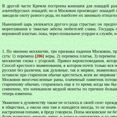
В другой части Кремля построена конюшня для лошадей раз
альтенбургских лошадей; но и Московия производит лошадей 
заводили охоту разного рода, но наиболее их занимало птицело
Нынешний царь увлекается другого рода страстью: он предпо
мореплавания и тяжелые заботы любителей славы. Государь 
верховной властью, пока, через похвальное усердие к службе, 
1. По мнению москвитян, три признака падения Московии, п
суть: 1) перемена
[206]
веры, 2) перемена платья, 3) перемена
москвитян схожа с угорской. Правил вероисповедания, кот
Способ крестного знаменования, в котором почти только вся 
русские без различия, как духовные, так и миряне, знаменов
оставили при старинном обычае креститься, всем же мирянам 
Московии многочисленные раны, плачевный памятник потоков
старинному обычаю, сохранялась еще в то время, когда мы бы
сомнению, что начеканили медной монеты по причине больши
теперь изменена.
Уважение к духовенству также не осталось в своей силе: преж
в обществах, а ежели они там и находятся иногда, то не ина
настроенная попами, в бреду говорила. Попы московские не бе
будет возможно держать чернь и народ в невежестве и во мра