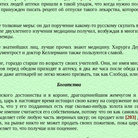
этих людей аптеки пришли в такой упадок, что когда нужно поль
принужден писать рецепт об отпуске такого лекарства, которое
олковые меры: он дал поручение какому-то русскому скупить в 
ле двухлетнего изучения медицины получил, возбуждая в многих
 немцы.
 знатнейших лиц, лучше прочих знают медицину. Хирурга Дерм
ментрост и доктор Келлерманн также пользуются славой.
е, гораздо старше по возрасту своих учителей. Они, не имея мн
сов перед обедом приходят в аптеку, в два же часа после обеда
и даже аптекарей не легко можно призвать, так как Слобода, или
Богатства
царского достоинства и в короне, драгоценнейшим жемчугом и
, царь в настоящее время истощил свою казну на сооружение вое
ать, что у его подданных есть еще сколько-нибудь золота или с
ное имение считается его собственным, потому что он как самов
выделяет себе любую часть звериных шкур; он продает или
[203]
в, на рынке никто не может продать своих пожитков, пока царс
деляет то, что получше или поценнее.