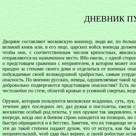
ДНЕВНИК П
Дворяне составляют московскую конницу, люди же, по больш
великий князь или, в его лице, царских войск воевода долже
чтобы они, с соответственным числом крепостных, явилис
отправляются на назначенное место. Ибо ежели, с одной сторо
о предстоящем сражении с неприятелем, в котором может по
праздно за стенами своего дома и отделаться от военных оп
побуждаемые своей великодушной храбростью, самым усердн
опасность. По мнению русских, немцы, одушевляемые такой хр
добровольно подвергаются предстоящим опасностям? Есть ли 
честолюбие по стезе, облитой кровью и усеянной смертью, веде
Оружие, которым пользуются московские всадники, суть, лук,
течение двух последних лет, дал ружья и пистолеты, ежели с
москвитян особый род пехоты, у них оружие так закривлено, 
впереди, когда оно в боевом строю находится на позиции, но 
быстро обращаются и в бегство. Заметив, что их товарищи не о
эти до такой степени падают духом, что от испуга, как бы
неприятельский, чтоб удар был вернее, и своей робостью ос