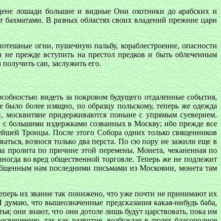
 цене лошади большие и видные Они охотники до арабских и
т бахматами. В разных областях своих владений прежние цари
потешные огни, пушечную пальбу, кораблестроение, опасности
я не прежде вступить на престол предков и быть облеченным
 получить сан, заслужить его.
собностью видеть за покровом будущего отдаленные события,
ье было более изящно, по образцу польскому, теперь же одежда
и, москвитяне придерживаются поныне с упрямым суеверием.
в, с большими издержками созванных в Москву; ибо прежде все
ятейшей Троицы. После этого Собора одних только священников
ться, вознося только два перста. По сю пору не зажили еще в
а пролита по причине этой перемены. Монета, чеканенная по
иногда во вред общественной торговле. Теперь же не подлежит
ообщенным нам последними письмами из Московии, монета там
теперь их звание так понижено, что уже почти не принимают их
Я думаю, что вышеозначенные предсказания какая-нибудь баба,
я; они знают, что они дотоле лишь будут царствовать, пока им
росвещению, так как развитие, возбуждая в людях благородное