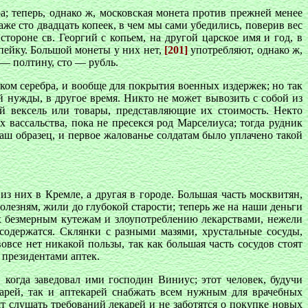
а; теперь, однако ж, московская монета против прежней менее
даже сто двадцать копеек, в чем мы сами убедились, поверив вес
тороне св. Георгий с копьем, на другой царское имя и год, в
пейку. Большой монеты у них нет,
[201]
употребляют, однако ж,
 — полтину, сто — рубль.
ком серебра, и вообще для покрытия военных издержек; но так
й нужды, в другое время. Никто не может вывозить с собой из
й вексель или товары, представляющие их стоимость. Некто
 вассальства, пока не пресекся род Марселиуса; тогда рудник
аш образец, и первое жалованье солдатам было уплачено такой
з них в Кремле, а другая в городе. Большая часть москвитян,
болезням, жили до глубокой старости; теперь же на наши деньги
их безмерным кутежам и злоупотреблению лекарствами, нежели
содержатся. Склянки с разными мазями, хрустальные сосуды,
все нет никакой пользы, так как большая часть сосудов стоят
 президентами аптек.
 когда заведовал ими господин Виниус; этот человек, будучи
арей, так и аптекарей снабжать всем нужным для врачебных
ят слушать требований лекарей и не заботятся о покупке новых