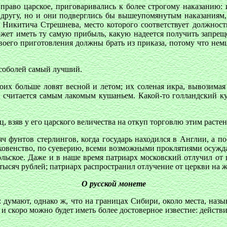
право царское, приговаривались к более строгому наказанию: 
 другу, но и они подверглись бы вышеупомянутым наказаниям, 
 Никитича Стрешнева, место которого соответствует должности
 может иметь ту самую прибыль, какую надеется получить запр
воего приготовления должны брать из приказа, потому что немцы
 соболей самый лучший.
оих больше ловят весной и летом; их соленая икра, вывозимая 
а считается самым лакомым кушаньем. Какой-то голландский к
 взяв у его царского величества на откуп торговлю этим растени
яч фунтов стерлингов, когда государь находился в Англии, а 
уховенство, по суеверию, всеми возможными проклятиями осужда
льское. Даже и в наше время патриарх московский отлучил от ц
тысяч рублей; патриарх распространил отлучение от церкви на же
О русской монете
а: думают, однако ж, что на границах Сибири, около места, на
 скоро можно будет иметь более достоверное известие: действи