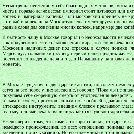
Несмотря на неимение у себя благородных металлов, москвитя
чиста и гораздо легче весом; империал стоит пятьдесят или пят
копеек и империала Копейка, или московский крейцер, не кру
который она чеканена Москвитяне еще имеют другую меньшую м
разные слова для означения многих копеек, например: две копе
В бытность нашу в Москве говорили о необходимости начекани
как получено известие о заключении мира, то всю вычеканенн
Московии наличных денег под страхом, в случае поимки, л
Марселиус, голландский купец, первый нашел рудник железа, 
поступил во владение царя и отдан Нарышкину на правах ленн
монетой.
В Москве существуют две царские аптеки, по совету немцев у
сетуя на это новое у них заведение, говорят: “Пока мы не зна
покупаем себе скорейшую смерть от употребления лекарств”.
зельям и сокам, приготовленным полезнейшей здравию челов
аптекарские инструменты внешним блеском прельщают глаза; н
пустые, и новые лекарства не покупаются с удовлетворительно
Ежели верить тому, что сами аптекари говорят, то царские 
немецкого происхождения, во всех отношениях понимал дел
заведений, по их указанию. Но его преемники в этой должно