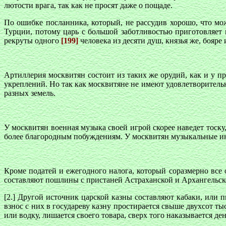
лютости врага, так как не просят даже о пощаде.
По ошибке посланника, который, не рассудив хорошо, что мо
Турции, потому царь с большой заботливостью приготовляет 
рекруты одного
[199]
человека из десяти душ, князья же, бояр
Артиллерия москвитян состоит из таких же орудий, как и у п
укреплений. Но так как москвитяне не имеют удовлетворитель
разных земель.
У москвитян военная музыка своей игрой скорее наведет тоску
более благородным побуждениям. У москвитян музыкальные ин
Кроме податей и ежегодного налога, который соразмерно все 
составляют пошлины с пристаней Астраханской и Архангельско
[2.] Другой источник царской казны составляют кабаки, или 
взнос с них в государеву казну простирается свыше двухсот ты
или водку, лишается своего товара, сверх того наказывается де