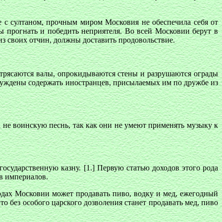
е с султаном, прочным миром Московия не обеспечила себя от
ы прогнать и победить неприятеля. Во всей Московии берут в
 из своих отчин, должны доставить продовольствие.
потрясаются валы, опрокидываются стены и разрушаются ограды
ынуждены содержать иностранцев, присылаемых им по дружбе из
а не воинскую песнь, так как они не умеют применять музыку к
осударственную казну. [1.] Первую статью доходов этого рода
в империалов.
родах Московии может продавать пиво, водку и мед, ежегодный
то без особого царского дозволения станет продавать мед, пиво