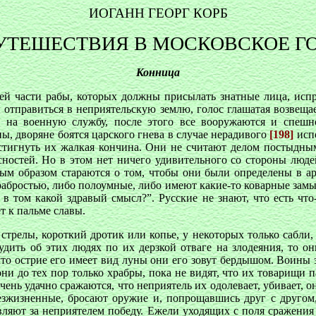
ИОГАНН ГЕОРГ КОРБ
УТЕШЕСТВИЯ В МОСКОВСКОЕ Г
Конница
ей части рабы, которых должны присылать знатные лица, исп
н отправиться в неприятельскую землю, голос глашатая возвеща
ь на военную службу, после этого все вооружаются и спеш
ны, дворяне боятся царского гнева в случае нерадивого
[198]
исп
стигнуть их жалкая кончина. Они не считают делом постыдным 
асностей. Но в этом нет ничего удивительного со стороны люд
ым образом стараются о том, чтобы они были определены в ар
абростью, либо полоумные, либо имеют какие-то коварные замы
в том какой здравый смысл?”. Русские не знают, что есть что-
т к пальме славы.
 стрелы, короткий дротик или копье, у некоторых только сабли,
удить об этих людях по их дерзкой отваге на злодеяния, то о
что острие его имеет вид луны они его зовут бердышом. Воины 
они до тех пор только храбры, пока не видят, что их товарищи 
чень удачно сражаются, что неприятель их одолевает, убивает, 
 безжизненные, бросают оружие и, попрощавшись друг с другом
тавляют за неприятелем победу. Ежели уходящих с поля сражени