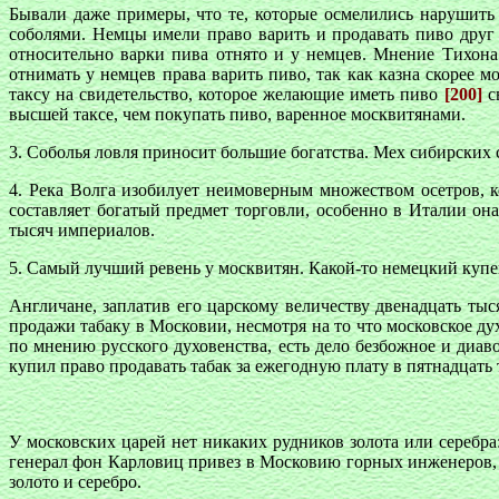
Бывали даже примеры, что те, которые осмелились нарушить 
соболями. Немцы имели право варить и продавать пиво друг
относительно варки пива отнято и у немцев. Мнение Тихона
отнимать у немцев права варить пиво, так как казна скорее
таксу на свидетельство, которое желающие иметь пиво
[200]
с
высшей таксе, чем покупать пиво, варенное москвитянами.
3. Соболья ловля приносит большие богатства. Мех сибирских
4. Река Волга изобилует неимоверным множеством осетров, к
составляет богатый предмет торговли, особенно в Италии он
тысяч империалов.
5. Самый лучший ревень у москвитян. Какой-то немецкий купец,
Англичане, заплатив его царскому величеству двенадцать тыс
продажи табаку в Московии, несмотря на то что московское д
по мнению русского духовенства, есть дело безбожное и диаво
купил право продавать табак за ежегодную плату в пятнадцать 
У московских царей нет никаких рудников золота или серебр
генерал фон Карловиц привез в Московию горных инженеров, и
золото и серебро.