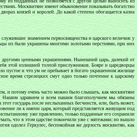
му из подданных не позволяется с другой целью выносить из
шествиях. Москвитяне имеют обыкновение показывать богатство
ворах князей и королей. До какой степени обогащается казна
 служившие знамением первосвященства и царского величия: у
льцы их были украшены многими золотыми перстнями, при них
 и другими ценными украшениями. Нынешний царь, далекий от
 себя этой излишней толпой прислужников. Бояре и царедворцы
ело пустое и что ум не пребывает в богато украшенном жилище
сное время стрелецких смут одно только почтение к царскому
ем, и потому очень часто можно было слышать, как москвитяне
ет. Нашим здравием и всем нашим благополучием мы обязаны
 этот государь после неслыханных бесчинств, или, быть может,
оговение ли к имени царя, который представляется живущим под
 к испытанному уже правлению, только подданные его сохранили
мать, что в этом царстве покончили уже с мятежами; но вышло
огня одолел Геркулес, беспокойная же дерзость москвитян, как