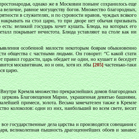
 простонародья, однако же в Московии поныне сохранилось еще
на величие, равное могуществу богов. Множество благородных,
ятности в служителях, и по суровости нравов, чуждых всякого
 накрывать на стол царю, то при дворе нет обычая призывать
есть: великий государь хочет кушать. Блюда, на которых его
еталл покрывает нечистота. Блюда уставляют на столе как ни
изъявления особенной милости некоторым боярам обыкновенно
ти общества с частными людьми. Он говорит: “С какой стати
т правил гордости, царь обедает не один, но кушает и беседует
вится москвитянам, но и они, хотя их лбы
[205]
частенько-таки
ся царю.
в. Внутри Кремля множество прекраснейших домов благородных
ли церковь Благовещения Марии, украшенная девятью башнями,
малейшей примеси, золота. Весьма замечателен также в Кремле
во колоколов: один из них, наибольший во всем свете, весит
все государственные дела царства и производятся совещания с
даря, великолепная пышность драгоценнейших обоев и занавес