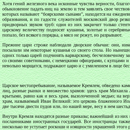
Хотя гений железного века исконные чувства верности, благо
обыкновение падать ниц на землю и тем заявлять свое чество
которых называют “боярскими сынами”, находится на ежедневн
образования, и по гадости служителей московский двор резк
придворных звуком труб: один из них закричит только стент
царскому величеству подносят кушанья, золотые и серебряны
попало, без всякого порядка, а мясо не режут, но разрывают.
Прежние цари строже наблюдали дворские обычаи: они, нико
посылали им некоторые кушанья со своего стола. Но нынешн
одних только царей подчинять варварскому, бесчеловечному зак
со своими советниками, с немецкими офицерами, с купцами и 
невольно морщатся, подражают царю и с умилением в лице бес
Царское местопребывание, называемое Кремлем, обведено кам
лиц, разные рынки и множество храмов: здесь храм Михаила 
крытыми, равно как и весь храм, вызолоченной медью; на вер
храм, называемый Иван Великий: это церковь блаженного Иоа
две тысячи двести пудов или, по нашей мере, весу в нем шесть
Внутри Кремля находятся разные приказы; важнейший из них п
посланниками иностранных государей. Все иностранцы также 
нисколько не уступает роскоши и изящности украшений этого 