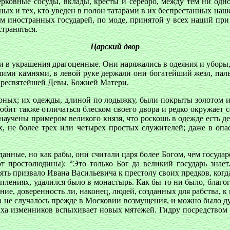
рковные сосуды, вклады, кресты и серебро, между тем ни одно
нных и тех, кто уведен в полон татарами в их беспрестанных на
 иностранных государей, по моде, принятой у всех наций при д
траняться.
Царский двор
и в украшения драгоценные. Они наряжались в одеяния и уборы,
шими камнями, в левой руке держали они богатейший жезл, па
 Пресвятейшей Девы, Божией Матери.
орных; их одежды, длиной по лодыжку, были покрыты золотом
юбит также отличаться блеском своего двора и редко окружает
аучены примером великого князя, что роскошь в одежде есть д
, не более трех или четырех простых служителей; даже в опа
анные, но как рабы, они считали царя более Богом, чем государ
ют простолюдины): “Это только Бог да великий государь зна
ть призвало Ивана Васильевича к престолу своих предков, когда
уплениях, удалился было в монастырь. Как бы то ни было, благ
ние, доверенность ли, наконец, людей, созданных для рабства,
да не случалось прежде в Московии возмущения, и можно было ду
раха изменников вспыхивает новых мятежей. Гидру посредством 