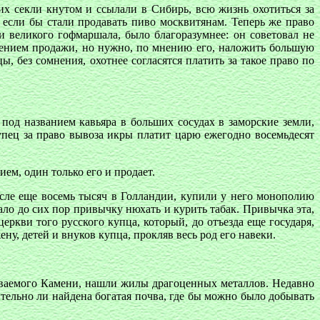
их секли кнутом и ссылали в Сибирь, всю жизнь охотиться за
если бы стали продавать пиво москвитянам. Теперь же право
 великого гофмаршала, было благоразумнее: он советовал не
ещением продажи, но нужно, по мнению его, наложить большую
, без сомнения, охотнее согласятся платить за такое право по
под названием кавьяра в больших сосудах в заморские земли,
упец за право вывоза икры платит царю ежегодно восемьдесят
ем, один только его и продает.
после еще восемь тысяч в Голландии, купили у него монополию
ло до сих пор привычку нюхать и курить табак. Привычка эта,
еркви того русского купца, который, до отъезда еще государя,
ну, детей и внуков купца, прокляв весь род его навеки.
зываемого Камени, нашли жилы драгоценных металлов. Недавно
тельно ли найдена богатая почва, где бы можно было добывать